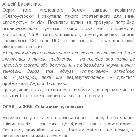
Андрій Василенко.
Окрім того, «головного болю» завдає керівнику
«Благоустрою» і закупівля такого стратегічного для зими
«продукту», як сіль. Посипати вулиці та тротуари потрібно
піщано-соляною сумішшю. Якщо піску на підприємстві
достатньо, 1600 тонн у наявності, з минулорічних запасів
залишилось 180 тонн ПСС, то чистої солі – практично нуль
цілих, нуль десятих.
«З травня місяця ми намагаємося провести закупівлю солі, але
зіткнулися з такою проблемою – на тендер або ніхто не
приходив взагалі, або документи не відповідали нормативним
вимогам. Зараз вже вдруге «запускаємо» закупівлю
по «Прозорро», поки що безрезультатно»,
– ділиться
проблемами Андрій Василенко.
Традиційний огляд техніки має відбутися в перших числах
жовтня. Що скаже керівництво міста – почуємо.
ОСББ та ЖБК. Спільними зусиллями
Активно готуються до опалювального сезону і об’єднання
співвласників – як вже досвідчені, так і новостворені.
Останнім, звичайно, важче. Досвіду роботи ще немає, а
питання надзвичайно серйозне.