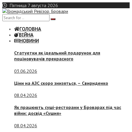
Skip
Пятница 7 августа 2026
to
content
ГОЛОВНА
ВІЙНА
НОВИНИ
Статуетки як ідеальний подарунок для
поціновувачів прекрасного
03.06.2026
Ціни на АЗС скоро знизяться, –
Свириденко
08.04.2026
Як працюють суші-ресторани у Броварах під час
війни: досвід «Сушия»
08.04.2026