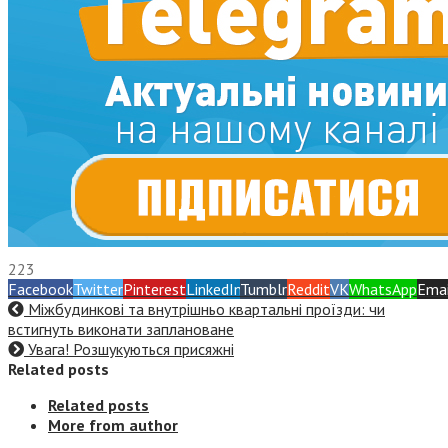
223
Facebook
Twitter
Pinterest
LinkedIn
Tumblr
Reddit
VK
WhatsApp
Emai
Міжбудинкові та внутрішньо квартальні проїзди: чи
встигнуть виконати заплановане
Увага! Розшукуються присяжні
Related posts
Related posts
More from author