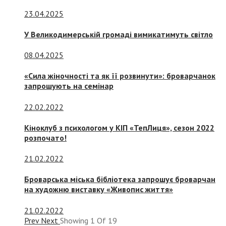
23.04.2025
У Великодимерській громаді вимикатимуть світло
08.04.2025
«Сила жіночності та як її розвинути»: броварчанок
запрошують на семінар
22.02.2022
Кіноклуб з психологом у КІП «ТепЛиця», сезон 2022
розпочато!
21.02.2022
Броварська міська бібліотека запрошує броварчан
на художню виставку «Живопис життя»
21.02.2022
Prev
Next
Showing
1
Of
19