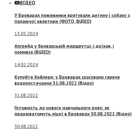
ВІДЕО
У Броварах пожежники врятували дитину і собаку з
палаючої квартири (ФОТО, ВІДЕО)
13.05.2024
Апгрейд у броварській маршрутці: і доїхав, і
помився (ВІДЕО)
14.02.2024
Купуйте бойлери: у Броварах скасували гаряче
водопостачання 31.08.2022 (Відео)
31.08.2022
Готовність до нового навчального року: як
працюватимуть ліцеї в Броварах 30.08.2022 (Відео)
30.08.2022