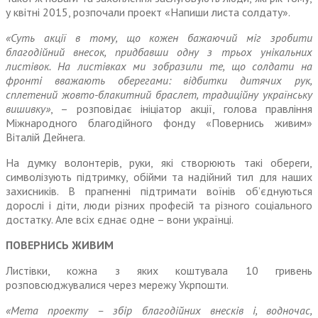
у квітні 2015, розпочали проект «Напиши листа солдату».
«Суть акції в тому, що кожен бажаючий міг зробити
благодійний внесок, придбавши одну з трьох унікальних
листівок. На листівках ми зобразили те, що солдати на
фронті вважають оберегами: відбитки дитячих рук,
сплетений жовто-блакитний браслет, традиційну українську
вишивку»
, – розповідає ініціатор акції, голова правління
Міжнародного благодійного фонду «Повернись живим»
Віталій Дейнега.
На думку волонтерів, руки, які створюють такі обереги,
символізують підтримку, обійми та надійний тил для наших
захисників. В прагненні підтримати воїнів об’єднуються
дорослі і діти, люди різних професій та різного соціального
достатку. Але всіх єднає одне – вони українці.
ПОВЕРНИСЬ ЖИВИМ
Листівки, кожна з яких коштувала 10 гривень
розповсюджувалися через мережу Укрпошти.
«Мета проекту – збір благодійних внесків і, водночас,