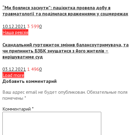
“Ми боялися заснути”: пацієнтка провела добу в
травматології та поділилася враженнями у соцмережах
10.12.2021
3 599
0
Наша ревізія
Скандальний гуртожиток змінив балансоутримувача, та
чи припинить БЗБК знущатися з його жителів –
вирішуватиме суд
03.12.2021
1 496
0
Load more
Добавить комментарий
Ваш адрес email не будет опубликован.
Обязательные поля
помечены
*
Комментарий
*