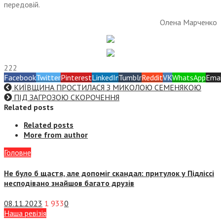
передовій.
Олена Марченко
222
Facebook
Twitter
Pinterest
LinkedIn
Tumblr
Reddit
VK
WhatsApp
Emai
КИЇВЩИНА ПРОСТИЛАСЯ З МИКОЛОЮ СЕМЕНЯКОЮ
ПІД ЗАГРОЗОЮ СКОРОЧЕННЯ
Related posts
Related posts
More from author
Головне
Не було б щастя, але допоміг скандал: притулок у Підліссі
несподівано знайшов багато друзів
08.11.2023
1 933
0
Наша ревізія