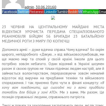
admin
30.06.2016
0
—
Facebook
Twitter
Pinterest
LinkedIn
Tumblr
Reddit
VK
WhatsApp
Emai
23 ЧЕРВНЯ НА ЦЕНТРАЛЬНОМУ МАЙДАНІ МІСТА
ВІДБУЛАСЯ УРОЧИСТА ПЕРЕДАЧА СПЕЦІАЛІЗОВАНОГО
РЕАНІМОБІЛЯ БІЙЦЯМ 56 БРИГАДИ 23 БАТАЛЬЙОНУ
МЕДИЧНОЇ РОТИ З МИРУ ПО КОПІЄЧЦІ
Допомога армії – дуже вдячна справа. Чому вдячна? Бо окрім
щирого, непідробного «Дякую…» від військовослужбовців, ми
ще маємо мир та спокій у своїй країні. Інколи для цього
потрібно зовсім небагато. Один відомий в Україні шоумен
разом зі своєю групою не тільки піднімає людям настрій, але й
займається волонтерством, перераховуючи зовсім немалий
відсоток від виручки на придбання техніки та військового
спорядження. І так приємно було чути в фіналі концерту:
«Я
хочу вам повідомити, що сьогодні ми з вами придбали
томобіль для бійців у зоні АТО»
. Ми з вами. Ми разом. Це
позиція справжньої людини, справжнього патріота.
Такої ж поваги та захоплення заслуговують люди, які рік тому,