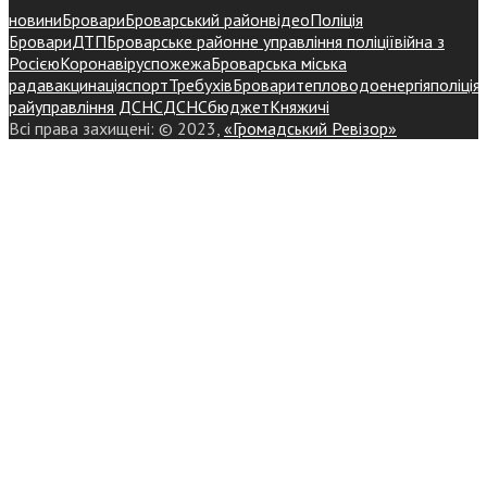
новини
Бровари
Броварський район
відео
Поліція
Бровари
ДТП
Броварське районне управління поліції
війна з
Росією
Коронавірус
пожежа
Броварська міська
рада
вакцинація
спорт
Требухів
Броваритепловодоенергія
поліція
райуправління ДСНС
ДСНС
бюджет
Княжичі
Всі права захищені: © 2023,
«Громадський Ревізор»