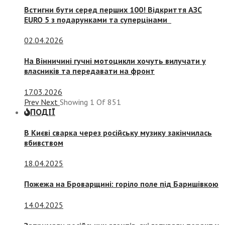
Встигни бути серед перших 100! Відкриття АЗС
EURO 5 з подарунками та суперцінами
02.04.2026
На Вінничині гучні мотоцикли хочуть вилучати у
власників та передавати на фронт
17.03.2026
Prev
Next
Showing
1
Of
851
ПОДІЇ
В Києві сварка через російську музику закінчилась
вбивством
18.04.2025
Пожежа на Броварщині: горіло поле під Баришівкою
14.04.2025