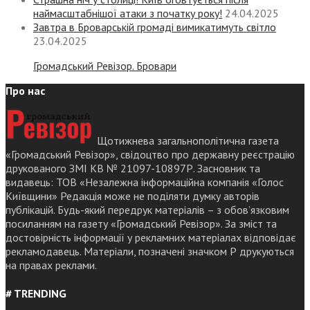
наймасштабнішої атаки з початку року!
24.04.2025
Завтра в Броварській громаді вимикатимуть світло
23.04.2025
Громадський Ревізор. Бровари
Про нас
Щотижнева загальнополітична газета
«Громадський Ревізор», свідоцтво про державну реєстрацію
друкованого ЗМІ КВ № 21097-10897Р. Засновник та
видавець: ТОВ «Незалежна інформаційна компанія «Голос
Київщини» Редакція може не поділяти думку авторів
публікацій. Будь-який передрук матеріалів – з обов’язковим
посиланням на газету «Громадський Ревізор». За зміст та
достовірність інформації у рекламних матеріалах відповідає
рекламодавець. Матеріали, позначені значком Р друкуються
на правах реклами.
# TRENDING