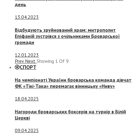
день
13.04.2023
Відбудують зруйнований храм: митрополит
Епіфаній зустрівся з очільниками Броварської
громади
12.01.2023
Prev
Next
Showing
1
Of
9
СПОРТ
На чемпіонаті України броварська команда дівчат
ФК «Тікі-Така» перемагає вінницьку «Ниву»
18.04.2025
Нагороди броварських боксерів на турнір в Білій
Церкві
09.04.2025