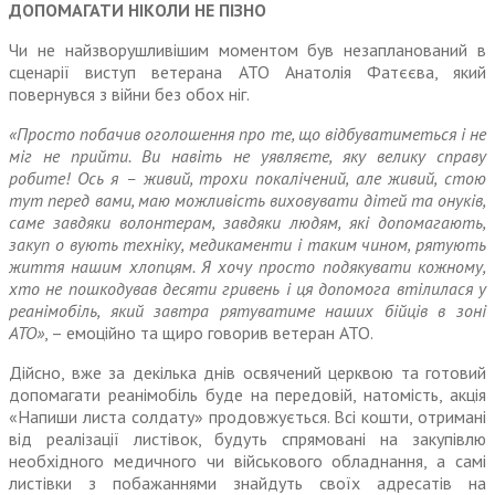
ДОПОМАГАТИ НІКОЛИ НЕ ПІЗНО
Чи не найзворушливішим моментом був незапланований в
сценарії виступ ветерана АТО Анатолія Фатєєва, який
повернувся з війни без обох ніг.
«Просто побачив оголошення про те, що відбуватиметься і не
міг не прийти. Ви навіть не уявляєте, яку велику справу
робите! Ось я – живий, трохи покалічений, але живий, стою
тут перед вами, маю можливість виховувати дітей та онуків,
саме завдяки волонтерам, завдяки людям, які допомагають,
закуп о вують техніку, медикаменти і таким чином, рятують
життя нашим хлопцям. Я хочу просто подякувати кожному,
хто не пошкодував десяти гривень і ця допомога втілилася у
реанімобіль, який завтра рятуватиме наших бійців в зоні
АТО»
, – емоційно та щиро говорив ветеран АТО.
Дійсно, вже за декілька днів освячений церквою та готовий
допомагати реанімобіль буде на передовій, натомість, акція
«Напиши листа солдату» продовжується. Всі кошти, отримані
від реалізації листівок, будуть спрямовані на закупівлю
необхідного медичного чи військового обладнання, а самі
листівки з побажаннями знайдуть своїх адресатів на