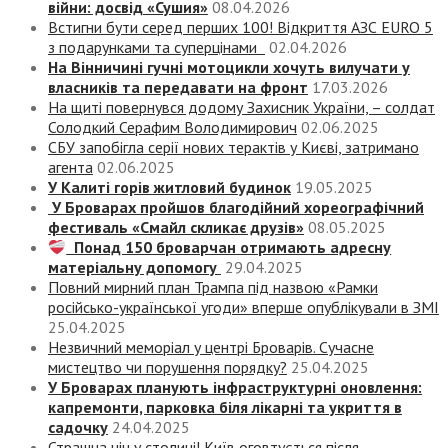
війни: досвід «Сушия»
08.04.2026
Встигни бути серед перших 100! Відкриття АЗС EURO 5
з подарунками та суперцінами
02.04.2026
На Вінничині гучні мотоцикли хочуть вилучати у
власників та передавати на фронт
17.03.2026
На щиті повернувся додому Захисник України, – солдат
Солодкий Серафим Володимирович
02.06.2025
СБУ запобігла серії нових терактів у Києві, затримано
агента
02.06.2025
У Калиті горів житловий будинок
19.05.2025
У Броварах пройшов благодійний хореографічний
фестиваль «Смайл скликає друзів»
08.05.2025
Понад 150 броварчан отримають адресну
матеріальну допомогу
29.04.2025
Повний мирний план Трампа під назвою «‎Рамки
російсько-української угоди» вперше опублікували в ЗМІ
25.04.2025
Незвичний меморіал у центрі Броварів. Сучасне
мистецтво чи порушення порядку?
25.04.2025
У Броварах планують інфраструктурні оновлення:
капремонти, парковка біля лікарні та укриття в
садочку
24.04.2025
Страшна ніч у столиці! Київ оговтується після