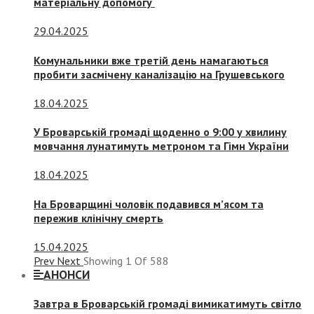
матеріальну допомогу
29.04.2025
Комунальники вже третій день намагаються
пробити засмічену каналізацію на Грушевського
18.04.2025
У Броварській громаді щоденно о 9:00 у хвилину
мовчання лунатимуть метроном та Гімн України
18.04.2025
На Броварщині чоловік подавився м’ясом та
пережив клінічну смерть
15.04.2025
Prev
Next
Showing
1
Of
588
АНОНСИ
Завтра в Броварській громаді вимикатимуть світло