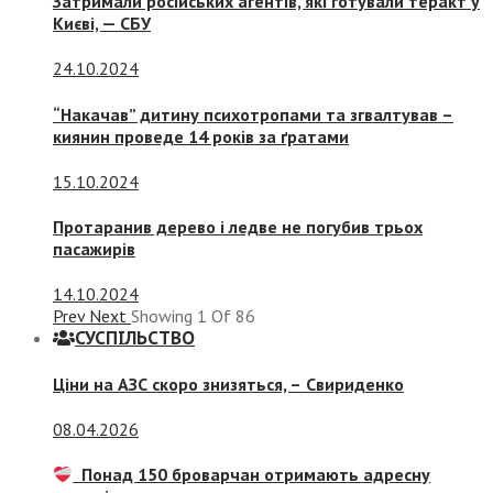
Затримали російських агентів, які готували теракт у
Києві, — СБУ
24.10.2024
“Накачав” дитину психотропами та згвалтував –
киянин проведе 14 років за ґратами
15.10.2024
Протаранив дерево і ледве не погубив трьох
пасажирів
14.10.2024
Prev
Next
Showing
1
Of
86
СУСПIЛЬСТВО
Ціни на АЗС скоро знизяться, –
Свириденко
08.04.2026
Понад 150 броварчан отримають адресну