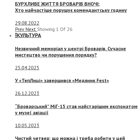
БУРХЛИВЕ ЖИТТЯ БРОВАРІВ ВНОЧІ:
Хто найчастіше порушує комендантську годину
29.08.2022
Prev
Next
Showing
1
Of
26
КУЛЬТУРА
Незвичний меморіал у центрі Броварів. Сучасне
мистецтво чи порушення порядку?
25.04.2025
У «ТепЛиці» завершився «Медяник Fest»
26.12.2023
“Броварський” МіГ-15 став найстарішим експонатом
у музеї авіації
10.05.2023
Чистий четвер: що можна і треба робити у цей