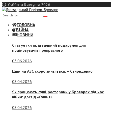
Skip
Суббота 8 августа 2026
to
content
ГОЛОВНА
ВІЙНА
НОВИНИ
Статуетки як ідеальний подарунок для
поціновувачів прекрасного
03.06.2026
Ціни на АЗС скоро знизяться, –
Свириденко
08.04.2026
Як працюють суші-ресторани у Броварах під час
війни: досвід «Сушия»
08.04.2026