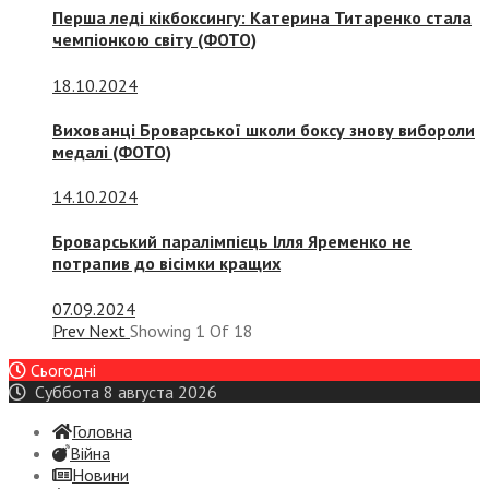
Перша леді кікбоксингу: Катерина Титаренко стала
чемпіонкою світу (ФОТО)
18.10.2024
Вихованці Броварської школи боксу знову вибороли
медалі (ФОТО)
14.10.2024
Броварський паралімпієць Ілля Яременко не
потрапив до вісімки кращих
07.09.2024
Prev
Next
Showing
1
Of
18
Сьогодні
Суббота 8 августа 2026
Головна
Війна
Новини