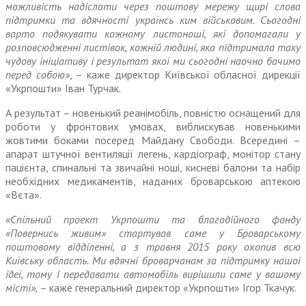
можливість надіслати через поштову мережу щирі слова
підтримки та вдячності українсь ким військовим. Сьогодні
варто подякувати кожному листоноші, які допомагали у
розповсюдженні листівок, кожній людині, яка підтримала таку
чудову ініціативу і результат якої ми сьогодні наочно бачимо
перед собою»
, – каже директор Київської обласної дирекції
«Укрпошти» Іван Турчак.
А результат – новенький реанімобіль, повністю оснащений для
роботи у фронтових умовах, виблискував новенькими
жовтими боками посеред Майдану Свободи. Всередині –
апарат штучної вентиляції легень, кардіограф, монітор стану
пацієнта, спинальні та звичайні ноші, кисневі балони та набір
необхідних медикаментів, наданих броварською аптекою
«Вєта».
«Спільний проект Укрпошти та благодійного фонду
«Повернись живим» стартував саме у Броварському
поштовому відділенні, а з травня 2015 року охопив всю
Київську область. Ми вдячні броварчанам за підтримку нашої
ідеї, тому і передавати автомобіль вирішили саме у вашому
місті»,
– каже генеральний директор «Укрпошти» Ігор Ткачук.