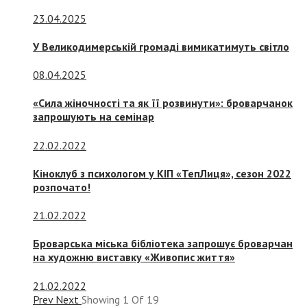
23.04.2025
У Великодимерській громаді вимикатимуть світло
08.04.2025
«Сила жіночності та як її розвинути»: броварчанок
запрошують на семінар
22.02.2022
Кіноклуб з психологом у КІП «ТепЛиця», сезон 2022
розпочато!
21.02.2022
Броварська міська бібліотека запрошує броварчан
на художню виставку «Живопис життя»
21.02.2022
Prev
Next
Showing
1
Of
19