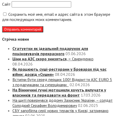
Сайт
Сохранить моё имя, email и адрес сайта в этом браузере
для последующих моих комментариев.
Стрічка новин
Статуетки як ідеальний подарунок для
поціновувачів прекрасного
03.06.2026
Ціни на АЗС скоро знизяться, –
Свириденко
08.04.2026
Як працюють суші-ресторани у Броварах під час
війни: досвід «Сушия»
08.04.2026
Встигни бути серед перших 100! Відкриття АЗС EURO 5
з подарунками та суперцінами
02.04.2026
На Вінничині гучні мотоцикли хочуть вилучати у
власників та передавати на фронт
17.03.2026
На щиті повернувся додому Захисник України, – солдат
Солодкий Серафим Володимирович
02.06.2025
СБУ запобігла серії нових терактів у Києві, затримано
агента
02.06.2025