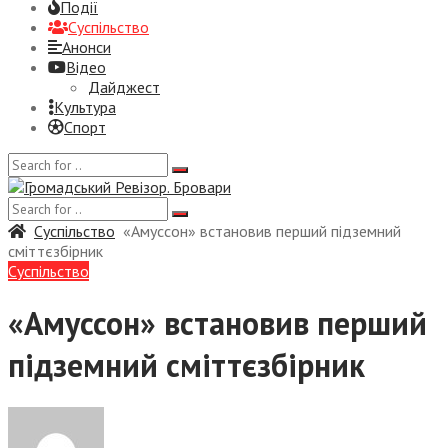
Події
Суспiльство
Анонси
Відео
Дайджест
Культура
Спорт
Суспiльство
«Амуссон» встановив перший підземний
сміттєзбірник
Суспiльство
«Амуссон» встановив перший
підземний сміттєзбірник