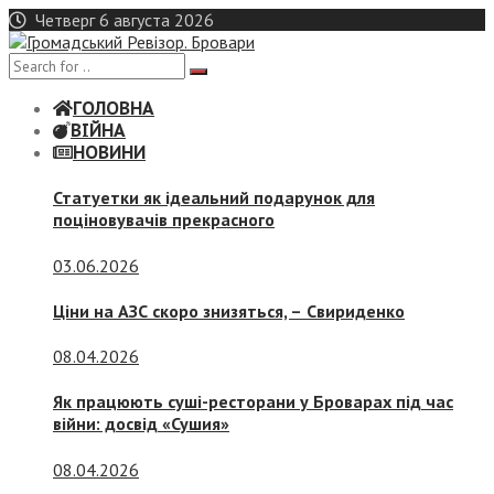
Skip
Четверг 6 августа 2026
to
content
ГОЛОВНА
ВІЙНА
НОВИНИ
Статуетки як ідеальний подарунок для
поціновувачів прекрасного
03.06.2026
Ціни на АЗС скоро знизяться, –
Свириденко
08.04.2026
Як працюють суші-ресторани у Броварах під час
війни: досвід «Сушия»
08.04.2026