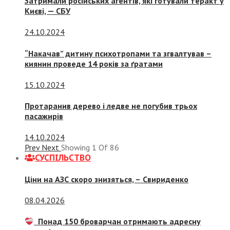
Затримали російських агентів, які готували теракт у
Києві, — СБУ
24.10.2024
“Накачав” дитину психотропами та згвалтував –
киянин проведе 14 років за ґратами
15.10.2024
Протаранив дерево і ледве не погубив трьох
пасажирів
14.10.2024
Prev
Next
Showing
1
Of
86
СУСПIЛЬСТВО
Ціни на АЗС скоро знизяться, –
Свириденко
08.04.2026
Понад 150 броварчан отримають адресну