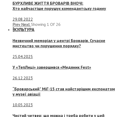
БУРХЛИВЕ ЖИТТЯ БРОВАРІВ ВНОЧІ:
Хто найчастіше порушує комендантську годину
29.08.2022
Prev
Next
Showing
1
Of
26
КУЛЬТУРА
Незвичний меморіал у центрі Броварів. Сучасне
мистецтво чи порушення порядку?
25.04.2025
У «ТепЛиці» завершився «Медяник Fest»
26.12.2023
“Броварський” МіГ-15 став найстарішим експонатом
у музеї авіації
10.05.2023
Чистий четвер: що можна і треба робити у цей