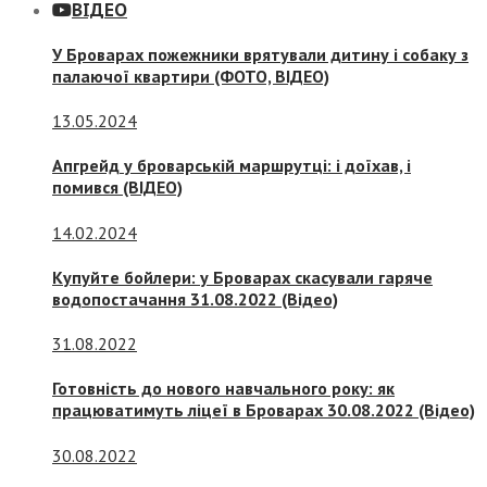
ВІДЕО
У Броварах пожежники врятували дитину і собаку з
палаючої квартири (ФОТО, ВІДЕО)
13.05.2024
Апгрейд у броварській маршрутці: і доїхав, і
помився (ВІДЕО)
14.02.2024
Купуйте бойлери: у Броварах скасували гаряче
водопостачання 31.08.2022 (Відео)
31.08.2022
Готовність до нового навчального року: як
працюватимуть ліцеї в Броварах 30.08.2022 (Відео)
30.08.2022