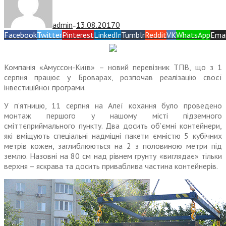
admin
13.08.2017
0
—
Facebook
Twitter
Pinterest
LinkedIn
Tumblr
Reddit
VK
WhatsApp
Emai
Компанія «Амуссон-Київ» – новий перевізник ТПВ, що з 1
серпня працює у Броварах, розпочав реалізацію своєї
інвестиційної програми.
У п’ятницю, 11 серпня на Алеї кохання було проведено
монтаж першого у нашому місті підземного
сміттєприймального пункту. Два досить об’ємні контейнери,
які вміщують спеціальні надміцні пакети ємністю 5 кубічних
метрів кожен, заглиблюються на 2 з половиною метри під
землю. Назовні на 80 см над рівнем грунту «виглядає» тільки
верхня – яскрава та досить приваблива частина контейнерів.