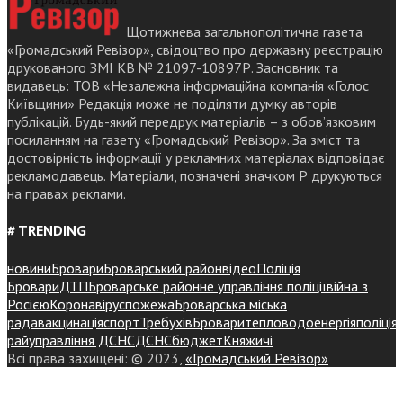
Щотижнева загальнополітична газета
«Громадський Ревізор», свідоцтво про державну реєстрацію
друкованого ЗМІ КВ № 21097-10897Р. Засновник та
видавець: ТОВ «Незалежна інформаційна компанія «Голос
Київщини» Редакція може не поділяти думку авторів
публікацій. Будь-який передрук матеріалів – з обов’язковим
посиланням на газету «Громадський Ревізор». За зміст та
достовірність інформації у рекламних матеріалах відповідає
рекламодавець. Матеріали, позначені значком Р друкуються
на правах реклами.
# TRENDING
новини
Бровари
Броварський район
відео
Поліція
Бровари
ДТП
Броварське районне управління поліції
війна з
Росією
Коронавірус
пожежа
Броварська міська
рада
вакцинація
спорт
Требухів
Броваритепловодоенергія
поліція
райуправління ДСНС
ДСНС
бюджет
Княжичі
Всі права захищені: © 2023,
«Громадський Ревізор»