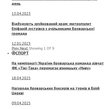
день
13.04.2023
Відбудують зруйнований храм: митрополит
Епіфаній зустрівся з очільниками Броварської
громади
12.01.2023
Prev
Next
Showing
1
Of
9
СПОРТ
На чемпіонаті України броварська команда дівчат
ФК «Тікі-Така» перемагає вінницьку «Ниву»
18.04.2025
Нагороди броварських боксерів на турнір в Білій
Церкві
09.04.2025