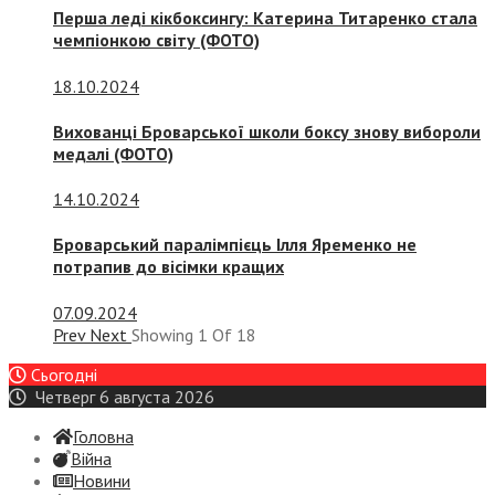
Перша леді кікбоксингу: Катерина Титаренко стала
чемпіонкою світу (ФОТО)
18.10.2024
Вихованці Броварської школи боксу знову вибороли
медалі (ФОТО)
14.10.2024
Броварський паралімпієць Ілля Яременко не
потрапив до вісімки кращих
07.09.2024
Prev
Next
Showing
1
Of
18
Сьогодні
Четверг 6 августа 2026
Головна
Війна
Новини