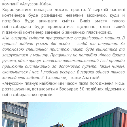
компанії «Амуссон-Київ».
Користуватися новацією досить просто. У верхній частині
контейнера буде розміщено невелике віконечко, куди й
потрібно буде викидати сміття. Вивіз вмісту такого
сміттєзбирача буде проводитися щоденно, один такий
підземний контейнер замінює 6 звичайних пластикових.
«На вигрузці сміття працюватиме спеціалізована машина. В
процесі задіяно усього дві особи – водій та оператор. За
допомогою спеціальної пристрою пакет буде вийматися та
загружатися у машину. Працівнику не потрібно нічого брати
руками, адже процес повністю автоматизований і всі прилади
працюють дистанційно, за допомогою пульта. Таким чином,
економиться і час, і людські ресурси. Вигрузка одного такого
контейнера займає 2-3 хвилини»
, – каже Анатолій.
«Амуссон» планує найближчим часом після погодження місць
розташування, встановити у Броварах 30 подібних підземних
сміттєзбиральних пунктів.