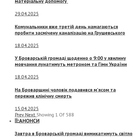
матеріальну допомогу
29.04.2025
Комунальники вже третій день намагаються
пробити засмічену каналізацію на Грушевського
18.04.2025
У Броварській громаді щоденно о 9:00 у хвилину
мовчання лунатимуть метроном та Гімн України
18.04.2025
На Броварщині чоловік подавився м’ясом та
пережив клінічну смерть
15.04.2025
Prev
Next
Showing
1
Of
588
АНОНСИ
Завтра в Броварській громаді вимикатимуть світло