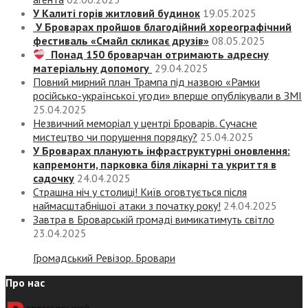
У Калиті горів житловий будинок
19.05.2025
У Броварах пройшов благодійний хореографічний
фестиваль «Смайл скликає друзів»
08.05.2025
Понад 150 броварчан отримають адресну
матеріальну допомогу
29.04.2025
Повний мирний план Трампа під назвою «‎Рамки
російсько-української угоди» вперше опублікували в ЗМІ
25.04.2025
Незвичний меморіал у центрі Броварів. Сучасне
мистецтво чи порушення порядку?
25.04.2025
У Броварах планують інфраструктурні оновлення:
капремонти, парковка біля лікарні та укриття в
садочку
24.04.2025
Страшна ніч у столиці! Київ оговтується після
наймасштабнішої атаки з початку року!
24.04.2025
Завтра в Броварській громаді вимикатимуть світло
23.04.2025
Громадський Ревізор. Бровари
Про нас