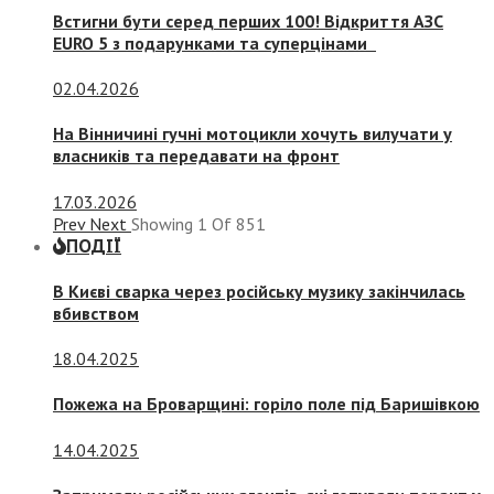
Встигни бути серед перших 100! Відкриття АЗС
EURO 5 з подарунками та суперцінами
02.04.2026
На Вінничині гучні мотоцикли хочуть вилучати у
власників та передавати на фронт
17.03.2026
Prev
Next
Showing
1
Of
851
ПОДІЇ
В Києві сварка через російську музику закінчилась
вбивством
18.04.2025
Пожежа на Броварщині: горіло поле під Баришівкою
14.04.2025