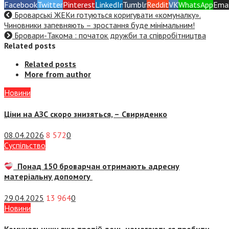
Facebook
Twitter
Pinterest
LinkedIn
Tumblr
Reddit
VK
WhatsApp
Emai
Броварські ЖЕКи готуються коригувати «комуналку».
Чиновники запевняють – зростання буде мінімальним!
Бровари-Такома : початок дружби та співробітництва
Related posts
Related posts
More from author
Новини
Ціни на АЗС скоро знизяться, –
Свириденко
08.04.2026
8 572
0
Суспiльство
Понад 150 броварчан отримають адресну
матеріальну допомогу
29.04.2025
13 964
0
Новини
Комунальники вже третій день намагаються пробити