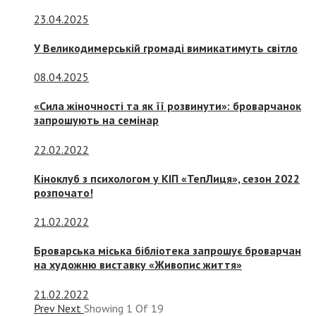
23.04.2025
У Великодимерській громаді вимикатимуть світло
08.04.2025
«Сила жіночності та як її розвинути»: броварчанок
запрошують на семінар
22.02.2022
Кіноклуб з психологом у КІП «ТепЛиця», сезон 2022
розпочато!
21.02.2022
Броварська міська бібліотека запрошує броварчан
на художню виставку «Живопис життя»
21.02.2022
Prev
Next
Showing
1
Of
19