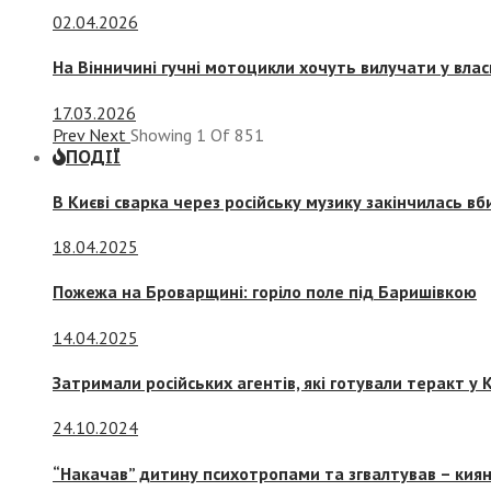
02.04.2026
На Вінничині гучні мотоцикли хочуть вилучати у вла
17.03.2026
Prev
Next
Showing
1
Of
851
ПОДІЇ
В Києві сварка через російську музику закінчилась в
18.04.2025
Пожежа на Броварщині: горіло поле під Баришівкою
14.04.2025
Затримали російських агентів, які готували теракт у К
24.10.2024
“Накачав” дитину психотропами та згвалтував – киян