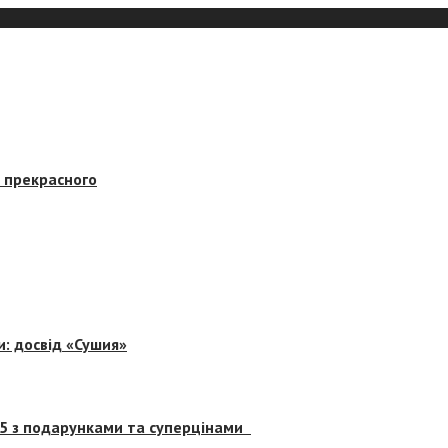
в прекрасного
и: досвід «Сушия»
 5 з подарунками та суперцінами