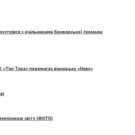
зустрівся з очільниками Броварської громади
 «Тікі-Така» перемагає вінницьку «Ниву»
ві
емпіонкою світу (ФОТО)