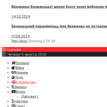
Вихованці Броварської школи боксу знову вибороли 
14.10.2024
Броварський паралімпієць Ілля Яременко не потрапив
07.09.2024
Prev
Next
Showing
1
Of
18
Сьогодні
Четверг 6 августа 2026
Головна
Війна
Новини
Події
Суспiльство
Анонси
Відео
Дайджест
Культура
Спорт