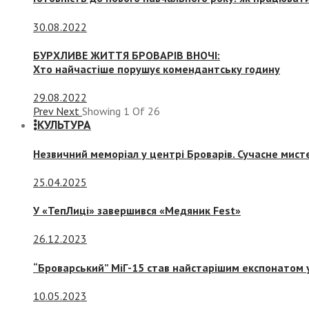
30.08.2022
БУРХЛИВЕ ЖИТТЯ БРОВАРІВ ВНОЧІ:
Хто найчастіше порушує комендантську годину
29.08.2022
Prev
Next
Showing
1
Of
26
КУЛЬТУРА
Незвичний меморіал у центрі Броварів. Сучасне мис
25.04.2025
У «ТепЛиці» завершився «Медяник Fest»
26.12.2023
“Броварський” МіГ-15 став найстарішим експонатом у
10.05.2023