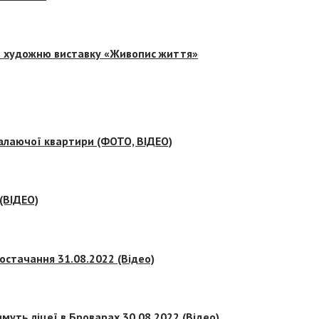
на художню виставку «Живопис життя»
палаючої квартири (ФОТО, ВІДЕО)
 (ВІДЕО)
остачання 31.08.2022 (Відео)
муть ліцеї в Броварах 30.08.2022 (Відео)