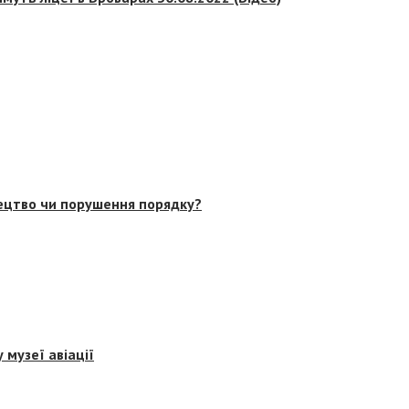
тецтво чи порушення порядку?
 музеї авіації