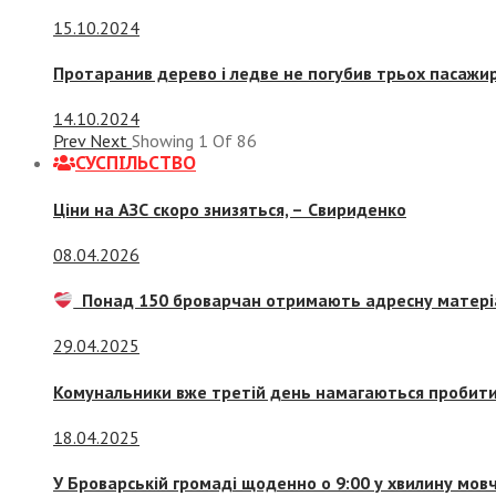
15.10.2024
Протаранив дерево і ледве не погубив трьох пасажир
14.10.2024
Prev
Next
Showing
1
Of
86
СУСПIЛЬСТВО
Ціни на АЗС скоро знизяться, –
Свириденко
08.04.2026
Понад 150 броварчан отримають адресну матері
29.04.2025
Комунальники вже третій день намагаються пробити 
18.04.2025
У Броварській громаді щоденно о 9:00 у хвилину мо