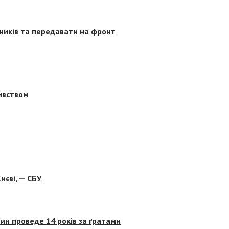
сників та передавати на фронт
бивством
иєві, — СБУ
ин проведе 14 років за ґратами