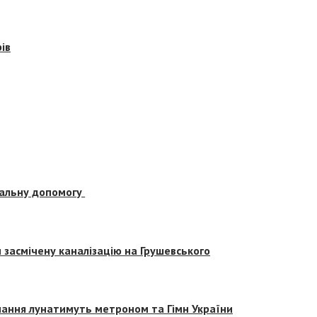
ів
альну допомогу
засмічену каналізацію на Грушевського
вчання лунатимуть метроном та Гімн України