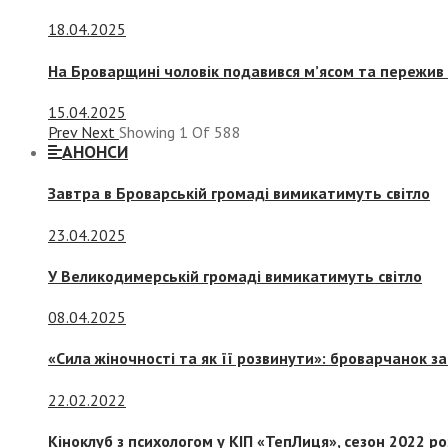
18.04.2025
На Броварщині чоловік подавився м’ясом та пережив 
15.04.2025
Prev
Next
Showing
1
Of
588
АНОНСИ
Завтра в Броварській громаді вимикатимуть світло
23.04.2025
У Великодимерській громаді вимикатимуть світло
08.04.2025
«Сила жіночності та як її розвинути»: броварчанок 
22.02.2022
Кіноклуб з психологом у КІП «ТепЛиця», сезон 2022 р