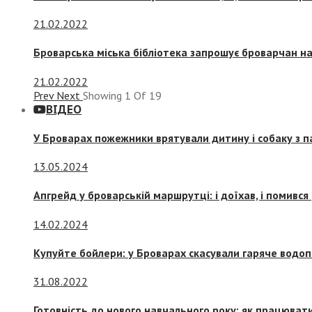
21.02.2022
Броварська міська бібліотека запрошує броварчан 
21.02.2022
Prev
Next
Showing
1
Of
19
ВІДЕО
У Броварах пожежники врятували дитину і собаку з 
13.05.2024
Апгрейд у броварській маршрутці: і доїхав, і помився
14.02.2024
Купуйте бойлери: у Броварах скасували гаряче водоп
31.08.2022
Готовність до нового навчального року: як працювати