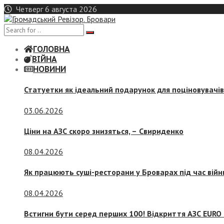
Skip
Четверг 6 августа 2026
to
content
ГОЛОВНА
ВІЙНА
НОВИНИ
Статуетки як ідеальний подарунок для поціновувачі
03.06.2026
Ціни на АЗС скоро знизяться, –
Свириденко
08.04.2026
Як працюють суші-ресторани у Броварах під час війн
08.04.2026
Встигни бути серед перших 100! Відкриття АЗС EURO