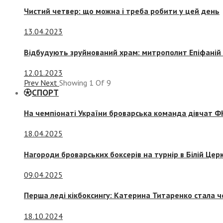
Чистий четвер: що можна і треба робити у цей день
13.04.2023
Відбудують зруйнований храм: митрополит Епіфаній 
12.01.2023
Prev
Next
Showing
1
Of
9
СПОРТ
На чемпіонаті України броварська команда дівчат ФК
18.04.2025
Нагороди броварських боксерів на турнір в Білій Церк
09.04.2025
Перша леді кікбоксингу: Катерина Титаренко стала ч
18.10.2024