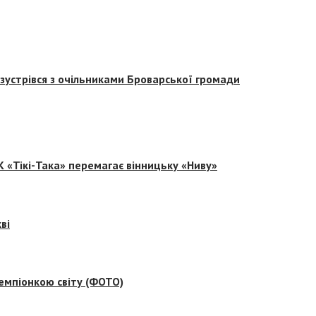
зустрівся з очільниками Броварської громади
 «Тікі-Така» перемагає вінницьку «Ниву»
ві
емпіонкою світу (ФОТО)