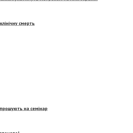
клінічну смерть
запрошують на семінар
озпочато!