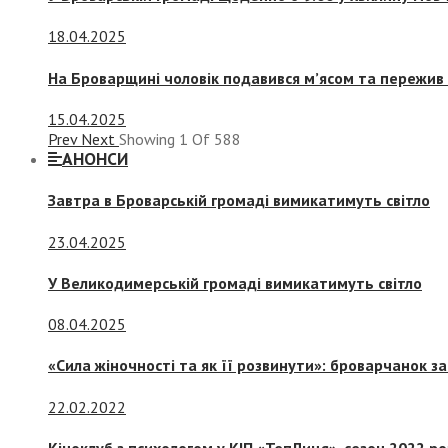
18.04.2025
На Броварщині чоловік подавився м’ясом та пережив 
15.04.2025
Prev
Next
Showing
1
Of
588
АНОНСИ
Завтра в Броварській громаді вимикатимуть світло
23.04.2025
У Великодимерській громаді вимикатимуть світло
08.04.2025
«Сила жіночності та як її розвинути»: броварчанок 
22.02.2022
Кіноклуб з психологом у КІП «ТепЛиця», сезон 2022 р