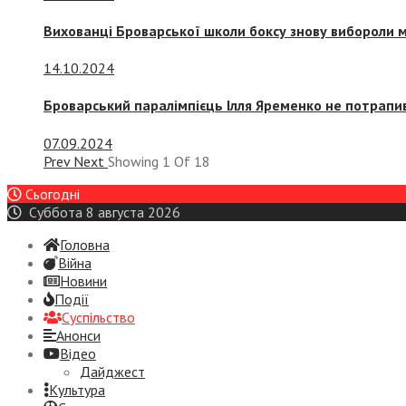
Вихованці Броварської школи боксу знову вибороли 
14.10.2024
Броварський паралімпієць Ілля Яременко не потрапив
07.09.2024
Prev
Next
Showing
1
Of
18
Сьогодні
Суббота 8 августа 2026
Головна
Війна
Новини
Події
Суспiльство
Анонси
Відео
Дайджест
Культура