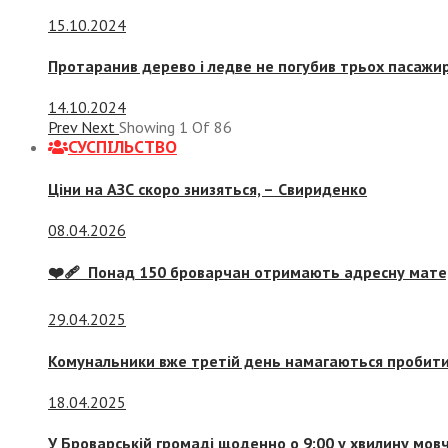
15.10.2024
Протаранив дерево і ледве не погубив трьох пасажир
14.10.2024
Prev
Next
Showing
1
Of
86
СУСПIЛЬСТВО
Ціни на АЗС скоро знизяться, –
Свириденко
08.04.2026
❤️‍🩹 Понад 150 броварчан отримають адресну мат
29.04.2025
Комунальники вже третій день намагаються пробити 
18.04.2025
У Броварській громаді щоденно о 9:00 у хвилину мо