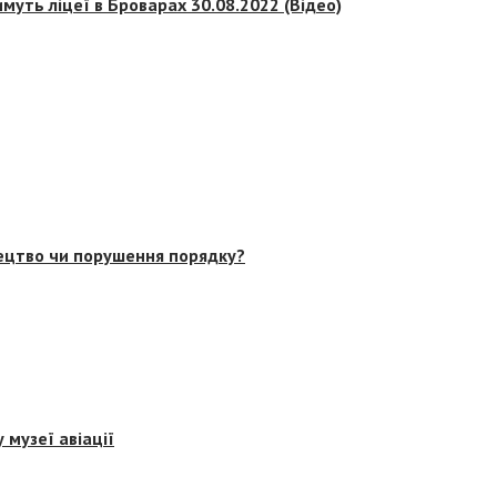
муть ліцеї в Броварах 30.08.2022 (Відео)
тецтво чи порушення порядку?
 музеї авіації