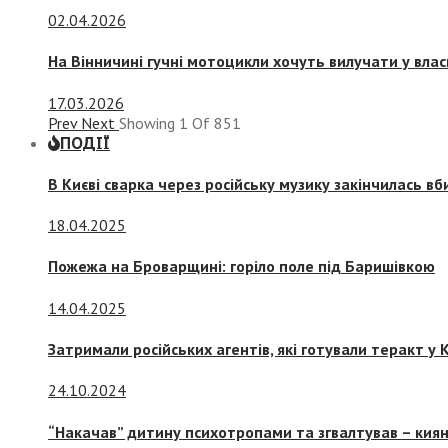
02.04.2026
На Вінничині гучні мотоцикли хочуть вилучати у вла
17.03.2026
Prev
Next
Showing
1
Of
851
ПОДІЇ
В Києві сварка через російську музику закінчилась в
18.04.2025
Пожежа на Броварщині: горіло поле під Баришівкою
14.04.2025
Затримали російських агентів, які готували теракт у К
24.10.2024
“Накачав” дитину психотропами та згвалтував – киян