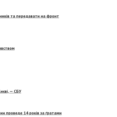
сників та передавати на фронт
бивством
иєві, — СБУ
ин проведе 14 років за ґратами