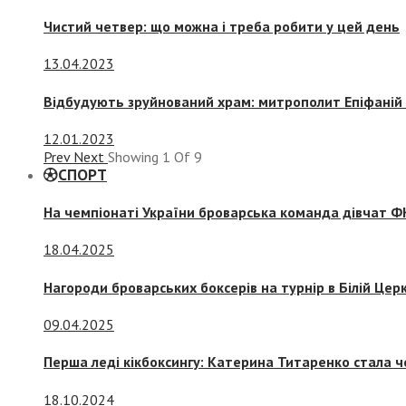
Чистий четвер: що можна і треба робити у цей день
13.04.2023
Відбудують зруйнований храм: митрополит Епіфаній 
12.01.2023
Prev
Next
Showing
1
Of
9
СПОРТ
На чемпіонаті України броварська команда дівчат ФК
18.04.2025
Нагороди броварських боксерів на турнір в Білій Церк
09.04.2025
Перша леді кікбоксингу: Катерина Титаренко стала ч
18.10.2024