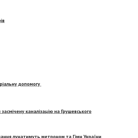
ів
еріальну допомогу
засмічену каналізацію на Грушевського
вчання лунатимуть метроном та Гімн України