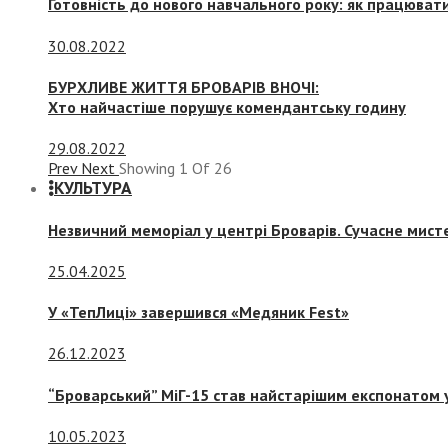
Готовність до нового навчального року: як працювати
30.08.2022
БУРХЛИВЕ ЖИТТЯ БРОВАРІВ ВНОЧІ:
Хто найчастіше порушує комендантську годину
29.08.2022
Prev
Next
Showing
1
Of
26
КУЛЬТУРА
Незвичний меморіал у центрі Броварів. Сучасне мис
25.04.2025
У «ТепЛиці» завершився «Медяник Fest»
26.12.2023
“Броварський” МіГ-15 став найстарішим експонатом у
10.05.2023