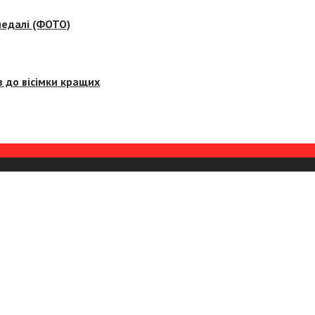
медалі (ФОТО)
 до вісімки кращих