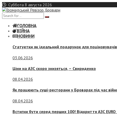
Skip
Суббота 8 августа 2026
to
content
ГОЛОВНА
ВІЙНА
НОВИНИ
Статуетки як ідеальний подарунок для поціновувачі
03.06.2026
Ціни на АЗС скоро знизяться, –
Свириденко
08.04.2026
Як працюють суші-ресторани у Броварах під час війн
08.04.2026
Встигни бути серед перших 100! Відкриття АЗС EURO