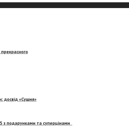
в прекрасного
и: досвід «Сушия»
 5 з подарунками та суперцінами