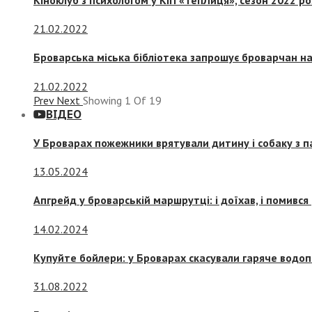
21.02.2022
Броварська міська бібліотека запрошує броварчан 
21.02.2022
Prev
Next
Showing
1
Of
19
ВІДЕО
У Броварах пожежники врятували дитину і собаку з 
13.05.2024
Апгрейд у броварській маршрутці: і доїхав, і помився
14.02.2024
Купуйте бойлери: у Броварах скасували гаряче водоп
31.08.2022