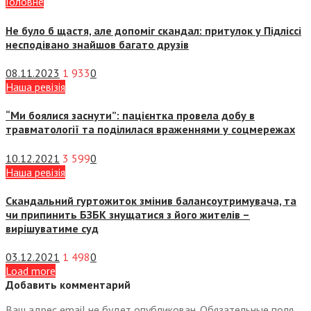
Головне
Не було б щастя, але допоміг скандал: притулок у Підліссі
несподівано знайшов багато друзів
08.11.2023
1 933
0
Наша ревізія
“Ми боялися заснути”: пацієнтка провела добу в
травматології та поділилася враженнями у соцмережах
10.12.2021
3 599
0
Наша ревізія
Скандальний гуртожиток змінив балансоутримувача, та
чи припинить БЗБК знущатися з його жителів –
вирішуватиме суд
03.12.2021
1 498
0
Load more
Добавить комментарий
Ваш адрес email не будет опубликован.
Обязательные поля