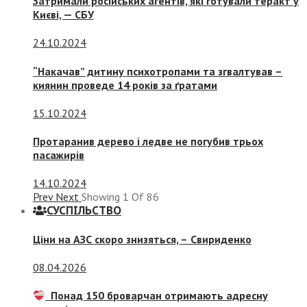
Затримали російських агентів, які готували теракт у
Києві, — СБУ
24.10.2024
“Накачав” дитину психотропами та згвалтував –
киянин проведе 14 років за ґратами
15.10.2024
Протаранив дерево і ледве не погубив трьох
пасажирів
14.10.2024
Prev
Next
Showing
1
Of
86
СУСПIЛЬСТВО
Ціни на АЗС скоро знизяться, –
Свириденко
08.04.2026
Понад 150 броварчан отримають адресну