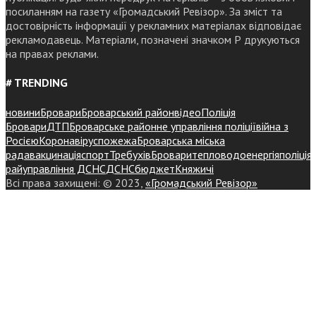
посиланням на газету «Громадський Ревізор». За зміст та
достовірність інформації у рекламних матеріалах відповідає
рекламодавець. Матеріали, позначені значком Р друкуються
на правах реклами.
# TRENDING
новини
Бровари
Броварський район
відео
Поліція
Бровари
ДТП
Броварське районне управління поліції
війна з
Росією
Коронавірус
пожежа
Броварська міська
рада
вакцинація
спорт
Требухів
Броваритепловодоенергія
поліція
райуправління ДСНС
ДСНС
бюджет
Княжичі
Всі права захищені: © 2023,
«Громадський Ревізор»