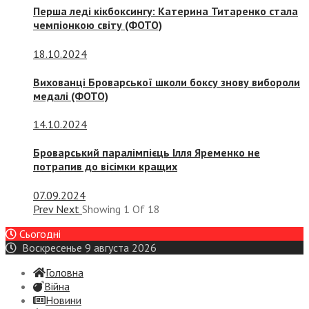
Перша леді кікбоксингу: Катерина Титаренко стала
чемпіонкою світу (ФОТО)
18.10.2024
Вихованці Броварської школи боксу знову вибороли
медалі (ФОТО)
14.10.2024
Броварський паралімпієць Ілля Яременко не
потрапив до вісімки кращих
07.09.2024
Prev
Next
Showing
1
Of
18
Сьогодні
Воскресенье 9 августа 2026
Головна
Війна
Новини