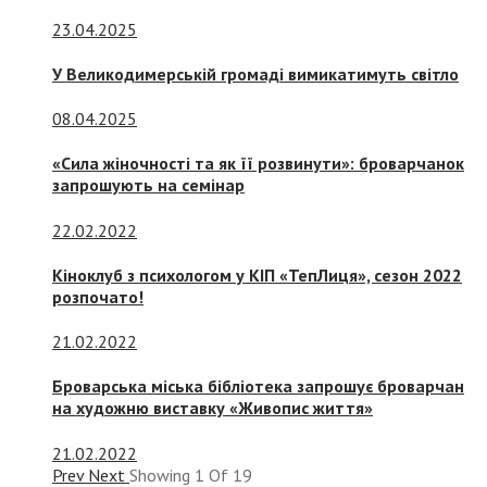
23.04.2025
У Великодимерській громаді вимикатимуть світло
08.04.2025
«Сила жіночності та як її розвинути»: броварчанок
запрошують на семінар
22.02.2022
Кіноклуб з психологом у КІП «ТепЛиця», сезон 2022
розпочато!
21.02.2022
Броварська міська бібліотека запрошує броварчан
на художню виставку «Живопис життя»
21.02.2022
Prev
Next
Showing
1
Of
19