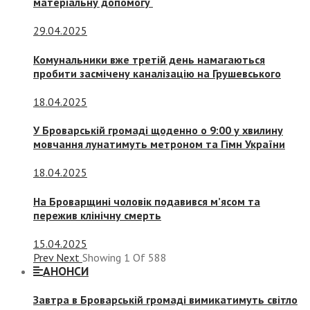
матеріальну допомогу
29.04.2025
Комунальники вже третій день намагаються
пробити засмічену каналізацію на Грушевського
18.04.2025
У Броварській громаді щоденно о 9:00 у хвилину
мовчання лунатимуть метроном та Гімн України
18.04.2025
На Броварщині чоловік подавився м’ясом та
пережив клінічну смерть
15.04.2025
Prev
Next
Showing
1
Of
588
АНОНСИ
Завтра в Броварській громаді вимикатимуть світло