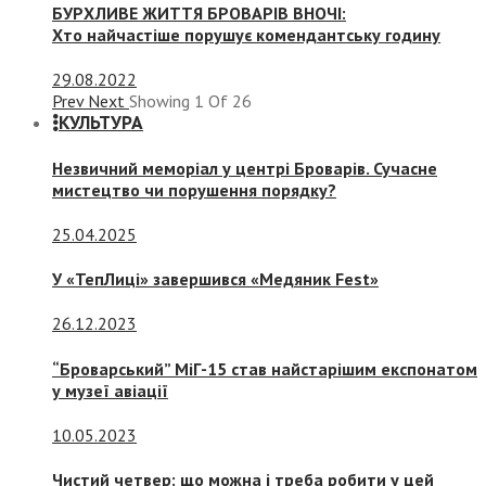
БУРХЛИВЕ ЖИТТЯ БРОВАРІВ ВНОЧІ:
Хто найчастіше порушує комендантську годину
29.08.2022
Prev
Next
Showing
1
Of
26
КУЛЬТУРА
Незвичний меморіал у центрі Броварів. Сучасне
мистецтво чи порушення порядку?
25.04.2025
У «ТепЛиці» завершився «Медяник Fest»
26.12.2023
“Броварський” МіГ-15 став найстарішим експонатом
у музеї авіації
10.05.2023
Чистий четвер: що можна і треба робити у цей