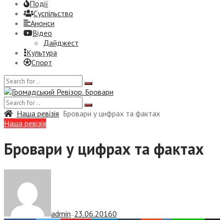
Події
Суспiльство
Анонси
Відео
Дайджест
Культура
Спорт
Наша ревізія
Бровари у цифрах та фактах
Наша ревізія
Бровари у цифрах та фактах
admin
23.06.2016
0
—