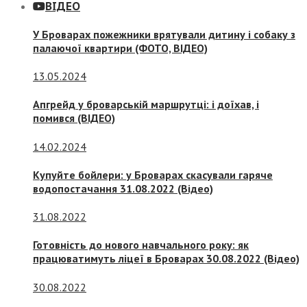
ВІДЕО
У Броварах пожежники врятували дитину і собаку з
палаючої квартири (ФОТО, ВІДЕО)
13.05.2024
Апгрейд у броварській маршрутці: і доїхав, і
помився (ВІДЕО)
14.02.2024
Купуйте бойлери: у Броварах скасували гаряче
водопостачання 31.08.2022 (Відео)
31.08.2022
Готовність до нового навчального року: як
працюватимуть ліцеї в Броварах 30.08.2022 (Відео)
30.08.2022