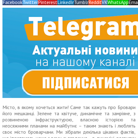
Facebook
Twitter
Pinterest
LinkedIn
Tumblr
Reddit
VK
WhatsApp
Emai
Місто, в якому хочеться жити! Саме так кажуть про Бровари
його мешканці. Зелене та квітуче, динамічне та замріяне, з
розвиненою інфраструктурою, власною історією та
неосяжними планами на майбутнє – таким знають і люблять
своє місто броварчани. Ми зібрали декілька цікавих фактів,