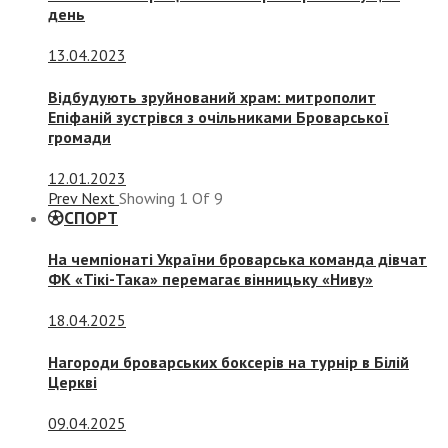
день
13.04.2023
Відбудують зруйнований храм: митрополит
Епіфаній зустрівся з очільниками Броварської
громади
12.01.2023
Prev
Next
Showing
1
Of
9
СПОРТ
На чемпіонаті України броварська команда дівчат
ФК «Тікі-Така» перемагає вінницьку «Ниву»
18.04.2025
Нагороди броварських боксерів на турнір в Білій
Церкві
09.04.2025