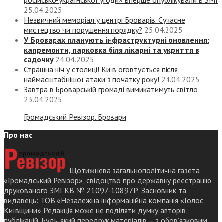
російсько-української угоди» вперше опублікували в ЗМІ
25.04.2025
Незвичний меморіал у центрі Броварів. Сучасне
мистецтво чи порушення порядку?
25.04.2025
У Броварах планують інфраструктурні оновлення:
капремонти, парковка біля лікарні та укриття в
садочку
24.04.2025
Страшна ніч у столиці! Київ оговтується після
наймасштабнішої атаки з початку року!
24.04.2025
Завтра в Броварській громаді вимикатимуть світло
23.04.2025
Громадський Ревізор. Бровари
Про нас
Щотижнева загальнополітична газета
«Громадський Ревізор», свідоцтво про державну реєстрацію
друкованого ЗМІ КВ № 21097-10897Р. Засновник та
видавець: ТОВ «Незалежна інформаційна компанія «Голос
Київщини» Редакція може не поділяти думку авторів
публікацій. Будь-який передрук матеріалів – з обов’язковим