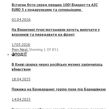
Встигни бути серед перших 100! Відкриття АЗС
EURO 5 з подарунками та суперцінами
02.04.2026
На Вінничині гучні мотоцикли хочуть вилучати у
власників та передавати на фронт
17.03.2026
Prev
Next
Showing
1
Of
851
ПОДІЇ
В Києві сварка через російську музику закінчилась
вбивством
18.04.2025
Пожежа на Броварщині: горіло поле під Баришівкою
14.04.2025