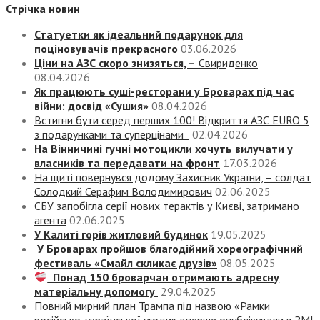
Стрічка новин
Статуетки як ідеальний подарунок для
поціновувачів прекрасного
03.06.2026
Ціни на АЗС скоро знизяться, –
Свириденко
08.04.2026
Як працюють суші-ресторани у Броварах під час
війни: досвід «Сушия»
08.04.2026
Встигни бути серед перших 100! Відкриття АЗС EURO 5
з подарунками та суперцінами
02.04.2026
На Вінничині гучні мотоцикли хочуть вилучати у
власників та передавати на фронт
17.03.2026
На щиті повернувся додому Захисник України, – солдат
Солодкий Серафим Володимирович
02.06.2025
СБУ запобігла серії нових терактів у Києві, затримано
агента
02.06.2025
У Калиті горів житловий будинок
19.05.2025
У Броварах пройшов благодійний хореографічний
фестиваль «Смайл скликає друзів»
08.05.2025
Понад 150 броварчан отримають адресну
матеріальну допомогу
29.04.2025
Повний мирний план Трампа під назвою «‎Рамки