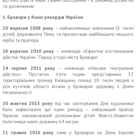
що ілюструють наше з вами сьогодення – в динаміці, розвитку
та досягненнях
1. Бровари у Книзі рекордів України
20 вересня 2008 року
– найчисленніше виконання (5 тисяч
дітей) державного Гімну та презентація найбільшого міського
герба та прапора.
18 вересня 2010 року
– номінація «Ефектне костюмоване
дійство України “Парад історії міста Бровари”
24 серпня 2011 року
– номінація «Масове театральне
дійство». Протягом п’яти годин представники 37
територіальних громад Київщини, понад 10 тисяч людей з
усіх куточків області вітали у Броварах державу з Днем
Незалежності.
10 жовтня 2015 року
під час святкування Дня художника
було зафіксовано ще один рекорд – найдовший прапор
України, намальований долоньками дітей. Жовто-блакитне
полотнище мало довжину 64 метри.
21 травня 2016 року
саме у Броварах на День Європи