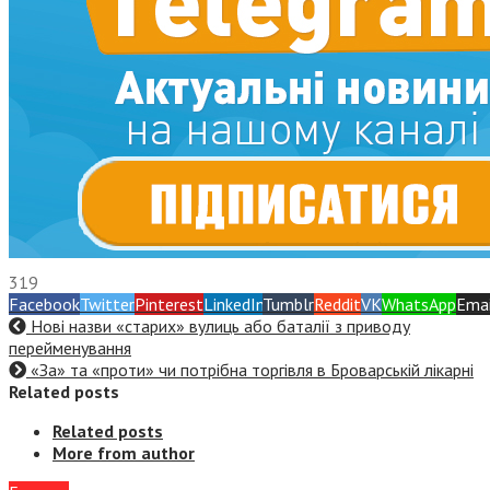
319
Facebook
Twitter
Pinterest
LinkedIn
Tumblr
Reddit
VK
WhatsApp
Emai
Нові назви «старих» вулиць або баталії з приводу
перейменування
«За» та «проти» чи потрібна торгівля в Броварській лікарні
Related posts
Related posts
More from author