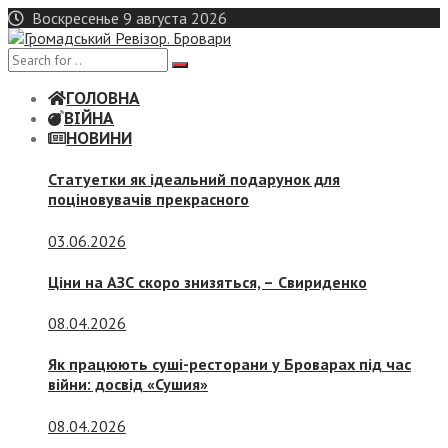
Skip
Воскресенье 9 августа 2026
to
content
ГОЛОВНА
ВІЙНА
НОВИНИ
Статуетки як ідеальний подарунок для
поціновувачів прекрасного
03.06.2026
Ціни на АЗС скоро знизяться, –
Свириденко
08.04.2026
Як працюють суші-ресторани у Броварах під час
війни: досвід «Сушия»
08.04.2026