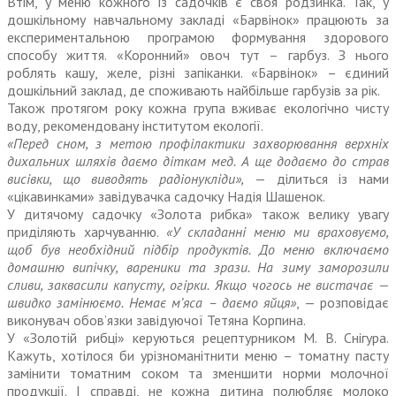
Втім, у меню кожного із садочків є своя родзинка. Так, у
дошкільному навчальному закладі «Барвінок» працюють за
експериментальною програмою формування здорового
способу життя. «Коронний» овоч тут – гарбуз. З нього
роблять кашу, желе, різні запіканки. «Барвінок» – єдиний
дошкільний заклад, де споживають найбільше гарбузів за рік.
Також протягом року кожна група вживає екологічно чисту
воду, рекомендовану інститутом екології.
«Перед сном, з метою профілактики захворювання верхніх
дихальних шляхів даємо діткам мед. А ще додаємо до страв
висівки, що виводять радіонукліди»,
— ділиться із нами
«цікавинками» завідувачка садочку Надія Шашенок.
У дитячому садочку «Золота рибка» також велику увагу
приділяють харчуванню.
«У складанні меню ми враховуємо,
щоб був необхідний підбір продуктів. До меню включаємо
домашню випічку, вареники та зрази. На зиму заморозили
сливи, заквасили капусту, огірки. Якщо чогось не вистачає —
швидко замінюємо. Немає м’яса – даємо яйця»
, — розповідає
виконувач обов’язки завідуючої Тетяна Корпина.
У «Золотій рибці» керуються рецептурником М. В. Снігура.
Кажуть, хотілося би урізноманітнити меню – томатну пасту
замінити томатним соком та зменшити норми молочної
продукції. І справді, не кожна дитина полюбляє молоко