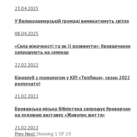
23.04.2025
У Великодимерській громаді вимикатимуть світло
08.04.2025
«Сила жіночності та як її розвинути»: броварчанок
запрошують на семінар
22.02.2022
Кіноклуб з психологом у КІП «ТепЛиця», сезон 2022
розпочато!
21.02.2022
Броварська міська бібліотека запрошує броварчан
на художню виставку «Живопис життя»
21.02.2022
Prev
Next
Showing
1
Of
19