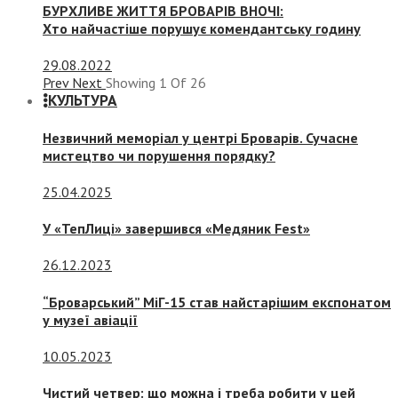
БУРХЛИВЕ ЖИТТЯ БРОВАРІВ ВНОЧІ:
Хто найчастіше порушує комендантську годину
29.08.2022
Prev
Next
Showing
1
Of
26
КУЛЬТУРА
Незвичний меморіал у центрі Броварів. Сучасне
мистецтво чи порушення порядку?
25.04.2025
У «ТепЛиці» завершився «Медяник Fest»
26.12.2023
“Броварський” МіГ-15 став найстарішим експонатом
у музеї авіації
10.05.2023
Чистий четвер: що можна і треба робити у цей