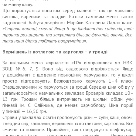
чи манну кашу.
Що користується попитом серед малечі – так це домашня
випічка, вареники та оладки. Батьки садовим меню також
задоволені. Бабуся дворічної Марійки Катерина Ладан каже:
«Страви хороші, смачні. Якщо б ще бюджет для садочків, шкіл
трошки розширити та закупляти більше фруктів, овочів. Все-
таки наші діт­ки люблять похрумтіти».
Вермішель із котлетою та картопля – у тренді
За шкільним меню журналісти «ГР» відправилися до НВК,
ЗОШ №6, 7, 9. Воно від садкового відрізняється. Якщо
у дошкільнят є щоденне повноцінне харчування, то у школі
просто підгодовують. Безкоштовно харчують 1–4 класи.
Старшо­класники ж харчуються за гроші. Середня ціна обіду у
загальноосвітніх навчальних закладах Броварів складає 10–
13 грн. Трошки більше витрачають на шкільні обіди учні
гімназії ім. С. Олійника, де немає харчоблоку. Ціна порції
у гімназії — 16,50 грн.
Страви у закладах освіти пропонують різні — супи, каші, овочі,
твердий сир, запіканки, вермішель із котлетами, картоплю. Все
смачне та поживне. Принайм­ні, так стверджують шеф-кухарі
загально­освітніх навчальних закладів. Директори