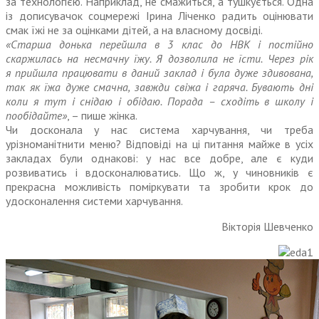
за технологією. Наприклад, не смажиться, а тушкується. Одна
із дописувачок соц­мережі Ірина Ліченко радить оцінювати
смак їжі не за оцінками дітей, а на власному досвіді.
«Старша донька перейшла в 3 клас до НВК і постійно
скаржилась на несмачну їжу. Я дозволила не їсти. Через рік
я прийшла працювати в даний заклад і була дуже здивована,
так як їжа дуже смачна, завжди свіжа і гаряча. Бувають дні
коли я тут і снідаю і обідаю. Порада – сходіть в школу і
пообідайте»
, – пише жінка.
Чи досконала у нас система харчування, чи треба
урізноманітнити меню? Відповіді на ці питання майже в усіх
закладах були однакові: у нас все добре, але є куди
розвиватись і вдосконалюватись. Що ж, у чиновників є
прекрасна можливість поміркувати та зробити крок до
удосконалення системи харчування.
Вікторія Шевченко