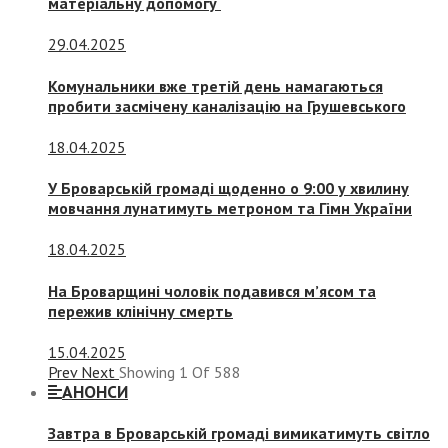
матеріальну допомогу
29.04.2025
Комунальники вже третій день намагаються
пробити засмічену каналізацію на Грушевського
18.04.2025
У Броварській громаді щоденно о 9:00 у хвилину
мовчання лунатимуть метроном та Гімн України
18.04.2025
На Броварщині чоловік подавився м’ясом та
пережив клінічну смерть
15.04.2025
Prev
Next
Showing
1
Of
588
АНОНСИ
Завтра в Броварській громаді вимикатимуть світло