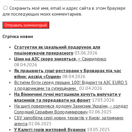
Сохранить моё имя, email и адрес сайта в этом браузере
для последующих моих комментариев.
Стрічка новин
Статуетки як ідеальний подарунок для
поціновувачів прекрасного
03.06.2026
Ціни на АЗС скоро знизяться, –
Свириденко
08.04.2026
Як працюють суші-ресторани у Броварах під час
війни: досвід «Сушия»
08.04.2026
Встигни бути серед перших 100! Відкриття АЗС EURO 5
з подарунками та суперцінами
02.04.2026
На Вінничині гучні мотоцикли хочуть вилучати у
власників та передавати на фронт
17.03.2026
На щиті повернувся додому Захисник України, – солдат
Солодкий Серафим Володимирович
02.06.2025
СБУ запобігла серії нових терактів у Києві, затримано
агента
02.06.2025
У Калиті горів житловий будинок
19.05.2025