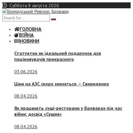
Skip
Суббота 8 августа 2026
to
content
ГОЛОВНА
ВІЙНА
НОВИНИ
Статуетки як ідеальний подарунок для
поціновувачів прекрасного
03.06.2026
Ціни на АЗС скоро знизяться, –
Свириденко
08.04.2026
Як працюють суші-ресторани у Броварах під час
війни: досвід «Сушия»
08.04.2026