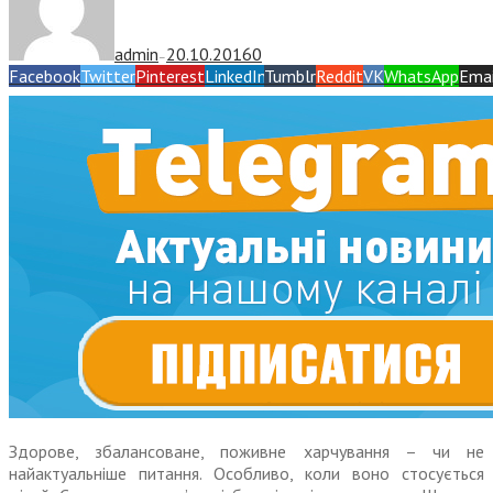
admin
20.10.2016
0
—
Facebook
Twitter
Pinterest
LinkedIn
Tumblr
Reddit
VK
WhatsApp
Emai
Здорове, збалансоване, поживне харчування – чи не
найактуальніше питання. Особливо, коли воно стосується