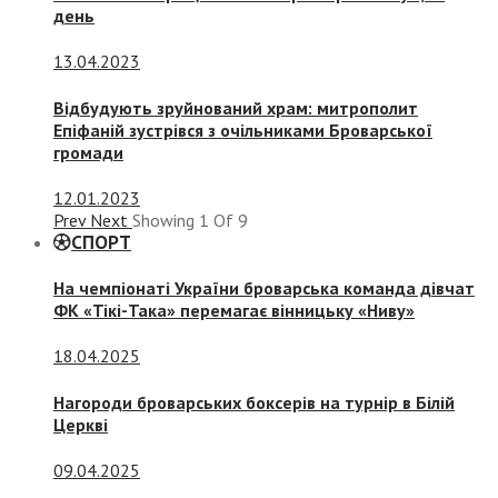
день
13.04.2023
Відбудують зруйнований храм: митрополит
Епіфаній зустрівся з очільниками Броварської
громади
12.01.2023
Prev
Next
Showing
1
Of
9
СПОРТ
На чемпіонаті України броварська команда дівчат
ФК «Тікі-Така» перемагає вінницьку «Ниву»
18.04.2025
Нагороди броварських боксерів на турнір в Білій
Церкві
09.04.2025