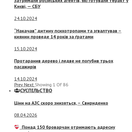
Затримали російських агентів, які готували теракт у
Києві, — СБУ
24.10.2024
“Накачав” дитину психотропами та згвалтував –
киянин проведе 14 років за ґратами
15.10.2024
Протаранив дерево і ледве не погубив трьох
пасажирів
14.10.2024
Prev
Next
Showing
1
Of
86
СУСПIЛЬСТВО
Ціни на АЗС скоро знизяться, –
Свириденко
08.04.2026
Понад 150 броварчан отримають адресну