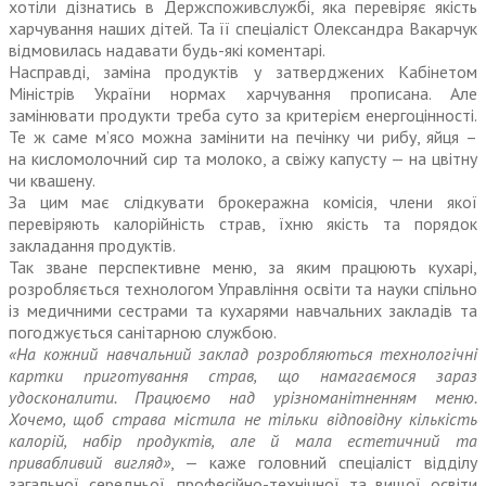
хотіли дізнатись в Держспоживслужбі, яка перевіряє якість
харчування наших дітей. Та її спеціа­ліст Олександра Вакарчук
відмовилась надавати будь-які коментарі.
Насправді, заміна продуктів у затверд­жених Кабінетом
Міністрів України нормах харчування прописана. Але
замінювати продукти треба суто за критерієм енергоцінності.
Те ж саме м’ясо можна замінити на печінку чи рибу, яйця –
на кисло­­молочний сир та молоко, а свіжу капусту — на цвітну
чи квашену.
За цим має слідкувати брокеражна комісія, члени якої
перевіряють калорійність страв, їхню якість та порядок
закладання продуктів.
Так зване перспективне меню, за яким працюють кухарі,
розробляється технологом Управління освіти та науки спільно
із медичними сестрами та кухарями навчальних закладів та
погоджується санітарною службою.
«На кожний навчальний заклад розробляються технологічні
картки приготування страв, що намагаємося зараз
удосконалити. Працюємо над урізноманітненням меню.
Хочемо, щоб страва містила не тільки відповідну кількість
калорій, набір продуктів, але й мала естетичний та
привабливий вигляд»
, — каже головний спеціаліст відділу
загальної середньої, професійно-технічної та вищої освіти