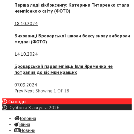
Перша леді кікбоксингу: Катерина Титаренко стала
чемпіонкою світу (ФОТО)
18.10.2024
Вихованці Броварської школи боксу знову вибороли
медалі (ФОТО)
14.10.2024
Броварський паралімпієць Ілля Яременко не
потрапив до вісімки кращих
07.09.2024
Prev
Next
Showing
1
Of
18
Сьогодні
Суббота 8 августа 2026
Головна
Війна
Новини