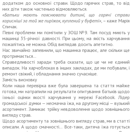
додатком до основної страви. Щодо гарячих страв, то від
них діти також частенько відмовляються.
«Батьки мають пояснювати дитині, що гарячі страви
корисніші за той же пиріжок, куплений у буфеті»
, – каже Марія
Спичак.
Певні проблеми ми помітили у ЗОШ №9. Там посуд миють у
машинці 35-річної давності. При цьому, на якість харчування
пожалітись не можна. Обід виглядав досить апетитно.
Нас звичайно запевнили, що машинка працює, але скільки ще
протримається…
Справедливості заради треба сказати, що це чи не єдиний
випадок. На харчо­блоках в інших закладах, де ми побували, і
ремонт свіжий, і обладнання знач­но сучасніше.
Замість висновку
Коли наша перевірка вже була завершена та стаття майже
готова, ми натрапили на результати опитування батьків щодо
їхньої оцінки якості харчування у мережі Facеbook. Лідер
громадської думки — несмачна їжа, на другому місці — вузький
асортимент. Замикає трійку невдоволення щодо зовнішнього
вигляду страв.
Щодо асортименту та зовнішнього вигляду страв, ми в статті
описали. А щодо смачності… Все-таки, дитяча їжа готується