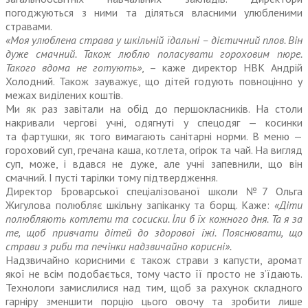
погоджуються з ними та діляться власними улюбленими
стравами.
«Моя улюблена страва у шкільній їдальні – дієтичний плов. Він
дуже смачний. Також люблю поласувати гороховим пюре.
Такого вдома не готують»
, – каже директор НВК Андрій
Холодний. Також зауважує, що дітей годують повноцінно у
межах виділених коштів.
Ми як раз завітали на обід до першокласників. На столи
накривали чергові учні, одягнуті у спецодяг — косинки
та фартушки, як того вимагають санітарні норми. В меню —
гороховий суп, гречана каша, котлета, огірок та чай. На вигляд
суп, може, і вдався не дуже, але учні запевнили, що він
смачний. І пусті тарілки тому підтвердження.
Директор Броварської спеціалізованої школи №7 Ольга
Жигулова полюбляє шкільну запіканку та борщ. Каже:
«Діти
полюбляють котлети та сосиски. Їли б їх кожного дня. Та я за
те, щоб привчати дітей до здорової їжі. Пояснювати, що
страви з риби та печінки надзвичайно корисні».
Надзвичайно корисними є також страви з капусти, аромат
якої не всім подобається, тому часто її просто не з’їдають.
Технологи замислилися над тим, щоб за рахунок складного
гарніру зменшити пор­цію цього овочу та зробити лише