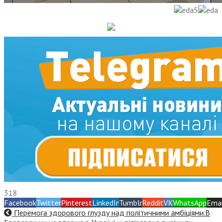
318
Facebook
Twitter
Pinterest
LinkedIn
Tumblr
Reddit
VK
WhatsApp
Emai
Перемога здорового глузду над політичними амбіціями.В