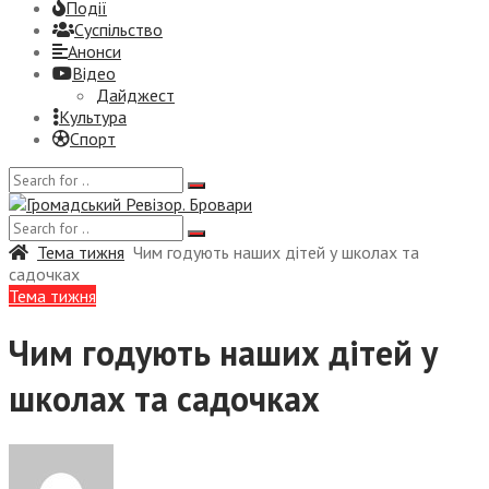
Події
Суспiльство
Анонси
Відео
Дайджест
Культура
Спорт
Тема тижня
Чим годують наших дітей у школах та
садочках
Тема тижня
Чим годують наших дітей у
школах та садочках