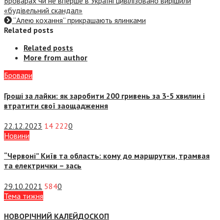
Броварах чи не вперше в Україні цивілізовано вирішили
«будівельний скандал»
“Алею кохання” прикрашають ялинками
Related posts
Related posts
More from author
Бровари
Гроші за лайки: як заробити 200 гривень за 3-5 хвилин і
втратити свої заощадження
22.12.2023
14 222
0
Новини
“Червоні” Київ та область: кому до маршрутки, трамвая
та електрички – зась
29.10.2021
584
0
Тема тижня
НОВОРІЧНИЙ КАЛЕЙДОСКОП