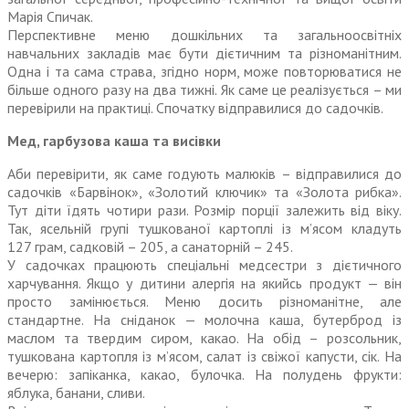
Марія Спичак.
Перспективне меню дошкільних та загально­освітніх
навчальних закладів має бути дієтичним та різноманітним.
Одна і та сама страва, згідно норм, може повторюватися не
більше одного разу на два тижні. Як саме це реалізується – ми
перевірили на практиці. Спочатку відправилися до садочків.
Мед, гарбузова каша та висівки
Аби перевірити, як саме годують малюків – відправилися до
садочків «Барвінок», «Золотий ключик» та «Золота рибка».
Тут діти їдять чотири рази. Розмір порції залежить від віку.
Так, ясельній групі тушкованої картоплі із м’ясом кладуть
127 грам, садковій – 205, а санаторній – 245.
У садочках працюють спеціальні медсестри з дієтичного
харчування. Якщо у дитини алергія на якийсь продукт — він
просто замінюється. Меню досить різноманітне, але
стандартне. На сніданок — молочна каша, бутерброд із
маслом та твердим сиром, какао. На обід – розсольник,
тушкована картопля із м’ясом, салат із свіжої капусти, сік. На
вечерю: запіканка, какао, булочка. На полудень фрукти:
яблука, банани, сливи.