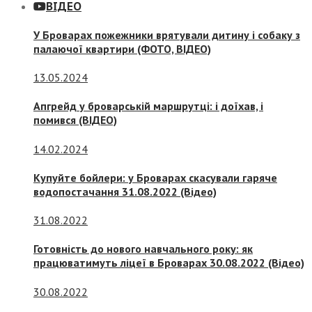
ВІДЕО
У Броварах пожежники врятували дитину і собаку з
палаючої квартири (ФОТО, ВІДЕО)
13.05.2024
Апгрейд у броварській маршрутці: і доїхав, і
помився (ВІДЕО)
14.02.2024
Купуйте бойлери: у Броварах скасували гаряче
водопостачання 31.08.2022 (Відео)
31.08.2022
Готовність до нового навчального року: як
працюватимуть ліцеї в Броварах 30.08.2022 (Відео)
30.08.2022