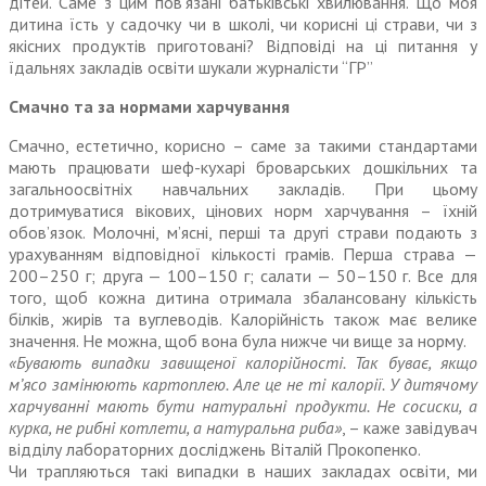
дітей. Саме з цим пов’язані батьківські хвилювання. Що моя
дитина їсть у садочку чи в школі, чи корисні ці страви, чи з
якісних продуктів приготовані? Відповіді на ці питання у
їдальнях закладів освіти шукали журналісти “ГР”
Смачно та за нормами харчування
Смачно, естетично, корисно – саме за такими стандартами
мають працювати шеф-кухарі броварських дошкільних та
загальноосвітніх навчальних закладів. При цьому
дотримуватися вікових, цінових норм харчування – їхній
обов’язок. Молочні, м’ясні, перші та другі страви подають з
урахуванням відповідної кількості грамів. Перша страва —
200–250 г; друга — 100–150 г; салати — 50–150 г. Все для
того, щоб кожна дитина отримала збалансовану кількість
білків, жирів та вугле­водів. Калорійність також має велике
значення. Не можна, щоб вона була нижче чи вище за норму.
«Бувають випадки завищеної калорійності. Так буває, якщо
м’ясо замінюють картоплею. Але це не ті калорії. У дитячому
харчуванні мають бути натуральні продукти. Не сосиски, а
курка, не рибні котлети, а натуральна риба»
, – каже завідувач
відділу лабораторних досліджень Віталій Прокопенко.
Чи трапляються такі випадки в наших закладах освіти, ми