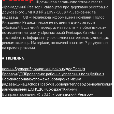
Щотижнева загальнополітична газета
«Громадський Ревізор», свідоцтво про державну реєстрацію
друкованого ЗМІ КВ № 21097-10897Р. Засновник та
видавець: ТОВ «Незалежна інформаційна компанія «Голос
Київщини» Редакція може не поділяти думку авторів
публікацій. Будь-який передрук матеріалів – з обов’язковим
посиланням на газету «Громадський Ревізор». За зміст та
достовірність інформації у рекламних матеріалах відповідає
рекламодавець. Матеріали, позначені значком Р друкуються
на правах реклами.
# TRENDING
новини
Бровари
Броварський район
відео
Поліція
Бровари
ДТП
Броварське районне управління поліції
війна з
Росією
Коронавірус
пожежа
Броварська міська
рада
вакцинація
спорт
Требухів
Броваритепловодоенергія
поліція
райуправління ДСНС
ДСНС
бюджет
Княжичі
Всі права захищені: © 2023,
«Громадський Ревізор»