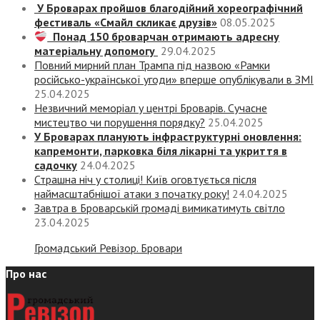
У Броварах пройшов благодійний хореографічний
фестиваль «Смайл скликає друзів»
08.05.2025
Понад 150 броварчан отримають адресну
матеріальну допомогу
29.04.2025
Повний мирний план Трампа під назвою «‎Рамки
російсько-української угоди» вперше опублікували в ЗМІ
25.04.2025
Незвичний меморіал у центрі Броварів. Сучасне
мистецтво чи порушення порядку?
25.04.2025
У Броварах планують інфраструктурні оновлення:
капремонти, парковка біля лікарні та укриття в
садочку
24.04.2025
Страшна ніч у столиці! Київ оговтується після
наймасштабнішої атаки з початку року!
24.04.2025
Завтра в Броварській громаді вимикатимуть світло
23.04.2025
Громадський Ревізор. Бровари
Про нас