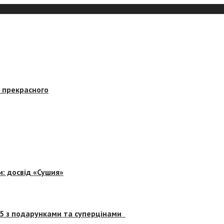
в прекрасного
и: досвід «Сушия»
 5 з подарунками та суперцінами