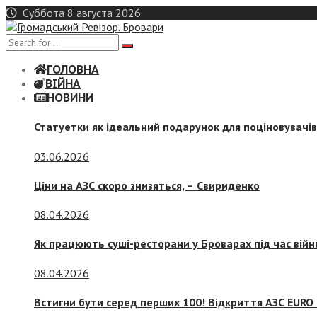
Skip
Суббота 8 августа 2026
to
content
ГОЛОВНА
ВІЙНА
НОВИНИ
Статуетки як ідеальний подарунок для поціновувачі
03.06.2026
Ціни на АЗС скоро знизяться, –
Свириденко
08.04.2026
Як працюють суші-ресторани у Броварах під час війн
08.04.2026
Встигни бути серед перших 100! Відкриття АЗС EURO