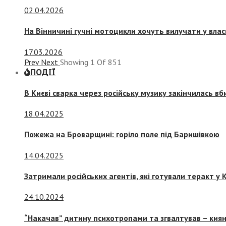
02.04.2026
На Вінничині гучні мотоцикли хочуть вилучати у вла
17.03.2026
Prev
Next
Showing
1
Of
851
ПОДІЇ
В Києві сварка через російську музику закінчилась в
18.04.2025
Пожежа на Броварщині: горіло поле під Баришівкою
14.04.2025
Затримали російських агентів, які готували теракт у К
24.10.2024
“Накачав” дитину психотропами та згвалтував – киян