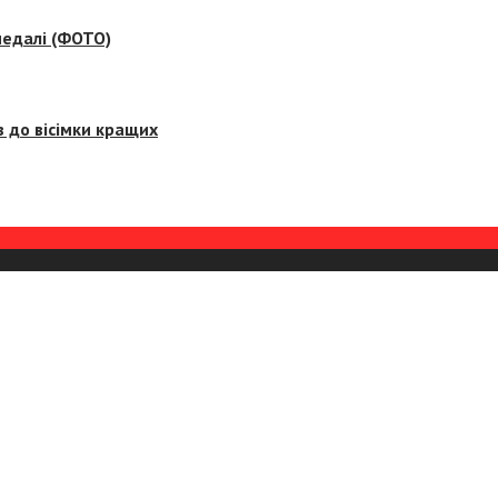
медалі (ФОТО)
 до вісімки кращих