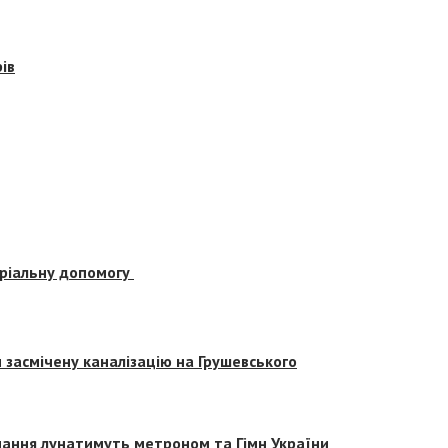
ів
еріальну допомогу
засмічену каналізацію на Грушевського
вчання лунатимуть метроном та Гімн України