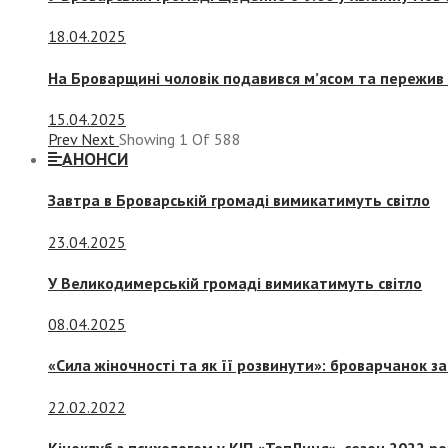
18.04.2025
На Броварщині чоловік подавився м’ясом та пережив 
15.04.2025
Prev
Next
Showing
1
Of
588
АНОНСИ
Завтра в Броварській громаді вимикатимуть світло
23.04.2025
У Великодимерській громаді вимикатимуть світло
08.04.2025
«Сила жіночності та як її розвинути»: броварчанок 
22.02.2022
Кіноклуб з психологом у КІП «ТепЛиця», сезон 2022 р