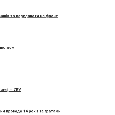
сників та передавати на фронт
бивством
иєві, — СБУ
ин проведе 14 років за ґратами