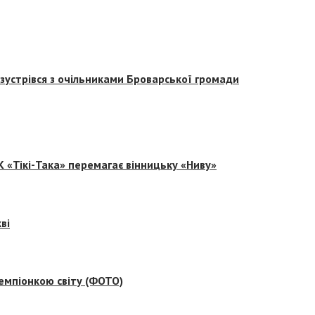
зустрівся з очільниками Броварської громади
 «Тікі-Така» перемагає вінницьку «Ниву»
ві
емпіонкою світу (ФОТО)