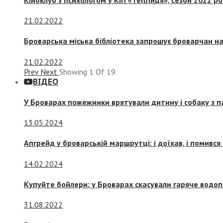
21.02.2022
Броварська міська бібліотека запрошує броварчан 
21.02.2022
Prev
Next
Showing
1
Of
19
ВІДЕО
У Броварах пожежники врятували дитину і собаку з 
13.05.2024
Апгрейд у броварській маршрутці: і доїхав, і помився
14.02.2024
Купуйте бойлери: у Броварах скасували гаряче водоп
31.08.2022