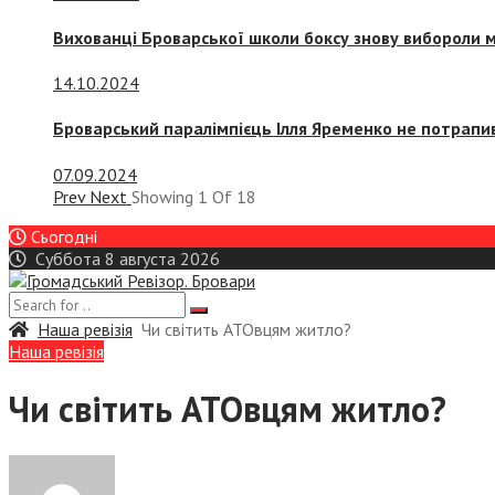
Вихованці Броварської школи боксу знову вибороли 
14.10.2024
Броварський паралімпієць Ілля Яременко не потрапив
07.09.2024
Prev
Next
Showing
1
Of
18
Сьогодні
Суббота 8 августа 2026
Наша ревізія
Чи світить АТОвцям житло?
Наша ревізія
Чи світить АТОвцям житло?