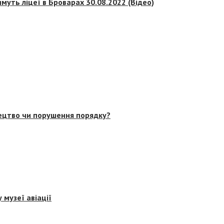
муть ліцеї в Броварах 30.08.2022 (Відео)
тецтво чи порушення порядку?
 музеї авіації