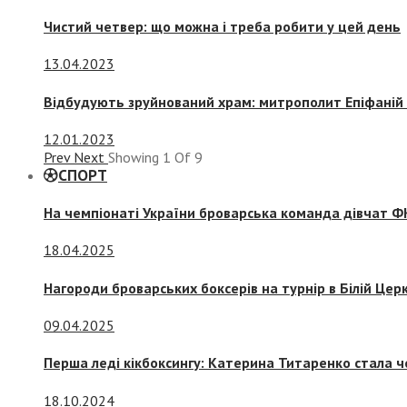
Чистий четвер: що можна і треба робити у цей день
13.04.2023
Відбудують зруйнований храм: митрополит Епіфаній 
12.01.2023
Prev
Next
Showing
1
Of
9
СПОРТ
На чемпіонаті України броварська команда дівчат ФК
18.04.2025
Нагороди броварських боксерів на турнір в Білій Церк
09.04.2025
Перша леді кікбоксингу: Катерина Титаренко стала ч
18.10.2024