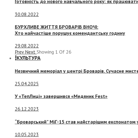
Готовність до нового навчального року: як працювати
30.08.2022
БУРХЛИВЕ ЖИТТЯ БРОВАРІВ ВНОЧІ:
Хто найчастіше порушує комендантську годину
29.08.2022
Prev
Next
Showing
1
Of
26
КУЛЬТУРА
Незвичний меморіал у центрі Броварів. Сучасне мис
25.04.2025
У «ТепЛиці» завершився «Медяник Fest»
26.12.2023
“Броварський” МіГ-15 став найстарішим експонатом у
10.05.2023