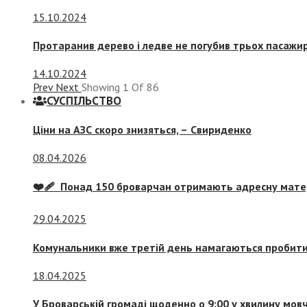
15.10.2024
Протаранив дерево і ледве не погубив трьох пасажир
14.10.2024
Prev
Next
Showing
1
Of
86
СУСПIЛЬСТВО
Ціни на АЗС скоро знизяться, –
Свириденко
08.04.2026
❤️‍🩹 Понад 150 броварчан отримають адресну мат
29.04.2025
Комунальники вже третій день намагаються пробити 
18.04.2025
У Броварській громаді щоденно о 9:00 у хвилину мо