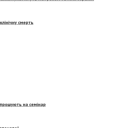
клінічну смерть
запрошують на семінар
озпочато!