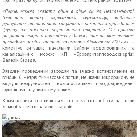
Цього разу на вулиці Героїв Небесної Сотні в районі ЗОШ №9.
«Порив, можна сказати, один в один, як на Незалежності.
Внаслідок впливу агресивного середовища, відбулося
руйнування частини каналізаційного колектора з просіданням
ґрунту та частини асфальтного покриття. Ми провели
розриття, накрили пошкоджену ділянку тимчасовим лотком,
проводимо заміну частини колектора діаметром 800 см»
, –
коментує ситуацію начальник району водопровідних та
каналізаційних мереж КП «Броваритепловодоенергія»
Валерій Середа.
Завдяки проведеним заходам та вчасно встановленим на
глибині 6 метрів тимчасових лотків, мешканці мікрорайону не
відчули незручностей. І водопостачання, і водовідведення
функціонують у звичному режимі.
Комунальники сподіваються, що ремонтні роботи на даній
ділянці закінчать за декілька днів.