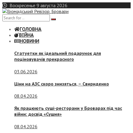
Skip
Воскресенье 9 августа 2026
to
content
ГОЛОВНА
ВІЙНА
НОВИНИ
Статуетки як ідеальний подарунок для
поціновувачів прекрасного
03.06.2026
Ціни на АЗС скоро знизяться, –
Свириденко
08.04.2026
Як працюють суші-ресторани у Броварах під час
війни: досвід «Сушия»
08.04.2026