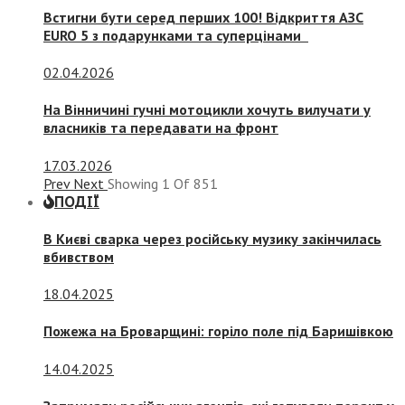
Встигни бути серед перших 100! Відкриття АЗС
EURO 5 з подарунками та суперцінами
02.04.2026
На Вінничині гучні мотоцикли хочуть вилучати у
власників та передавати на фронт
17.03.2026
Prev
Next
Showing
1
Of
851
ПОДІЇ
В Києві сварка через російську музику закінчилась
вбивством
18.04.2025
Пожежа на Броварщині: горіло поле під Баришівкою
14.04.2025