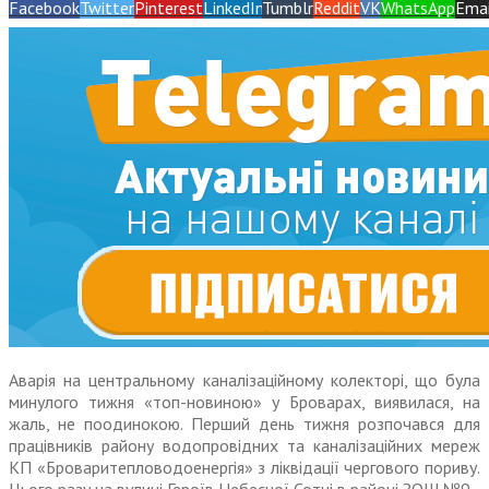
Facebook
Twitter
Pinterest
LinkedIn
Tumblr
Reddit
VK
WhatsApp
Emai
Аварія на центральному каналізаційному колекторі, що була
минулого тижня «топ-новиною» у Броварах, виявилася, на
жаль, не поодинокою. Перший день тижня розпочався для
працівників району водопровідних та каналізаційних мереж
КП «Броваритепловодоенергія» з ліквідації чергового пориву.