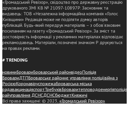
«Громадський Ревізор», свідоцтво про державну реєстрацію
друкованого ЗМІ КВ № 21097-10897Р. Засновник та
видавець: ТОВ «Незалежна інформаційна компанія «Голос
Київщини» Редакція може не поділяти думку авторів
публікацій. Будь-який передрук матеріалів – з обов’язковим
посиланням на газету «Громадський Ревізор». За зміст та
достовірність інформації у рекламних матеріалах відповідає
рекламодавець. Матеріали, позначені значком Р друкуються
на правах реклами.
# TRENDING
новини
Бровари
Броварський район
відео
Поліція
Бровари
ДТП
Броварське районне управління поліції
війна з
Росією
Коронавірус
пожежа
Броварська міська
рада
вакцинація
спорт
Требухів
Броваритепловодоенергія
поліція
райуправління ДСНС
ДСНС
бюджет
Княжичі
Всі права захищені: © 2023,
«Громадський Ревізор»