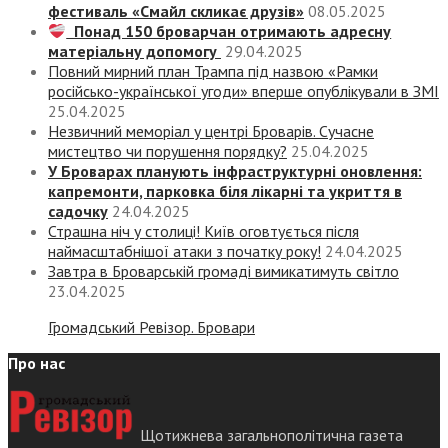
фестиваль «Смайл скликає друзів»
08.05.2025
Понад 150 броварчан отримають адресну
матеріальну допомогу
29.04.2025
Повний мирний план Трампа під назвою «‎Рамки
російсько-української угоди» вперше опублікували в ЗМІ
25.04.2025
Незвичний меморіал у центрі Броварів. Сучасне
мистецтво чи порушення порядку?
25.04.2025
У Броварах планують інфраструктурні оновлення:
капремонти, парковка біля лікарні та укриття в
садочку
24.04.2025
Страшна ніч у столиці! Київ оговтується після
наймасштабнішої атаки з початку року!
24.04.2025
Завтра в Броварській громаді вимикатимуть світло
23.04.2025
Громадський Ревізор. Бровари
Про нас
Щотижнева загальнополітична газета