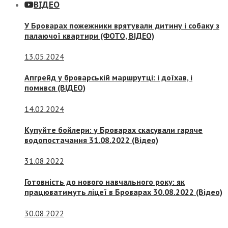
ВІДЕО
У Броварах пожежники врятували дитину і собаку з
палаючої квартири (ФОТО, ВІДЕО)
13.05.2024
Апгрейд у броварській маршрутці: і доїхав, і
помився (ВІДЕО)
14.02.2024
Купуйте бойлери: у Броварах скасували гаряче
водопостачання 31.08.2022 (Відео)
31.08.2022
Готовність до нового навчального року: як
працюватимуть ліцеї в Броварах 30.08.2022 (Відео)
30.08.2022