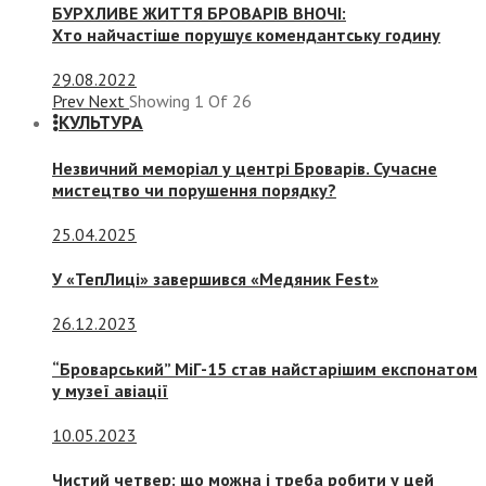
БУРХЛИВЕ ЖИТТЯ БРОВАРІВ ВНОЧІ:
Хто найчастіше порушує комендантську годину
29.08.2022
Prev
Next
Showing
1
Of
26
КУЛЬТУРА
Незвичний меморіал у центрі Броварів. Сучасне
мистецтво чи порушення порядку?
25.04.2025
У «ТепЛиці» завершився «Медяник Fest»
26.12.2023
“Броварський” МіГ-15 став найстарішим експонатом
у музеї авіації
10.05.2023
Чистий четвер: що можна і треба робити у цей