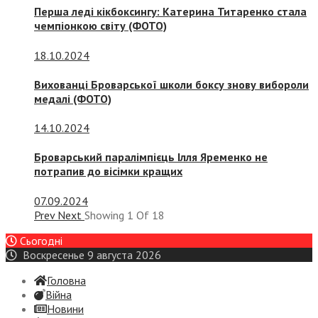
Перша леді кікбоксингу: Катерина Титаренко стала
чемпіонкою світу (ФОТО)
18.10.2024
Вихованці Броварської школи боксу знову вибороли
медалі (ФОТО)
14.10.2024
Броварський паралімпієць Ілля Яременко не
потрапив до вісімки кращих
07.09.2024
Prev
Next
Showing
1
Of
18
Сьогодні
Воскресенье 9 августа 2026
Головна
Війна
Новини