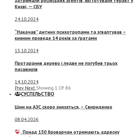
Затримали російських агентів, які готували теракт у
Києві, — СБУ
24.10.2024
“Накачав” дитину психотропами та згвалтував –
киянин проведе 14 років за ґратами
15.10.2024
Протаранив дерево і ледве не погубив трьох
пасажирів
14.10.2024
Prev
Next
Showing
1
Of
86
СУСПIЛЬСТВО
Ціни на АЗС скоро знизяться, –
Свириденко
08.04.2026
Понад 150 броварчан отримають адресну