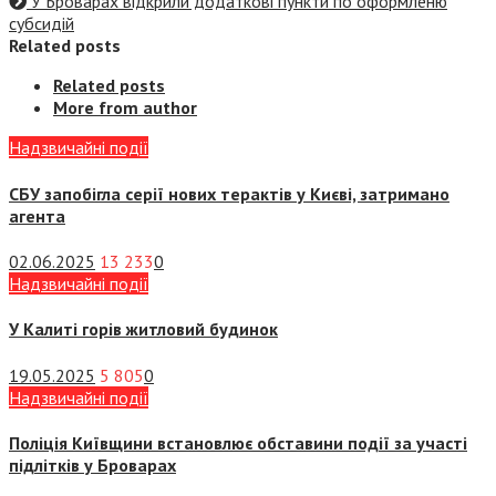
У Броварах відкрили додаткові пункти по оформленю
субсидій
Related posts
Related posts
More from author
Надзвичайні події
СБУ запобігла серії нових терактів у Києві, затримано
агента
02.06.2025
13 233
0
Надзвичайні події
У Калиті горів житловий будинок
19.05.2025
5 805
0
Надзвичайні події
Поліція Київщини встановлює обставини події за участі
підлітків у Броварах