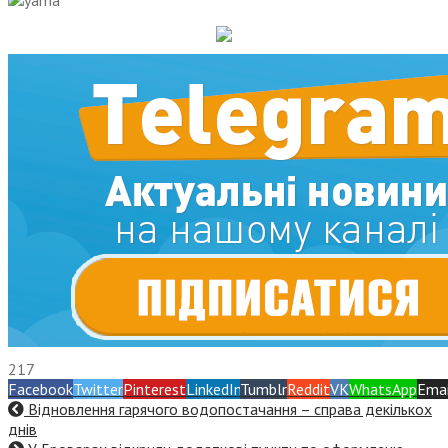
217
Facebook
Twitter
Pinterest
LinkedIn
Tumblr
Reddit
VK
WhatsApp
Emai
Відновлення гарячого водопостачання – справа декількох
днів