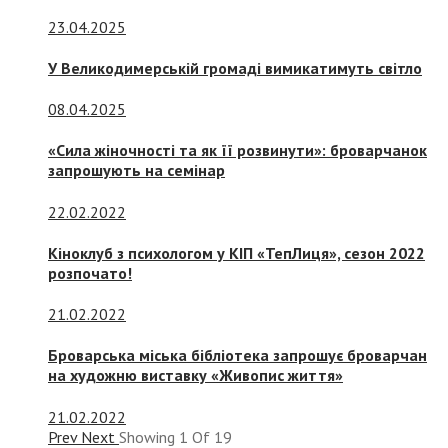
23.04.2025
У Великодимерській громаді вимикатимуть світло
08.04.2025
«Сила жіночності та як її розвинути»: броварчанок
запрошують на семінар
22.02.2022
Кіноклуб з психологом у КІП «ТепЛиця», сезон 2022
розпочато!
21.02.2022
Броварська міська бібліотека запрошує броварчан
на художню виставку «Живопис життя»
21.02.2022
Prev
Next
Showing
1
Of
19