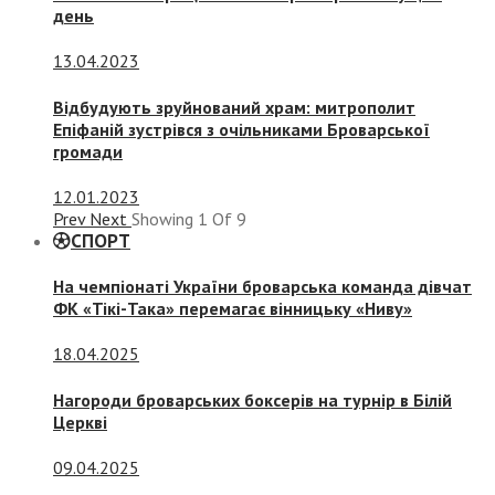
день
13.04.2023
Відбудують зруйнований храм: митрополит
Епіфаній зустрівся з очільниками Броварської
громади
12.01.2023
Prev
Next
Showing
1
Of
9
СПОРТ
На чемпіонаті України броварська команда дівчат
ФК «Тікі-Така» перемагає вінницьку «Ниву»
18.04.2025
Нагороди броварських боксерів на турнір в Білій
Церкві
09.04.2025