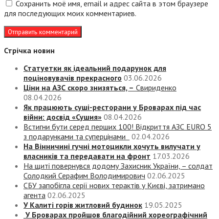
Сохранить моё имя, email и адрес сайта в этом браузере
для последующих моих комментариев.
Стрічка новин
Статуетки як ідеальний подарунок для
поціновувачів прекрасного
03.06.2026
Ціни на АЗС скоро знизяться, –
Свириденко
08.04.2026
Як працюють суші-ресторани у Броварах під час
війни: досвід «Сушия»
08.04.2026
Встигни бути серед перших 100! Відкриття АЗС EURO 5
з подарунками та суперцінами
02.04.2026
На Вінничині гучні мотоцикли хочуть вилучати у
власників та передавати на фронт
17.03.2026
На щиті повернувся додому Захисник України, – солдат
Солодкий Серафим Володимирович
02.06.2025
СБУ запобігла серії нових терактів у Києві, затримано
агента
02.06.2025
У Калиті горів житловий будинок
19.05.2025
У Броварах пройшов благодійний хореографічний