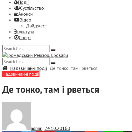
Події
Суспiльство
Анонси
Відео
Дайджест
Культура
Спорт
Надзвичайні події
Де тонко, там і рветься
Надзвичайні події
Де тонко, там і рветься
admin
24.10.2016
0
—