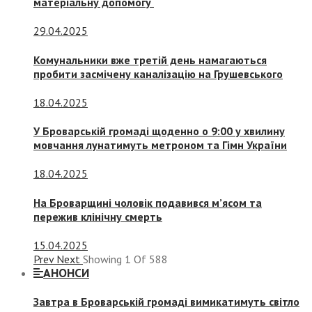
матеріальну допомогу
29.04.2025
Комунальники вже третій день намагаються
пробити засмічену каналізацію на Грушевського
18.04.2025
У Броварській громаді щоденно о 9:00 у хвилину
мовчання лунатимуть метроном та Гімн України
18.04.2025
На Броварщині чоловік подавився м’ясом та
пережив клінічну смерть
15.04.2025
Prev
Next
Showing
1
Of
588
АНОНСИ
Завтра в Броварській громаді вимикатимуть світло