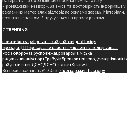
матеріалів – з обов’язковим посиланням на газету
«Громадський Ревізор». За зміст та достовірність інформації у
рекламних матеріалах відповідає рекламодавець. Матеріали,
позначені значком Р друкуються на правах реклами.
# TRENDING
новини
Бровари
Броварський район
відео
Поліція
Бровари
ДТП
Броварське районне управління поліції
війна з
Росією
Коронавірус
пожежа
Броварська міська
рада
вакцинація
спорт
Требухів
Броваритепловодоенергія
поліція
райуправління ДСНС
ДСНС
бюджет
Княжичі
Всі права захищені: © 2023,
«Громадський Ревізор»