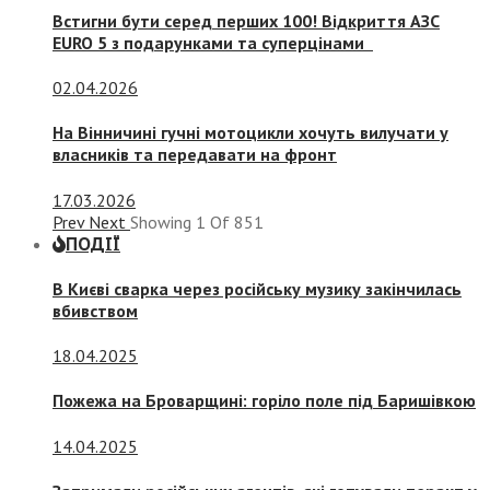
Встигни бути серед перших 100! Відкриття АЗС
EURO 5 з подарунками та суперцінами
02.04.2026
На Вінничині гучні мотоцикли хочуть вилучати у
власників та передавати на фронт
17.03.2026
Prev
Next
Showing
1
Of
851
ПОДІЇ
В Києві сварка через російську музику закінчилась
вбивством
18.04.2025
Пожежа на Броварщині: горіло поле під Баришівкою
14.04.2025