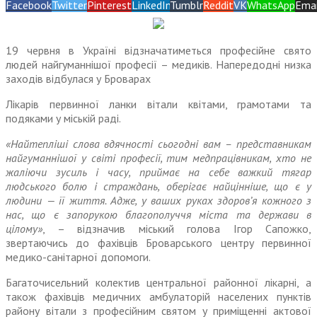
Facebook
Twitter
Pinterest
LinkedIn
Tumblr
Reddit
VK
WhatsApp
Emai
19 червня в Україні відзначатиметься професійне свято
людей найгуманнішої професії – медиків. Напередодні низка
заходів відбулася у Броварах
Лікарів первинної ланки вітали квітами, грамотами та
подяками у міській раді.
«Найтепліші слова вдячності сьогодні вам – представникам
найгуманнішої у світі професії, тим медпрацівникам, хто не
жаліючи зусиль і часу, приймає на себе важкий тягар
людського болю і страждань, оберігає найцінніше, що є у
людини — її життя. Адже, у ваших руках здоров’я кожного з
нас, що є запорукою благополуччя міста та держави в
цілому»
, – відзначив міський голова Ігор Сапожко,
звертаючись до фахівців Броварського центру первинної
медико-санітарної допомоги.
Багаточисельний колектив центральної районної лікарні, а
також фахівців медичних амбулаторій населених пунктів
району вітали з професійним святом у приміщенні актової