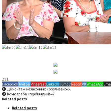
211
Facebook
Twitter
Pinterest
LinkedIn
Tumblr
Reddit
VK
WhatsApp
Emai
Демонтаж незаконних «розливайок»
Кому треба «гербіцидиків»?
Related posts
Related posts