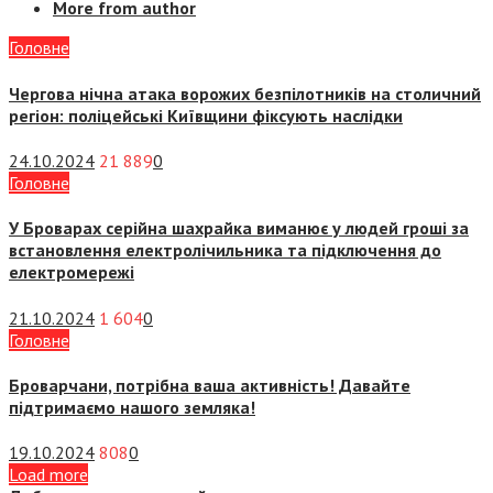
More from author
Головне
Чергова нічна атака ворожих безпілотників на столичний
регіон: поліцейські Київщини фіксують наслідки
24.10.2024
21 889
0
Головне
У Броварах серійна шахрайка виманює у людей гроші за
встановлення електролічильника та підключення до
електромережі
21.10.2024
1 604
0
Головне
Броварчани, потрібна ваша активність! Давайте
підтримаємо нашого земляка!
19.10.2024
808
0
Load more