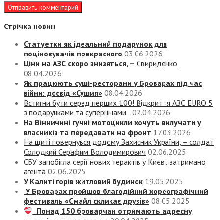
Стрічка новин
Статуетки як ідеальний подарунок для
поціновувачів прекрасного
03.06.2026
Ціни на АЗС скоро знизяться, –
Свириденко
08.04.2026
Як працюють суші-ресторани у Броварах під час
війни: досвід «Сушия»
08.04.2026
Встигни бути серед перших 100! Відкриття АЗС EURO 5
з подарунками та суперцінами
02.04.2026
На Вінничині гучні мотоцикли хочуть вилучати у
власників та передавати на фронт
17.03.2026
На щиті повернувся додому Захисник України, – солдат
Солодкий Серафим Володимирович
02.06.2025
СБУ запобігла серії нових терактів у Києві, затримано
агента
02.06.2025
У Калиті горів житловий будинок
19.05.2025
У Броварах пройшов благодійний хореографічний
фестиваль «Смайл скликає друзів»
08.05.2025
Понад 150 броварчан отримають адресну