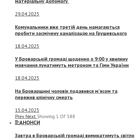
матеріальну допомогу
29.04.2025
Комунальники вже третій день намагаються
пробити засмічену каналізацію на Грушевського
18.04.2025
У Броварській громаді щоденно о 9:00 у хвилину
мовчання лунатимуть метроном та Гімн України
18.04.2025
На Броварщині чоловік подавився м’ясом та
пережив клінічну смерть
15.04.2025
Prev
Next
Showing
1
Of
588
АНОНСИ
Завтра в Броварській громаді вимикатимуть світло