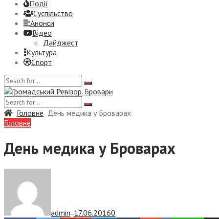
Події
Суспiльство
Анонси
Відео
Дайджест
Культура
Спорт
Головне
День медика у Броварах
Головне
День медика у Броварах
admin
17.06.2016
0
—