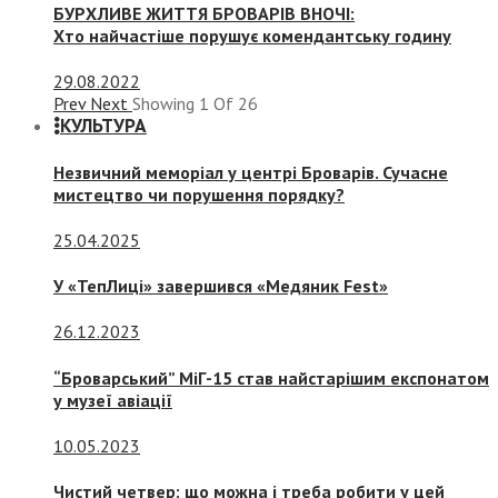
БУРХЛИВЕ ЖИТТЯ БРОВАРІВ ВНОЧІ:
Хто найчастіше порушує комендантську годину
29.08.2022
Prev
Next
Showing
1
Of
26
КУЛЬТУРА
Незвичний меморіал у центрі Броварів. Сучасне
мистецтво чи порушення порядку?
25.04.2025
У «ТепЛиці» завершився «Медяник Fest»
26.12.2023
“Броварський” МіГ-15 став найстарішим експонатом
у музеї авіації
10.05.2023
Чистий четвер: що можна і треба робити у цей