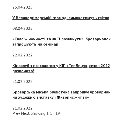
23.04.2025
У Великодимерській громаді вимикатимуть світло
08.04.2025
«Сила жіночності та як її розвинути»: броварчанок
запрошують на семінар
22.02.2022
Кіноклуб з психологом у КІП «ТепЛиця», сезон 2022
розпочато!
21.02.2022
Броварська міська бібліотека запрошує броварчан
на художню виставку «Живопис життя»
21.02.2022
Prev
Next
Showing
1
Of
19