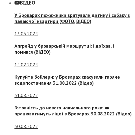
ВІДЕО
У Броварах пожежники врятували дитину і собаку з
палаючої квартири (ФОТО, ВІДЕО)
13.05.2024
Апгрейд у броварській маршрутці: і доїхав, і
помився (ВІДЕО)
14.02.2024
Купуйте бойлери: у Броварах скасували гаряче
водопостачання 31.08.2022 (Відео)
31.08.2022
Готовність до нового навчального року: як
працюватимуть ліцеї в Броварах 30.08.2022 (Відео)
30.08.2022