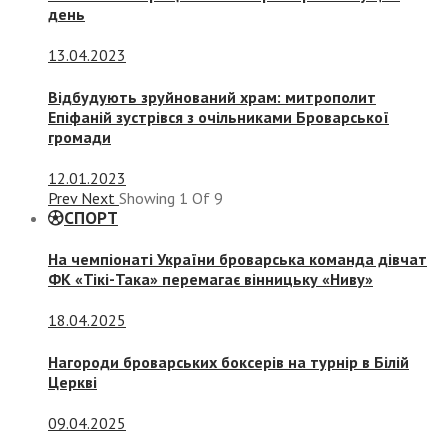
день
13.04.2023
Відбудують зруйнований храм: митрополит
Епіфаній зустрівся з очільниками Броварської
громади
12.01.2023
Prev
Next
Showing
1
Of
9
СПОРТ
На чемпіонаті України броварська команда дівчат
ФК «Тікі-Така» перемагає вінницьку «Ниву»
18.04.2025
Нагороди броварських боксерів на турнір в Білій
Церкві
09.04.2025