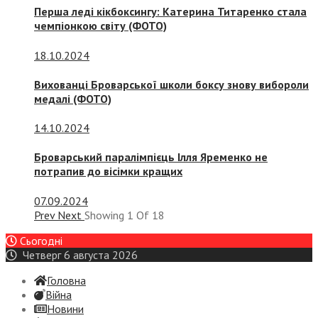
Перша леді кікбоксингу: Катерина Титаренко стала
чемпіонкою світу (ФОТО)
18.10.2024
Вихованці Броварської школи боксу знову вибороли
медалі (ФОТО)
14.10.2024
Броварський паралімпієць Ілля Яременко не
потрапив до вісімки кращих
07.09.2024
Prev
Next
Showing
1
Of
18
Сьогодні
Четверг 6 августа 2026
Головна
Війна
Новини