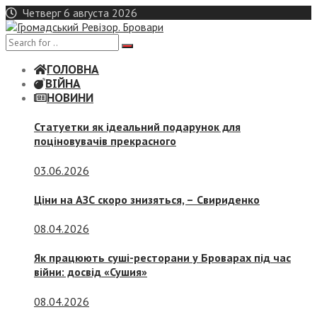
Skip
Четверг 6 августа 2026
to
content
ГОЛОВНА
ВІЙНА
НОВИНИ
Статуетки як ідеальний подарунок для
поціновувачів прекрасного
03.06.2026
Ціни на АЗС скоро знизяться, –
Свириденко
08.04.2026
Як працюють суші-ресторани у Броварах під час
війни: досвід «Сушия»
08.04.2026