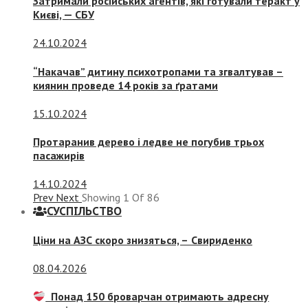
Затримали російських агентів, які готували теракт у
Києві, — СБУ
24.10.2024
“Накачав” дитину психотропами та згвалтував –
киянин проведе 14 років за ґратами
15.10.2024
Протаранив дерево і ледве не погубив трьох
пасажирів
14.10.2024
Prev
Next
Showing
1
Of
86
СУСПIЛЬСТВО
Ціни на АЗС скоро знизяться, –
Свириденко
08.04.2026
Понад 150 броварчан отримають адресну