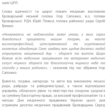
зали ЦРЛ.
Слова вдячності та щирої поваги медикам висловили
Броварський міський голова Ігор Сапожко, в.о. голови
Броварської РДА Юрій Плакся, голова районної ради Сергій
Гришко.
«Незважаючи на надзвичайно важкі умови, у яких зараз
доводиться працювати нашим лікарям, ви маєте
високопрофесійний, цілеспрямований та згуртований
колектив однодумців. Саме завдяки вам щодня десятки людей
отримують неоціненний дар – здоров’я та життя. Щиро
бажаю всім медичним працівникам та ветеранам медичної
галузі міцного здоров’я та благополуччя, мирного неба та
злагоди у ваших родинах»
, – зазначив під час зібрання Ігор
Сапожко.
Грамоти, подяки, нагороди та квіти від виконкому міської
ради, райради та райадміністрації, а також відповідних
управлінь обласного рівня та міністерства охорони здоров’я
за сумлінну багаторічну працю, за високий професіоналізм та з
нагоди Дня медичного працівника України цього дня
отримали десятки медичних працівників Броварщини. Серед