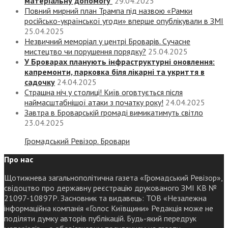
матеріальну допомогу
29.04.2025
Повний мирний план Трампа під назвою «‎Рамки
російсько-української угоди» вперше опублікували в ЗМІ
25.04.2025
Незвичний меморіал у центрі Броварів. Сучасне
мистецтво чи порушення порядку?
25.04.2025
У Броварах планують інфраструктурні оновлення:
капремонти, парковка біля лікарні та укриття в
садочку
24.04.2025
Страшна ніч у столиці! Київ оговтується після
наймасштабнішої атаки з початку року!
24.04.2025
Завтра в Броварській громаді вимикатимуть світло
23.04.2025
Громадський Ревізор. Бровари
Про нас
Щотижнева загальнополітична газета «Громадський Ревізор»,
свідоцтво про державну реєстрацію друкованого ЗМІ КВ №
21097-10897Р. Засновник та видавець: ТОВ «Незалежна
інформаційна компанія «Голос Київщини» Редакція може не
поділяти думку авторів публікацій. Будь-який передрук