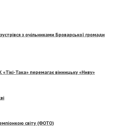
зустрівся з очільниками Броварської громади
 «Тікі-Така» перемагає вінницьку «Ниву»
ві
емпіонкою світу (ФОТО)