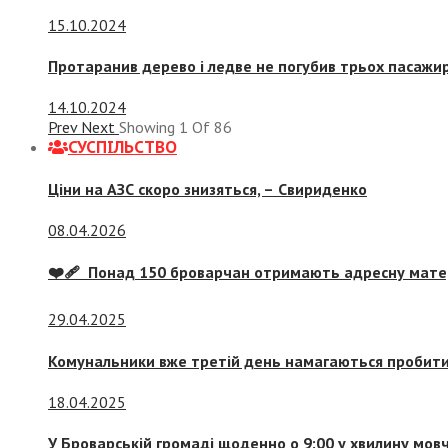
15.10.2024
Протаранив дерево і ледве не погубив трьох пасажир
14.10.2024
Prev
Next
Showing
1
Of
86
СУСПIЛЬСТВО
Ціни на АЗС скоро знизяться, –
Свириденко
08.04.2026
❤️‍🩹 Понад 150 броварчан отримають адресну мат
29.04.2025
Комунальники вже третій день намагаються пробити 
18.04.2025
У Броварській громаді щоденно о 9:00 у хвилину мо