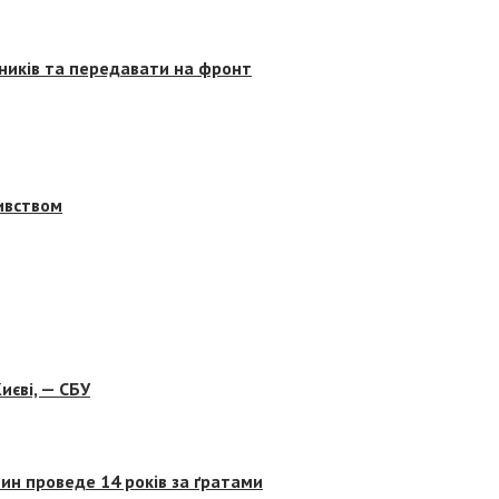
сників та передавати на фронт
бивством
иєві, — СБУ
ин проведе 14 років за ґратами