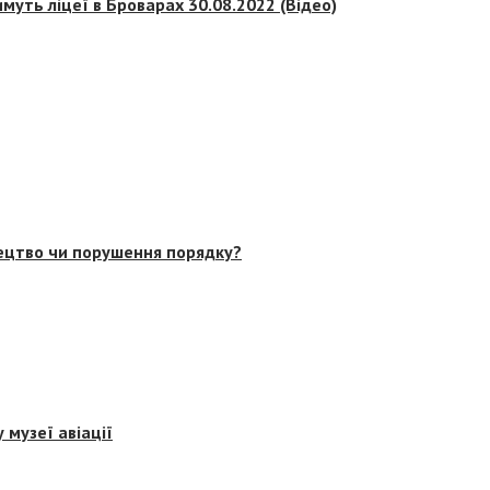
муть ліцеї в Броварах 30.08.2022 (Відео)
тецтво чи порушення порядку?
 музеї авіації