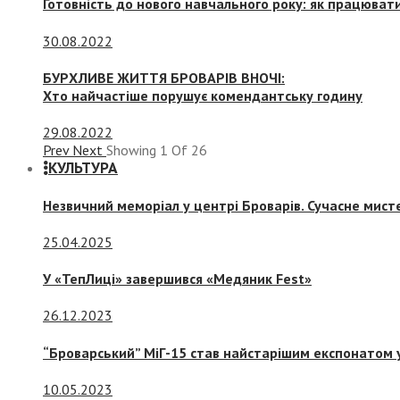
Готовність до нового навчального року: як працювати
30.08.2022
БУРХЛИВЕ ЖИТТЯ БРОВАРІВ ВНОЧІ:
Хто найчастіше порушує комендантську годину
29.08.2022
Prev
Next
Showing
1
Of
26
КУЛЬТУРА
Незвичний меморіал у центрі Броварів. Сучасне мис
25.04.2025
У «ТепЛиці» завершився «Медяник Fest»
26.12.2023
“Броварський” МіГ-15 став найстарішим експонатом у
10.05.2023