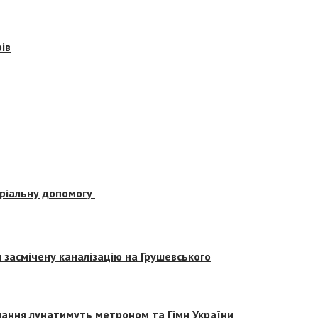
ів
еріальну допомогу
засмічену каналізацію на Грушевського
вчання лунатимуть метроном та Гімн України