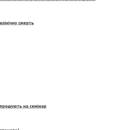
клінічну смерть
запрошують на семінар
озпочато!