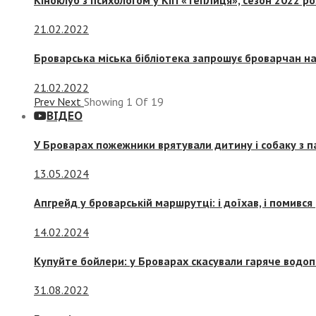
21.02.2022
Броварська міська бібліотека запрошує броварчан 
21.02.2022
Prev
Next
Showing
1
Of
19
ВІДЕО
У Броварах пожежники врятували дитину і собаку з 
13.05.2024
Апгрейд у броварській маршрутці: і доїхав, і помився
14.02.2024
Купуйте бойлери: у Броварах скасували гаряче водоп
31.08.2022