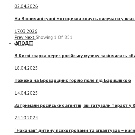
02.04.2026
На Вінничині гучні мотоцикли хочуть вилучати у вла
17.03.2026
Prev
Next
Showing
1
Of
851
ПОДІЇ
В Києві сварка через російську музику закінчилась в
18.04.2025
Пожежа на Броварщині: горіло поле під Баришівкою
14.04.2025
Затримали російських агентів, які готували теракт у К
24.10.2024
“Накачав” дитину психотропами та згвалтував – киян