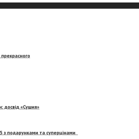
в прекрасного
и: досвід «Сушия»
 5 з подарунками та суперцінами