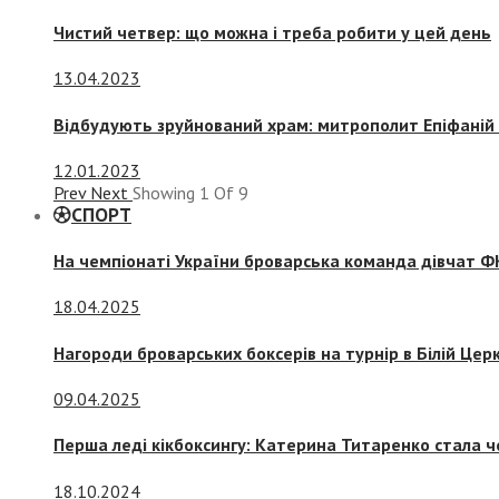
Чистий четвер: що можна і треба робити у цей день
13.04.2023
Відбудують зруйнований храм: митрополит Епіфаній 
12.01.2023
Prev
Next
Showing
1
Of
9
СПОРТ
На чемпіонаті України броварська команда дівчат ФК
18.04.2025
Нагороди броварських боксерів на турнір в Білій Церк
09.04.2025
Перша леді кікбоксингу: Катерина Титаренко стала ч
18.10.2024