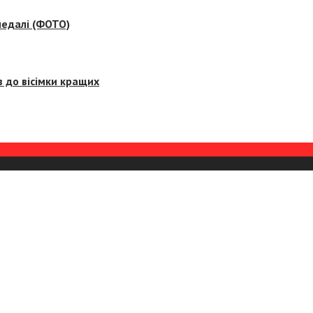
медалі (ФОТО)
 до вісімки кращих