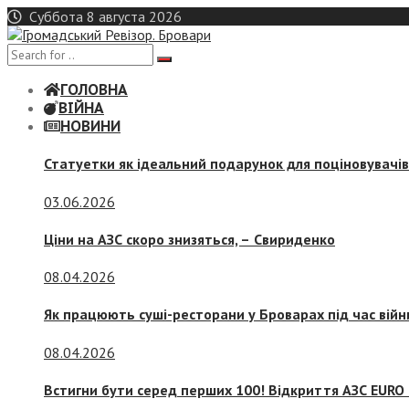
Skip
Суббота 8 августа 2026
to
content
ГОЛОВНА
ВІЙНА
НОВИНИ
Статуетки як ідеальний подарунок для поціновувачі
03.06.2026
Ціни на АЗС скоро знизяться, –
Свириденко
08.04.2026
Як працюють суші-ресторани у Броварах під час війн
08.04.2026
Встигни бути серед перших 100! Відкриття АЗС EURO