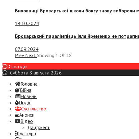
Вихованці Броварської школи боксу знову вибороли 
14.10.2024
Броварський паралімпієць Ілля Яременко не потрапив
07.09.2024
Prev
Next
Showing
1
Of
18
Сьогодні
Суббота 8 августа 2026
Головна
Війна
Новини
Події
Суспiльство
Анонси
Відео
Дайджест
Культура