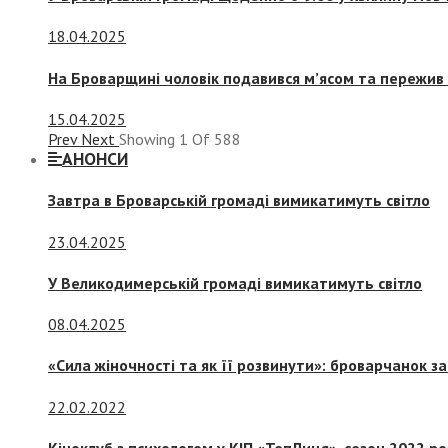
18.04.2025
На Броварщині чоловік подавився м’ясом та пережив 
15.04.2025
Prev
Next
Showing
1
Of
588
АНОНСИ
Завтра в Броварській громаді вимикатимуть світло
23.04.2025
У Великодимерській громаді вимикатимуть світло
08.04.2025
«Сила жіночності та як її розвинути»: броварчанок 
22.02.2022
Кіноклуб з психологом у КІП «ТепЛиця», сезон 2022 р