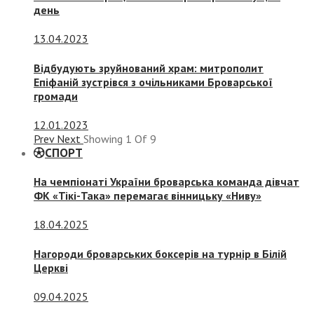
день
13.04.2023
Відбудують зруйнований храм: митрополит
Епіфаній зустрівся з очільниками Броварської
громади
12.01.2023
Prev
Next
Showing
1
Of
9
СПОРТ
На чемпіонаті України броварська команда дівчат
ФК «Тікі-Така» перемагає вінницьку «Ниву»
18.04.2025
Нагороди броварських боксерів на турнір в Білій
Церкві
09.04.2025