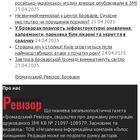
російсько-української угоди» вперше опублікували в ЗМІ
25.04.2025
Незвичний меморіал у центрі Броварів. Сучасне
мистецтво чи порушення порядку?
25.04.2025
У Броварах планують інфраструктурні оновлення:
капремонти, парковка біля лікарні та укриття в
садочку
24.04.2025
Страшна ніч у столиці! Київ оговтується після
наймасштабнішої атаки з початку року!
24.04.2025
Завтра в Броварській громаді вимикатимуть світло
23.04.2025
Громадський Ревізор. Бровари
Про нас
Щотижнева загальнополітична газета
«Громадський Ревізор», свідоцтво про державну реєстрацію
друкованого ЗМІ КВ № 21097-10897Р. Засновник та
видавець: ТОВ «Незалежна інформаційна компанія «Голос
Київщини» Редакція може не поділяти думку авторів