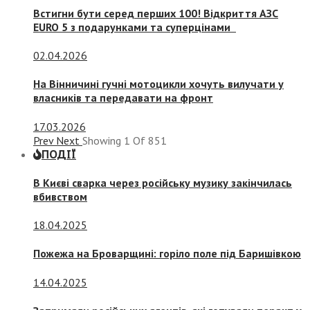
Встигни бути серед перших 100! Відкриття АЗС
EURO 5 з подарунками та суперцінами
02.04.2026
На Вінничині гучні мотоцикли хочуть вилучати у
власників та передавати на фронт
17.03.2026
Prev
Next
Showing
1
Of
851
ПОДІЇ
В Києві сварка через російську музику закінчилась
вбивством
18.04.2025
Пожежа на Броварщині: горіло поле під Баришівкою
14.04.2025