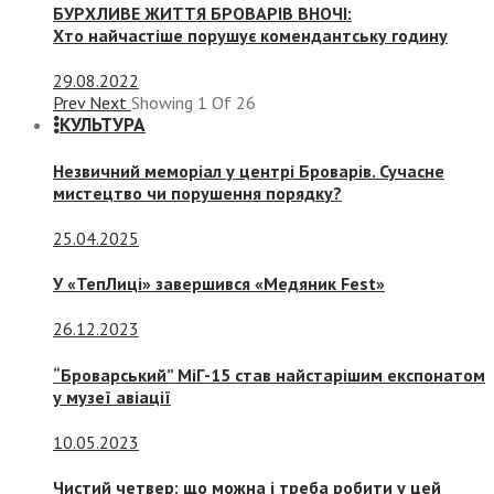
БУРХЛИВЕ ЖИТТЯ БРОВАРІВ ВНОЧІ:
Хто найчастіше порушує комендантську годину
29.08.2022
Prev
Next
Showing
1
Of
26
КУЛЬТУРА
Незвичний меморіал у центрі Броварів. Сучасне
мистецтво чи порушення порядку?
25.04.2025
У «ТепЛиці» завершився «Медяник Fest»
26.12.2023
“Броварський” МіГ-15 став найстарішим експонатом
у музеї авіації
10.05.2023
Чистий четвер: що можна і треба робити у цей