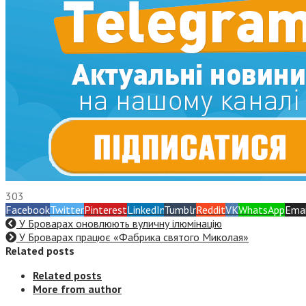
303
Facebook
Twitter
Pinterest
LinkedIn
Tumblr
Reddit
VK
WhatsApp
Emai
У Броварах оновлюють вуличну ілюмінацію
У Броварах працює «Фабрика святого Миколая»
Related posts
Related posts
More from author