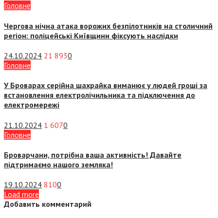
Головне
Чергова нічна атака ворожих безпілотників на столичний
регіон: поліцейські Київщини фіксують наслідки
24.10.2024
21 893
0
Головне
У Броварах серійна шахрайка виманює у людей гроші за
встановлення електролічильника та підключення до
електромережі
21.10.2024
1 607
0
Головне
Броварчани, потрібна ваша активність! Давайте
підтримаємо нашого земляка!
19.10.2024
810
0
Load more
Добавить комментарий