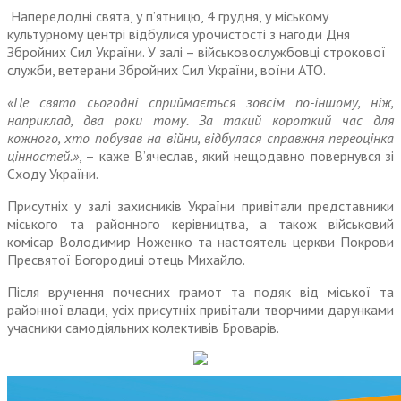
Напередодні свята, у п’ятницю, 4 грудня, у міському
культурному центрі відбулися урочистості з нагоди Дня
Збройних Сил України. У залі – військовослужбовці строкової
служби, ветерани Збройних Сил України, воїни АТО.
«Це свято сьогодні сприймається зовсім по-іншому, ніж,
наприклад, два роки тому. За такий короткий час для
кожного, хто побував на війни, відбулася справжня переоцінка
цінностей.»
, – каже В’ячеслав, який нещодавно повернувся зі
Сходу України.
Присутніх у залі захисників України привітали представники
міського та районного керівництва, а також військовий
комісар Володимир Ноженко та настоятель церкви Покрови
Пресвятої Богородиці отець Михайло.
Після вручення почесних грамот та подяк від міської та
районної влади, усіх присутніх привітали творчими дарунками
учасники самодіяльних колективів Броварів.