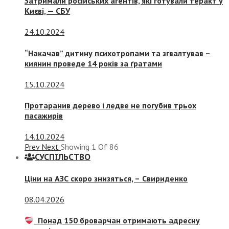
Затримали російських агентів, які готували теракт у
Києві, — СБУ
24.10.2024
“Накачав” дитину психотропами та згвалтував –
киянин проведе 14 років за ґратами
15.10.2024
Протаранив дерево і ледве не погубив трьох
пасажирів
14.10.2024
Prev
Next
Showing
1
Of
86
СУСПIЛЬСТВО
Ціни на АЗС скоро знизяться, –
Свириденко
08.04.2026
Понад 150 броварчан отримають адресну