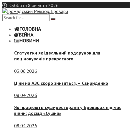
Skip
Суббота 8 августа 2026
to
content
ГОЛОВНА
ВІЙНА
НОВИНИ
Статуетки як ідеальний подарунок для
поціновувачів прекрасного
03.06.2026
Ціни на АЗС скоро знизяться, –
Свириденко
08.04.2026
Як працюють суші-ресторани у Броварах під час
війни: досвід «Сушия»
08.04.2026