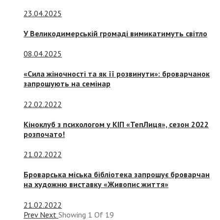
23.04.2025
У Великодимерській громаді вимикатимуть світло
08.04.2025
«Сила жіночності та як її розвинути»: броварчанок
запрошують на семінар
22.02.2022
Кіноклуб з психологом у КІП «ТепЛиця», сезон 2022
розпочато!
21.02.2022
Броварська міська бібліотека запрошує броварчан
на художню виставку «Живопис життя»
21.02.2022
Prev
Next
Showing
1
Of
19