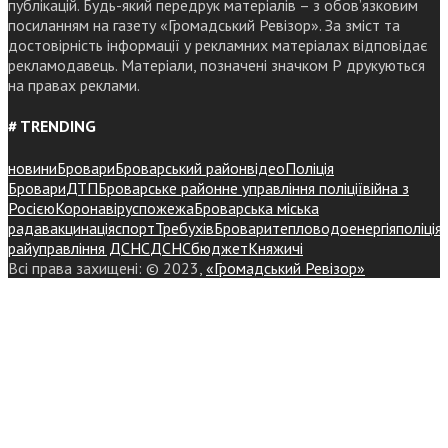
публікацій. Будь-який передрук матеріалів – з обов’язковим
посиланням на газету «Громадський Ревізор». За зміст та
достовірність інформації у рекламних матеріалах відповідає
рекламодавець. Матеріали, позначені значком Р друкуються
на правах реклами.
# TRENDING
новини
Бровари
Броварський район
відео
Поліція
Бровари
ДТП
Броварське районне управління поліції
війна з
Росією
Коронавірус
пожежа
Броварська міська
рада
вакцинація
спорт
Требухів
Броваритепловодоенергія
поліція
райуправління ДСНС
ДСНС
бюджет
Княжичі
Всі права захищені: © 2023,
«Громадський Ревізор»