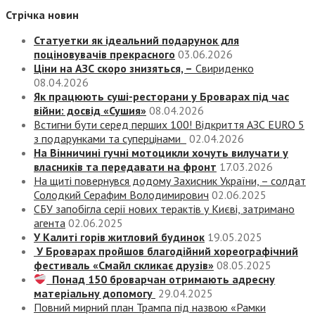
Стрічка новин
Статуетки як ідеальний подарунок для
поціновувачів прекрасного
03.06.2026
Ціни на АЗС скоро знизяться, –
Свириденко
08.04.2026
Як працюють суші-ресторани у Броварах під час
війни: досвід «Сушия»
08.04.2026
Встигни бути серед перших 100! Відкриття АЗС EURO 5
з подарунками та суперцінами
02.04.2026
На Вінничині гучні мотоцикли хочуть вилучати у
власників та передавати на фронт
17.03.2026
На щиті повернувся додому Захисник України, – солдат
Солодкий Серафим Володимирович
02.06.2025
СБУ запобігла серії нових терактів у Києві, затримано
агента
02.06.2025
У Калиті горів житловий будинок
19.05.2025
У Броварах пройшов благодійний хореографічний
фестиваль «Смайл скликає друзів»
08.05.2025
Понад 150 броварчан отримають адресну
матеріальну допомогу
29.04.2025
Повний мирний план Трампа під назвою «‎Рамки