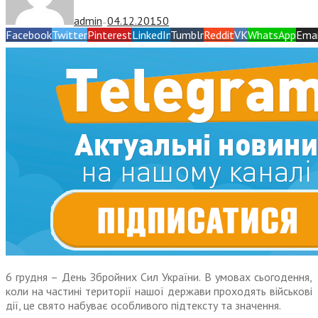
admin
04.12.2015
0
—
Facebook
Twitter
Pinterest
LinkedIn
Tumblr
Reddit
VK
WhatsApp
Emai
6 грудня – День Збройних Сил України. В умовах сьогодення,
коли на частині території нашої держави проходять військові
дії, це свято набуває особливого підтексту та значення.