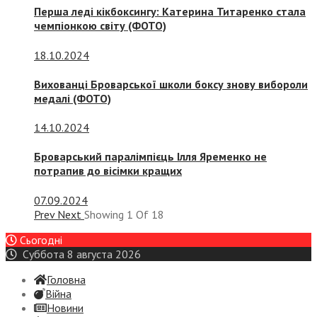
Перша леді кікбоксингу: Катерина Титаренко стала
чемпіонкою світу (ФОТО)
18.10.2024
Вихованці Броварської школи боксу знову вибороли
медалі (ФОТО)
14.10.2024
Броварський паралімпієць Ілля Яременко не
потрапив до вісімки кращих
07.09.2024
Prev
Next
Showing
1
Of
18
Сьогодні
Суббота 8 августа 2026
Головна
Війна
Новини