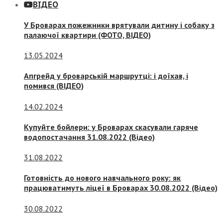
ВІДЕО
У Броварах пожежники врятували дитину і собаку з
палаючої квартири (ФОТО, ВІДЕО)
13.05.2024
Апгрейд у броварській маршрутці: і доїхав, і
помився (ВІДЕО)
14.02.2024
Купуйте бойлери: у Броварах скасували гаряче
водопостачання 31.08.2022 (Відео)
31.08.2022
Готовність до нового навчального року: як
працюватимуть ліцеї в Броварах 30.08.2022 (Відео)
30.08.2022