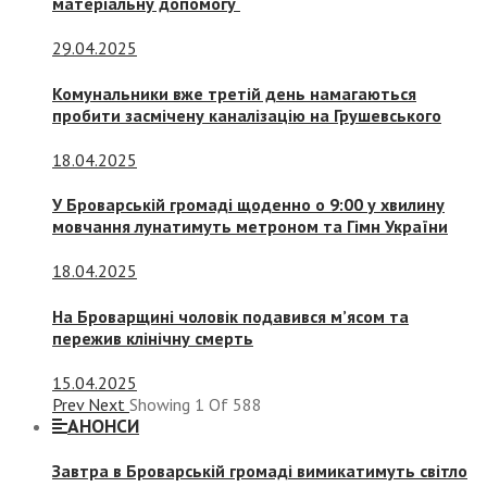
матеріальну допомогу
29.04.2025
Комунальники вже третій день намагаються
пробити засмічену каналізацію на Грушевського
18.04.2025
У Броварській громаді щоденно о 9:00 у хвилину
мовчання лунатимуть метроном та Гімн України
18.04.2025
На Броварщині чоловік подавився м’ясом та
пережив клінічну смерть
15.04.2025
Prev
Next
Showing
1
Of
588
АНОНСИ
Завтра в Броварській громаді вимикатимуть світло