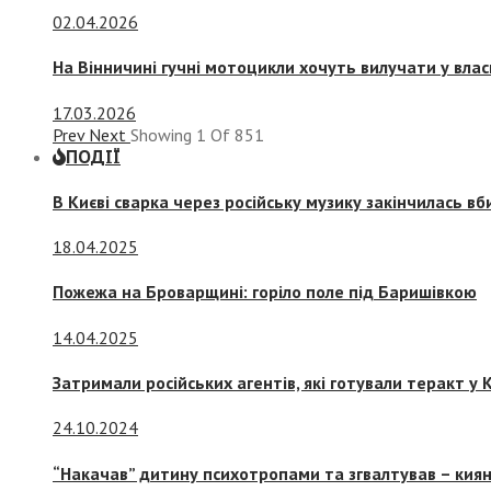
02.04.2026
На Вінничині гучні мотоцикли хочуть вилучати у вла
17.03.2026
Prev
Next
Showing
1
Of
851
ПОДІЇ
В Києві сварка через російську музику закінчилась в
18.04.2025
Пожежа на Броварщині: горіло поле під Баришівкою
14.04.2025
Затримали російських агентів, які готували теракт у К
24.10.2024
“Накачав” дитину психотропами та згвалтував – киян