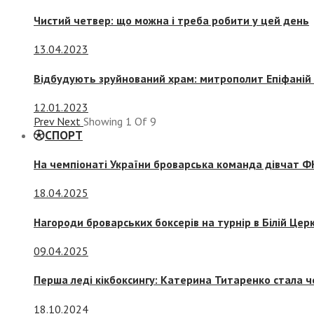
Чистий четвер: що можна і треба робити у цей день
13.04.2023
Відбудують зруйнований храм: митрополит Епіфаній 
12.01.2023
Prev
Next
Showing
1
Of
9
СПОРТ
На чемпіонаті України броварська команда дівчат ФК
18.04.2025
Нагороди броварських боксерів на турнір в Білій Церк
09.04.2025
Перша леді кікбоксингу: Катерина Титаренко стала ч
18.10.2024