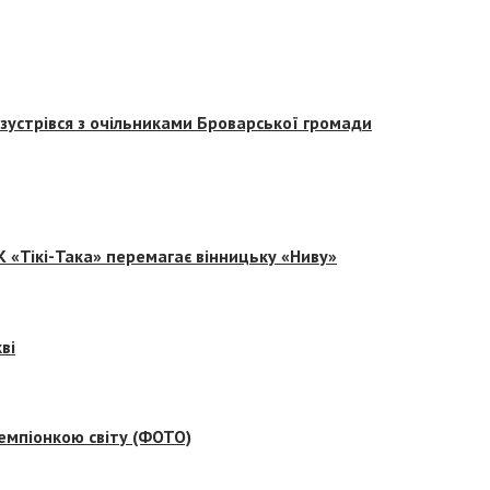
зустрівся з очільниками Броварської громади
 «Тікі-Така» перемагає вінницьку «Ниву»
ві
емпіонкою світу (ФОТО)