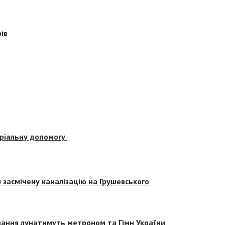
ів
еріальну допомогу
засмічену каналізацію на Грушевського
вчання лунатимуть метроном та Гімн України