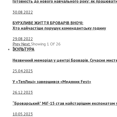
Готовність до нового навчального року: як працювати
30.08.2022
БУРХЛИВЕ ЖИТТЯ БРОВАРІВ ВНОЧІ:
Хто найчастіше порушує комендантську годину
29.08.2022
Prev
Next
Showing
1
Of
26
КУЛЬТУРА
Незвичний меморіал у центрі Броварів. Сучасне мис
25.04.2025
У «ТепЛиці» завершився «Медяник Fest»
26.12.2023
“Броварський” МіГ-15 став найстарішим експонатом у
10.05.2023