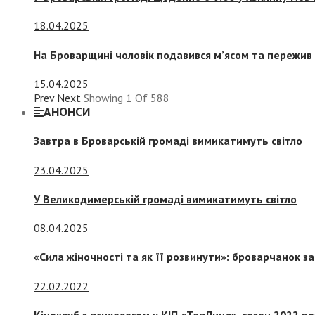
18.04.2025
На Броварщині чоловік подавився м’ясом та пережив 
15.04.2025
Prev
Next
Showing
1
Of
588
АНОНСИ
Завтра в Броварській громаді вимикатимуть світло
23.04.2025
У Великодимерській громаді вимикатимуть світло
08.04.2025
«Сила жіночності та як її розвинути»: броварчанок 
22.02.2022
Кіноклуб з психологом у КІП «ТепЛиця», сезон 2022 р