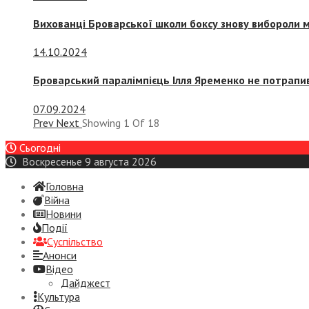
Вихованці Броварської школи боксу знову вибороли 
14.10.2024
Броварський паралімпієць Ілля Яременко не потрапив
07.09.2024
Prev
Next
Showing
1
Of
18
Сьогодні
Воскресенье 9 августа 2026
Головна
Війна
Новини
Події
Суспiльство
Анонси
Відео
Дайджест
Культура