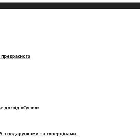
в прекрасного
и: досвід «Сушия»
 5 з подарунками та суперцінами