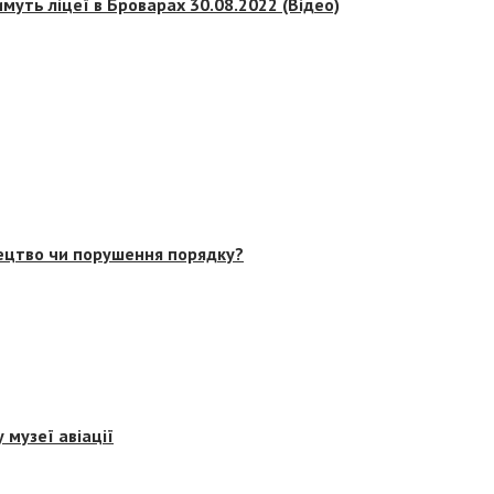
муть ліцеї в Броварах 30.08.2022 (Відео)
тецтво чи порушення порядку?
 музеї авіації