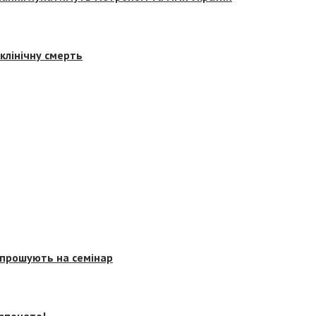
клінічну смерть
запрошують на семінар
озпочато!