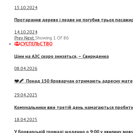
15.10.2024
Протаранив дерево і ледве не погубив трьох пасажир
14.10.2024
Prev
Next
Showing
1
Of
86
СУСПIЛЬСТВО
Ціни на АЗС скоро знизяться, –
Свириденко
08.04.2026
❤️‍🩹 Понад 150 броварчан отримають адресну мат
29.04.2025
Комунальники вже третій день намагаються пробити 
18.04.2025
У Броварській громаді щоденно о 9:00 у хвилину мо