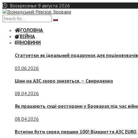
Skip
Воскресенье 9 августа 2026
to
content
ГОЛОВНА
ВІЙНА
НОВИНИ
Статуетки як ідеальний подарунок для поціновувачі
03.06.2026
Ціни на АЗС скоро знизяться, –
Свириденко
08.04.2026
Як працюють суші-ресторани у Броварах під час війн
08.04.2026
Встигни бути серед перших 100! Відкриття АЗС EURO