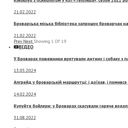
21.02.2022
Броварська міська бібліотека запрошує броварчан 
21.02.2022
Prev
Next
Showing
1
Of
19
ВІДЕО
У Броварах пожежники врятували дитину і собаку з 
13.05.2024
Апгрейд у броварській маршрутці: і доїхав, і помився
14.02.2024
Купуйте бойлери: у Броварах скасували гаряче водоп
31.08.2022