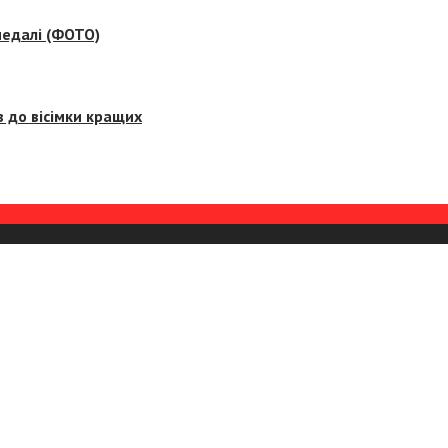
медалі (ФОТО)
 до вісімки кращих