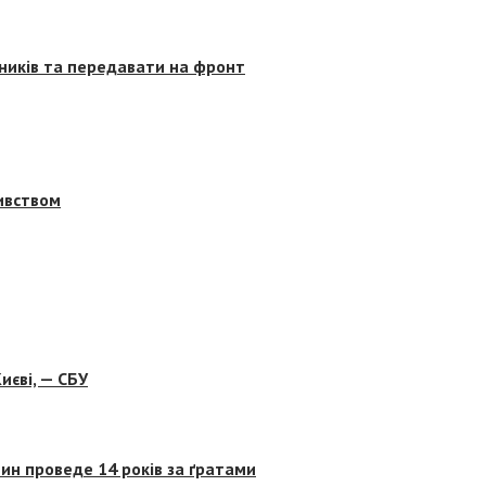
сників та передавати на фронт
бивством
иєві, — СБУ
ин проведе 14 років за ґратами