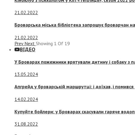
21.02.2022
Броварська міська бібліотека запрошує броварчан 
21.02.2022
Prev
Next
Showing
1
Of
19
ВІДЕО
У Броварах пожежники врятували дитину і собаку з 
13.05.2024
Апгрейд у броварській маршрутці: і доїхав, і помився
14.02.2024
Купуйте бойлери: у Броварах скасували гаряче водоп
31.08.2022