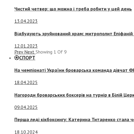
Чистий четвер: що можна і треба робити у цей день
13.04.2023
Відбудують зруйнований храм: митрополит Епіфаній 
12.01.2023
Prev
Next
Showing
1
Of
9
СПОРТ
На чемпіонаті України броварська команда дівчат ФК
18.04.2025
Нагороди броварських боксерів на турнір в Білій Церк
09.04.2025
Перша леді кікбоксингу: Катерина Титаренко стала ч
18.10.2024