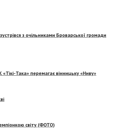
зустрівся з очільниками Броварської громади
 «Тікі-Така» перемагає вінницьку «Ниву»
ві
емпіонкою світу (ФОТО)