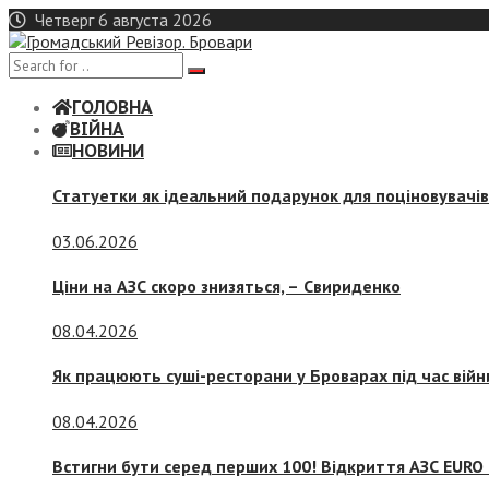
Skip
Четверг 6 августа 2026
to
content
ГОЛОВНА
ВІЙНА
НОВИНИ
Статуетки як ідеальний подарунок для поціновувачі
03.06.2026
Ціни на АЗС скоро знизяться, –
Свириденко
08.04.2026
Як працюють суші-ресторани у Броварах під час війн
08.04.2026
Встигни бути серед перших 100! Відкриття АЗС EURO