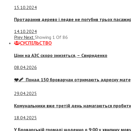
15.10.2024
Протаранив дерево і ледве не погубив трьох пасажир
14.10.2024
Prev
Next
Showing
1
Of
86
СУСПIЛЬСТВО
Ціни на АЗС скоро знизяться, –
Свириденко
08.04.2026
❤️‍🩹 Понад 150 броварчан отримають адресну мат
29.04.2025
Комунальники вже третій день намагаються пробити 
18.04.2025
У Броварській громаді щоденно о 9:00 у хвилину мо