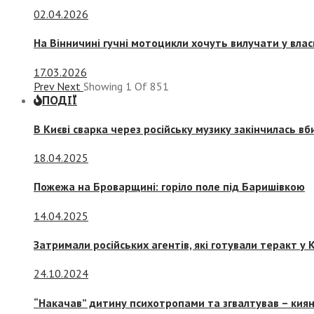
02.04.2026
На Вінничині гучні мотоцикли хочуть вилучати у вла
17.03.2026
Prev
Next
Showing
1
Of
851
ПОДІЇ
В Києві сварка через російську музику закінчилась в
18.04.2025
Пожежа на Броварщині: горіло поле під Баришівкою
14.04.2025
Затримали російських агентів, які готували теракт у К
24.10.2024
“Накачав” дитину психотропами та згвалтував – киян