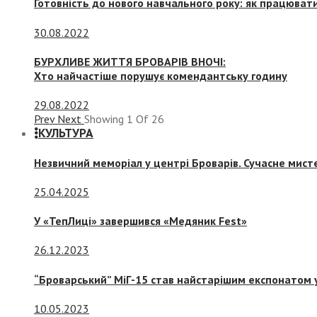
Готовність до нового навчального року: як працювати
30.08.2022
БУРХЛИВЕ ЖИТТЯ БРОВАРІВ ВНОЧІ:
Хто найчастіше порушує комендантську годину
29.08.2022
Prev
Next
Showing
1
Of
26
КУЛЬТУРА
Незвичний меморіал у центрі Броварів. Сучасне мис
25.04.2025
У «ТепЛиці» завершився «Медяник Fest»
26.12.2023
“Броварський” МіГ-15 став найстарішим експонатом у
10.05.2023