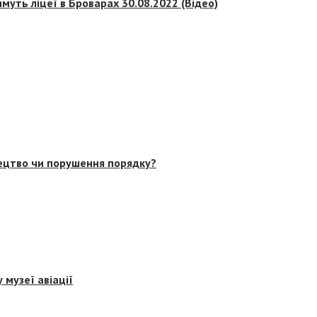
муть ліцеї в Броварах 30.08.2022 (Відео)
тецтво чи порушення порядку?
 музеї авіації