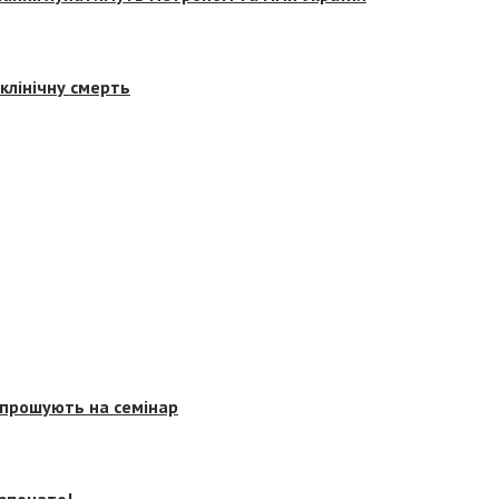
клінічну смерть
запрошують на семінар
озпочато!