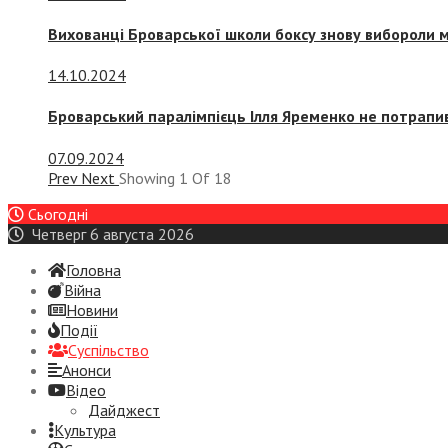
Вихованці Броварської школи боксу знову вибороли 
14.10.2024
Броварський паралімпієць Ілля Яременко не потрапив
07.09.2024
Prev
Next
Showing
1
Of
18
Сьогодні
Четверг 6 августа 2026
Головна
Війна
Новини
Події
Суспiльство
Анонси
Відео
Дайджест
Культура