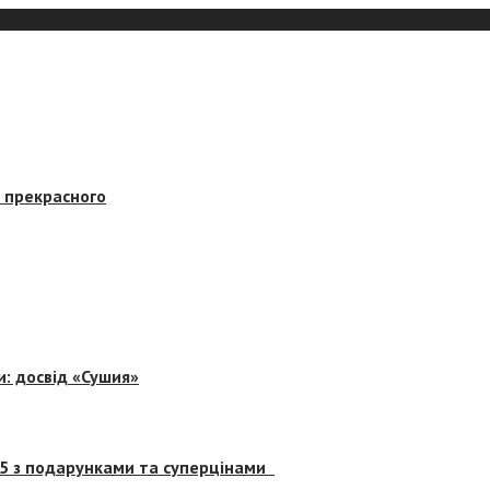
в прекрасного
и: досвід «Сушия»
 5 з подарунками та суперцінами