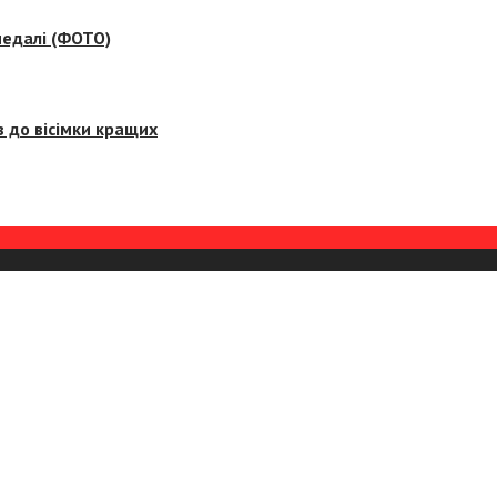
медалі (ФОТО)
 до вісімки кращих