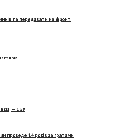
сників та передавати на фронт
бивством
иєві, — СБУ
ин проведе 14 років за ґратами