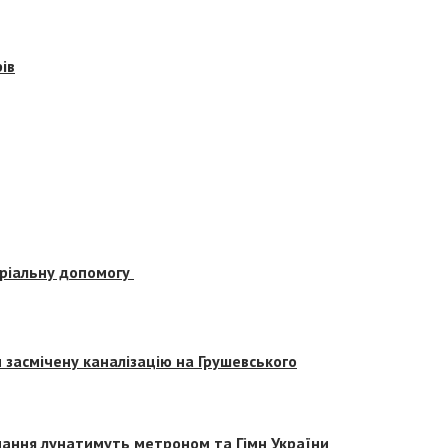
ів
еріальну допомогу
засмічену каналізацію на Грушевського
вчання лунатимуть метроном та Гімн України