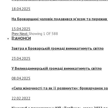
18.04.2025
На Броварщині чоловік подавився м’ясом та пережив 
15.04.2025
Prev
Next
Showing
1
Of
588
АНОНСИ
Завтра в Броварській громаді вимикатимуть світло
23.04.2025
У Великодимерській громаді вимикатимуть світло
08.04.2025
«Сила жіночності та як її розвинути»: броварчанок 
22.02.2022
Кіноклуб з психологом у КІП «ТепЛиця», сезон 2022 р