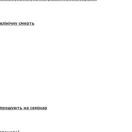
клінічну смерть
запрошують на семінар
озпочато!