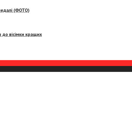
медалі (ФОТО)
 до вісімки кращих