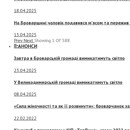
18.04.2025
На Броварщині чоловік подавився м’ясом та пережив 
15.04.2025
Prev
Next
Showing
1
Of
588
АНОНСИ
Завтра в Броварській громаді вимикатимуть світло
23.04.2025
У Великодимерській громаді вимикатимуть світло
08.04.2025
«Сила жіночності та як її розвинути»: броварчанок 
22.02.2022
Кіноклуб з психологом у КІП «ТепЛиця», сезон 2022 р