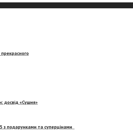
в прекрасного
и: досвід «Сушия»
 5 з подарунками та суперцінами