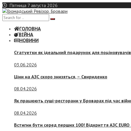
Skip
Пятница 7 августа 2026
to
content
ГОЛОВНА
ВІЙНА
НОВИНИ
Статуетки як ідеальний подарунок для поціновувачі
03.06.2026
Ціни на АЗС скоро знизяться, –
Свириденко
08.04.2026
Як працюють суші-ресторани у Броварах під час війн
08.04.2026
Встигни бути серед перших 100! Відкриття АЗС EURO