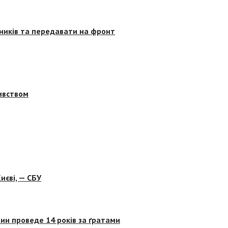
сників та передавати на фронт
бивством
иєві, — СБУ
ин проведе 14 років за ґратами