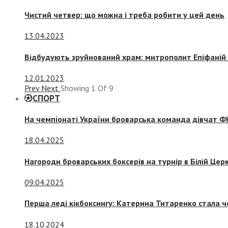
Чистий четвер: що можна і треба робити у цей день
13.04.2023
Відбудують зруйнований храм: митрополит Епіфаній 
12.01.2023
Prev
Next
Showing
1
Of
9
СПОРТ
На чемпіонаті України броварська команда дівчат ФК
18.04.2025
Нагороди броварських боксерів на турнір в Білій Церк
09.04.2025
Перша леді кікбоксингу: Катерина Титаренко стала ч
18.10.2024