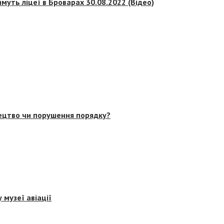
муть ліцеї в Броварах 30.08.2022 (Відео)
тецтво чи порушення порядку?
 музеї авіації