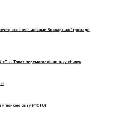
зустрівся з очільниками Броварської громади
 «Тікі-Така» перемагає вінницьку «Ниву»
ві
емпіонкою світу (ФОТО)