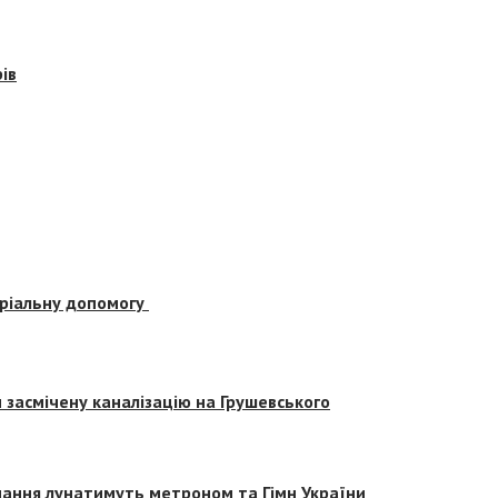
ів
еріальну допомогу
засмічену каналізацію на Грушевського
вчання лунатимуть метроном та Гімн України