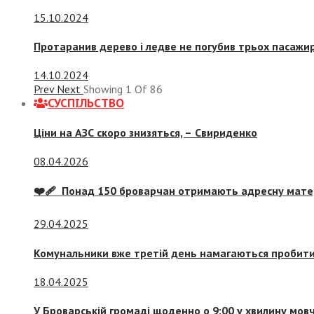
15.10.2024
Протаранив дерево і ледве не погубив трьох пасажир
14.10.2024
Prev
Next
Showing
1
Of
86
СУСПIЛЬСТВО
Ціни на АЗС скоро знизяться, –
Свириденко
08.04.2026
❤️‍🩹 Понад 150 броварчан отримають адресну мат
29.04.2025
Комунальники вже третій день намагаються пробити 
18.04.2025
У Броварській громаді щоденно о 9:00 у хвилину мо