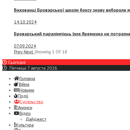
Вихованці Броварської школи боксу знову вибороли 
14.10.2024
Броварський паралімпієць Ілля Яременко не потрапив
07.09.2024
Prev
Next
Showing
1
Of
18
Сьогодні
Пятница 7 августа 2026
Головна
Війна
Новини
Події
Суспiльство
Анонси
Відео
Дайджест
Культура