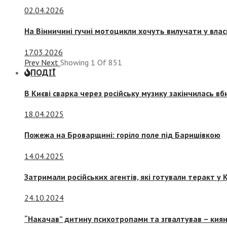
02.04.2026
На Вінничині гучні мотоцикли хочуть вилучати у вла
17.03.2026
Prev
Next
Showing
1
Of
851
ПОДІЇ
В Києві сварка через російську музику закінчилась в
18.04.2025
Пожежа на Броварщині: горіло поле під Баришівкою
14.04.2025
Затримали російських агентів, які готували теракт у К
24.10.2024
“Накачав” дитину психотропами та згвалтував – киян