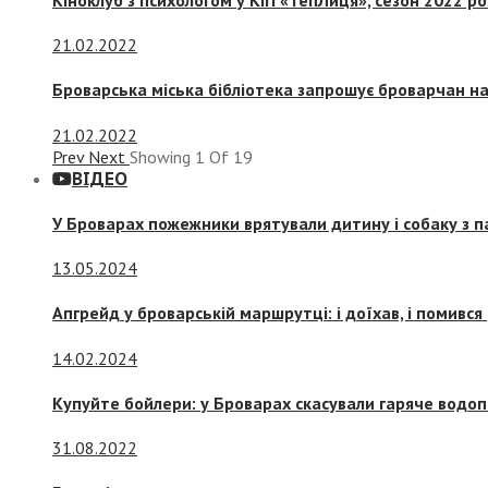
21.02.2022
Броварська міська бібліотека запрошує броварчан 
21.02.2022
Prev
Next
Showing
1
Of
19
ВІДЕО
У Броварах пожежники врятували дитину і собаку з 
13.05.2024
Апгрейд у броварській маршрутці: і доїхав, і помився
14.02.2024
Купуйте бойлери: у Броварах скасували гаряче водоп
31.08.2022