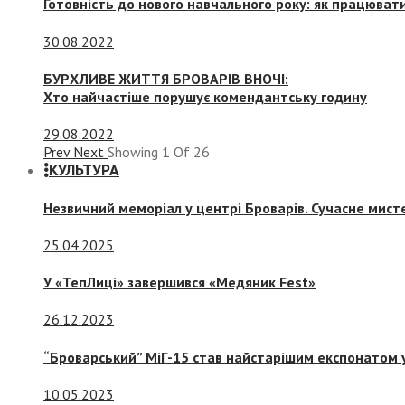
Готовність до нового навчального року: як працювати
30.08.2022
БУРХЛИВЕ ЖИТТЯ БРОВАРІВ ВНОЧІ:
Хто найчастіше порушує комендантську годину
29.08.2022
Prev
Next
Showing
1
Of
26
КУЛЬТУРА
Незвичний меморіал у центрі Броварів. Сучасне мис
25.04.2025
У «ТепЛиці» завершився «Медяник Fest»
26.12.2023
“Броварський” МіГ-15 став найстарішим експонатом у
10.05.2023