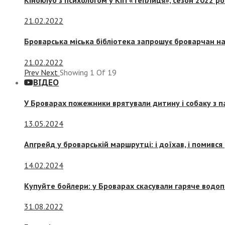
21.02.2022
Броварська міська бібліотека запрошує броварчан 
21.02.2022
Prev
Next
Showing
1
Of
19
ВІДЕО
У Броварах пожежники врятували дитину і собаку з 
13.05.2024
Апгрейд у броварській маршрутці: і доїхав, і помився
14.02.2024
Купуйте бойлери: у Броварах скасували гаряче водоп
31.08.2022