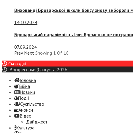
Вихованці Броварської школи боксу знову вибороли 
14.10.2024
Броварський паралімпієць Ілля Яременко не потрапив
07.09.2024
Prev
Next
Showing
1
Of
18
Сьогодні
Воскресенье 9 августа 2026
Головна
Війна
Новини
Події
Суспiльство
Анонси
Відео
Дайджест
Культура