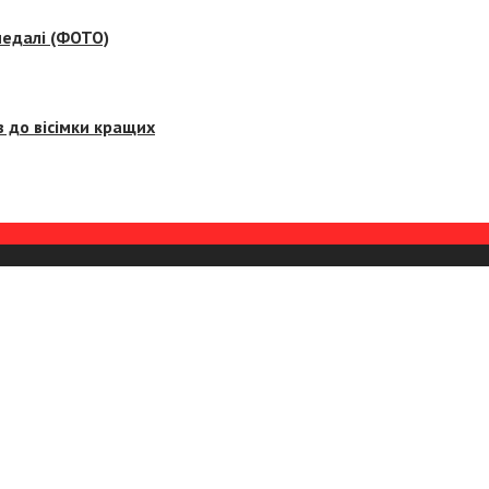
медалі (ФОТО)
 до вісімки кращих