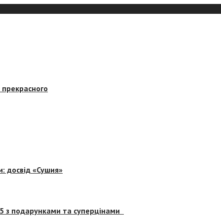
в прекрасного
и: досвід «Сушия»
 5 з подарунками та суперцінами