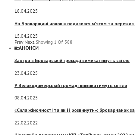
18.04.2025
На Броварщині чоловік подавився м’ясом та пережив 
15.04.2025
Prev
Next
Showing
1
Of
588
АНОНСИ
Завтра в Броварській громаді вимикатимуть світло
23.04.2025
У Великодимерській громаді вимикатимуть світло
08.04.2025
«Сила жіночності та як її розвинути»: броварчанок 
22.02.2022
Кіноклуб з психологом у КІП «ТепЛиця», сезон 2022 р