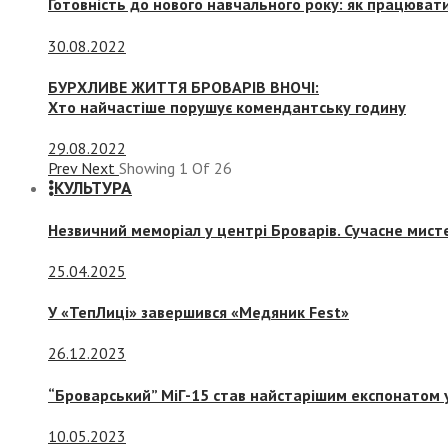
Готовність до нового навчального року: як працювати
30.08.2022
БУРХЛИВЕ ЖИТТЯ БРОВАРІВ ВНОЧІ:
Хто найчастіше порушує комендантську годину
29.08.2022
Prev
Next
Showing
1
Of
26
КУЛЬТУРА
Незвичний меморіал у центрі Броварів. Сучасне мис
25.04.2025
У «ТепЛиці» завершився «Медяник Fest»
26.12.2023
“Броварський” МіГ-15 став найстарішим експонатом у
10.05.2023