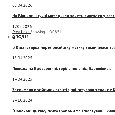
02.04.2026
На Вінничині гучні мотоцикли хочуть вилучати у вла
17.03.2026
Prev
Next
Showing
1
Of
851
ПОДІЇ
В Києві сварка через російську музику закінчилась в
18.04.2025
Пожежа на Броварщині: горіло поле під Баришівкою
14.04.2025
Затримали російських агентів, які готували теракт у К
24.10.2024
“Накачав” дитину психотропами та згвалтував – киян