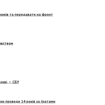
сників та передавати на фронт
бивством
иєві, — СБУ
ин проведе 14 років за ґратами