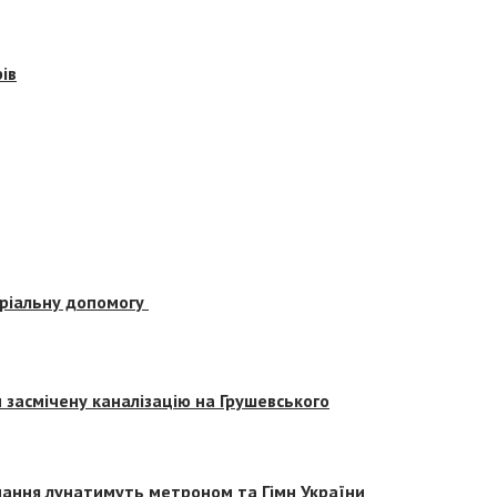
ів
еріальну допомогу
засмічену каналізацію на Грушевського
вчання лунатимуть метроном та Гімн України