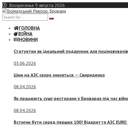
Skip
Воскресенье 9 августа 2026
to
content
ГОЛОВНА
ВІЙНА
НОВИНИ
Статуетки як ідеальний подарунок для поціновувачі
03.06.2026
Ціни на АЗС скоро знизяться, –
Свириденко
08.04.2026
Як працюють суші-ресторани у Броварах під час війн
08.04.2026
Встигни бути серед перших 100! Відкриття АЗС EURO