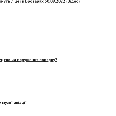
муть ліцеї в Броварах 30.08.2022 (Відео)
тецтво чи порушення порядку?
 музеї авіації