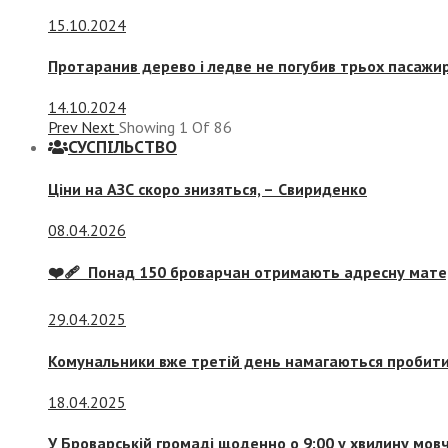
15.10.2024
Протаранив дерево і ледве не погубив трьох пасажир
14.10.2024
Prev
Next
Showing
1
Of
86
СУСПIЛЬСТВО
Ціни на АЗС скоро знизяться, –
Свириденко
08.04.2026
❤️‍🩹 Понад 150 броварчан отримають адресну мат
29.04.2025
Комунальники вже третій день намагаються пробити 
18.04.2025
У Броварській громаді щоденно о 9:00 у хвилину мо