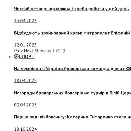
Чистий четвер: що можна і треба робити у цей день
13.04.2023
Відбудують зруйнований храм: митрополит Епіфаній 
12.01.2023
Prev
Next
Showing
1
Of
9
СПОРТ
На чемпіонаті України броварська команда дівчат ФК
18.04.2025
Нагороди броварських боксерів на турнір в Білій Церк
09.04.2025
Перша леді кікбоксингу: Катерина Титаренко стала ч
18.10.2024