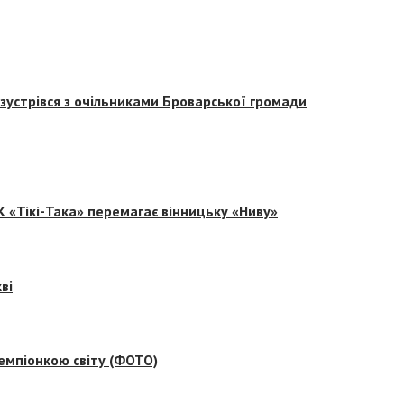
зустрівся з очільниками Броварської громади
 «Тікі-Така» перемагає вінницьку «Ниву»
ві
емпіонкою світу (ФОТО)