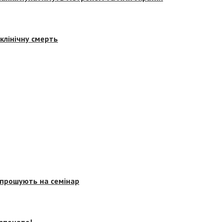
клінічну смерть
запрошують на семінар
озпочато!