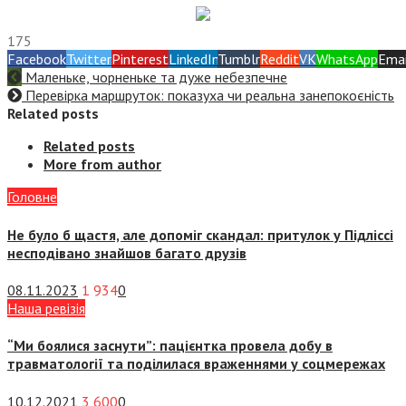
175
Facebook
Twitter
Pinterest
LinkedIn
Tumblr
Reddit
VK
WhatsApp
Emai
Маленьке, чорненьке та дуже небезпечне
Перевірка маршруток: показуха чи реальна занепокоєність
Related posts
Related posts
More from author
Головне
Не було б щастя, але допоміг скандал: притулок у Підліссі
несподівано знайшов багато друзів
08.11.2023
1 934
0
Наша ревізія
“Ми боялися заснути”: пацієнтка провела добу в
травматології та поділилася враженнями у соцмережах
10.12.2021
3 600
0