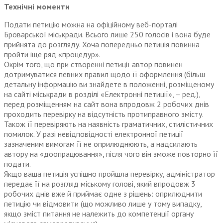
Технічні моменти
Подати петицію можна на офіційному веб-порталі
Броварської міськради. Всього лише 250 голосів і вона буде
прийнята до розгляду. Хоча попередньо петиція повинна
пройти іще ряд «процедур».
Окрім того, що при створенні петиції автор повинен
дотримуватися певних правил щодо її оформлення (більш
детальну інформацію ви знайдете в положенні, розміщеному
на сайті міськради в розділі «Електронні петиції», – ред.),
перед розміщенням на сайт вона впродовж 2 робочих днів
проходить перевірку на відсутність протиправного змісту.
Також її перевіряють на наявність граматичних, стилістичних
помилок. У разі невідповідності електронної петиції
зазначеним вимогам її не оприлюднюють, а надсилають
автору на «доопрацювання», після чого він зможе повторно її
подати.
Якщо ваша петиція успішно пройшла перевірку, адміністратор
передає її на розгляд міському голові, який впродовж 3
робочих днів вже й приймає одне з рішень: оприлюднити
петицію чи відмовити (що можливо лише у тому випадку,
якщо зміст питання не належить до компетенції органу