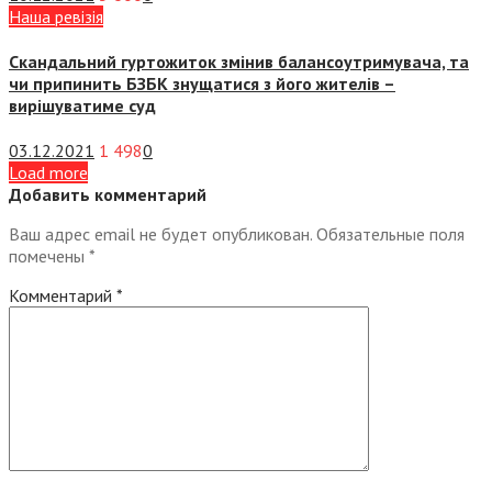
Наша ревізія
Скандальний гуртожиток змінив балансоутримувача, та
чи припинить БЗБК знущатися з його жителів –
вирішуватиме суд
03.12.2021
1 498
0
Load more
Добавить комментарий
Ваш адрес email не будет опубликован.
Обязательные поля
помечены
*
Комментарий
*