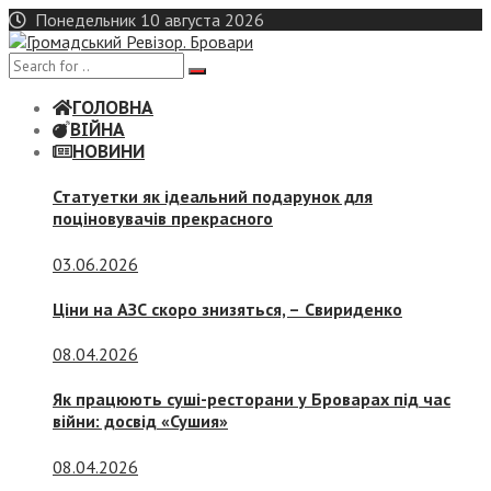
Skip
Понедельник 10 августа 2026
to
content
ГОЛОВНА
ВІЙНА
НОВИНИ
Статуетки як ідеальний подарунок для
поціновувачів прекрасного
03.06.2026
Ціни на АЗС скоро знизяться, –
Свириденко
08.04.2026
Як працюють суші-ресторани у Броварах під час
війни: досвід «Сушия»
08.04.2026