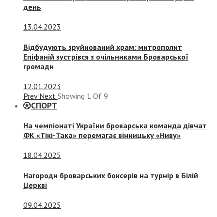
день
13.04.2023
Відбудують зруйнований храм: митрополит
Епіфаній зустрівся з очільниками Броварської
громади
12.01.2023
Prev
Next
Showing
1
Of
9
СПОРТ
На чемпіонаті України броварська команда дівчат
ФК «Тікі-Така» перемагає вінницьку «Ниву»
18.04.2025
Нагороди броварських боксерів на турнір в Білій
Церкві
09.04.2025