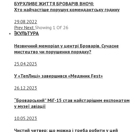
БУРХЛИВЕ ЖИТТЯ БРОВАРІВ ВНОЧІ:
Хто найчастіше порушує комендантську годину
29.08.2022
Prev
Next
Showing
1
Of
26
КУЛЬТУРА
Незвичний меморіал у центрі Броварів. Сучасне
мистецтво чи порушення порядку?
25.04.2025
У «ТепЛиці» завершився «Медяник Fest»
26.12.2023
“Броварський” МіГ-15 став найстарішим експонатом
у музеї авіації
10.05.2023
Чистий четвер: що можна і треба робити у цей