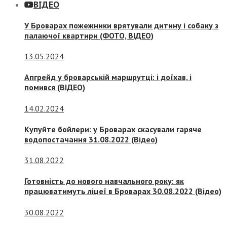
ВІДЕО
У Броварах пожежники врятували дитину і собаку з
палаючої квартири (ФОТО, ВІДЕО)
13.05.2024
Апгрейд у броварській маршрутці: і доїхав, і
помився (ВІДЕО)
14.02.2024
Купуйте бойлери: у Броварах скасували гаряче
водопостачання 31.08.2022 (Відео)
31.08.2022
Готовність до нового навчального року: як
працюватимуть ліцеї в Броварах 30.08.2022 (Відео)
30.08.2022