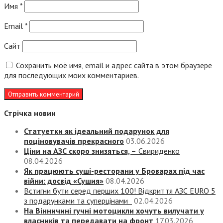
Имя
*
Email
*
Сайт
Сохранить моё имя, email и адрес сайта в этом браузере
для последующих моих комментариев.
Стрічка новин
Статуетки як ідеальний подарунок для
поціновувачів прекрасного
03.06.2026
Ціни на АЗС скоро знизяться, –
Свириденко
08.04.2026
Як працюють суші-ресторани у Броварах під час
війни: досвід «Сушия»
08.04.2026
Встигни бути серед перших 100! Відкриття АЗС EURO 5
з подарунками та суперцінами
02.04.2026
На Вінничині гучні мотоцикли хочуть вилучати у
власників та передавати на фронт
17.03.2026