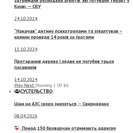
Затримали російських агентів, які готували теракт у
Києві, — СБУ
24.10.2024
“Накачав” дитину психотропами та згвалтував –
киянин проведе 14 років за ґратами
15.10.2024
Протаранив дерево і ледве не погубив трьох
пасажирів
14.10.2024
Prev
Next
Showing
1
Of
86
СУСПIЛЬСТВО
Ціни на АЗС скоро знизяться, –
Свириденко
08.04.2026
Понад 150 броварчан отримають адресну