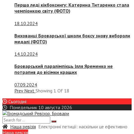
Перша леді кікбоксингу: Катерина Титаренко стала
чемпіонкою світу (ФОТО)
18.10.2024
Вихованці Броварської школи боксу знову вибороли
медалі (ФОТО)
14.10.2024
Броварський паралімпієць Ілля Яременко не
потрапив до вісімки кращих
07.09.2024
Prev
Next
Showing
1
Of
18
Сьогодні
Понедельник 10 августа 2026
Наша ревізія
Електронні петиції: наскільки це ефективно
Наша ревізія