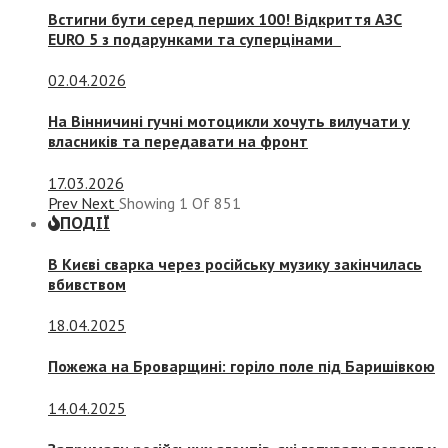
Встигни бути серед перших 100! Відкриття АЗС
EURO 5 з подарунками та суперцінами
02.04.2026
На Вінничині гучні мотоцикли хочуть вилучати у
власників та передавати на фронт
17.03.2026
Prev
Next
Showing
1
Of
851
ПОДІЇ
В Києві сварка через російську музику закінчилась
вбивством
18.04.2025
Пожежа на Броварщині: горіло поле під Баришівкою
14.04.2025