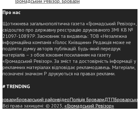
Громадський Ревізор. Бровари
Про нас
Щотижнева загальнополітична газета «Громадський Ревізор»,
свідоцтво про державну реєстрацію друкованого ЗМІ КВ №
21097-10897Р. Засновник та видавець: ТОВ «Незалежна
інформаційна компанія «Голос Київщини» Редакція може не
поділяти думку авторів публікацій. Будь-який передрук
матеріалів – з обов’язковим посиланням на газету
«Громадський Ревізор». За зміст та достовірність інформації у
рекламних матеріалах відповідає рекламодавець. Матеріали,
позначені значком Р друкуються на правах реклами.
# TRENDING
вари
Броварський район
відео
Поліція Бровари
ДТП
Броварське рай
Всі права захищені: © 2023,
«Громадський Ревізор»