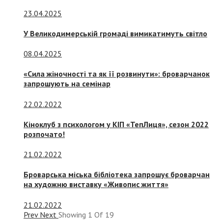
23.04.2025
У Великодимерській громаді вимикатимуть світло
08.04.2025
«Сила жіночності та як її розвинути»: броварчанок
запрошують на семінар
22.02.2022
Кіноклуб з психологом у КІП «ТепЛиця», сезон 2022
розпочато!
21.02.2022
Броварська міська бібліотека запрошує броварчан
на художню виставку «Живопис життя»
21.02.2022
Prev
Next
Showing
1
Of
19