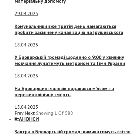
матеріальну допомогу
29.04.2025
Комунальники вже третій день намагаються
пробити засмічену каналізацію на Грушевського
18.04.2025
У Броварській громаді щоденно о 9:00 у хвилину
мовчання лунатимуть метроном та Гімн України
18.04.2025
На Броварщині чоловік подавився м’ясом та
пережив клінічну смерть
15.04.2025
Prev
Next
Showing
1
Of
588
АНОНСИ
Завтра в Броварській громаді вимикатимуть світло