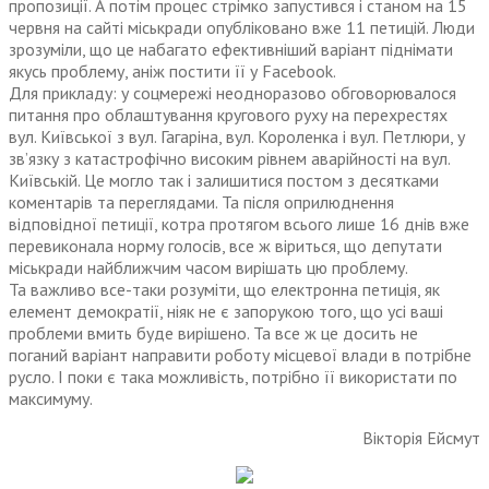
пропозиції. А потім процес стрімко запустився і станом на 15
червня на сайті міськради опубліковано вже 11 петицій. Люди
зрозуміли, що це набагато ефективніший варіант піднімати
якусь проблему, аніж постити її у Facebook.
Для прикладу: у соцмережі неодноразово обговорювалося
питання про облаштування кругового руху на перехрестях
вул. Київської з вул. Гагаріна, вул. Короленка і вул. Петлюри, у
зв’язку з катастрофічно високим рівнем аварійності на вул.
Київській. Це могло так і залишитися постом з десятками
коментарів та переглядами. Та після оприлюднення
відповідної петиції, котра протягом всього лише 16 днів вже
перевиконала норму голосів, все ж віриться, що депутати
міськради найближчим часом вирішать цю проблему.
Та важливо все-таки розуміти, що електронна петиція, як
елемент демократії, ніяк не є запорукою того, що усі ваші
проблеми вмить буде вирішено. Та все ж це досить не
поганий варіант направити роботу місцевої влади в потрібне
русло. І поки є така можливість, потрібно її використати по
максимуму.
Вікторія Ейсмут