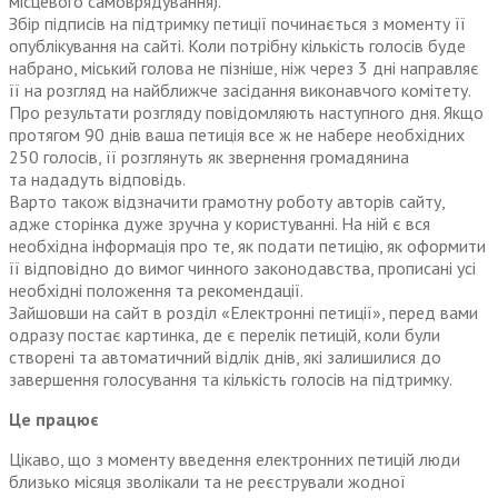
місцевого самоврядування).
Збір підписів на підтримку петиції починається з моменту її
опублікування на сайті. Коли потрібну кількість голосів буде
набрано, міський голова не пізніше, ніж через 3 дні направляє
її на розгляд на найближче засідання виконавчого комітету.
Про результати розгляду повідом­ляють наступного дня. Якщо
протягом 90 днів ваша петиція все ж не набере необхідних
250 голосів, її розглянуть як звернення громадянина
та нададуть відповідь.
Варто також відзначити грамотну роботу авторів сайту,
адже сторінка дуже зручна у користуванні. На ній є вся
необхідна інформація про те, як подати петицію, як оформити
її відповідно до вимог чинного законодавства, прописані усі
необхідні положення та рекомендації.
Зайшовши на сайт в розділ «Електронні петиції», перед вами
одразу постає картинка, де є перелік петицій, коли були
створені та автоматичний відлік днів, які залишилися до
завершення голосування та кількість голосів на підтримку.
Це працює
Цікаво, що з моменту введення електронних петицій люди
близько місяця зволікали та не реєстрували жодної