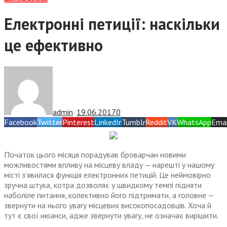
Електронні петиції: наскільки
це ефективно
admin
19.06.2017
0
—
Facebook
Twitter
Pinterest
LinkedIn
Tumblr
Reddit
VK
WhatsApp
Emai
Початок цього місяця порадував броварчан новими
можливостями впливу на місцеву владу — нарешті у нашому
місті з’явилася функція електронних петицій. Це неймовірно
зручна штука, котра дозволяє у швидкому темпі підняти
наболіле питання, колективно його підтримати, а головне —
звернути на нього увагу місцевих високопосадовців. Хоча й
тут є свої нюанси, адже звернути увагу, не означає вирішити.