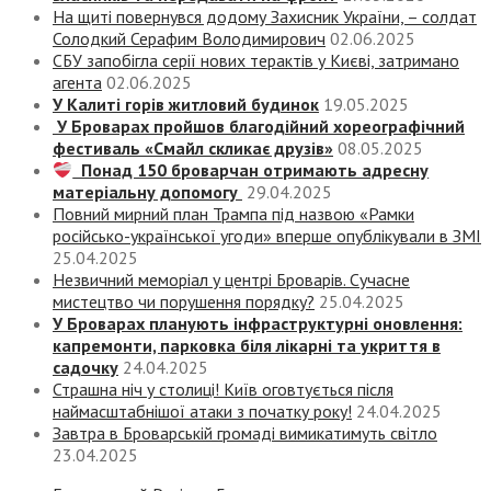
На щиті повернувся додому Захисник України, – солдат
Солодкий Серафим Володимирович
02.06.2025
СБУ запобігла серії нових терактів у Києві, затримано
агента
02.06.2025
У Калиті горів житловий будинок
19.05.2025
У Броварах пройшов благодійний хореографічний
фестиваль «Смайл скликає друзів»
08.05.2025
Понад 150 броварчан отримають адресну
матеріальну допомогу
29.04.2025
Повний мирний план Трампа під назвою «‎Рамки
російсько-української угоди» вперше опублікували в ЗМІ
25.04.2025
Незвичний меморіал у центрі Броварів. Сучасне
мистецтво чи порушення порядку?
25.04.2025
У Броварах планують інфраструктурні оновлення:
капремонти, парковка біля лікарні та укриття в
садочку
24.04.2025
Страшна ніч у столиці! Київ оговтується після
наймасштабнішої атаки з початку року!
24.04.2025
Завтра в Броварській громаді вимикатимуть світло
23.04.2025