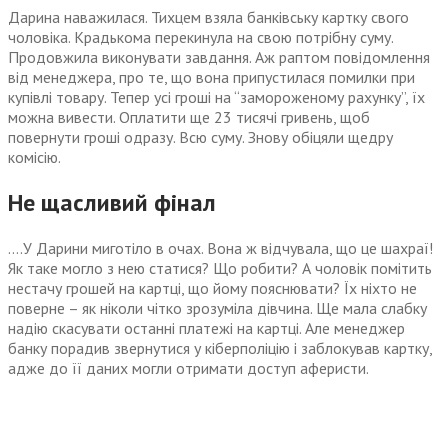
Дарина наважилася. Тихцем взяла банківську картку свого
чоловіка. Крадькома перекинула на свою потрібну суму.
Продовжила виконувати завдання. Аж раптом повідомлення
від менеджера, про те, що вона припустилася помилки при
купівлі товару. Тепер усі гроші на “замороженому рахунку”, їх
можна вивести. Оплатити ще 23 тисячі гривень, щоб
повернути гроші одразу. Всю суму. Знову обіцяли щедру
комісію.
Не щасливий фінал
….У Дарини миготіло в очах. Вона ж відчувала, що це шахраї!
Як таке могло з нею статися? Що робити? А чоловік помітить
нестачу грошей на картці, що йому пояснювати? Їх ніхто не
поверне – як ніколи чітко зрозуміла дівчина. Ще мала слабку
надію скасувати останні платежі на картці. Але менеджер
банку порадив звернутися у кіберполіцію і заблокував картку,
адже до її даних могли отримати доступ аферисти.