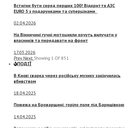
Встигни бути серед перших 100! Відкриття АЗС
EURO 5 з подарунками та суперцінами
02.04.2026
На Вінничині гучні мотоцикли хочуть вилучати у
власників та передавати на фронт
17.03.2026
Prev
Next
Showing
1
Of
851
ПОДІЇ
В Києві сварка через російську музику закінчилась
вбивством
18.04.2025
Пожежа на Броварщині: горіло поле під Баришівкою
14.04.2025