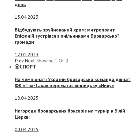
день
13.04.2023
Відбудують зруйнований храм: митрополит
Епіфаній зустрівся з очільниками Броварської
громади
12.01.2023
Prev
Next
Showing
1
Of
9
СПОРТ
На чемпіонаті України броварська команда дівчат
ФК «Тікі-Така» перемагає вінницьку «Ниву»
18.04.2025
Нагороди броварських боксерів на турнір в Білій
Церкві
09.04.2025