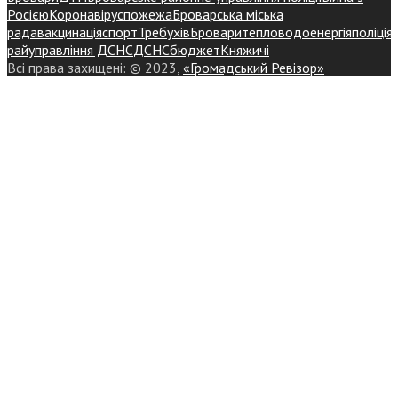
Росією
Коронавірус
пожежа
Броварська міська
рада
вакцинація
спорт
Требухів
Броваритепловодоенергія
поліція
райуправління ДСНС
ДСНС
бюджет
Княжичі
Всі права захищені: © 2023,
«Громадський Ревізор»