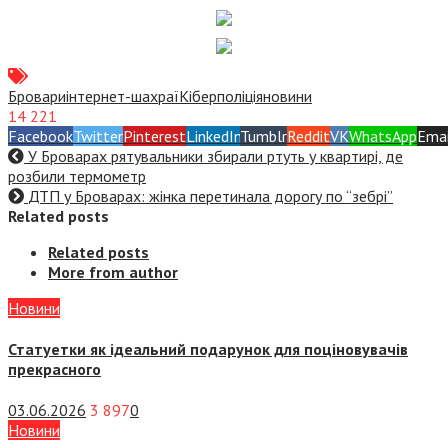
Бровари
інтернет-шахраї
Кіберполіція
новини
14 221
Facebook
Twitter
Pinterest
LinkedIn
Tumblr
Reddit
VK
WhatsApp
Emai
У Броварах рятувальники збирали ртуть у квартирі, де
розбили термометр
ДТП у Броварах: жінка перетинала дорогу по “зебрі”
Related posts
Related posts
More from author
Новини
Статуетки як ідеальний подарунок для поціновувачів
прекрасного
03.06.2026
3 897
0
Новини