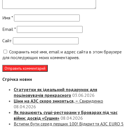
Имя
*
Email
*
Сайт
Сохранить моё имя, email и адрес сайта в этом браузере
для последующих моих комментариев.
Стрічка новин
Статуетки як ідеальний подарунок для
поціновувачів прекрасного
03.06.2026
Ціни на АЗС скоро знизяться, –
Свириденко
08.04.2026
Як працюють суші-ресторани у Броварах під час
війни: досвід «Сушия»
08.04.2026
Встигни бути серед перших 100! Відкриття АЗС EURO 5