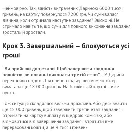
Неймовірно. Так, замість витрачених Дариною 6000 тисяч
гривень, на картку повернулося 7200 грн. Чи сумнівалася
дівчина, коли отримала наступне завдання? Звісно ні. Не
стримало навіть те, що суми для повного виконання завдання
зростали й зростали.
Крок 3. Завершальний – блокуються усі
гроші
“Ви пройшли два етапи. Щоб завершити завдання
повністю, ви повинні виконати третій етап”…
У Дарини
перехопило подих. Для повного завершення менеджер
вимагала ще 18 000 гривень. На банківській картці – вже
пусто.
Тож ситуація складалася вельми дражлива. Або десь знайти
ще 18 000 гривень, щоб завершити третій етап завдання і
отримати на картку виплату із щедрою комісією, або
відмовитися від завершення завдання і втратити вже
перераховані кошти, а це 9 тисяч гривень.