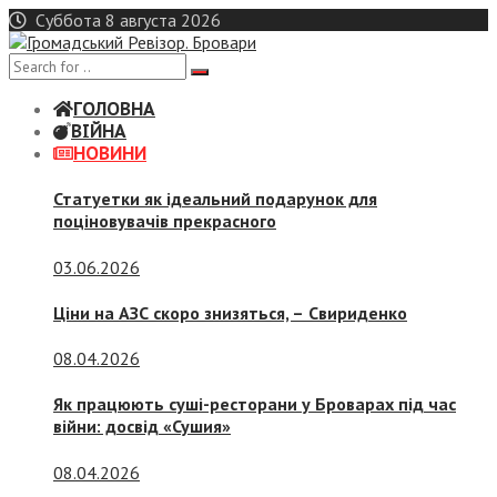
Skip
Суббота 8 августа 2026
to
content
ГОЛОВНА
ВІЙНА
НОВИНИ
Статуетки як ідеальний подарунок для
поціновувачів прекрасного
03.06.2026
Ціни на АЗС скоро знизяться, –
Свириденко
08.04.2026
Як працюють суші-ресторани у Броварах під час
війни: досвід «Сушия»
08.04.2026