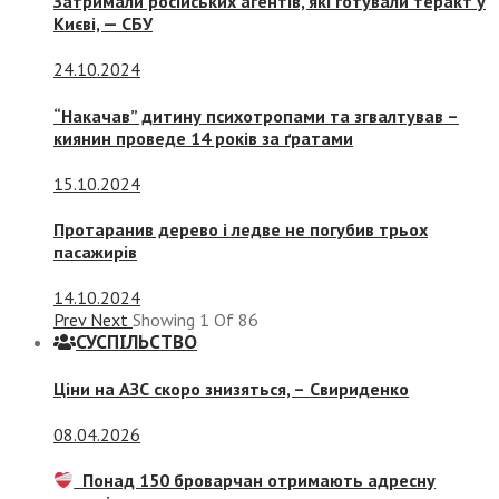
Затримали російських агентів, які готували теракт у
Києві, — СБУ
24.10.2024
“Накачав” дитину психотропами та згвалтував –
киянин проведе 14 років за ґратами
15.10.2024
Протаранив дерево і ледве не погубив трьох
пасажирів
14.10.2024
Prev
Next
Showing
1
Of
86
СУСПIЛЬСТВО
Ціни на АЗС скоро знизяться, –
Свириденко
08.04.2026
Понад 150 броварчан отримають адресну