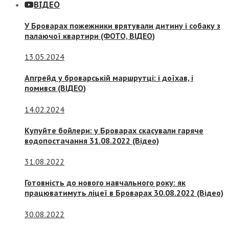
ВІДЕО
У Броварах пожежники врятували дитину і собаку з
палаючої квартири (ФОТО, ВІДЕО)
13.05.2024
Апгрейд у броварській маршрутці: і доїхав, і
помився (ВІДЕО)
14.02.2024
Купуйте бойлери: у Броварах скасували гаряче
водопостачання 31.08.2022 (Відео)
31.08.2022
Готовність до нового навчального року: як
працюватимуть ліцеї в Броварах 30.08.2022 (Відео)
30.08.2022