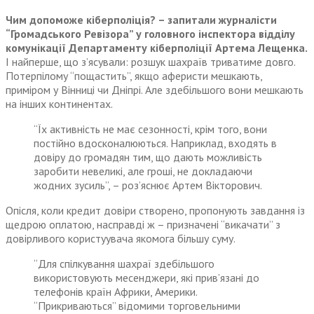
Чим допоможе кіберполіція? – запитали журналісти
“Громадського Ревізора” у головного інспектора відділу
комунікації Департаменту кіберполіції Артема Лещенка.
І найперше, що з’ясували: розшук шахраїв триватиме довго.
Потерпілому “пощастить”, якщо аферисти мешкають,
приміром у Вінниці чи Дніпрі. Але здебільшого вони мешкають
на інших континентах.
“Їх активність не має сезонності, крім того, вони
постійно вдосконалюються. Наприклад, входять в
довіру до громадян тим, що дають можливість
заробити невеликі, але гроші, не докладаючи
жодних зусиль”, – роз’яснює Артем Вікторович.
Опісля, коли кредит довіри створено, пропонують завдання із
щедрою оплатою, насправді ж – призначені “викачати” з
довірливого користуувача якомога більшу суму.
“Для спілкування шахраї здебільшого
використовують месенджери, які прив’язані до
телефонів країн Африки, Америки.
“Прикриваються” відомими торговельними