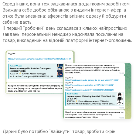
Серед інших, вона теж зацікавилася додатковим заробітком.
Вважала себе добре обізнаною з видами інтернет-афер, а
отже була впевнена: аферистів впізнає одразу й обдурити
себе не дасть.
Її перший “робочий” день складався з кількох найпростіших
завдань: персональний менджер надсилала посилання на
товар, викладений на відомій платформі інтернет-оголошень.
Дарині було потрібно “лайкнути” товар, зробити скрін