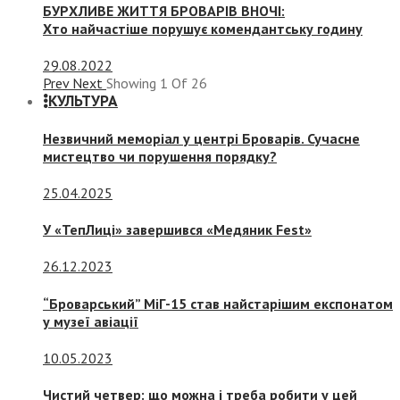
БУРХЛИВЕ ЖИТТЯ БРОВАРІВ ВНОЧІ:
Хто найчастіше порушує комендантську годину
29.08.2022
Prev
Next
Showing
1
Of
26
КУЛЬТУРА
Незвичний меморіал у центрі Броварів. Сучасне
мистецтво чи порушення порядку?
25.04.2025
У «ТепЛиці» завершився «Медяник Fest»
26.12.2023
“Броварський” МіГ-15 став найстарішим експонатом
у музеї авіації
10.05.2023
Чистий четвер: що можна і треба робити у цей