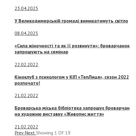
23.04.2025
У Великодимерській громаді вимикатимуть світло
08.04.2025
«Сила жіночності та як її розвинути»: броварчанок
запрошують на семінар
22.02.2022
Кіноклуб з психологом у КІП «ТепЛиця», сезон 2022
розпочато!
21.02.2022
Броварська міська бібліотека запрошує броварчан
на художню виставку «Живопис життя»
21.02.2022
Prev
Next
Showing
1
Of
19