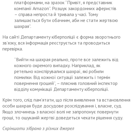
платформами, на зразок “Привіт, я представник
компанії Amazon”. Розшук закордонних аферистів
– справа непроста й тривала у часі. Тому
залишається бути обачним, аби не стати жертвою
шахрая”.
На сайті Департаменту кіберполіції є форма зворотнього
зв’язку, вся інформація реєструється та проводиться
перевірка.
“Вийти на шахрая реально, проте все залежить від
кожного окремого випадку. Наприклад, як
ретельно конспірувалися шахраї, які робили
помилки. Від кожної ситуації залежить і термін
повернення грошей”, – пляснив головний інспектор
відділу комунікації Департаменту кіберполіції.
Крім того, слід пам’ятати, що після виявлення та встановлення
особи шахрая буде досудове розслідування і, власне, суд.
Якщо злочинець з власної волі не запропонує повернути
гроші, то ошуканій жертві доведеться чекати рішення суду.
Скріншоти зібрано з різних джерел