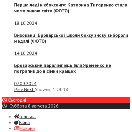
Перша леді кікбоксингу: Катерина Титаренко стала
чемпіонкою світу (ФОТО)
18.10.2024
Вихованці Броварської школи боксу знову вибороли
медалі (ФОТО)
14.10.2024
Броварський паралімпієць Ілля Яременко не
потрапив до вісімки кращих
07.09.2024
Prev
Next
Showing
1
Of
18
Сьогодні
Суббота 8 августа 2026
Головна
Війна
Новини