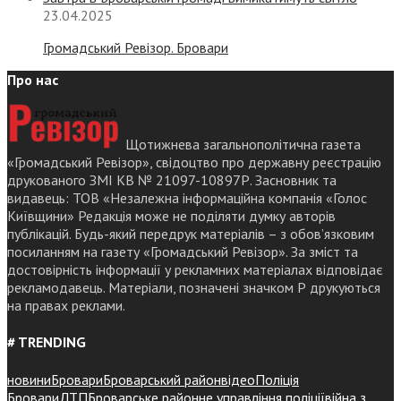
23.04.2025
Громадський Ревізор. Бровари
Про нас
Щотижнева загальнополітична газета
«Громадський Ревізор», свідоцтво про державну реєстрацію
друкованого ЗМІ КВ № 21097-10897Р. Засновник та
видавець: ТОВ «Незалежна інформаційна компанія «Голос
Київщини» Редакція може не поділяти думку авторів
публікацій. Будь-який передрук матеріалів – з обов’язковим
посиланням на газету «Громадський Ревізор». За зміст та
достовірність інформації у рекламних матеріалах відповідає
рекламодавець. Матеріали, позначені значком Р друкуються
на правах реклами.
# TRENDING
новини
Бровари
Броварський район
відео
Поліція
Бровари
ДТП
Броварське районне управління поліції
війна з