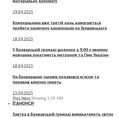
матеріальну допомогу
29.04.2025
Комунальники вже третій день намагаються
пробити засмічену каналізацію на Грушевського
18.04.2025
У Броварській громаді щоденно о 9:00 у хвилину
мовчання лунатимуть метроном та Гімн України
18.04.2025
На Броварщині чоловік подавився м’ясом та
пережив клінічну смерть
15.04.2025
Prev
Next
Showing
1
Of
588
АНОНСИ
Завтра в Броварській громаді вимикатимуть світло