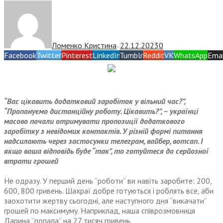
Ломенко Кристина
22.12.2023
0
—
Facebook
Twitter
Pinterest
LinkedIn
Tumblr
Reddit
VK
WhatsApp
Emai
“Вас цікавить додатковий заробіток у вільний час?”,
“Пропонуємо дистанційну роботу. Цікавить?”, – українці
масово почали отримувати пропозиції додаткового
заробітку з невідомих контактів. У різній формі питання
надсилають через застосунки телеграм, вайбер, вотсап. І
якщо ваша відповідь буде “так”, то готуйтеся до серйозної
втрати грошей
Не одразу. У перший день “роботи” ви навіть заробите: 200,
600, 800 гривень. Шахраї добре готуються і роблять все, аби
заохотити жертву сьогодні, але наступного дня “викачати”
грошей по максимуму. Наприклад, наша співрозмовниця
Дарина “попала” на 27 тисяч гривень.