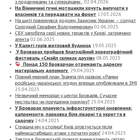
з подарунками та суперцінами
02.04.2026
На Вінничині гучні мотоцикли хочуть вилучати у
власників та передавати на фронт
17.03.2026
На щиті повернувся додому Захисник України, – солдат
Солодкий Серафим Володимирович
02.06.2025
СБУ запобігла серії нових терактів у Києві, затримано
агента
02.06.2025
У Калиті горів житловий будинок
19.05.2025
У Броварах пройшов благодійний хореографічний
фестиваль «Смайл скликає друзів»
08.05.2025
Понад 150 броварчан отримають адресну
матеріальну допомогу
29.04.2025
Повний мирний план Трампа під назвою «‎Рамки
російсько-української угоди» вперше опублікували в ЗМІ
25.04.2025
Незвичний меморіал у центрі Броварів. Сучасне
мистецтво чи порушення порядку?
25.04.2025
У Броварах планують інфраструктурні оновлення:
капремонти, парковка біля лікарні та укриття в
садочку
24.04.2025
Страшна ніч у столиці! Київ оговтується після
наймасштабнішої атаки з початку року!
24.04.2025
Завтра в Броварській громаді вимикатимуть світло