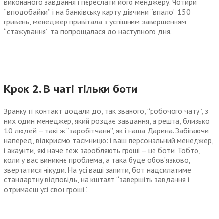
виконаного завдання і переслати його менджеру. Чотири
“вподобайки” і на банківську карту дівчини “впало” 150
гривень, менеджер привітала з успішним завершенням
“стажування” та попрощалася до наступного дня.
Крок 2. В чаті тільки боти
Зранку її контакт додали до, так званого, “робочого чату”, з
них один менеджер, який роздає завдання, а решта, близько
10 людей – такі ж “заробітчани”, як і наша Дарина. Забігаючи
наперед, відкриємо таємницю: і ваш персональний менеджер,
і акаунти, які наче теж заробляють гроші – це боти. Тобто,
коли у вас виникне проблема, а така буде обов’язково,
звертатися нікуди. На усі ваші запити, бот надсилатиме
стандартну відповідь, на кшталт “завершіть завдання і
отримаєш усі свої гроші”.