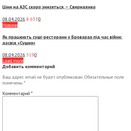
Ціни на АЗС скоро знизяться, –
Свириденко
08.04.2026
8 633
0
Новини
Як працюють суші-ресторани у Броварах під час війни:
досвід «Сушия»
08.04.2026
519
0
Load more
Добавить комментарий
Ваш адрес email не будет опубликован.
Обязательные поля
помечены
*
Комментарий
*