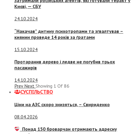
Затримали російських агентів, які готували теракт у
Києві, — СБУ
24.10.2024
“Накачав” дитину психотропами та згвалтував –
киянин проведе 14 років за ґратами
15.10.2024
Протаранив дерево і ледве не погубив трьох
пасажирів
14.10.2024
Prev
Next
Showing
1
Of
86
СУСПIЛЬСТВО
Ціни на АЗС скоро знизяться, –
Свириденко
08.04.2026
Понад 150 броварчан отримають адресну