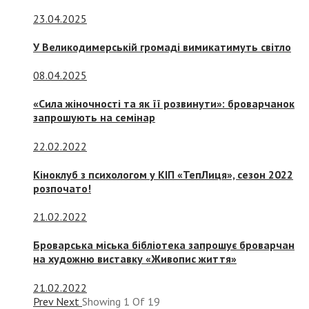
23.04.2025
У Великодимерській громаді вимикатимуть світло
08.04.2025
«Сила жіночності та як її розвинути»: броварчанок
запрошують на семінар
22.02.2022
Кіноклуб з психологом у КІП «ТепЛиця», сезон 2022
розпочато!
21.02.2022
Броварська міська бібліотека запрошує броварчан
на художню виставку «Живопис життя»
21.02.2022
Prev
Next
Showing
1
Of
19