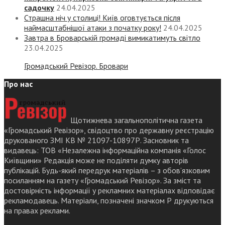
садочку
24.04.2025
Страшна ніч у столиці! Київ оговтується після
наймасштабнішої атаки з початку року!
24.04.2025
Завтра в Броварській громаді вимикатимуть світло
23.04.2025
Громадський Ревізор. Бровари
Про нас
Щотижнева загальнополітична газета
«Громадський Ревізор», свідоцтво про державну реєстрацію
друкованого ЗМІ КВ № 21097-10897Р. Засновник та
видавець: ТОВ «Незалежна інформаційна компанія «Голос
Київщини» Редакція може не поділяти думку авторів
публікацій. Будь-який передрук матеріалів – з обов’язковим
посиланням на газету «Громадський Ревізор». За зміст та
достовірність інформації у рекламних матеріалах відповідає
рекламодавець. Матеріали, позначені значком Р друкуються
на правах реклами.