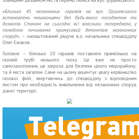
зовнішнім дизайном міста перемістилися на вул. Грушевського.
«Близько 45 незаконних гаражів на вул. Грушевського
встановлено мешканцями без будь-якого погодження та
дозволів. Станом на сьогодні всі власники попереджені, у
понеділок починаємо примусовий демонтаж незаконних
споруд»
, – налаштований рішуче в.о. начальника спецвідділу
Олег Єжаков.
Головне – близько 20 гаражів поставлені прямісінько на
газовій трубі низького тиску. Це вже не просто
самозахоплення, це загроза для безпеки цілого мікрорайону,
та й міста загалом. Саме на цьому акцентує увагу керівництво
газової філії, звертаючись до спецвідділу з відповідним
листом про необхідність вивільнення від незаконних споруд
даної території.