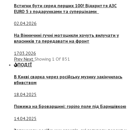
Встигни бути серед перших 100! Відкриття АЗС
EURO 5 з подарунками та суперцінами
02.04.2026
На Вінничині гучні мотоцикли хочуть вилучати у
власників та передавати на фронт
17.03.2026
Prev
Next
Showing
1
Of
851
ПОДІЇ
В Києві сварка через російську музику закінчилась
вбивством
18.04.2025
Пожежа на Броварщині: горіло поле під Баришівкою
14.04.2025