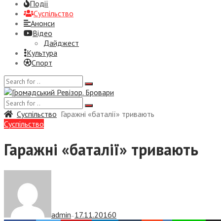
Події
Суспiльство
Анонси
Відео
Дайджест
Культура
Спорт
Суспiльство
Гаражні «баталії» тривають
Суспiльство
Гаражні «баталії» тривають
admin
17.11.2016
0
—