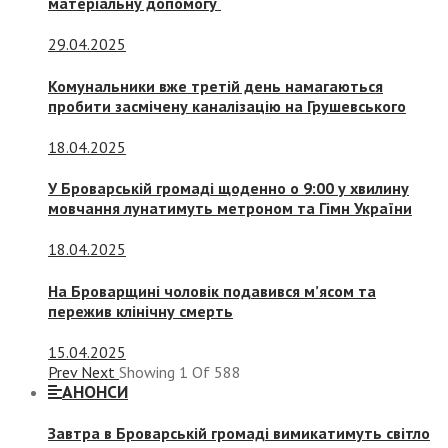
матеріальну допомогу
29.04.2025
Комунальники вже третій день намагаються
пробити засмічену каналізацію на Грушевського
18.04.2025
У Броварській громаді щоденно о 9:00 у хвилину
мовчання лунатимуть метроном та Гімн України
18.04.2025
На Броварщині чоловік подавився м’ясом та
пережив клінічну смерть
15.04.2025
Prev
Next
Showing
1
Of
588
АНОНСИ
Завтра в Броварській громаді вимикатимуть світло