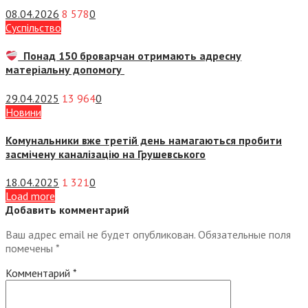
08.04.2026
8 578
0
Суспiльство
Понад 150 броварчан отримають адресну
матеріальну допомогу
29.04.2025
13 964
0
Новини
Комунальники вже третій день намагаються пробити
засмічену каналізацію на Грушевського
18.04.2025
1 321
0
Load more
Добавить комментарий
Ваш адрес email не будет опубликован.
Обязательные поля
помечены
*
Комментарий
*