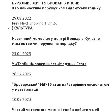
БУРХЛИВЕ ЖИТТЯ БРОВАРІВ ВНОЧІ:
Хто найчастіше порушує комендантську годину
29.08.2022
Prev
Next
Showing
1
Of
26
КУЛЬТУРА
Незвичний меморіал у центрі Броварів. Сучасне
мистецтво чи порушення порядку?
25.04.2025
У «ТепЛиці» завершився «Медяник Fest»
26.12.2023
“Броварський” МіГ-15 став найстарішим експонатом
у музеї авіації
10.05.2023
Чистий четвер: що можна і треба робити у цей