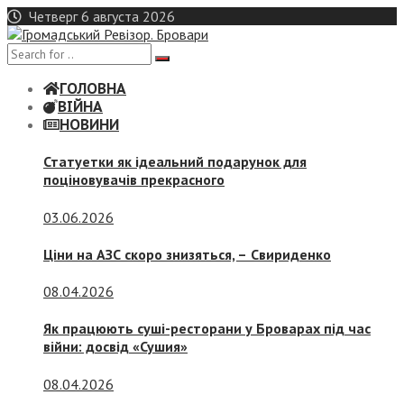
Skip
Четверг 6 августа 2026
to
content
ГОЛОВНА
ВІЙНА
НОВИНИ
Статуетки як ідеальний подарунок для
поціновувачів прекрасного
03.06.2026
Ціни на АЗС скоро знизяться, –
Свириденко
08.04.2026
Як працюють суші-ресторани у Броварах під час
війни: досвід «Сушия»
08.04.2026