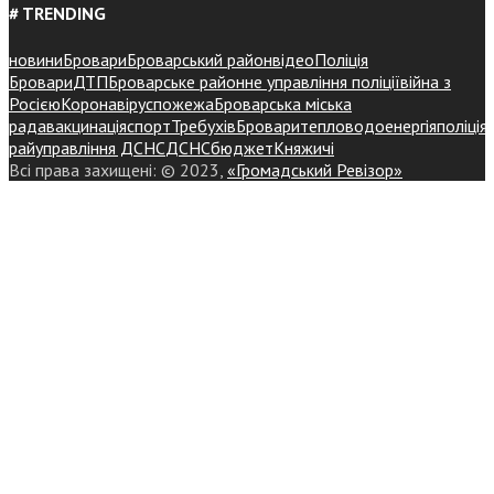
# TRENDING
новини
Бровари
Броварський район
відео
Поліція
Бровари
ДТП
Броварське районне управління поліції
війна з
Росією
Коронавірус
пожежа
Броварська міська
рада
вакцинація
спорт
Требухів
Броваритепловодоенергія
поліція
райуправління ДСНС
ДСНС
бюджет
Княжичі
Всі права захищені: © 2023,
«Громадський Ревізор»