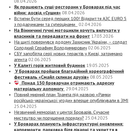
08.04.2026
Як працюють суші-ресторани у Броварах під час
війни: досвід «Сушия»
08.04.2026
Встигни бути серед перших 100! Відкриття АЗС EURO 5
з подарунками та суперцінами
02.04.2026
На Вінничині гучні мотоцикли хочуть вилучати у
власників та передавати на фронт
17.03.2026
На щиті повернувся додому Захисник України, – солдат
Солодкий Серафим Володимирович
02.06.2025
СБУ запобігла серії нових терактів у Києві, затримано
агента
02.06.2025
У Калиті горів житловий будинок
19.05.2025
У Броварах пройшов благодійний хореографічний
фестиваль «Смайл скликає друзів»
08.05.2025
Понад 150 броварчан отримають адресну
матеріальну допомогу
29.04.2025
Повний мирний план Трампа під назвою «‎Рамки
російсько-української угоди» вперше опублікували в ЗМІ
25.04.2025
Незвичний меморіал у центрі Броварів. Сучасне
мистецтво чи порушення порядку?
25.04.2025
У Броварах планують інфраструктурні оновлення:
капремонти, парковка біля лікарні та укриття в