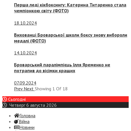
Перша леді кікбоксингу: Катерина Титаренко стала
чемпіонкою світу (ФОТО)
18.10.2024
Вихованці Броварської школи боксу знову вибороли
медалі (ФОТО)
14.10.2024
Броварський паралімпієць Ілля Яременко не
потрапив до вісімки кращих
07.09.2024
Prev
Next
Showing
1
Of
18
Сьогодні
Четверг 6 августа 2026
Головна
Війна
Новини