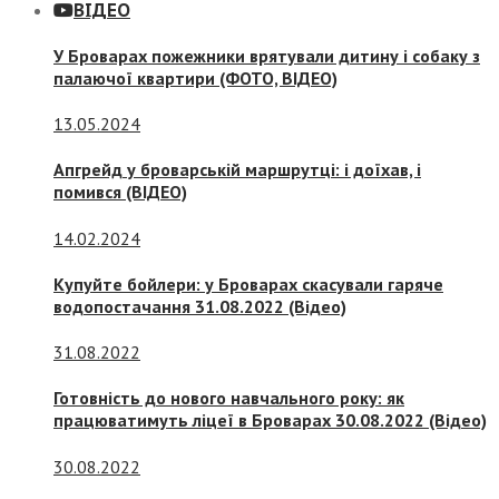
ВІДЕО
У Броварах пожежники врятували дитину і собаку з
палаючої квартири (ФОТО, ВІДЕО)
13.05.2024
Апгрейд у броварській маршрутці: і доїхав, і
помився (ВІДЕО)
14.02.2024
Купуйте бойлери: у Броварах скасували гаряче
водопостачання 31.08.2022 (Відео)
31.08.2022
Готовність до нового навчального року: як
працюватимуть ліцеї в Броварах 30.08.2022 (Відео)
30.08.2022