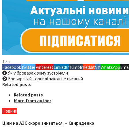
175
Facebook
Twitter
Pinterest
LinkedIn
Tumblr
Reddit
VK
WhatsApp
Emai
Як у броварах зиму зустрічали
Броварській торгівлі закон не писаний
Related posts
Related posts
More from author
Новини
Ціни на АЗС скоро знизяться, –
Свириденко