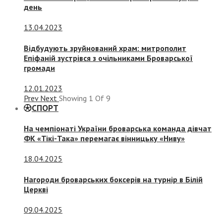
день
13.04.2023
Відбудують зруйнований храм: митрополит
Епіфаній зустрівся з очільниками Броварської
громади
12.01.2023
Prev
Next
Showing
1
Of
9
СПОРТ
На чемпіонаті України броварська команда дівчат
ФК «Тікі-Така» перемагає вінницьку «Ниву»
18.04.2025
Нагороди броварських боксерів на турнір в Білій
Церкві
09.04.2025