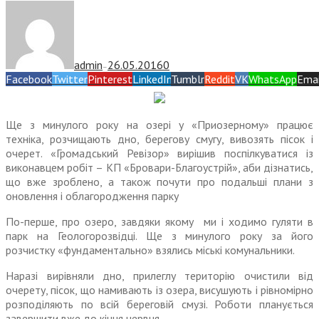
admin
26.05.2016
0
—
Facebook
Twitter
Pinterest
LinkedIn
Tumblr
Reddit
VK
WhatsApp
Emai
Ще з минулого року на озері у «Приозерному» працює
техніка, розчищають дно, берегову смугу, вивозять пісок і
очерет. «Громадський Ревізор» вирішив поспілкуватися із
виконавцем робіт – КП «Бровари-Благоустрій», аби дізнатись,
що вже зроблено, а також почути про подальші плани з
оновлення і облагородження парку
По-перше, про озеро, завдяки якому ми і ходимо гуляти в
парк на Геологорозвідці. Ще з минулого року за його
розчистку «фундаментально» взялись міські комунальники.
Наразі вирівняли дно, прилеглу територію очистили від
очерету, пісок, що намивають із озера, висушують і рівномірно
розподіляють по всій береговій смузі. Роботи планується
завершити вже до кінця червня.