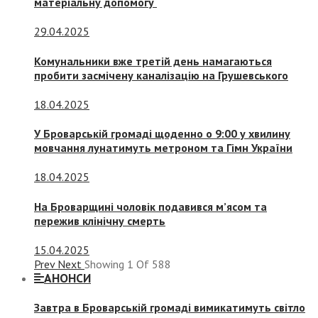
матеріальну допомогу
29.04.2025
Комунальники вже третій день намагаються
пробити засмічену каналізацію на Грушевського
18.04.2025
У Броварській громаді щоденно о 9:00 у хвилину
мовчання лунатимуть метроном та Гімн України
18.04.2025
На Броварщині чоловік подавився м’ясом та
пережив клінічну смерть
15.04.2025
Prev
Next
Showing
1
Of
588
АНОНСИ
Завтра в Броварській громаді вимикатимуть світло