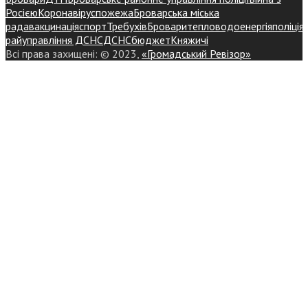
Росією
Коронавірус
пожежа
Броварська міська
рада
вакцинація
спорт
Требухів
Броваритепловодоенергія
поліція
райуправління ДСНС
ДСНС
бюджет
Княжичі
Всі права захищені: © 2023,
«Громадський Ревізор»