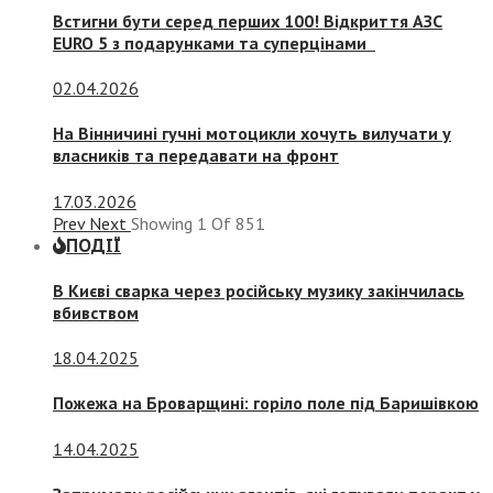
Встигни бути серед перших 100! Відкриття АЗС
EURO 5 з подарунками та суперцінами
02.04.2026
На Вінничині гучні мотоцикли хочуть вилучати у
власників та передавати на фронт
17.03.2026
Prev
Next
Showing
1
Of
851
ПОДІЇ
В Києві сварка через російську музику закінчилась
вбивством
18.04.2025
Пожежа на Броварщині: горіло поле під Баришівкою
14.04.2025