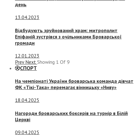
день
13.04.2023
Відбудують зруйнований храм: митрополит
Епіфаній зустрівся з очільниками Броварської
громади
12.01.2023
Prev
Next
Showing
1
Of
9
СПОРТ
На чемпіонаті України броварська команда дівчат
ФК «Тікі-Така» перемагає вінницьку «Ниву»
18.04.2025
Нагороди броварських боксерів на турнір в Білій
Церкві
09.04.2025