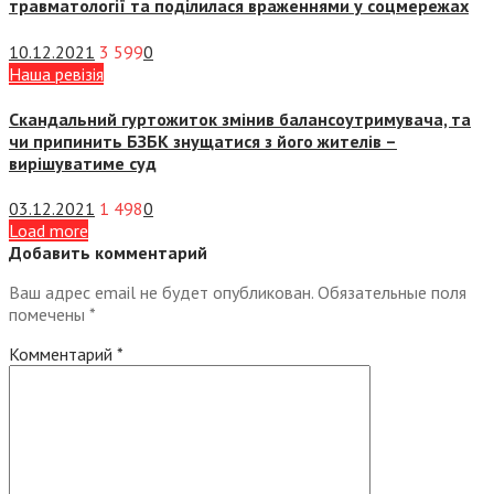
травматології та поділилася враженнями у соцмережах
10.12.2021
3 599
0
Наша ревізія
Скандальний гуртожиток змінив балансоутримувача, та
чи припинить БЗБК знущатися з його жителів –
вирішуватиме суд
03.12.2021
1 498
0
Load more
Добавить комментарий
Ваш адрес email не будет опубликован.
Обязательные поля
помечены
*
Комментарий
*