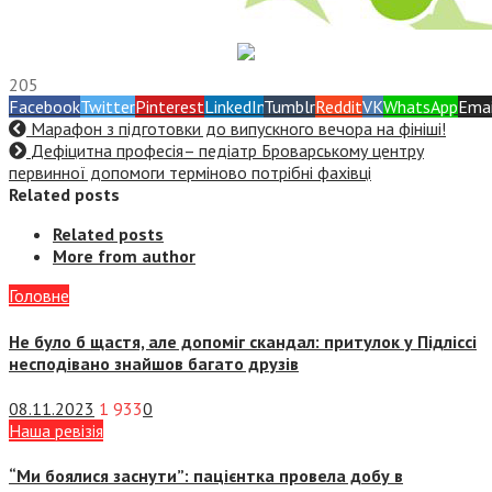
205
Facebook
Twitter
Pinterest
LinkedIn
Tumblr
Reddit
VK
WhatsApp
Emai
Марафон з підготовки до випускного вечора на фініші!
Дефіцитна професія– педіатр Броварському центру
первинної допомоги терміново потрібні фахівці
Related posts
Related posts
More from author
Головне
Не було б щастя, але допоміг скандал: притулок у Підліссі
несподівано знайшов багато друзів
08.11.2023
1 933
0
Наша ревізія
“Ми боялися заснути”: пацієнтка провела добу в