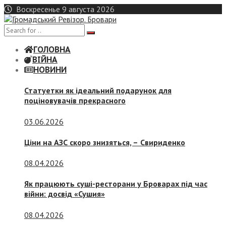
Skip
Воскресенье 9 августа 2026
to
content
ГОЛОВНА
ВІЙНА
НОВИНИ
Статуетки як ідеальний подарунок для
поціновувачів прекрасного
03.06.2026
Ціни на АЗС скоро знизяться, –
Свириденко
08.04.2026
Як працюють суші-ресторани у Броварах під час
війни: досвід «Сушия»
08.04.2026