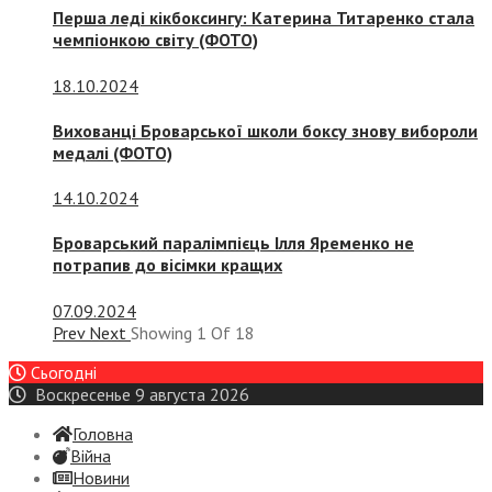
Перша леді кікбоксингу: Катерина Титаренко стала
чемпіонкою світу (ФОТО)
18.10.2024
Вихованці Броварської школи боксу знову вибороли
медалі (ФОТО)
14.10.2024
Броварський паралімпієць Ілля Яременко не
потрапив до вісімки кращих
07.09.2024
Prev
Next
Showing
1
Of
18
Сьогодні
Воскресенье 9 августа 2026
Головна
Війна
Новини