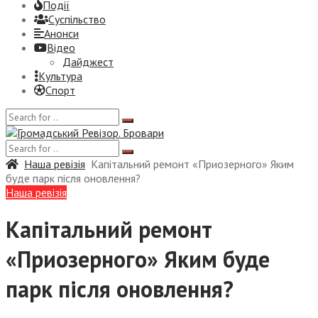
Події
Суспiльство
Анонси
Відео
Дайджест
Культура
Спорт
Наша ревізія
Капітальний ремонт «Приозерного» Яким
буде парк після оновлення?
Наша ревізія
Капітальний ремонт
«Приозерного» Яким буде
парк після оновлення?