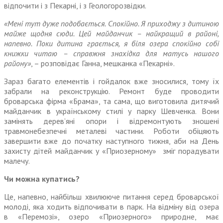
відпочити і з Пекарні, і з Геологорозвідки.
«Мені тут дуже подобається. Спокійно. Я приходжу з дитиною
майже щодня сюди. Цей майданчик – найкращий в районі,
напевно. Поки дитина грається, я біля озера спокійно собі
книжки читаю – справжня знахідка для матусь нашого
району»
, – розповідає Ганна, мешканка «Пекарні».
Зараз багато елементів і гойдалок вже зносилися, тому їх
забрали на реконструкцію. Ремонт буде проводити
броварська фірма «Брама», та сама, що виготовила дитячий
майданчик в українському стилі у парку Шевченка. Вони
замінять дерев’яні опори і відремонтують зношені
травмонебезпечні металеві частини. Роботи обіцяють
завершити вже до початку наступного тижня, аби на День
захисту дітей майданчик у «Приозерному» зміг порадувати
малечу.
Чи можна купатись?
Це, напевно, найбільш хвилююче питання серед броварської
молоді, яка ходить відпочивати в парк. На відміну від озера
в «Перемозі», озеро «Приозерного» природне, має