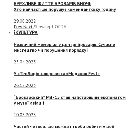
БУРХЛИВЕ ЖИТТЯ БРОВАРІВ ВНОЧІ:
Хто найчастіше порушує комендантську годину
29.08.2022
Prev
Next
Showing
1
Of
26
КУЛЬТУРА
Незвичний меморіал у центрі Броварів. Сучасне
мистецтво чи порушення порядку?
25.04.2025
У «ТепЛиці» завершився «Медяник Fest»
26.12.2023
“Броварський” МіГ-15 став найстарішим експонатом
у музеї авіації
10.05.2023
Чистий четвер: що можна і треба робити у цей