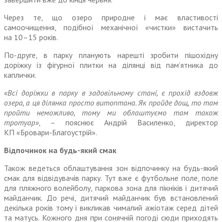
Через те, що озеро природне і має властивості
самоочищення, подібної механічної «чистки» вистачить
на 10–15 років.
По-друге, в парку планують нарешті зробити пішохідну
доріжку із фігурної плитки на ділянці від пам’ятника до
каплички.
«Всі доріжки в парку в задовільному стані, є прохід вздовж
озера, а ця ділянка просто витоптана. Як пройде дощ, то там
пройти неможливо, тому ми облаштуємо там також
тротуар»
, – пояснює Андрій Василенко, директор
КП «Бровари-Благоустрій».
Відпочинок
на будь-який смак
Також ведеться облаштування зон відпочинку на будь-який
смак для відвідувачів парку. Тут вже є футбольне поле, поле
для пляжного волейболу, паркова зона для пікніків і дитячий
майданчик. До речі, дитячий майданчик був встановлений
декілька років тому і викликав чималий ажіотаж серед дітей
та матусь. Кожного дня при сонячній погоді сюди приходять