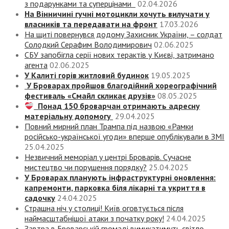
з подарунками та суперцінами
02.04.2026
На Вінничині гучні мотоцикли хочуть вилучати у
власників та передавати на фронт
17.03.2026
На щиті повернувся додому Захисник України, – солдат
Солодкий Серафим Володимирович
02.06.2025
СБУ запобігла серії нових терактів у Києві, затримано
агента
02.06.2025
У Калиті горів житловий будинок
19.05.2025
У Броварах пройшов благодійний хореографічний
фестиваль «Смайл скликає друзів»
08.05.2025
Понад 150 броварчан отримають адресну
матеріальну допомогу
29.04.2025
Повний мирний план Трампа під назвою «‎Рамки
російсько-української угоди» вперше опублікували в ЗМІ
25.04.2025
Незвичний меморіал у центрі Броварів. Сучасне
мистецтво чи порушення порядку?
25.04.2025
У Броварах планують інфраструктурні оновлення:
капремонти, парковка біля лікарні та укриття в
садочку
24.04.2025
Страшна ніч у столиці! Київ оговтується після
наймасштабнішої атаки з початку року!
24.04.2025
Завтра в Броварській громаді вимикатимуть світло