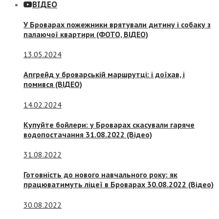
ВІДЕО
У Броварах пожежники врятували дитину і собаку з
палаючої квартири (ФОТО, ВІДЕО)
13.05.2024
Апгрейд у броварській маршрутці: і доїхав, і
помився (ВІДЕО)
14.02.2024
Купуйте бойлери: у Броварах скасували гаряче
водопостачання 31.08.2022 (Відео)
31.08.2022
Готовність до нового навчального року: як
працюватимуть ліцеї в Броварах 30.08.2022 (Відео)
30.08.2022