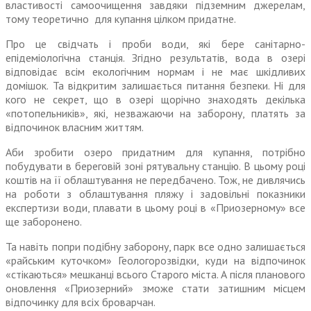
властивості самоочищення завдяки підземним джерелам,
тому теоретично для купання цілком придатне.
Про це свідчать і проби води, які бере санітарно-
епідеміологічна станція. Згідно результатів, вода в озері
відповідає всім екологічним нормам і не має шкідливих
домішок. Та відкритим залишається питання безпеки. Ні для
кого не секрет, що в озері щорічно знаходять декілька
«потопельників», які, незважаючи на заборону, платять за
відпочинок власним життям.
Аби зробити озеро придатним для купання, потрібно
побудувати в береговій зоні рятувальну станцію. В цьому році
коштів на її облаштування не передбачено. Тож, не дивлячись
на роботи з облаштування пляжу і задовільні показники
експертизи води, плавати в цьому році в «Приозерному» все
ще заборонено.
Та навіть попри подібну заборону, парк все одно залишається
«райським куточком» Геологорозвідки, куди на відпочинок
«стікаються» мешканці всього Старого міста. А після планового
оновлення «Приозерний» зможе стати затишним місцем
відпочинку для всіх броварчан.