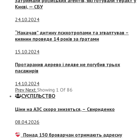
Затримали російських агентів, які готували теракт у
Києві, — СБУ
24.10.2024
“Накачав” дитину психотропами та згвалтував –
киянин проведе 14 років за ґратами
15.10.2024
Протаранив дерево і ледве не погубив трьох
пасажирів
14.10.2024
Prev
Next
Showing
1
Of
86
СУСПIЛЬСТВО
Ціни на АЗС скоро знизяться, –
Свириденко
08.04.2026
Понад 150 броварчан отримають адресну