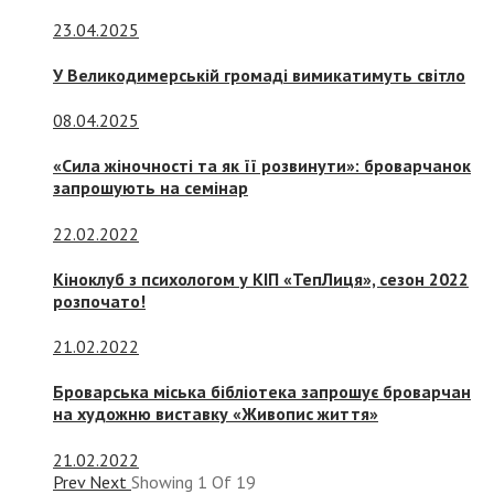
23.04.2025
У Великодимерській громаді вимикатимуть світло
08.04.2025
«Сила жіночності та як її розвинути»: броварчанок
запрошують на семінар
22.02.2022
Кіноклуб з психологом у КІП «ТепЛиця», сезон 2022
розпочато!
21.02.2022
Броварська міська бібліотека запрошує броварчан
на художню виставку «Живопис життя»
21.02.2022
Prev
Next
Showing
1
Of
19