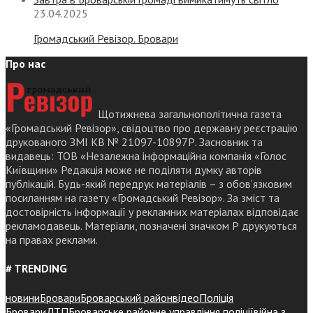
23.04.2025
Громадський Ревізор. Бровари
Про нас
Щотижнева загальнополітична газета
«Громадський Ревізор», свідоцтво про державну реєстрацію
друкованого ЗМІ КВ № 21097-10897Р. Засновник та
видавець: ТОВ «Незалежна інформаційна компанія «Голос
Київщини» Редакція може не поділяти думку авторів
публікацій. Будь-який передрук матеріалів – з обов’язковим
посиланням на газету «Громадський Ревізор». За зміст та
достовірність інформації у рекламних матеріалах відповідає
рекламодавець. Матеріали, позначені значком Р друкуються
на правах реклами.
# TRENDING
новини
Бровари
Броварський район
відео
Поліція
Бровари
ДТП
Броварське районне управління поліції
війна з