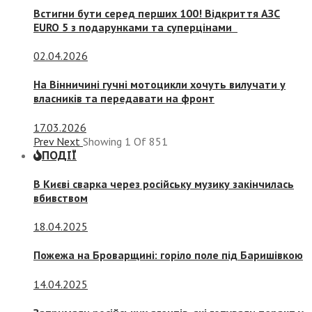
Встигни бути серед перших 100! Відкриття АЗС
EURO 5 з подарунками та суперцінами
02.04.2026
На Вінничині гучні мотоцикли хочуть вилучати у
власників та передавати на фронт
17.03.2026
Prev
Next
Showing
1
Of
851
ПОДІЇ
В Києві сварка через російську музику закінчилась
вбивством
18.04.2025
Пожежа на Броварщині: горіло поле під Баришівкою
14.04.2025