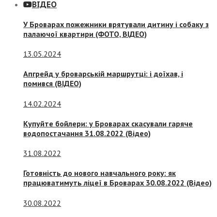
ВІДЕО
У Броварах пожежники врятували дитину і собаку з
палаючої квартири (ФОТО, ВІДЕО)
13.05.2024
Апгрейд у броварській маршрутці: і доїхав, і
помився (ВІДЕО)
14.02.2024
Купуйте бойлери: у Броварах скасували гаряче
водопостачання 31.08.2022 (Відео)
31.08.2022
Готовність до нового навчального року: як
працюватимуть ліцеї в Броварах 30.08.2022 (Відео)
30.08.2022