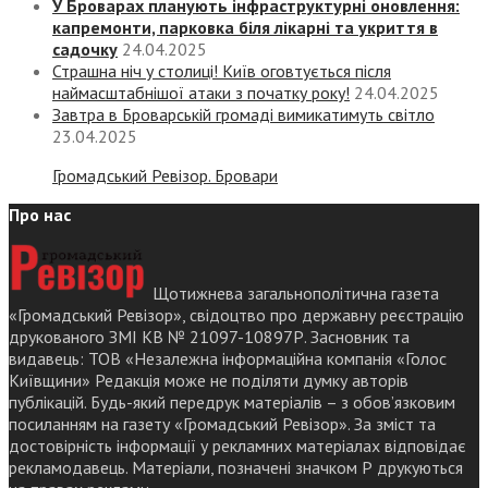
У Броварах планують інфраструктурні оновлення:
капремонти, парковка біля лікарні та укриття в
садочку
24.04.2025
Страшна ніч у столиці! Київ оговтується після
наймасштабнішої атаки з початку року!
24.04.2025
Завтра в Броварській громаді вимикатимуть світло
23.04.2025
Громадський Ревізор. Бровари
Про нас
Щотижнева загальнополітична газета
«Громадський Ревізор», свідоцтво про державну реєстрацію
друкованого ЗМІ КВ № 21097-10897Р. Засновник та
видавець: ТОВ «Незалежна інформаційна компанія «Голос
Київщини» Редакція може не поділяти думку авторів
публікацій. Будь-який передрук матеріалів – з обов’язковим
посиланням на газету «Громадський Ревізор». За зміст та
достовірність інформації у рекламних матеріалах відповідає
рекламодавець. Матеріали, позначені значком Р друкуються