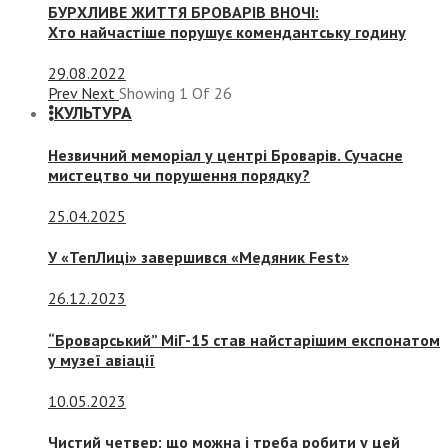
БУРХЛИВЕ ЖИТТЯ БРОВАРІВ ВНОЧІ:
Хто найчастіше порушує комендантську годину
29.08.2022
Prev
Next
Showing
1
Of
26
КУЛЬТУРА
Незвичний меморіал у центрі Броварів. Сучасне
мистецтво чи порушення порядку?
25.04.2025
У «ТепЛиці» завершився «Медяник Fest»
26.12.2023
“Броварський” МіГ-15 став найстарішим експонатом
у музеї авіації
10.05.2023
Чистий четвер: що можна і треба робити у цей