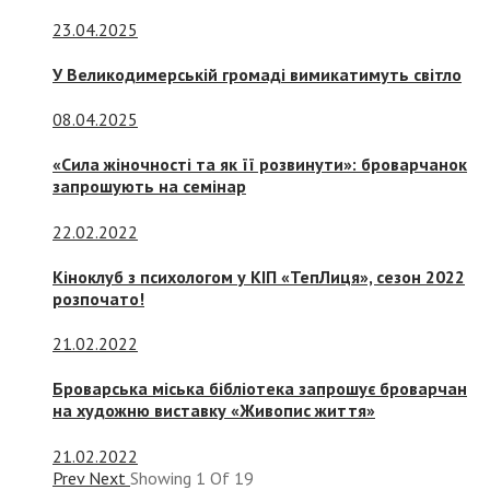
23.04.2025
У Великодимерській громаді вимикатимуть світло
08.04.2025
«Сила жіночності та як її розвинути»: броварчанок
запрошують на семінар
22.02.2022
Кіноклуб з психологом у КІП «ТепЛиця», сезон 2022
розпочато!
21.02.2022
Броварська міська бібліотека запрошує броварчан
на художню виставку «Живопис життя»
21.02.2022
Prev
Next
Showing
1
Of
19