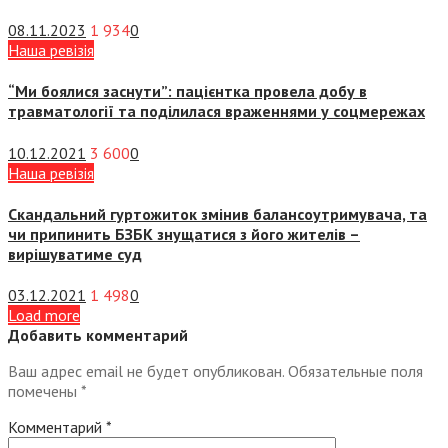
08.11.2023
1 934
0
Наша ревізія
“Ми боялися заснути”: пацієнтка провела добу в
травматології та поділилася враженнями у соцмережах
10.12.2021
3 600
0
Наша ревізія
Скандальний гуртожиток змінив балансоутримувача, та
чи припинить БЗБК знущатися з його жителів –
вирішуватиме суд
03.12.2021
1 498
0
Load more
Добавить комментарий
Ваш адрес email не будет опубликован.
Обязательные поля
помечены
*
Комментарий
*