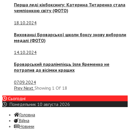
Перша леді кікбоксингу: Катерина Титаренко стала
чемпіонкою світу (ФОТО)
18.10.2024
Вихованці Броварської школи боксу знову вибороли
медалі (ФОТО)
14.10.2024
Броварський паралімпієць Ілля Яременко не
потрапив до вісімки кращих
07.09.2024
Prev
Next
Showing
1
Of
18
Сьогодні
Понедельник 10 августа 2026
Головна
Війна
Новини