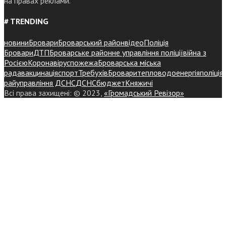
на правах реклами.
# TRENDING
новини
Бровари
Броварський район
відео
Поліція
Бровари
ДТП
Броварське районне управління поліції
війна з
Росією
Коронавірус
пожежа
Броварська міська
рада
вакцинація
спорт
Требухів
Броваритепловодоенергія
поліція
райуправління ДСНС
ДСНС
бюджет
Княжичі
Всі права захищені: © 2023,
«Громадський Ревізор»