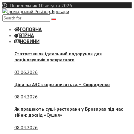
Skip
Понедельник 10 августа 2026
to
content
ГОЛОВНА
ВІЙНА
НОВИНИ
Статуетки як ідеальний подарунок для
поціновувачів прекрасного
03.06.2026
Ціни на АЗС скоро знизяться, –
Свириденко
08.04.2026
Як працюють суші-ресторани у Броварах під час
війни: досвід «Сушия»
08.04.2026