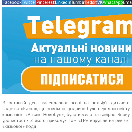
Facebook
Twitter
Pinterest
LinkedIn
Tumblr
Reddit
VK
WhatsApp
Emai
В останній день календарної осені на подвір’ї дитячого
садочка «Казка», що зовсім нещодавно було передано місту
компанією «Альянс Новобуд», було весело та гамірно. Знову
урочистості? З якого приводу? Тож «ГР» вирушає на ревізію
«казкової» події