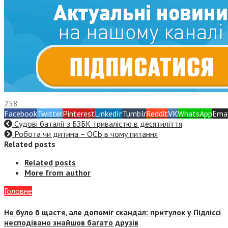
258
Facebook
Twitter
Pinterest
LinkedIn
Tumblr
Reddit
VK
WhatsApp
Emai
Судові баталії з БЗБК тривалістю в десятиліття
Робота чи дитина – ОСЬ в чому питання
Related posts
Related posts
More from author
Головне
Не було б щастя, але допоміг скандал: притулок у Підліссі
несподівано знайшов багато друзів