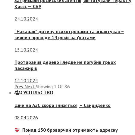
Затримали російських агентів, які готували теракт у
Києві, — СБУ
24.10.2024
“Накачав” дитину психотропами та згвалтував –
киянин проведе 14 років за ґратами
15.10.2024
Протаранив дерево і ледве не погубив трьох
пасажирів
14.10.2024
Prev
Next
Showing
1
Of
86
СУСПIЛЬСТВО
Ціни на АЗС скоро знизяться, –
Свириденко
08.04.2026
Понад 150 броварчан отримають адресну