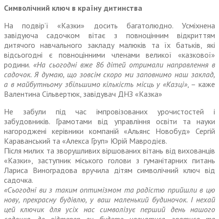
Символічний ключ в країну дитинства
На подвір’ї «Казки» досить багатолюдно. Усміхнена
завідуюча садочком вітає з повноцінним відкриттям
дитячого навчального закладу малюків та їх батьків, які
відсьогодні є повноцінними членами великої «казкової»
родини.
«На сьогодні вже 86 дітей отримали направлення в
садочок. Я думаю, що зов­сім скоро ми заповнимо наш заклад,
а в майбутньому збільшимо кількість місць у «Казці»
, – каже
Валентина Сільвертюк, завідувач ДНЗ «Казка»
Не забули під час імпровізованих урочистостей і
забудовників. Грамотами від управління освіти та науки
нагороджені керівники компаній «Альянс Новобуд» Сергій
Караванський та «Алекса Груп» Юрій Мавродієв.
Після милих та зворушливих віршованих вітань від вихованців
«Казки», заступник міського голови з гуманітарних питань
Лариса Виноградова вручила дітям символічний ключ від
садочка.
«Сьогодні ви з таким оптимізмом та радістю прийшли в цю
нову, прекрасну будівлю, у ваш маленький будиночок. І нехай
цей ключик для усіх нас символізує перший день нашого