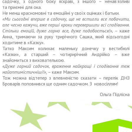
садочку, з одного боку яскраві, з іншого – ненав’язливі
та приємні для ока.
Не менш красномовні та емоційні у своїх оцінках і батьки.
«Ми сьогодні вперше в садочку, ще не встигли все побачити,
але чесно кажучи, вже перші кроки перевершили всі сподівання.
Стільки емоцій, дуже гарно все, дуже подобається!»,
– каже
Анна, тримаючи за руку трирічного Сашка, який відсьогодні
ходитиме в «Казку».
Татко Максим колихає маленьку донечку у вестибюлі
«Казки», а старший – чотирирічний Андрійко – вже
знайомиться з вихователькою.
«Дуже гарний садочок, враження найкращі і сподівання теж
найоптимістичніші!»
, – каже Максим.
Тож можна відтепер з впевненістю сказати – перелік ДНЗ
Броварів поповнився ще одним садочком. З новосіллям!
Ольга Підлісна