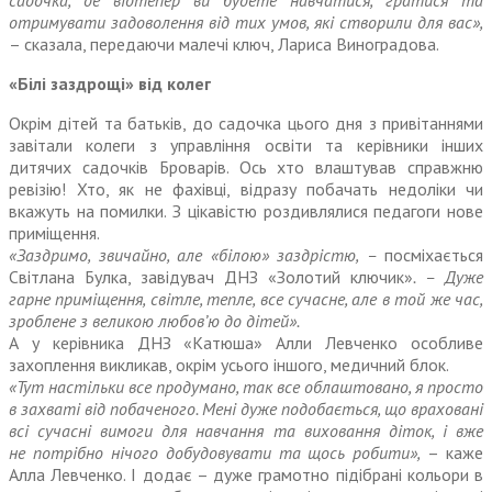
садочка, де відтепер ви будете навчатися, гратися та
отримувати задоволення від тих умов, які створили для вас»,
– сказала, передаючи малечі ключ, Лариса Виноградова.
«Білі заздрощі» від колег
Окрім дітей та батьків, до садочка цього дня з привітаннями
завітали колеги з управління освіти та керівники інших
дитячих садочків Броварів. Ось хто влаштував справжню
ревізію! Хто, як не фахівці, відразу побачать недоліки чи
вкажуть на помилки. З цікавістю роздивлялися педагоги нове
приміщення.
«Заздримо, звичайно, але «білою» заздрістю, –
посміхається
Світлана Булка, завідувач ДНЗ «Золотий ключик»
. – Дуже
гарне приміщення, світле, тепле, все сучасне, але в той же час,
зроблене з великою любов’ю до дітей».
А у керівника ДНЗ «Катюша» Алли Левченко особливе
захоплення викликав, окрім усього іншого, медичний блок.
«Тут настільки все продумано, так все облаштовано, я просто
в захваті від побаченого. Мені дуже подобається, що враховані
всі сучасні вимоги для навчання та виховання діток, і вже
не потрібно нічого добудовувати та щось робити»,
– каже
Алла Левченко. І додає – дуже грамотно підібрані кольори в