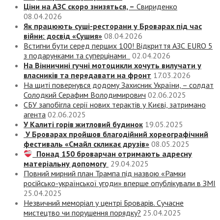
Ціни на АЗС скоро знизяться, –
Свириденко
08.04.2026
Як працюють суші-ресторани у Броварах під час
війни: досвід «Сушия»
08.04.2026
Встигни бути серед перших 100! Відкриття АЗС EURO 5
з подарунками та суперцінами
02.04.2026
На Вінничині гучні мотоцикли хочуть вилучати у
власників та передавати на фронт
17.03.2026
На щиті повернувся додому Захисник України, – солдат
Солодкий Серафим Володимирович
02.06.2025
СБУ запобігла серії нових терактів у Києві, затримано
агента
02.06.2025
У Калиті горів житловий будинок
19.05.2025
У Броварах пройшов благодійний хореографічний
фестиваль «Смайл скликає друзів»
08.05.2025
Понад 150 броварчан отримають адресну
матеріальну допомогу
29.04.2025
Повний мирний план Трампа під назвою «‎Рамки
російсько-української угоди» вперше опублікували в ЗМІ
25.04.2025
Незвичний меморіал у центрі Броварів. Сучасне
мистецтво чи порушення порядку?
25.04.2025