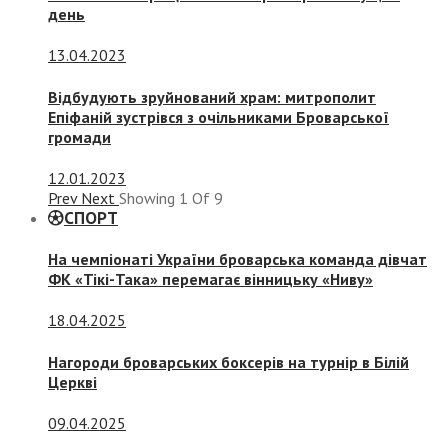
день
13.04.2023
Відбудують зруйнований храм: митрополит
Епіфаній зустрівся з очільниками Броварської
громади
12.01.2023
Prev
Next
Showing
1
Of
9
СПОРТ
На чемпіонаті України броварська команда дівчат
ФК «Тікі-Така» перемагає вінницьку «Ниву»
18.04.2025
Нагороди броварських боксерів на турнір в Білій
Церкві
09.04.2025