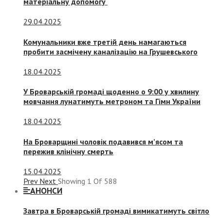
матеріальну допомогу
29.04.2025
Комунальники вже третій день намагаються
пробити засмічену каналізацію на Грушевського
18.04.2025
У Броварській громаді щоденно о 9:00 у хвилину
мовчання лунатимуть метроном та Гімн України
18.04.2025
На Броварщині чоловік подавився м’ясом та
пережив клінічну смерть
15.04.2025
Prev
Next
Showing
1
Of
588
АНОНСИ
Завтра в Броварській громаді вимикатимуть світло