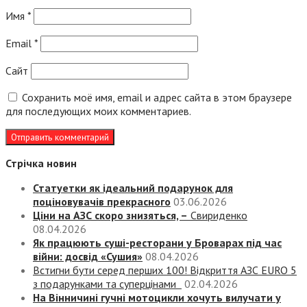
Имя
*
Email
*
Сайт
Сохранить моё имя, email и адрес сайта в этом браузере
для последующих моих комментариев.
Стрічка новин
Статуетки як ідеальний подарунок для
поціновувачів прекрасного
03.06.2026
Ціни на АЗС скоро знизяться, –
Свириденко
08.04.2026
Як працюють суші-ресторани у Броварах під час
війни: досвід «Сушия»
08.04.2026
Встигни бути серед перших 100! Відкриття АЗС EURO 5
з подарунками та суперцінами
02.04.2026
На Вінничині гучні мотоцикли хочуть вилучати у