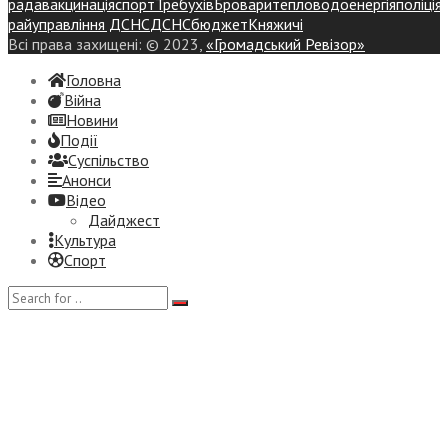
рада
вакцинація
спорт
Требухів
Броваритепловодоенергія
поліція
райуправління ДСНС
ДСНС
бюджет
Княжичі
Всі права захищені: © 2023,
«Громадський Ревізор»
Головна
Війна
Новини
Події
Суспiльство
Анонси
Відео
Дайджест
Культура
Спорт