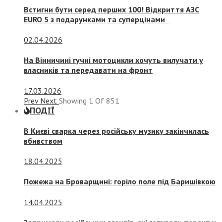
Встигни бути серед перших 100! Відкриття АЗС
EURO 5 з подарунками та суперцінами
02.04.2026
На Вінничині гучні мотоцикли хочуть вилучати у
власників та передавати на фронт
17.03.2026
Prev
Next
Showing
1
Of
851
ПОДІЇ
В Києві сварка через російську музику закінчилась
вбивством
18.04.2025
Пожежа на Броварщині: горіло поле під Баришівкою
14.04.2025