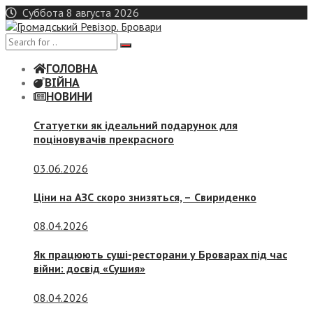
Skip
Суббота 8 августа 2026
to
content
ГОЛОВНА
ВІЙНА
НОВИНИ
Статуетки як ідеальний подарунок для
поціновувачів прекрасного
03.06.2026
Ціни на АЗС скоро знизяться, –
Свириденко
08.04.2026
Як працюють суші-ресторани у Броварах під час
війни: досвід «Сушия»
08.04.2026