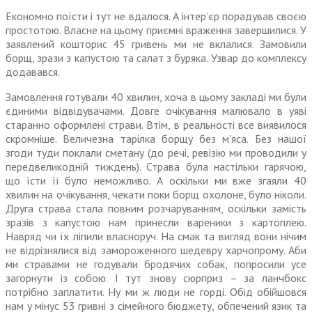
Економно поїсти і тут не вда­лося. А інтер’єр порадував своєю
простотою. Власне на цьому приємні враження завершилися. У
заявлений кошторис 45 гривень ми не вклалися. Замовили
борщ, зрази з капустою та салат з буряка. Узвар до комплексу
додавався.
Замовлення готували 40 хвилин, хоча в цьому закладі ми були
єди­ними відвідувачами. Довге очіку­вання малювало в уяві
старанно оформлені страви. Втім, в реаль­ності все виявилося
скромніше. Величезна тарілка борщу без м’яса. Без нашої
згоди туди поклали сметану (до речі, ревізію ми проводили у
передвеликодній тиждень). Страва була настільки гарячою,
що їсти її було немож­ливо. А оскільки ми вже згаяли 40
хвилин на очікування, чекати поки борщ охолоне, було ніколи.
Друга страва стала повним роз­чаруванням, оскільки замість
зразів з капустою нам принесли вареники з картоплею.
Навряд чи їх ліпили власноруч. На смак та вигляд вони нічим
не від­різнялися від замороженного шедевру харчопрому. Аби
ми стравами не годували бродячих собак, попросили усе
загорнути із собою. І тут знову сюрприз – за ланчбокс
потрібно заплатити. Ну ми ж люди не горді. Обід обійшовся
нам у мінус 53 гривні з сімейного бюджету, обпечений язик та