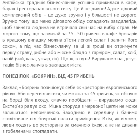
Англійська традиція бізнес-лан­чів успішно прижилася в кафе,
барах і ресторанах всього світу. Це й не дивно! Адже діловий
комплексний обід – це дуже зручно і у більшості не дорого.
Зручно тому, що меню ділового обіду складають заздалегідь,
щоб зайнята людина не втрачала свій час на вибір страв. Не
дорого тому, що зазвичай за 35–50 гри­вень в кафе Броварів
в кращому випадку можна з’їсти легкий салат і запити його
соком, а під час бізнес-ланчу за ці ж гроші ви отри­муєте
першу страву, рибне або м’ясне блюдо з гарніром, салат, хліб,
напій (чай, кава, узвар, сік). Що ж, в путь! Вирушаємо на дегус­
тацію бізнес-ланчів в закладах міста.
ПОНЕДІЛОК. «БОЯРИН». ВІД 45 ГРИВЕНЬ
Заклад «Боярин» позиціонує себе як «ресторан європейського
рівня». Аби пересвідчитися, чи можна за 45 гривень, як обіцяно
на борді біля входу, смачно пообідати – вирушаємо сюди.
Екстер’єр радує око. Міцна спо­руда з червоної цегли не може
залишитися непоміченою. Заходимо в середину і бачимо
стилізоване під боярські палати приміщення. Втім, як відомо,
люди ходять до ресторанів за смачною їжею, а не на дивани
з гобеленами споглядати.