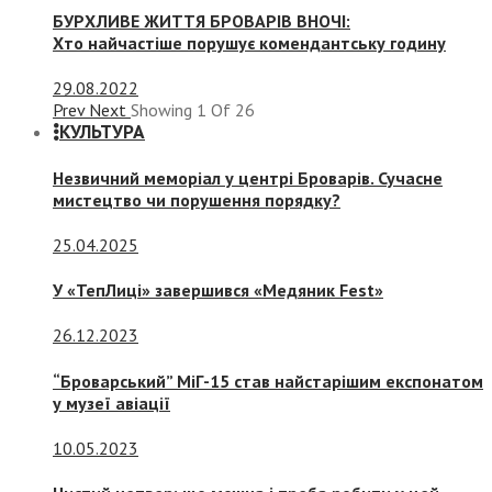
БУРХЛИВЕ ЖИТТЯ БРОВАРІВ ВНОЧІ:
Хто найчастіше порушує комендантську годину
29.08.2022
Prev
Next
Showing
1
Of
26
КУЛЬТУРА
Незвичний меморіал у центрі Броварів. Сучасне
мистецтво чи порушення порядку?
25.04.2025
У «ТепЛиці» завершився «Медяник Fest»
26.12.2023
“Броварський” МіГ-15 став найстарішим експонатом
у музеї авіації
10.05.2023