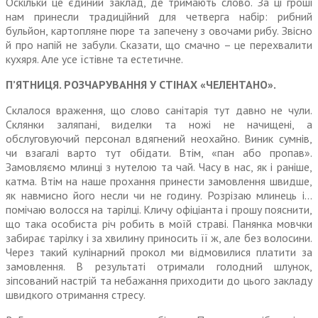
Оскільки це єдиний заклад, де тримають слово. За ці гроші
нам принесли традиційний для четверга набір: рибний
бульйон, картопляне пюре та запечену з овочами рибу. Звісно
й про напій не забули. Сказати, що смачно – це перехвалити
кухяря. Але усе їстівне та естетичне.
П’ЯТНИЦЯ. РОЗЧАРУВАННЯ У СТІНАХ «ЧЕЛЕНТАНО».
Склалося враження, що слово санітарія тут давно не чули.
Склянки заляпані, виделки та ножі не начищені, а
обслуговуючий персонал вдягнений неохайно. Виник сумнів,
чи взагалі варто тут обідати. Втім, «пан або пропав».
Замовляємо млинці з нутелою та чай. Часу в нас, як і раніше,
катма. Втім на наше прохання принести замовлення швидше,
як навмисно його несли чи не годину. Розрізаю млинець і…
помічаю волосся на тарілці. Кличу офіціанта і прошу пояснити,
що така особиста річ робить в моїй страві. Панянка мовчки
забирає тарілку і за хвилину приносить її ж, але без волосини.
Через такий кулінарний прокол ми відмовилися платити за
замовлення. В результаті отримали голодний шлунок,
зіпсований настрій та небажання приходити до цього закладу
швидкого отримання стресу.