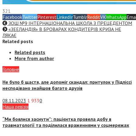
321
Facebook
Twitter
Pinterest
LinkedIn
Tumblr
Reddit
VK
WhatsApp
Emai
ЗОШ №9 ІНТЕРНАЦІОНАЛЬНА ШКОЛА З ПРЕЦЕДЕНТОМ
«ЗЕЕЛАНДІЯ» В БРОВАРАХ КОНДИТЕРІВ КРИЗА НЕ
ЛЯКАЄ
Related posts
Related posts
More from author
Головне
Не було б щастя, але допоміг скандал: притулок у Підліссі
несподівано знайшов багато друзів
08.11.2023
1 933
0
Наша ревізія
“Ми боялися заснути”: пацієнтка провела добу в
травматології та поділилася враженнями у соцмережах