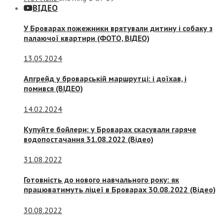
ВІДЕО
У Броварах пожежники врятували дитину і собаку з
палаючої квартири (ФОТО, ВІДЕО)
13.05.2024
Апгрейд у броварській маршрутці: і доїхав, і
помився (ВІДЕО)
14.02.2024
Купуйте бойлери: у Броварах скасували гаряче
водопостачання 31.08.2022 (Відео)
31.08.2022
Готовність до нового навчального року: як
працюватимуть ліцеї в Броварах 30.08.2022 (Відео)
30.08.2022