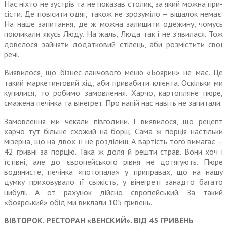
Нас ніхто не зустрів та не пока­зав столик, за який можна при­
сісти. Де повісити одяг, також не зрозуміло – вішалок немає.
На наше запитання, де ж можна залишити одежину, чомусь
покликали якусь Люду. На жаль, Люда так і не з’явилася. Тож
дове­лося зайняти додатковий стілець, аби розмістити свої
речі.
Виявилося, що бізнес-ланчо­вого меню «Боярин» не має. Це
такий маркетинговий хід, аби привабити клієнта. Оскільки ми
купилися, то робимо замовлення. Харчо, картопляне пюре,
смажена печінка та вінегрет. Про напій нас навіть не запитали.
Замовлення ми чекали пів­години. І виявилося, що рецепт
харчо тут більше схожий на борщ. Сама ж порція настільки
мізерна, що на двох її не розділиш. А вар­тість того вимагає –
42 гривні за порцію. Така ж доля й решти страв. Вони хоч і
їстівні, але до європейського рівня не дотя­гують. Пюре
водянисте, печінка «потопала» у приправах, що на нашу
думку приховувало її сві­жість, у вінегреті занадто багато
цибулі. А от рахунок дійсно європейський. За такий
«боярський» обід ми виклали 105 гривень.
ВІВТОРОК. РЕСТОРАН «ВЕНСКИЙ». ВІД 45 ГРИВЕНЬ