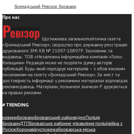
Громадський Ревізор. Бровари
Про нас
Щотижнева загальнополітична газета
«Громадський Ревізор», свідоцтво про державну реєстрацію
друкованого ЗМІ КВ № 21097-10897Р. Засновник та
видавець: ТОВ «Незалежна інформаційна компанія «Голос
Київщини» Редакція може не поділяти думку авторів
публікацій. Будь-який передрук матеріалів – з обов’язковим
посиланням на газету «Громадський Ревізор». За зміст та
достовірність інформації у рекламних матеріалах відповідає
рекламодавець. Матеріали, позначені значком Р друкуються
на правах реклами.
# TRENDING
новини
Бровари
Броварський район
відео
Поліція
Бровари
ДТП
Броварське районне управління поліції
війна з
Росією
Коронавірус
пожежа
Броварська міська