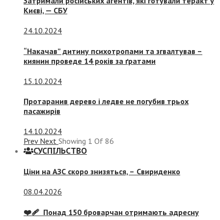
Затримали російських агентів, які готували теракт у
Києві, — СБУ
24.10.2024
“Накачав” дитину психотропами та згвалтував –
киянин проведе 14 років за ґратами
15.10.2024
Протаранив дерево і ледве не погубив трьох
пасажирів
14.10.2024
Prev
Next
Showing
1
Of
86
СУСПIЛЬСТВО
Ціни на АЗС скоро знизяться, –
Свириденко
08.04.2026
❤️‍🩹 Понад 150 броварчан отримають адресну