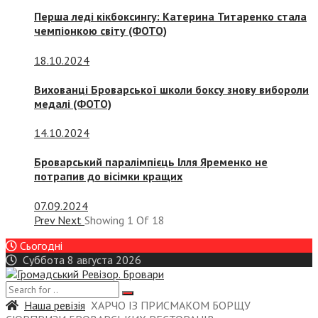
Перша леді кікбоксингу: Катерина Титаренко стала
чемпіонкою світу (ФОТО)
18.10.2024
Вихованці Броварської школи боксу знову вибороли
медалі (ФОТО)
14.10.2024
Броварський паралімпієць Ілля Яременко не
потрапив до вісімки кращих
07.09.2024
Prev
Next
Showing
1
Of
18
Сьогодні
Суббота 8 августа 2026
Наша ревізія
ХАРЧО ІЗ ПРИСМАКОМ БОРЩУ