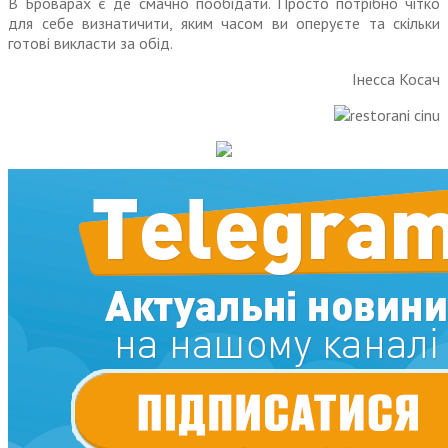
В Броварах є де смачно пообі­дати. Просто потрібно чітко
для себе визнатичити, яким часом ви оперуєте та скільки
готові викласти за обід.
Інесса Косач