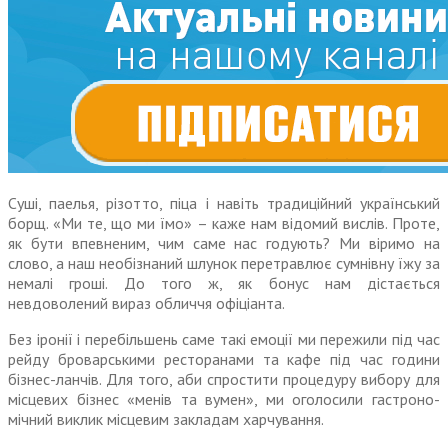
Суші, паелья, різотто, піца і навіть традиційний український
борщ. «Ми те, що ми їмо» – каже нам відомий вислів. Проте,
як бути впевненим, чим саме нас годують? Ми віримо на
слово, а наш необізнаний шлунок перетравлює сумнівну їжу за
немалі гроші. До того ж, як бонус нам дістається
невдоволений вираз обличчя офіціанта.
Без іронії і перебільшень саме такі емоції ми пережили під час
рейду броварськими ресторанами та кафе під час години
бізнес-ланчів. Для того, аби спростити процедуру вибору для
місцевих бізнес «менів та вумен», ми оголосили гастроно­
мічний виклик місцевим закладам харчування.