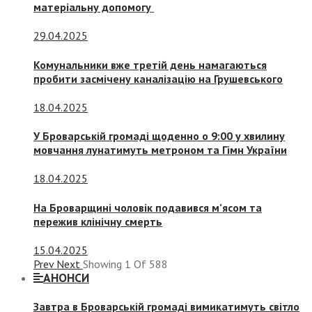
матеріальну допомогу
29.04.2025
Комунальники вже третій день намагаються
пробити засмічену каналізацію на Грушевського
18.04.2025
У Броварській громаді щоденно о 9:00 у хвилину
мовчання лунатимуть метроном та Гімн України
18.04.2025
На Броварщині чоловік подавився м’ясом та
пережив клінічну смерть
15.04.2025
Prev
Next
Showing
1
Of
588
АНОНСИ
Завтра в Броварській громаді вимикатимуть світло