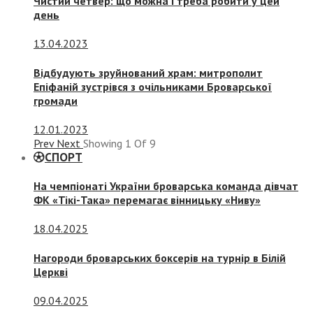
Чистий четвер: що можна і треба робити у цей
день
13.04.2023
Відбудують зруйнований храм: митрополит
Епіфаній зустрівся з очільниками Броварської
громади
12.01.2023
Prev
Next
Showing
1
Of
9
СПОРТ
На чемпіонаті України броварська команда дівчат
ФК «Тікі-Така» перемагає вінницьку «Ниву»
18.04.2025
Нагороди броварських боксерів на турнір в Білій
Церкві
09.04.2025