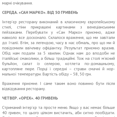
марні очікування.
СЕРЕДА. «САН МАРКО». ВІД 50 ГРИВЕНЬ
Інтер’єр ресторану виконаний в класичному європейському
стилі, стіни прикрашені картинами з венеціанськими
пейзажами. Перебувати у «Сан Марко» приємно, адже
навколо все досконало. Склалося вра­ження, що ми завітали
до Італії. Втім, за легендою, часу в нас обмаль, про що ми й
повідомили ввічливу офіціантку. Результат приємно вразив.
Обід нам подали за 5 хвилин. Однак нам до впо­доби не
італійські смаколики, а більш традиційні. Тож на столі м’ясний
бульйон, салат із селе­рою, котлета по-домашньому,
картопляне пюре. Порці ї середні – страви смачні й нор­
мальної температури. Вартість обіду – 58, 50 грн.
Враження приємне. І саме таким воно повинно бути після
відвідування ресторану.
ЧЕТВЕР. «ОРЕХ». 40 ГРИВЕНЬ
Стриманий інтер’єр та просте меню. Якщо у вас немає більше
40 гривен, то цього цілком вистачить, аби ситно пообідати.