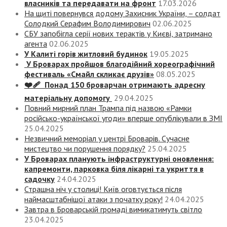
власників та передавати на фронт
17.03.2026
На щиті повернувся додому Захисник України, – солдат
Солодкий Серафим Володимирович
02.06.2025
СБУ запобігла серії нових терактів у Києві, затримано
агента
02.06.2025
У Калиті горів житловий будинок
19.05.2025
У Броварах пройшов благодійний хореографічний
фестиваль «Смайл скликає друзів»
08.05.2025
❤️‍🩹 Понад 150 броварчан отримають адресну
матеріальну допомогу
29.04.2025
Повний мирний план Трампа під назвою «‎Рамки
російсько-української угоди» вперше опублікували в ЗМІ
25.04.2025
Незвичний меморіал у центрі Броварів. Сучасне
мистецтво чи порушення порядку?
25.04.2025
У Броварах планують інфраструктурні оновлення:
капремонти, парковка біля лікарні та укриття в
садочку
24.04.2025
Страшна ніч у столиці! Київ оговтується після
наймасштабнішої атаки з початку року!
24.04.2025
Завтра в Броварській громаді вимикатимуть світло
23.04.2025