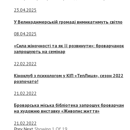
23.04.2025
У Великодимерській громаді вимикатимуть світло
08.04.2025
«Сила жіночності та як її розвинути»: броварчанок
запрошують на семінар
22.02.2022
Кіноклуб з психологом у КІП «ТепЛиця», сезон 2022
розпочато!
21.02.2022
Броварська міська бібліотека запрошує броварчан
на художню виставку «Живопис життя»
21.02.2022
Prev
Next
Showing
1
Of
19