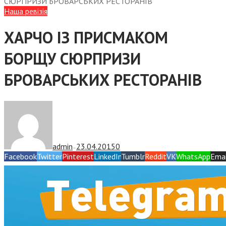
СЮРПРИЗИ БРОВАРСЬКИХ РЕСТОРАНІВ
Наша ревізія
ХАРЧО ІЗ ПРИСМАКОМ
БОРЩУ СЮРПРИЗИ
БРОВАРСЬКИХ РЕСТОРАНІВ
admin
23.04.2015
0
—
Facebook
Twitter
Pinterest
LinkedIn
Tumblr
Reddit
VK
WhatsApp
Emai