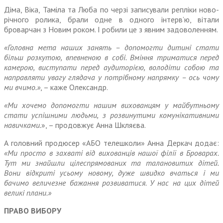
Діма, Віка, Таміла та Люба по черзі записували репліки ново­
річного ролика, брали одне в одного інтерв’ю, вітали
броварчан з Новим роком. І робили це з явним задоволенням.
«Головна мета наших занять – допомогти дитині стати
більш розкутою, впевненою в собі. Вміння триматися перед
камерою, виступати перед аудиторією, володіти собою та
направляти увагу глядача у потрібному напрямку – ось чому
ми вчимо.»
, – каже Олександр.
«Ми хочемо допомогти нашим вихованцям у майбутньому
стати успішними людьми, з розвинутими комунікативними
навичками.
», – продовжує Анна Шкляєва.
А головний продюсер «АБО теле­школи» Анна Деркач додає:
«Ми просто в захваті від вихованців нашої філії в Броварах.
Тут ми знайшли цілеспрямованих та талановитих дітей.
Вони відкриті усьому новому, дуже швидко вчаться і ми
бачимо величезне бажання розвиватися. У нас на цих дітей
великі плани.»
ПРАВО ВИБОРУ