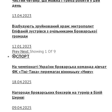
Чистий четвер: що можна і треба робити у цей
день
13.04.2023
Відбудують зруйнований храм: митрополит
Епіфаній зустрівся з очільниками Броварської
громади
12.01.2023
Prev
Next
Showing
1
Of
9
СПОРТ
На чемпіонаті України броварська команда дівчат
ФК «Тікі-Така» перемагає вінницьку «Ниву»
18.04.2025
Нагороди броварських боксерів на турнір в Білій
Церкві
09.04.2025