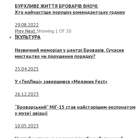
БУРХЛИВЕ ЖИТТЯ БРОВАРІВ ВНОЧІ:
Хто найчастіше порушує комендантську годину
29.08.2022
Prev
Next
Showing
1
Of
26
КУЛЬТУРА
Незвичний меморіал у центрі Броварів. Сучасне
мистецтво чи порушення порядку?
25.04.2025
У «ТепЛиці» завершився «Медяник Fest»
26.12.2023
“Броварський” МіГ-15 став найстарішим експонатом
у музеї авіації
10.05.2023