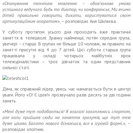
«Опанування технікою мовлення – обов’язкова умова
успішного ведучого. Будь то диктор, чи конферансьє, Ми вчимо
дітей правильно говорити, дихати, користуватися своїм
артикуля­ційним апаратом»
, – розповідає Аня Шкляєва.
У суботу протягом усього дня проходять вже практичні
заняття в телешколі. Зранку найменші, потім середня група,
увечері – старші. В групах не більше 10 чоловік, як правило на
занятті присутні від 4 до 7 дітей. Цієї суботи старша група
працювала у складі чотирьох майбутніх зірок
тележурналістики – троє дівчаток та один представник
сильної статі.
Діма, як справжній лідер, увесь час намагається бути в центрі
уваги. Його «О! Є ідея!» прозву­чало разів десять за дві години
занять.
«Мені дуже тут подобається! Я взагалі захоплююсь спортом,
але коли прийшов сюди на заняття зрозумів, що тут теж
дуже цікаво. Багато нового дізнаєшся, все в ігровій формі.»
, –
розповідає хлопчик.