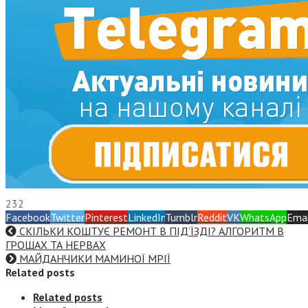
232
Facebook
Twitter
Pinterest
LinkedIn
Tumblr
Reddit
VK
WhatsApp
Emai
СКІЛЬКИ КОШТУЄ РЕМОНТ В ПІД’ЇЗДІ? АЛГОРИТМ В
ГРОШАХ ТА НЕРВАХ
МАЙДАНЧИКИ МАМИНОЇ МРІЇ
Related posts
Related posts