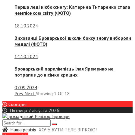
Перша леді кікбоксингу: Катерина Титаренко стала
чемпіонкою світу (ФОТО)
18.10.2024
Вихованці Броварської школи боксу знову вибороли
медалі (ФОТО)
14.10.2024
Броварський паралімпієць Ілля Яременко не
потрапив до вісімки кращих
07.09.2024
Prev
Next
Showing
1
Of
18
Сьогодні
Пятница 7 августа 2026
Наша ревізія
ХОЧУ БУТИ ТЕЛЕ-ЗІРКОЮ!