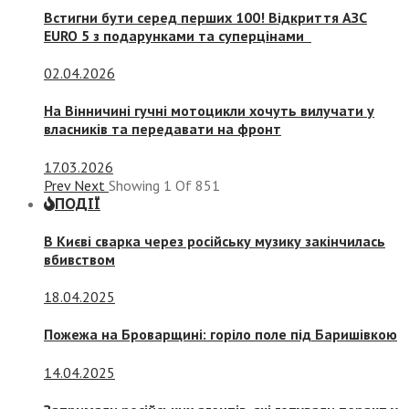
Встигни бути серед перших 100! Відкриття АЗС
EURO 5 з подарунками та суперцінами
02.04.2026
На Вінничині гучні мотоцикли хочуть вилучати у
власників та передавати на фронт
17.03.2026
Prev
Next
Showing
1
Of
851
ПОДІЇ
В Києві сварка через російську музику закінчилась
вбивством
18.04.2025
Пожежа на Броварщині: горіло поле під Баришівкою
14.04.2025