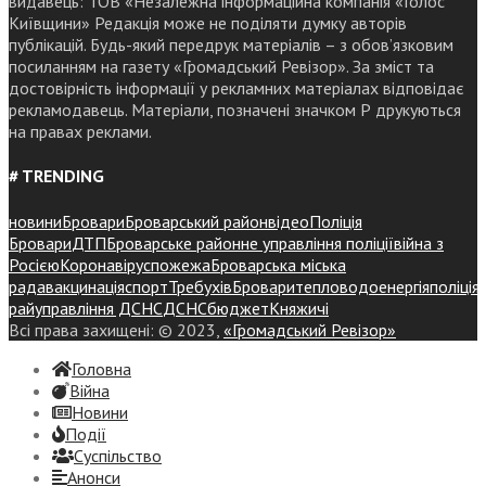
видавець: ТОВ «Незалежна інформаційна компанія «Голос
Київщини» Редакція може не поділяти думку авторів
публікацій. Будь-який передрук матеріалів – з обов’язковим
посиланням на газету «Громадський Ревізор». За зміст та
достовірність інформації у рекламних матеріалах відповідає
рекламодавець. Матеріали, позначені значком Р друкуються
на правах реклами.
# TRENDING
новини
Бровари
Броварський район
відео
Поліція
Бровари
ДТП
Броварське районне управління поліції
війна з
Росією
Коронавірус
пожежа
Броварська міська
рада
вакцинація
спорт
Требухів
Броваритепловодоенергія
поліція
райуправління ДСНС
ДСНС
бюджет
Княжичі
Всі права захищені: © 2023,
«Громадський Ревізор»
Головна
Війна
Новини
Події
Суспiльство
Анонси