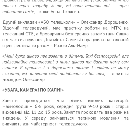
тільки через хворобу. А те, які вони талановиті – зараз
побачите самі»
, – каже Анна Шкляєва.
Другий викладач «АБО теле­школи» – Олександр Дорошенко.
Відомий телеведучий, має практику роботи на MTV, на
телеканалі СТБ, а броварчани безперечно запам’ятали Сашка
під час святкування Дня міста. Саме він працював на головній
сцені фестивалю разом з Розою Аль-Намрі.
«Мені дуже цікаво працювати з дітьми. Такі безпосередні, але
надзвичайно талановиті, з ними цікаво та багато чому сам
вчишся. Я працюю і з дорослими також і навіть не можу
сказати, які заняття мені подобаються більше»
, – ділиться
досвідом Олександр.
«УВАГА, КАМЕРА! ПОЇХАЛИ!»
Заняття проводяться для різних вікових категорій.
Наймолодші – 6-8 років, середня група 9-10 років і старші
вихованці від 11 до 13 років. Заняття проходять два рази на
тиждень. У середу займаються технікою мовлення та
вивчають ази майстерності телеведучого.