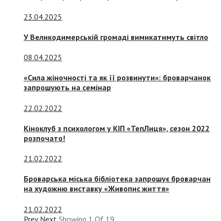
23.04.2025
У Великодимерській громаді вимикатимуть світло
08.04.2025
«Сила жіночності та як її розвинути»: броварчанок
запрошують на семінар
22.02.2022
Кіноклуб з психологом у КІП «ТепЛиця», сезон 2022
розпочато!
21.02.2022
Броварська міська бібліотека запрошує броварчан
на художню виставку «Живопис життя»
21.02.2022
Prev
Next
Showing
1
Of
19