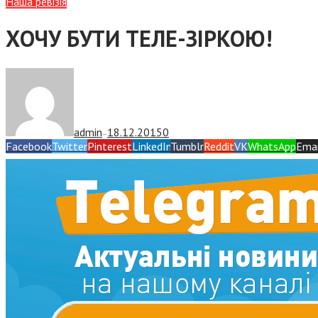
Наша ревізія
ХОЧУ БУТИ ТЕЛЕ-ЗІРКОЮ!
admin
18.12.2015
0
—
Facebook
Twitter
Pinterest
LinkedIn
Tumblr
Reddit
VK
WhatsApp
Emai