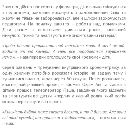
Заняття дійсно проходять у формі гри, діти вільно спілкуються
з педагогами, завдання виконують з задоволенням. Сміх та
жарти не тільки не забороняються, але й цілком заохочуються
педагогами. На початку заняття – робота над помилками.
Діти разом з педаго­гами дивляться ролик, записаний
минулого тижня та аналізують вже змонтований матеріал.
«Треба більше працювати над технікою мови. А мені не від­
водити очі від камери. А мені все подобається, зауважень
нема.»
, – навипередки оголошують свої «резюме» діти.
Серед завдань – тренування внутрішнього хронометражу. За
одну хвилину потрібно роз­казати історію на задану тему і
зупинитися вчасно, якраз через 60 секунд. Потім розпочався,
власне, найцікавіший процес – зйомки. Окрім Ані та Сашка з
дітьми пра­цює телеоператор Паша, завдання якого відзняти
та змонтувати всі дитячі «перли» у якісний ролик, який потім
можна переглянути в інтернеті.
«Кількість дублів може сягати десяти, а то й більше. Але вони
всі такі кумедні, що працюєш з задоволенням.»
, – посміхається
Паша.