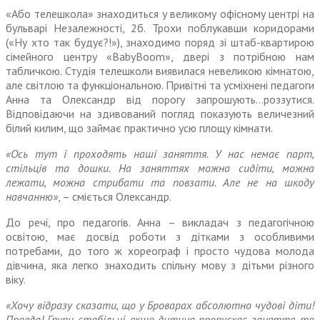
«Або телешкола» знаходиться у великому офісному центрі на
бульварі Незалежності, 2б. Трохи поблукавши коридорами
(«Ну хто так будує?!»), знаходимо поряд зі штаб-квартирою
сімейного центру «BabyBoom», двері з потрібною нам
табличкою. Студія телешколи виявилася невеликою кімнатою,
але світлою та функці­ональною. Привітні та усміхнені педагоги
Анна та Олександр від порогу запрошують…роззутися.
Відповідаючи на здивований погляд показують величезний
білий килим, що займає прак­тично усю площу кімнати.
«Ось тут і проходять наші заняття. У нас немає парт,
стільців та дошки. На заняттях можна сидіти, можна
лежати, можна стрибати та повзати. Але не на шкоду
навчанню»
, – сміється Олександр.
До речі, про педагогів. Анна – викладач з педагогічною
освітою, має досвід роботи з дітками з особливими
потребами, до того ж хореограф і просто чудова молода
дівчина, яка легко зна­ходить спільну мову з дітьми різного
віку.
«Хочу відразу сказати, що у Броварах абсолютно чудові діти!
Правда! Групи стабільні, якщо дитина пропускає заняття, то