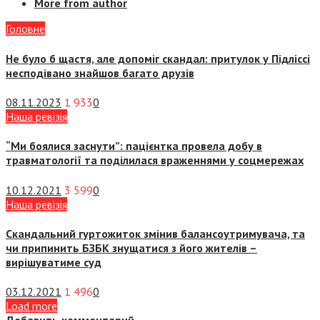
More from author
Головне
Не було б щастя, але допоміг скандал: притулок у Підліссі
несподівано знайшов багато друзів
08.11.2023
1 933
0
Наша ревізія
“Ми боялися заснути”: пацієнтка провела добу в
травматології та поділилася враженнями у соцмережах
10.12.2021
3 599
0
Наша ревізія
Скандальний гуртожиток змінив балансоутримувача, та
чи припинить БЗБК знущатися з його жителів –
вирішуватиме суд
03.12.2021
1 496
0
Load more