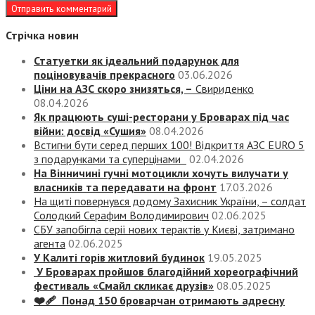
Стрічка новин
Статуетки як ідеальний подарунок для
поціновувачів прекрасного
03.06.2026
Ціни на АЗС скоро знизяться, –
Свириденко
08.04.2026
Як працюють суші-ресторани у Броварах під час
війни: досвід «Сушия»
08.04.2026
Встигни бути серед перших 100! Відкриття АЗС EURO 5
з подарунками та суперцінами
02.04.2026
На Вінничині гучні мотоцикли хочуть вилучати у
власників та передавати на фронт
17.03.2026
На щиті повернувся додому Захисник України, – солдат
Солодкий Серафим Володимирович
02.06.2025
СБУ запобігла серії нових терактів у Києві, затримано
агента
02.06.2025
У Калиті горів житловий будинок
19.05.2025
У Броварах пройшов благодійний хореографічний
фестиваль «Смайл скликає друзів»
08.05.2025
❤️‍🩹 Понад 150 броварчан отримають адресну