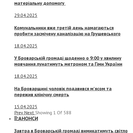
матеріальну допомогу
29.04.2025
Комунальники вже третій день намагаються
пробити засмічену каналізацію на Грушевського
18.04.2025
У Броварській громаді щоденно о 9:00 у хвилину
мовчання лунатимуть метроном та Гімн України
18.04.2025
На Броварщині чоловік подавився м’ясом та
пережив клінічну смерть
15.04.2025
Prev
Next
Showing
1
Of
588
АНОНСИ
Завтра в Броварській громаді вимикатимуть світло