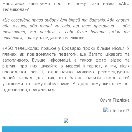
Наостанок запитуємо про те, чому така назва «АБО
телешкола»?
«Це своєрідне право вибору для дітей та батьків. Або спорт,
або музика, або танці чи спів, що теж прекрасно – або
телешкола, яка поєднує в собі дуже багато вмінь та
навичків.»
, – кажуть педагоги телешколи.
«АБО телешкола» працює у Броварах трохи більше місяця. У
планах, як повідомляють педагоги, ще багато цікавого та
захопливого. Більше інформації, а також фото, відео та
відгуки про них шукайте в мережі інтернет, а ми, після
проведеної ревізії, одно­значно можемо рекомендувати
даний заклад для тих, хто бажає бачити своїх дітей
успішними та комунікабельними. У дорос­лому житті їм це,
однозначно, пригодиться.
Ольга Підлісна