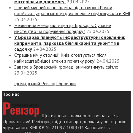
матеріальну допомогу
29.04.2025
Повний мирний план Трампа під назвою «‎Рамки
російсько-української угоди» вперше опублікували в ЗМІ
25.04.2025
Незвичний меморіал у центрі Броварів. Сучасне
мистецтво чи порушення порядку?
25.04.2025
У Броварах планують інфраструктурні оновлення:
капремонти, парковка біля лікарні та укриття в
садочку
24.04.2025
Страшна ніч у столиці! Київ оговтується після
наймасштабнішої атаки з початку року!
24.04.2025
Завтра в Броварській громаді вимикатимуть світло
23.04.2025
Громадський Ревізор. Бровари
Про нас
Щотижнева загальнополітична газета
«Громадський Ревізор», свідоцтво про державну реєстрацію
друкованого ЗМІ КВ № 21097-10897Р. Засновник та