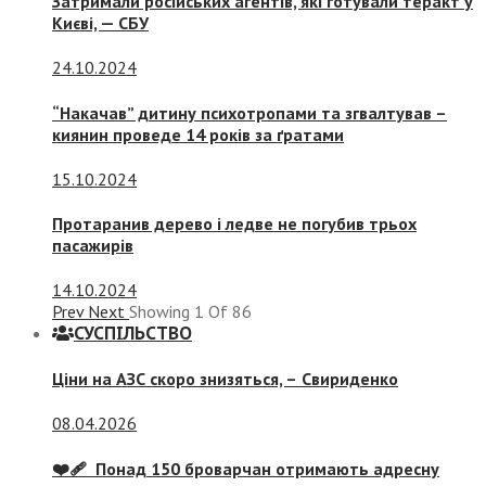
Затримали російських агентів, які готували теракт у
Києві, — СБУ
24.10.2024
“Накачав” дитину психотропами та згвалтував –
киянин проведе 14 років за ґратами
15.10.2024
Протаранив дерево і ледве не погубив трьох
пасажирів
14.10.2024
Prev
Next
Showing
1
Of
86
СУСПIЛЬСТВО
Ціни на АЗС скоро знизяться, –
Свириденко
08.04.2026
❤️‍🩹 Понад 150 броварчан отримають адресну