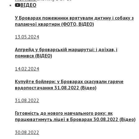
ВІДЕО
У Броварах пожежники врятували дитину і собаку з
палаючої квартири (ФОТО, ВІДЕО)
13.05.2024
Апгрейд у броварській маршрутці: і доїхав, і
помився (ВІДЕО)
14.02.2024
Купуйте бойлери: у Броварах скасували гаряче
водопостачання 31.08.2022 (Відео)
31.08.2022
Готовність до нового навчального року: як
працюватимуть ліцеї в Броварах 30.08.2022 (Відео)
30.08.2022