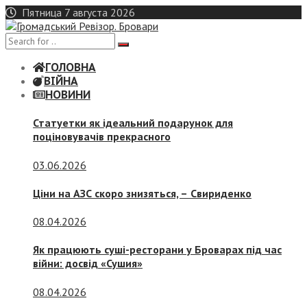
Skip
Пятница 7 августа 2026
to
content
ГОЛОВНА
ВІЙНА
НОВИНИ
Статуетки як ідеальний подарунок для
поціновувачів прекрасного
03.06.2026
Ціни на АЗС скоро знизяться, –
Свириденко
08.04.2026
Як працюють суші-ресторани у Броварах під час
війни: досвід «Сушия»
08.04.2026