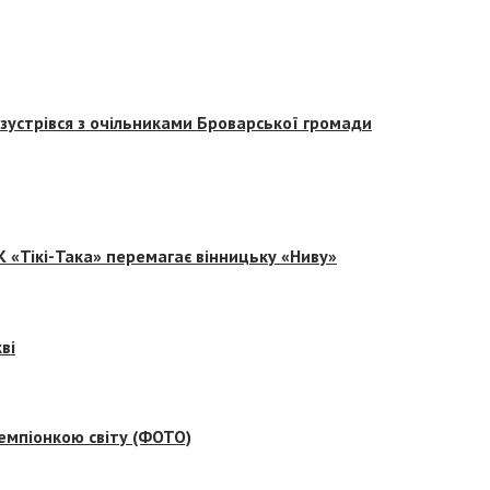
зустрівся з очільниками Броварської громади
 «Тікі-Така» перемагає вінницьку «Ниву»
ві
емпіонкою світу (ФОТО)