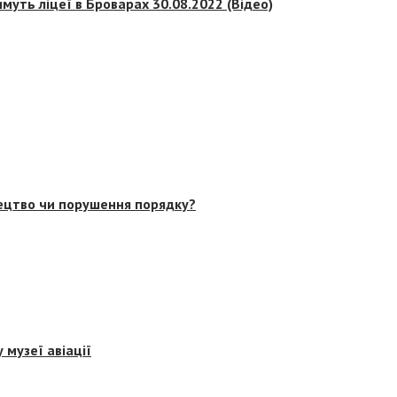
муть ліцеї в Броварах 30.08.2022 (Відео)
тецтво чи порушення порядку?
 музеї авіації