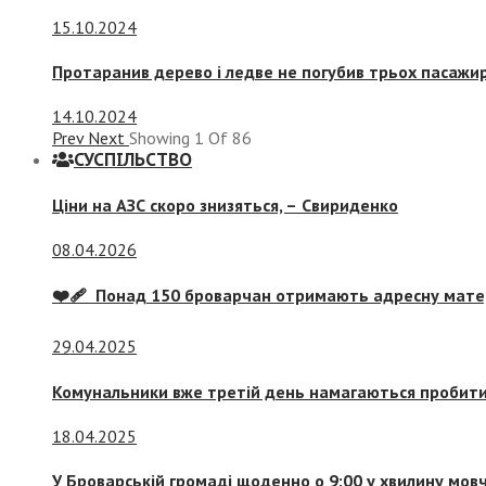
15.10.2024
Протаранив дерево і ледве не погубив трьох пасажир
14.10.2024
Prev
Next
Showing
1
Of
86
СУСПIЛЬСТВО
Ціни на АЗС скоро знизяться, –
Свириденко
08.04.2026
❤️‍🩹 Понад 150 броварчан отримають адресну мат
29.04.2025
Комунальники вже третій день намагаються пробити 
18.04.2025
У Броварській громаді щоденно о 9:00 у хвилину мо