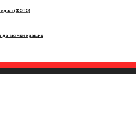
медалі (ФОТО)
 до вісімки кращих