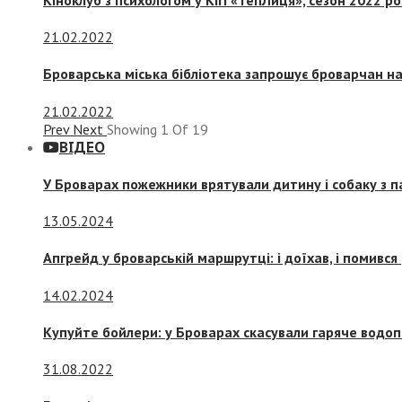
21.02.2022
Броварська міська бібліотека запрошує броварчан 
21.02.2022
Prev
Next
Showing
1
Of
19
ВІДЕО
У Броварах пожежники врятували дитину і собаку з 
13.05.2024
Апгрейд у броварській маршрутці: і доїхав, і помився
14.02.2024
Купуйте бойлери: у Броварах скасували гаряче водоп
31.08.2022