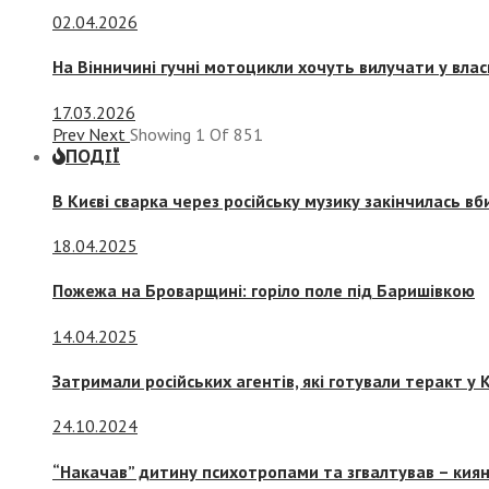
02.04.2026
На Вінничині гучні мотоцикли хочуть вилучати у вла
17.03.2026
Prev
Next
Showing
1
Of
851
ПОДІЇ
В Києві сварка через російську музику закінчилась в
18.04.2025
Пожежа на Броварщині: горіло поле під Баришівкою
14.04.2025
Затримали російських агентів, які готували теракт у К
24.10.2024
“Накачав” дитину психотропами та згвалтував – киян