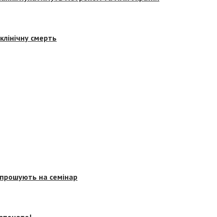
клінічну смерть
запрошують на семінар
озпочато!