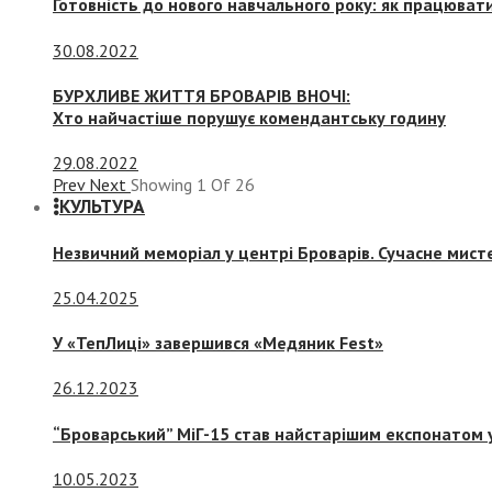
Готовність до нового навчального року: як працювати
30.08.2022
БУРХЛИВЕ ЖИТТЯ БРОВАРІВ ВНОЧІ:
Хто найчастіше порушує комендантську годину
29.08.2022
Prev
Next
Showing
1
Of
26
КУЛЬТУРА
Незвичний меморіал у центрі Броварів. Сучасне мис
25.04.2025
У «ТепЛиці» завершився «Медяник Fest»
26.12.2023
“Броварський” МіГ-15 став найстарішим експонатом у
10.05.2023