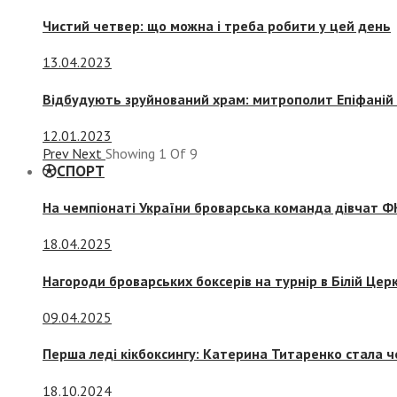
Чистий четвер: що можна і треба робити у цей день
13.04.2023
Відбудують зруйнований храм: митрополит Епіфаній 
12.01.2023
Prev
Next
Showing
1
Of
9
СПОРТ
На чемпіонаті України броварська команда дівчат ФК
18.04.2025
Нагороди броварських боксерів на турнір в Білій Церк
09.04.2025
Перша леді кікбоксингу: Катерина Титаренко стала ч
18.10.2024