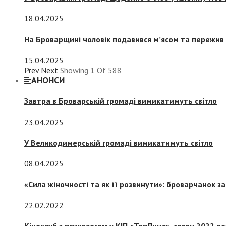
18.04.2025
На Броварщині чоловік подавився м’ясом та пережив 
15.04.2025
Prev
Next
Showing
1
Of
588
АНОНСИ
Завтра в Броварській громаді вимикатимуть світло
23.04.2025
У Великодимерській громаді вимикатимуть світло
08.04.2025
«Сила жіночності та як її розвинути»: броварчанок 
22.02.2022
Кіноклуб з психологом у КІП «ТепЛиця», сезон 2022 р