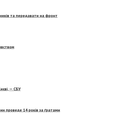
сників та передавати на фронт
бивством
иєві, — СБУ
ин проведе 14 років за ґратами