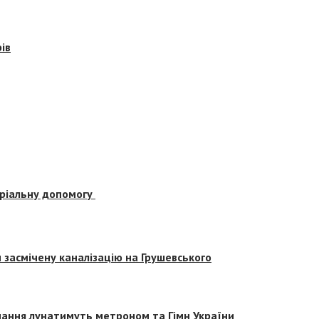
ів
еріальну допомогу
засмічену каналізацію на Грушевського
вчання лунатимуть метроном та Гімн України