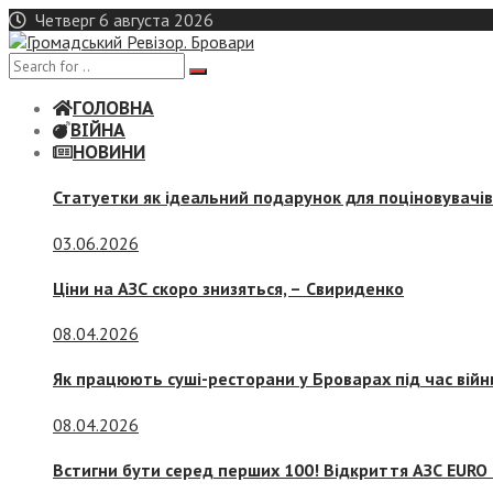
Skip
Четверг 6 августа 2026
to
content
ГОЛОВНА
ВІЙНА
НОВИНИ
Статуетки як ідеальний подарунок для поціновувачі
03.06.2026
Ціни на АЗС скоро знизяться, –
Свириденко
08.04.2026
Як працюють суші-ресторани у Броварах під час війн
08.04.2026
Встигни бути серед перших 100! Відкриття АЗС EURO