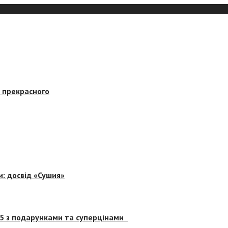
в прекрасного
и: досвід «Сушия»
 5 з подарунками та суперцінами