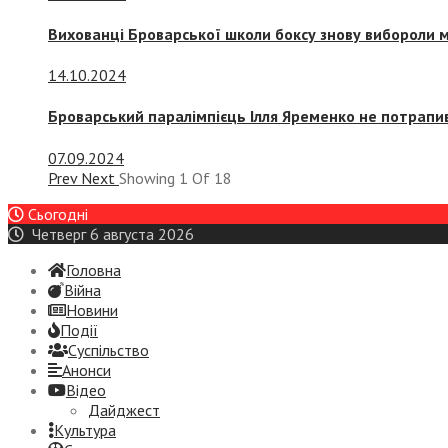
Вихованці Броварської школи боксу знову вибороли 
14.10.2024
Броварський паралімпієць Ілля Яременко не потрапив
07.09.2024
Prev
Next
Showing
1
Of
18
Сьогодні
Четверг 6 августа 2026
Головна
Війна
Новини
Події
Суспiльство
Анонси
Відео
Дайджест
Культура