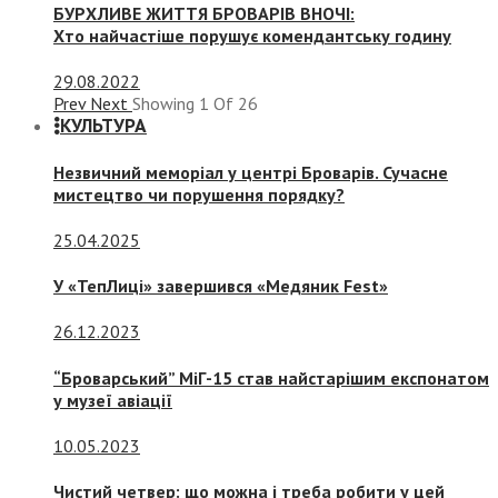
БУРХЛИВЕ ЖИТТЯ БРОВАРІВ ВНОЧІ:
Хто найчастіше порушує комендантську годину
29.08.2022
Prev
Next
Showing
1
Of
26
КУЛЬТУРА
Незвичний меморіал у центрі Броварів. Сучасне
мистецтво чи порушення порядку?
25.04.2025
У «ТепЛиці» завершився «Медяник Fest»
26.12.2023
“Броварський” МіГ-15 став найстарішим експонатом
у музеї авіації
10.05.2023
Чистий четвер: що можна і треба робити у цей