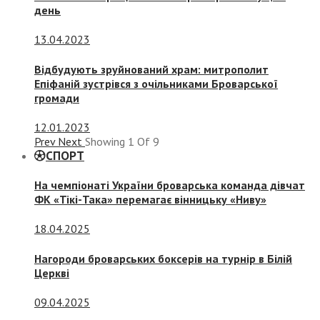
день
13.04.2023
Відбудують зруйнований храм: митрополит
Епіфаній зустрівся з очільниками Броварської
громади
12.01.2023
Prev
Next
Showing
1
Of
9
СПОРТ
На чемпіонаті України броварська команда дівчат
ФК «Тікі-Така» перемагає вінницьку «Ниву»
18.04.2025
Нагороди броварських боксерів на турнір в Білій
Церкві
09.04.2025