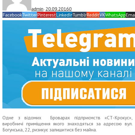
admin
20.09.2016
0
—
Facebook
Twitter
Pinterest
LinkedIn
Tumblr
Reddit
VK
WhatsApp
Emai
Одне з відомих Броварах підприємств «СТ-Крокус»,
виробничі приміщення якого знаходяться за адресою вул.
Богунська, 22, ризикує залишитися без майна.