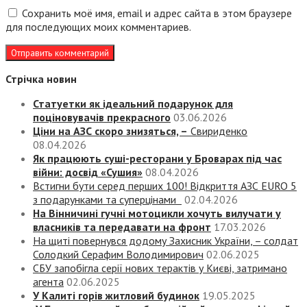
Сохранить моё имя, email и адрес сайта в этом браузере
для последующих моих комментариев.
Стрічка новин
Статуетки як ідеальний подарунок для
поціновувачів прекрасного
03.06.2026
Ціни на АЗС скоро знизяться, –
Свириденко
08.04.2026
Як працюють суші-ресторани у Броварах під час
війни: досвід «Сушия»
08.04.2026
Встигни бути серед перших 100! Відкриття АЗС EURO 5
з подарунками та суперцінами
02.04.2026
На Вінничині гучні мотоцикли хочуть вилучати у
власників та передавати на фронт
17.03.2026
На щиті повернувся додому Захисник України, – солдат
Солодкий Серафим Володимирович
02.06.2025
СБУ запобігла серії нових терактів у Києві, затримано
агента
02.06.2025
У Калиті горів житловий будинок
19.05.2025