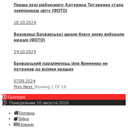
Перша леді кікбоксингу: Катерина Титаренко стала
чемпіонкою світу (ФОТО)
18.10.2024
Вихованці Броварської школи боксу знову вибороли
медалі (ФОТО)
14.10.2024
Броварський паралімпієць Ілля Яременко не
потрапив до вісімки кращих
07.09.2024
Prev
Next
Showing
1
Of
18
Сьогодні
Понедельник 10 августа 2026
Головна
Війна
Новини