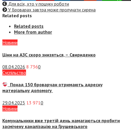
Для всіх, хто у пошуку роботи
У Броварах завтра може пролунати сирена
Related posts
Related posts
More from author
Новини
Ціни на АЗС скоро знизяться, –
Свириденко
08.04.2026
8 736
0
Суспiльство
Понад 150 броварчан отримають адресну
матеріальну допомогу
29.04.2025
13 971
0
Новини
Комунальники вже третій день намагаються пробити
засмічену каналізацію на Грушевського