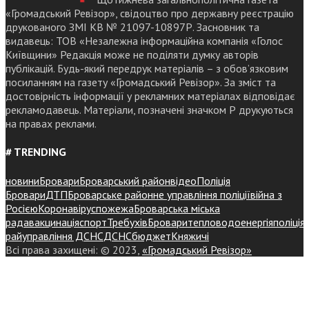
«Громадський Ревізор», свідоцтво про державну реєстрацію
друкованого ЗМІ КВ № 21097-10897Р. Засновник та
видавець: ТОВ «Незалежна інформаційна компанія «Голос
Київщини» Редакція може не поділяти думку авторів
публікацій. Будь-який передрук матеріалів – з обов’язковим
посиланням на газету «Громадський Ревізор». За зміст та
достовірність інформації у рекламних матеріалах відповідає
рекламодавець. Матеріали, позначені значком Р друкуються
на правах реклами.
# TRENDING
новини
Бровари
Броварський район
відео
Поліція
Бровари
ДТП
Броварське районне управління поліції
війна з
Росією
Коронавірус
пожежа
Броварська міська
рада
вакцинація
спорт
Требухів
Броваритепловодоенергія
поліція
райуправління ДСНС
ДСНС
бюджет
Княжичі
Всі права захищені: © 2023,
«Громадський Ревізор»