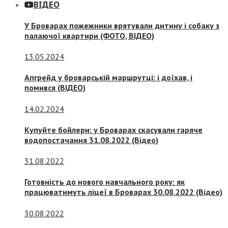
ВІДЕО
У Броварах пожежники врятували дитину і собаку з
палаючої квартири (ФОТО, ВІДЕО)
13.05.2024
Апгрейд у броварській маршрутці: і доїхав, і
помився (ВІДЕО)
14.02.2024
Купуйте бойлери: у Броварах скасували гаряче
водопостачання 31.08.2022 (Відео)
31.08.2022
Готовність до нового навчального року: як
працюватимуть ліцеї в Броварах 30.08.2022 (Відео)
30.08.2022