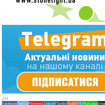
233
Facebook
Twitter
Pinterest
LinkedIn
Tumblr
Reddit
VK
WhatsApp
Emai