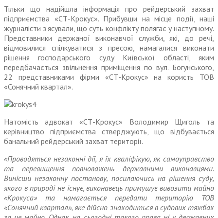
Тільки що надійшла інформація про рейдерський захват
підприємства «СТ-Крокус». Прибувши на місце події, наші
журналісти з’ясували, що суть конфлікту полягає у наступному.
Представники держаної виконавчої служби, які, до речі,
відмовилися спілкуватися з пресою, намагалися виконати
рішення господарського суду Київської області, яким
передбачається звільнення приміщення по вул. Богунського,
22 представниками фірми «СТ-Крокус» на користь ТОВ
«Сонячний квартал».
Натомість адвокат «СТ-Крокус» Володимир Щиголь та
керівництво підприємства стверджують, що відбувається
банальний рейдерський захват території.
«Проводяться незаконні дії, я їх кваліфікую, як самоуправство
та перевищення повноважень державними виконавцями.
Винісши незаконну постанову, посилаючись на рішення суду,
якого в природі не існує, виконавець примушує вивозити майно
«Крокуса» та намагається передати територію ТОВ
«Сонячний квартал», яке дійсно знаходиться в судових тяжбах
за це майно. Однак, на сьогодні такого права ні у державних