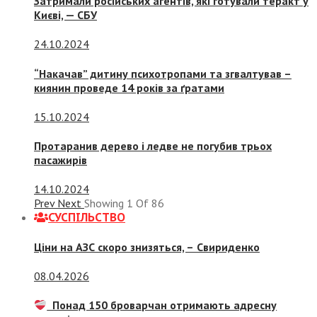
Затримали російських агентів, які готували теракт у
Києві, — СБУ
24.10.2024
“Накачав” дитину психотропами та згвалтував –
киянин проведе 14 років за ґратами
15.10.2024
Протаранив дерево і ледве не погубив трьох
пасажирів
14.10.2024
Prev
Next
Showing
1
Of
86
СУСПIЛЬСТВО
Ціни на АЗС скоро знизяться, –
Свириденко
08.04.2026
Понад 150 броварчан отримають адресну