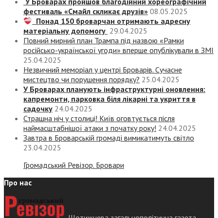
У Броварах пройшов благодійний хореографічний
фестиваль «Смайл скликає друзів»
08.05.2025
Понад 150 броварчан отримають адресну
матеріальну допомогу
29.04.2025
Повний мирний план Трампа під назвою «‎Рамки
російсько-української угоди» вперше опублікували в ЗМІ
25.04.2025
Незвичний меморіал у центрі Броварів. Сучасне
мистецтво чи порушення порядку?
25.04.2025
У Броварах планують інфраструктурні оновлення:
капремонти, парковка біля лікарні та укриття в
садочку
24.04.2025
Страшна ніч у столиці! Київ оговтується після
наймасштабнішої атаки з початку року!
24.04.2025
Завтра в Броварській громаді вимикатимуть світло
23.04.2025
Громадський Ревізор. Бровари
Про нас
Щотижнева загальнополітична газета