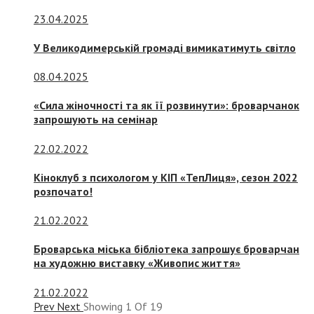
23.04.2025
У Великодимерській громаді вимикатимуть світло
08.04.2025
«Сила жіночності та як її розвинути»: броварчанок
запрошують на семінар
22.02.2022
Кіноклуб з психологом у КІП «ТепЛиця», сезон 2022
розпочато!
21.02.2022
Броварська міська бібліотека запрошує броварчан
на художню виставку «Живопис життя»
21.02.2022
Prev
Next
Showing
1
Of
19