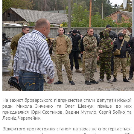
На захист броварського підприємства стали депутати міської
ради Микола Зінченко та Олег Шевчук, пізніше до них
приєдналися Юрій Скотніков, Вадим Мутило, Сергій Бойко та
Леонід Черепейнік.
Відкритого протистояння станом на зараз не спостерігається,