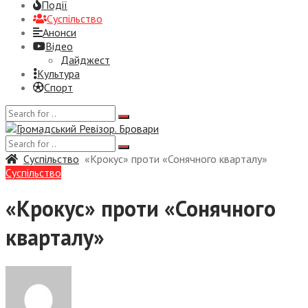
Події
Суспiльство
Анонси
Відео
Дайджест
Культура
Спорт
Суспiльство
«Крокус» проти «Сонячного кварталу»
Суспiльство
«Крокус» проти «Сонячного
кварталу»