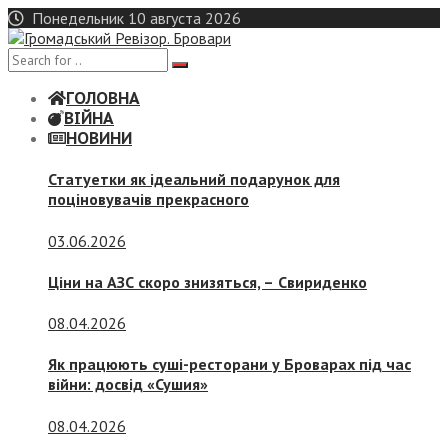
Skip
Понедельник 10 августа 2026
to
content
ГОЛОВНА
ВІЙНА
НОВИНИ
Статуетки як ідеальний подарунок для
поціновувачів прекрасного
03.06.2026
Ціни на АЗС скоро знизяться, –
Свириденко
08.04.2026
Як працюють суші-ресторани у Броварах під час
війни: досвід «Сушия»
08.04.2026