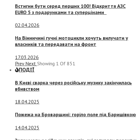
Встигни бути серед перших 100! Відкриття АЗС
EURO 5 з подарунками та суперцінами
02.04.2026
На Вінничині гучні мотоцикли хочуть вилучати у
власників та передавати на фронт
17.03.2026
Prev
Next
Showing
1
Of
851
ПОДІЇ
В Києві сварка через російську музику закінчилась
вбивством
18.04.2025
Пожежа на Броварщині: горіло поле під Баришівкою
14.04.2025