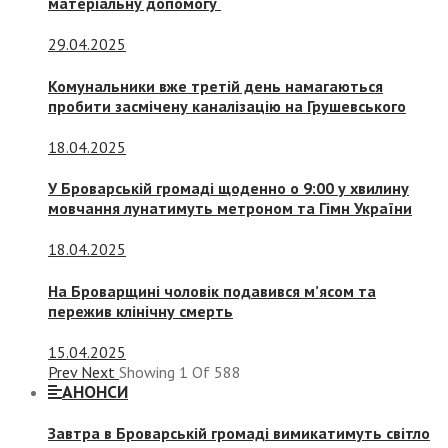
матеріальну допомогу
29.04.2025
Комунальники вже третій день намагаються
пробити засмічену каналізацію на Грушевського
18.04.2025
У Броварській громаді щоденно о 9:00 у хвилину
мовчання лунатимуть метроном та Гімн України
18.04.2025
На Броварщині чоловік подавився м’ясом та
пережив клінічну смерть
15.04.2025
Prev
Next
Showing
1
Of
588
АНОНСИ
Завтра в Броварській громаді вимикатимуть світло