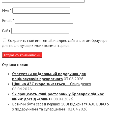
Имя
*
Email
*
Сайт
Сохранить моё имя, email и адрес сайта в этом браузере
для последующих моих комментариев.
Стрічка новин
Статуетки як ідеальний подарунок для
поціновувачів прекрасного
03.06.2026
Ціни на АЗС скоро знизяться, –
Свириденко
08.04.2026
Як працюють суші-ресторани у Броварах під час
війни: досвід «Сушия»
08.04.2026
Встигни бути серед перших 100! Відкриття АЗС EURO 5
з подарунками та суперцінами
02.04.2026