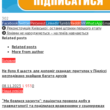
302
Facebook
Twitter
Pinterest
LinkedIn
Tumblr
Reddit
VK
WhatsApp
Emai
Реконструкція Київської: останні штрихи першого етапу
Геніями не народжуються – на геніїв навчаються
Related posts
Related posts
More from author
Головне
Не було б щастя, але допоміг скандал: притулок у Підліссі
несподівано знайшов багато друзів
08.11.2023
1 933
0
Наша ревізія
“Ми боялися заснути”: пацієнтка провела добу в
травматології та поділилася враженнями у соцмережах