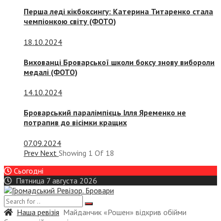
Перша леді кікбоксингу: Катерина Титаренко стала
чемпіонкою світу (ФОТО)
18.10.2024
Вихованці Броварської школи боксу знову вибороли
медалі (ФОТО)
14.10.2024
Броварський паралімпієць Ілля Яременко не
потрапив до вісімки кращих
07.09.2024
Prev
Next
Showing
1
Of
18
Сьогодні
Пятница 7 августа 2026
Наша ревізія
Майданчик «Рошен» відкрив обійми