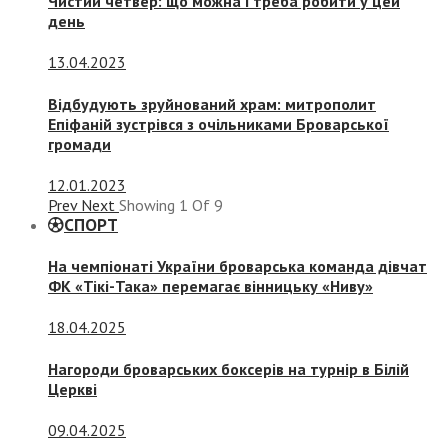
Чистий четвер: що можна і треба робити у цей
день
13.04.2023
Відбудують зруйнований храм: митрополит
Епіфаній зустрівся з очільниками Броварської
громади
12.01.2023
Prev
Next
Showing
1
Of
9
СПОРТ
На чемпіонаті України броварська команда дівчат
ФК «Тікі-Така» перемагає вінницьку «Ниву»
18.04.2025
Нагороди броварських боксерів на турнір в Білій
Церкві
09.04.2025