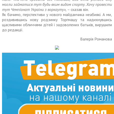
могли займатися тут будь-яким видом спорту. Хочу провести
тут Чемпіонат України з воркауту»,
– сказав він.
Як бачимо, перспективи у нового майданчика неабиякі. А ми,
роздивившись нову родзинку Торгмашу та надихнувшись
щасливими обличчями дітей і задоволених батьків, вирушили
до редакції.
Валерія Романова