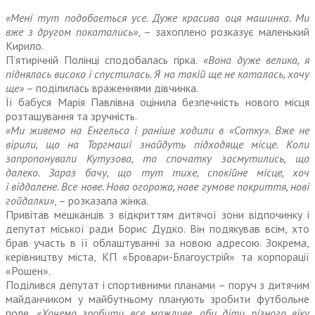
«Мені тут подобається усе. Дуже красива оця машинка. Ми
вже з другом покатались»
, – захоплено розказує маленький
Кирило.
П’ятирічній Полінці сподобалась гірка.
«Вона дуже велика, я
піднялась високо і спустилась. Я на такій ще не каталась, хочу
ще»
– поділилась враженнями дівчинка.
Її бабуся Марія Павлівна оцінила безпечність нового місця
розташування та зручність.
«Ми живемо на Енгельса і раніше ходили в «Сотку». Вже не
вірили, що на Торгмаші знайдуть підходяще місце. Коли
запропонували Кутузова, то спочатку засмутились, що
далеко. Зараз бачу, що тут тихе, спокійне місце, хоч
і віддалене. Все нове. Нова огорожа, нове гумове покриття, нові
гойдалки»
, – розказала жінка.
Привітав мешканців з відкриттям дитячої зони відпочинку і
депутат міської ради Борис Дудко. Він подякував всім, хто
брав участь в її облаштуванні за новою адресою. Зокрема,
керівництву міста, КП «Бровари-Благоустрій» та корпорації
«Рошен».
Поділився депутат і спортивними планами – поруч з дитячим
майданчиком у майбутньому планують зробити футбольне
поле.
«Хочемо зробити все можливе, аби діти різного віку