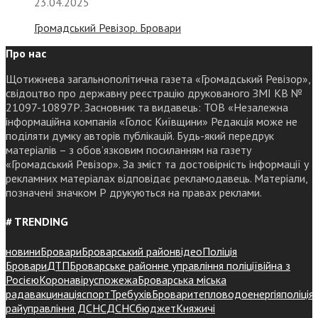
23.04.2025
Громадський Ревізор. Бровари
Про нас
Щотижнева загальнополітична газета «Громадський Ревізор»,
свідоцтво про державну реєстрацію друкованого ЗМІ КВ №
21097-10897Р. Засновник та видавець: ТОВ «Незалежна
інформаційна компанія «Голос Київщини» Редакція може не
поділяти думку авторів публікацій. Будь-який передрук
матеріалів – з обов’язковим посиланням на газету
«Громадський Ревізор». За зміст та достовірність інформації у
рекламних матеріалах відповідає рекламодавець. Матеріали,
позначені значком Р друкуються на правах реклами.
# TRENDING
новини
Бровари
Броварський район
відео
Поліція
Бровари
ДТП
Броварське районне управління поліції
війна з
Росією
Коронавірус
пожежа
Броварська міська
рада
вакцинація
спорт
Требухів
Броваритепловодоенергія
поліція
райуправління ДСНС
ДСНС
бюджет
Княжичі