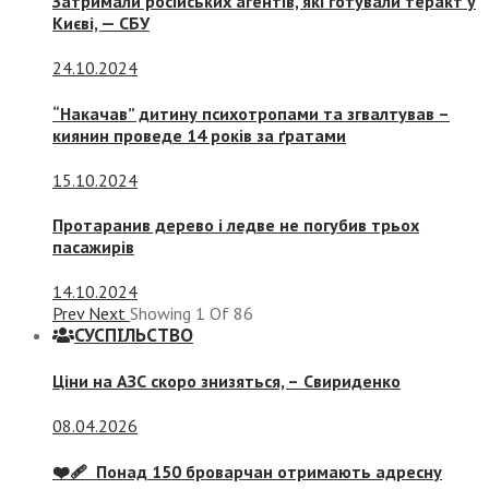
Затримали російських агентів, які готували теракт у
Києві, — СБУ
24.10.2024
“Накачав” дитину психотропами та згвалтував –
киянин проведе 14 років за ґратами
15.10.2024
Протаранив дерево і ледве не погубив трьох
пасажирів
14.10.2024
Prev
Next
Showing
1
Of
86
СУСПIЛЬСТВО
Ціни на АЗС скоро знизяться, –
Свириденко
08.04.2026
❤️‍🩹 Понад 150 броварчан отримають адресну