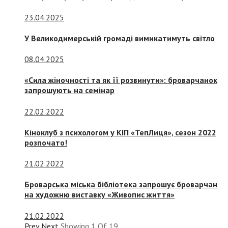
23.04.2025
У Великодимерській громаді вимикатимуть світло
08.04.2025
«Сила жіночності та як її розвинути»: броварчанок
запрошують на семінар
22.02.2022
Кіноклуб з психологом у КІП «ТепЛиця», сезон 2022
розпочато!
21.02.2022
Броварська міська бібліотека запрошує броварчан
на художню виставку «Живопис життя»
21.02.2022
Prev
Next
Showing
1
Of
19