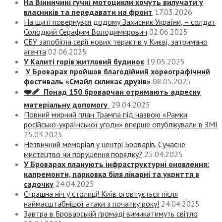
На Вінничині гучні мотоцикли хочуть вилучати у
власників та передавати на фронт
17.03.2026
На щиті повернувся додому Захисник України, – солдат
Солодкий Серафим Володимирович
02.06.2025
СБУ запобігла серії нових терактів у Києві, затримано
агента
02.06.2025
У Калиті горів житловий будинок
19.05.2025
У Броварах пройшов благодійний хореографічний
фестиваль «Смайл скликає друзів»
08.05.2025
❤️‍🩹 Понад 150 броварчан отримають адресну
матеріальну допомогу
29.04.2025
Повний мирний план Трампа під назвою «‎Рамки
російсько-української угоди» вперше опублікували в ЗМІ
25.04.2025
Незвичний меморіал у центрі Броварів. Сучасне
мистецтво чи порушення порядку?
25.04.2025
У Броварах планують інфраструктурні оновлення:
капремонти, парковка біля лікарні та укриття в
садочку
24.04.2025
Страшна ніч у столиці! Київ оговтується після
наймасштабнішої атаки з початку року!
24.04.2025
Завтра в Броварській громаді вимикатимуть світло