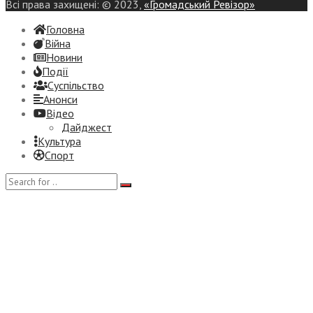
Всі права захищені: © 2023,
«Громадський Ревізор»
Головна
Війна
Новини
Події
Суспiльство
Анонси
Відео
Дайджест
Культура
Спорт