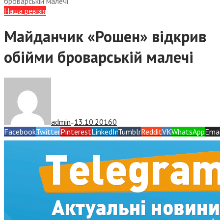
броварській малечі
Наша ревізія
Майданчик «Рошен» відкрив
обійми броварській малечі
admin
13.10.2016
0
—
Facebook
Twitter
Pinterest
LinkedIn
Tumblr
Reddit
VK
WhatsApp
Emai