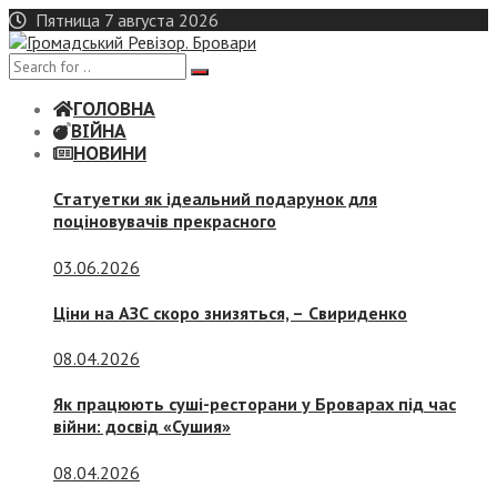
Skip
Пятница 7 августа 2026
to
content
ГОЛОВНА
ВІЙНА
НОВИНИ
Статуетки як ідеальний подарунок для
поціновувачів прекрасного
03.06.2026
Ціни на АЗС скоро знизяться, –
Свириденко
08.04.2026
Як працюють суші-ресторани у Броварах під час
війни: досвід «Сушия»
08.04.2026