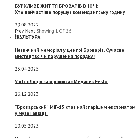
БУРХЛИВЕ ЖИТТЯ БРОВАРІВ ВНОЧІ:
Хто найчастіше порушує комендантську годину
29.08.2022
Prev
Next
Showing
1
Of
26
КУЛЬТУРА
Незвичний меморіал у центрі Броварів. Сучасне
мистецтво чи порушення порядку?
25.04.2025
У «ТепЛиці» завершився «Медяник Fest»
26.12.2023
“Броварський” МіГ-15 став найстарішим експонатом
у музеї авіації
10.05.2023