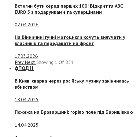
Встигни бути серед перших 100! Відкриття АЗС
EURO 5 з подарунками та суперцінами
02.04.2026
На Вінничині гучні мотоцикли хочуть вилучати у
власників та передавати на фронт
17.03.2026
Prev
Next
Showing
1
Of
851
ПОДІЇ
В Києві сварка через російську музику закінчилась
вбивством
18.04.2025
Пожежа на Броварщині: горіло поле під Баришівкою
14.04.2025