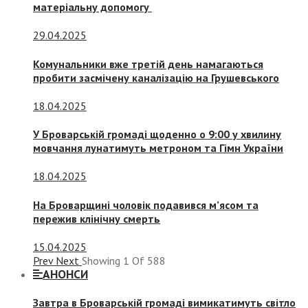
матеріальну допомогу
29.04.2025
Комунальники вже третій день намагаються
пробити засмічену каналізацію на Грушевського
18.04.2025
У Броварській громаді щоденно о 9:00 у хвилину
мовчання лунатимуть метроном та Гімн України
18.04.2025
На Броварщині чоловік подавився м’ясом та
пережив клінічну смерть
15.04.2025
Prev
Next
Showing
1
Of
588
АНОНСИ
Завтра в Броварській громаді вимикатимуть світло