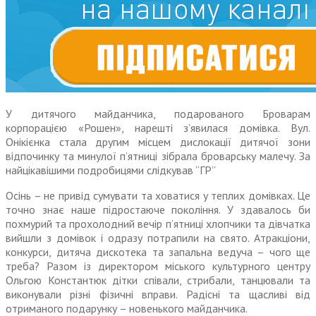
У дитячого майданчика, подарованого Броварам
корпорацією «Рошен», нарешті з’явилася домівка. Вул.
Онікієнка стала другим місцем дислокації дитячої зони
відпочинку та минулої п’ятниці зібрала броварську малечу. За
найцікавішими подробицями слідкував “ГР”
Осінь – не привід сумувати та ховатися у теплих домівках. Це
точно знає наше підростаюче покоління. У здавалось би
похмурий та прохолодний вечір п’ятниці хлопчики та дів­чатка
вийшли з домівок і одразу потрапили на свято. Атракціони,
конкурси, дитяча дискотека та запальна ведуча – чого ще
треба? Разом із директором міського культурного центру
Ольгою Константюк дітки співали, стрибали, танцювали та
виконували різні фізичні вправи. Радісні та щасливі від
отриманого подарунку – новенького майданчика.