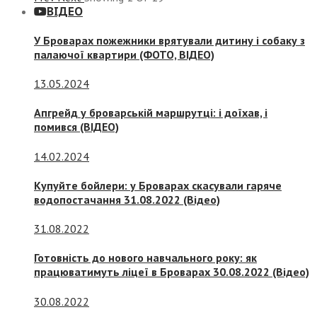
ВІДЕО
У Броварах пожежники врятували дитину і собаку з
палаючої квартири (ФОТО, ВІДЕО)
13.05.2024
Апгрейд у броварській маршрутці: і доїхав, і
помився (ВІДЕО)
14.02.2024
Купуйте бойлери: у Броварах скасували гаряче
водопостачання 31.08.2022 (Відео)
31.08.2022
Готовність до нового навчального року: як
працюватимуть ліцеї в Броварах 30.08.2022 (Відео)
30.08.2022