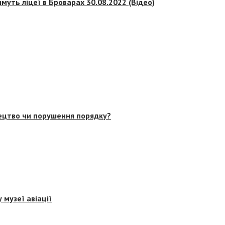
муть ліцеї в Броварах 30.08.2022 (Відео)
тецтво чи порушення порядку?
 музеї авіації