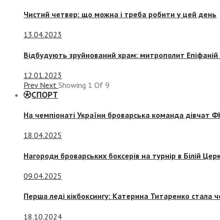
Чистий четвер: що можна і треба робити у цей день
13.04.2023
Відбудують зруйнований храм: митрополит Епіфаній 
12.01.2023
Prev
Next
Showing
1
Of
9
СПОРТ
На чемпіонаті України броварська команда дівчат ФК
18.04.2025
Нагороди броварських боксерів на турнір в Білій Церк
09.04.2025
Перша леді кікбоксингу: Катерина Титаренко стала ч
18.10.2024