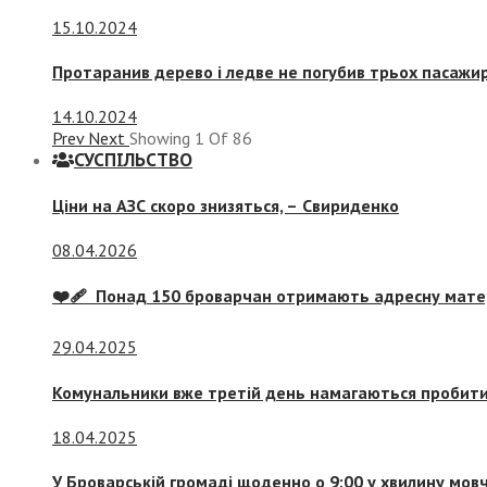
15.10.2024
Протаранив дерево і ледве не погубив трьох пасажир
14.10.2024
Prev
Next
Showing
1
Of
86
СУСПIЛЬСТВО
Ціни на АЗС скоро знизяться, –
Свириденко
08.04.2026
❤️‍🩹 Понад 150 броварчан отримають адресну мат
29.04.2025
Комунальники вже третій день намагаються пробити 
18.04.2025
У Броварській громаді щоденно о 9:00 у хвилину мо