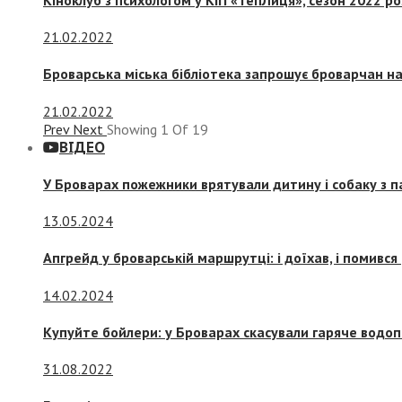
21.02.2022
Броварська міська бібліотека запрошує броварчан 
21.02.2022
Prev
Next
Showing
1
Of
19
ВІДЕО
У Броварах пожежники врятували дитину і собаку з 
13.05.2024
Апгрейд у броварській маршрутці: і доїхав, і помився
14.02.2024
Купуйте бойлери: у Броварах скасували гаряче водоп
31.08.2022