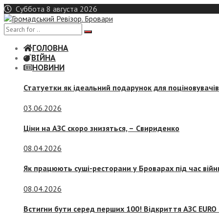
Skip
Суббота 8 августа 2026
to
content
ГОЛОВНА
ВІЙНА
НОВИНИ
Статуетки як ідеальний подарунок для поціновувачі
03.06.2026
Ціни на АЗС скоро знизяться, –
Свириденко
08.04.2026
Як працюють суші-ресторани у Броварах під час війн
08.04.2026
Встигни бути серед перших 100! Відкриття АЗС EURO