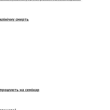
клінічну смерть
запрошують на семінар
озпочато!