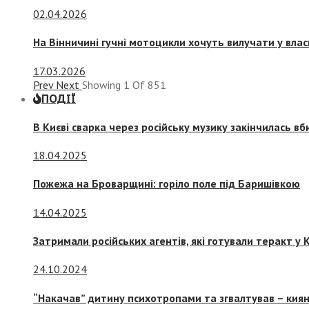
02.04.2026
На Вінничині гучні мотоцикли хочуть вилучати у вла
17.03.2026
Prev
Next
Showing
1
Of
851
ПОДІЇ
В Києві сварка через російську музику закінчилась в
18.04.2025
Пожежа на Броварщині: горіло поле під Баришівкою
14.04.2025
Затримали російських агентів, які готували теракт у К
24.10.2024
“Накачав” дитину психотропами та згвалтував – киян