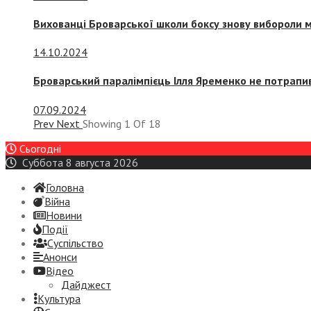
Вихованці Броварської школи боксу знову вибороли 
14.10.2024
Броварський паралімпієць Ілля Яременко не потрапив
07.09.2024
Prev
Next
Showing
1
Of
18
Сьогодні
Суббота 8 августа 2026
Головна
Війна
Новини
Події
Суспiльство
Анонси
Відео
Дайджест
Культура