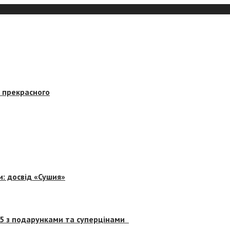
в прекрасного
и: досвід «Сушия»
 5 з подарунками та суперцінами