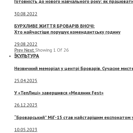
Готовність до нового навчального року: як працювати
30.08.2022
БУРХЛИВЕ ЖИТТЯ БРОВАРІВ ВНОЧІ:
Хто найчастіше порушує комендантську годину
29.08.2022
Prev
Next
Showing
1
Of
26
КУЛЬТУРА
Незвичний меморіал у центрі Броварів. Сучасне мис
25.04.2025
У «ТепЛиці» завершився «Медяник Fest»
26.12.2023
“Броварський” МіГ-15 став найстарішим експонатом у
10.05.2023