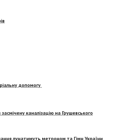
ів
еріальну допомогу
засмічену каналізацію на Грушевського
вчання лунатимуть метроном та Гімн України