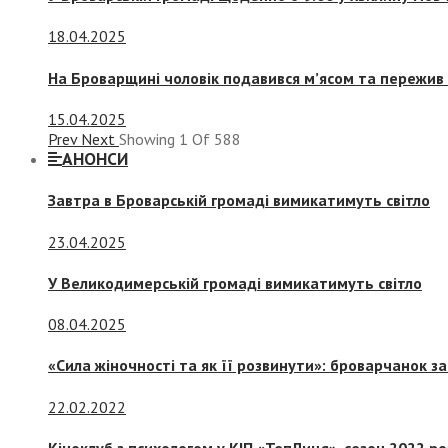
18.04.2025
На Броварщині чоловік подавився м’ясом та пережив 
15.04.2025
Prev
Next
Showing
1
Of
588
АНОНСИ
Завтра в Броварській громаді вимикатимуть світло
23.04.2025
У Великодимерській громаді вимикатимуть світло
08.04.2025
«Сила жіночності та як її розвинути»: броварчанок 
22.02.2022
Кіноклуб з психологом у КІП «ТепЛиця», сезон 2022 р