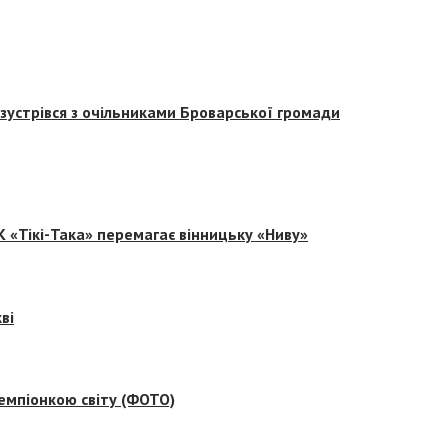
зустрівся з очільниками Броварської громади
 «Тікі-Така» перемагає вінницьку «Ниву»
ві
емпіонкою світу (ФОТО)