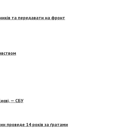
сників та передавати на фронт
бивством
иєві, — СБУ
ин проведе 14 років за ґратами