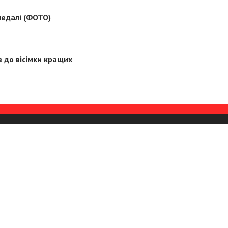
медалі (ФОТО)
 до вісімки кращих