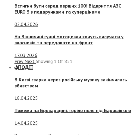
Встигни бути серед перших 100! Відкриття АЗС
EURO 5 з подарунками та суперцінами
02.04.2026
На Вінничині гучні мотоцикли хочуть вилучати у
власників та передавати на фронт
17.03.2026
Prev
Next
Showing
1
Of
851
ПОДІЇ
В Києві сварка через російську музику закінчилась
вбивством
18.04.2025
Пожежа на Броварщині: горіло поле під Баришівкою
14.04.2025