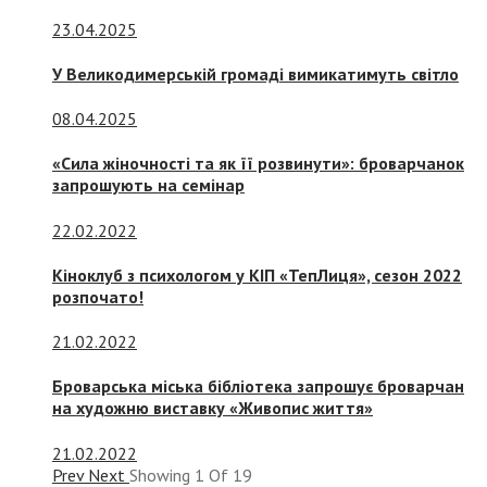
23.04.2025
У Великодимерській громаді вимикатимуть світло
08.04.2025
«Сила жіночності та як її розвинути»: броварчанок
запрошують на семінар
22.02.2022
Кіноклуб з психологом у КІП «ТепЛиця», сезон 2022
розпочато!
21.02.2022
Броварська міська бібліотека запрошує броварчан
на художню виставку «Живопис життя»
21.02.2022
Prev
Next
Showing
1
Of
19