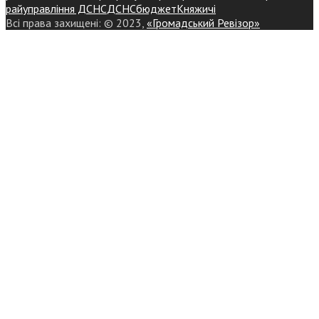
райуправління ДСНС
ДСНС
бюджет
Княжичі
Всі права захищені: © 2023,
«Громадський Ревізор»