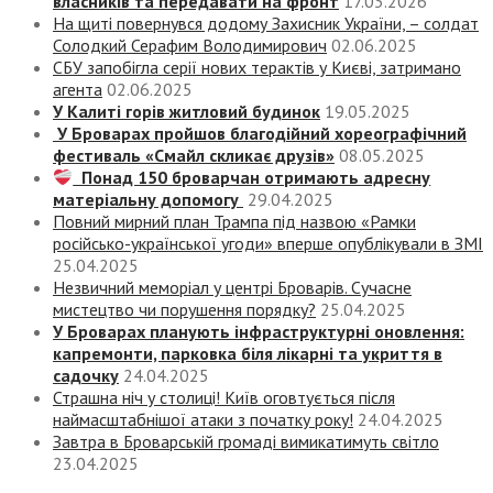
власників та передавати на фронт
17.03.2026
На щиті повернувся додому Захисник України, – солдат
Солодкий Серафим Володимирович
02.06.2025
СБУ запобігла серії нових терактів у Києві, затримано
агента
02.06.2025
У Калиті горів житловий будинок
19.05.2025
У Броварах пройшов благодійний хореографічний
фестиваль «Смайл скликає друзів»
08.05.2025
Понад 150 броварчан отримають адресну
матеріальну допомогу
29.04.2025
Повний мирний план Трампа під назвою «‎Рамки
російсько-української угоди» вперше опублікували в ЗМІ
25.04.2025
Незвичний меморіал у центрі Броварів. Сучасне
мистецтво чи порушення порядку?
25.04.2025
У Броварах планують інфраструктурні оновлення:
капремонти, парковка біля лікарні та укриття в
садочку
24.04.2025
Страшна ніч у столиці! Київ оговтується після
наймасштабнішої атаки з початку року!
24.04.2025
Завтра в Броварській громаді вимикатимуть світло
23.04.2025