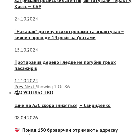
Затримали російських агентів, які готували теракт у
Києві, — СБУ
24.10.2024
“Накачав” дитину психотропами та згвалтував –
киянин проведе 14 років за ґратами
15.10.2024
Протаранив дерево і ледве не погубив трьох
пасажирів
14.10.2024
Prev
Next
Showing
1
Of
86
СУСПIЛЬСТВО
Ціни на АЗС скоро знизяться, –
Свириденко
08.04.2026
Понад 150 броварчан отримають адресну