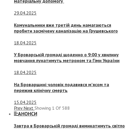
матеріальну допомогу
29.04.2025
Комунальники вже третій день намагаються
пробити засмічену каналізацію на Грушевського
18.04.2025
У Броварській громаді щоденно о 9:00 у хвилину
мовчання лунатимуть метроном та Гімн України
18.04.2025
На Броварщині чоловік подавився м’ясом та
пережив клінічну смерть
15.04.2025
Prev
Next
Showing
1
Of
588
АНОНСИ
Завтра в Броварській громаді вимикатимуть світло