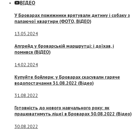
ВІДЕО
У Броварах пожежники врятували дитину і собаку з
палаючої квартири (ФОТО, ВІДЕО)
13.05.2024
Апгрейд у броварській маршрутці: і доїхав, і
помився (ВІДЕО)
14.02.2024
Купуйте бойлери: у Броварах скасували гаряче
водопостачання 31.08.2022 (Відео)
31.08.2022
Готовність до нового навчального року: як
працюватимуть ліцеї в Броварах 30.08.2022 (Відео)
30.08.2022