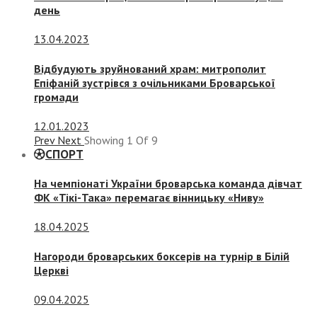
день
13.04.2023
Відбудують зруйнований храм: митрополит
Епіфаній зустрівся з очільниками Броварської
громади
12.01.2023
Prev
Next
Showing
1
Of
9
СПОРТ
На чемпіонаті України броварська команда дівчат
ФК «Тікі-Така» перемагає вінницьку «Ниву»
18.04.2025
Нагороди броварських боксерів на турнір в Білій
Церкві
09.04.2025