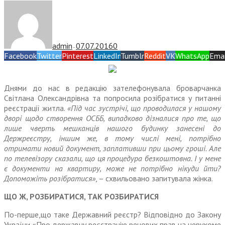
admin
07.07.2016
0
—
Facebook
Twitter
Pinterest
LinkedIn
Tumblr
Reddit
VK
WhatsApp
Emai
Днями до нас в редакцію зателефонувала броварчанка
Світлана Олександрівна та попросила розібратися у питанні
реєстрації житла.
«Під час зустрічі, що проводилася у нашому
дворі щодо створення ОСББ, випадково дізналися про те, що
лише чверть мешканців нашого будинку занесені до
Держреєстру, іншим же, в тому числі мені, потрібно
отримати новий документ, заплативши при цьому гроші. Але
по телевізору сказали, що ця процедура безкоштовна. І у мене
є документи на квартиру, може не потрібно нікуди йти?
Допоможіть розібратися»
, – схвильовано запитувала жінка.
ЩО Ж, РОЗБИРАТИСЯ, ТАК РОЗБИРАТИСЯ
По-перше,що таке Державний реєстр? Відповідно до Закону
України «Про державну реєстрацію речових прав на нерухоме