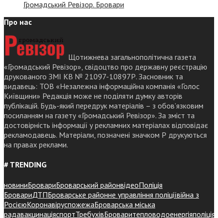
Громадський Ревізор. Бровари
Про нас
Щотижнева загальнополітична газета
«Громадський Ревізор», свідоцтво про державну реєстрацію
друкованого ЗМІ КВ № 21097-10897Р. Засновник та
видавець: ТОВ «Незалежна інформаційна компанія «Голос
Київщини» Редакція може не поділяти думку авторів
публікацій. Будь-який передрук матеріалів – з обов’язковим
посиланням на газету «Громадський Ревізор». За зміст та
достовірність інформації у рекламних матеріалах відповідає
рекламодавець. Матеріали, позначені значком Р друкуються
на правах реклами.
# TRENDING
новини
Бровари
Броварський район
відео
Поліція
Бровари
ДТП
Броварське районне управління поліції
війна з
Росією
Коронавірус
пожежа
Броварська міська
рада
вакцинація
спорт
Требухів
Броваритепловодоенергія
поліція