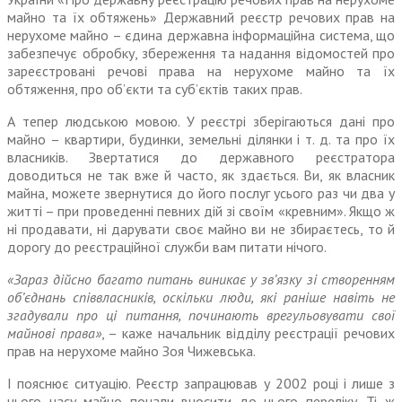
майно та їх обтяжень» Державний реєстр речових прав на
нерухоме майно – єдина державна інформаційна система, що
забезпечує обробку, збереження та надання відомостей про
зареєстровані речові права на нерухоме майно та їх
обтяження, про об’єкти та суб’єктів таких прав.
А тепер людською мовою. У реєстрі зберігаються дані про
майно – квартири, будинки, земельні ділянки і т. д. та про їх
власників. Звертатися до державного реєстратора
доводиться не так вже й часто, як здається. Ви, як власник
майна, можете звернутися до його послуг усього раз чи два у
житті – при проведенні певних дій зі своїм «кревним». Якщо ж
ні продавати, ні дарувати своє майно ви не збираєтесь, то й
дорогу до реєстраційної служби вам питати нічого.
«Зараз дійсно багато питань виникає у зв’язку зі створенням
об’єднань співвласників, оскільки люди, які раніше навіть не
згадували про ці питання, починають врегульовувати свої
майнові права»
, – каже начальник відділу реєстрації речових
прав на нерухоме майно Зоя Чижевська.
І пояснює ситуацію. Реєстр запрацював у 2002 році і лише з
цього часу майно почали вносити до цього переліку. Ті ж