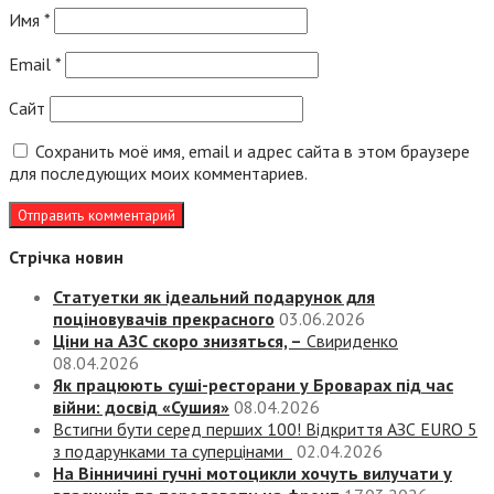
Имя
*
Email
*
Сайт
Сохранить моё имя, email и адрес сайта в этом браузере
для последующих моих комментариев.
Стрічка новин
Статуетки як ідеальний подарунок для
поціновувачів прекрасного
03.06.2026
Ціни на АЗС скоро знизяться, –
Свириденко
08.04.2026
Як працюють суші-ресторани у Броварах під час
війни: досвід «Сушия»
08.04.2026
Встигни бути серед перших 100! Відкриття АЗС EURO 5
з подарунками та суперцінами
02.04.2026
На Вінничині гучні мотоцикли хочуть вилучати у