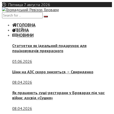
Skip
Пятница 7 августа 2026
to
content
ГОЛОВНА
ВІЙНА
НОВИНИ
Статуетки як ідеальний подарунок для
поціновувачів прекрасного
03.06.2026
Ціни на АЗС скоро знизяться, –
Свириденко
08.04.2026
Як працюють суші-ресторани у Броварах під час
війни: досвід «Сушия»
08.04.2026