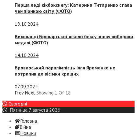
Перша леді кікбоксингу: Катерина Титаренко стала
чемпіонкою світу (ФОТО)
18.10.2024
Вихованці Броварської школи боксу знову вибороли
медалі (ФОТО)
14.10.2024
Броварський паралімпієць Ілля Яременко не
потрапив до вісімки кращих
07.09.2024
Prev
Next
Showing
1
Of
18
Сьогодні
Пятница 7 августа 2026
Головна
Війна
Новини