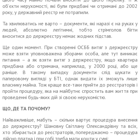
об’єкти нерухомості, які були придбані чи отримані до 2002
року, у державний реєстр не потрапили.
Та хвилюватись не варто – документи, які наразі є на руках у
людей, абсолютно легітимні, тобто стрімголов бігти
вноситися до держреєстру немає жодних підстав.
Ще один момент. При створенні ОСББ витяг з держреєстру
може взяти уповноважена зборами особа, але тут виникає
питання – а як взяти витяг з держреєстру, якщо квартира
придбана або отримана, наприклад, у 2000 році, або ще
раніше. В такому випадку документи слід шукати у
паперовому вигляді у БТІ, однак видати їх зможуть лише
власнику майна. Тож краще все-таки прийти до реєстраторів і
пройти процедуру, яка на майбутнє спростить вам життя при
проведенні будь-яких дій зі своєю нерухомістю.
ЩО, ДЕ ТА ПОЧОМУ?
Найважливіше, мабуть – скільки вартує процедура внесення
до держреєстру? Шановну Світлану Олександрівну та всіх,
хто збирається до реєстраторів, попереджаємо – процедура
дійсно платна і при собі треба мати кошти у сумі: