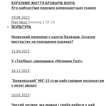
БУРХЛИВЕ ЖИТТЯ БРОВАРІВ ВНОЧІ:
Хто найчастіше порушує комендантську годину
29.08.2022
Prev
Next
Showing
1
Of
26
КУЛЬТУРА
Незвичний меморіал у центрі Броварів. Сучасне
мистецтво чи порушення порядку?
25.04.2025
У «ТепЛиці» завершився «Медяник Fest»
26.12.2023
“Броварський” МіГ-15 став найстарішим експонатом
у музеї авіації
10.05.2023
Чистий четвер: що можна і треба робити у цей