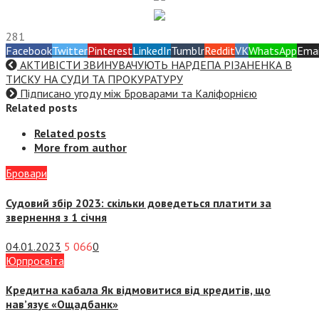
281
Facebook
Twitter
Pinterest
LinkedIn
Tumblr
Reddit
VK
WhatsApp
Emai
АКТИВІСТИ ЗВИНУВАЧУЮТЬ НАРДЕПА РІЗАНЕНКА В
ТИСКУ НА СУДИ ТА ПРОКУРАТУРУ
Підписано угоду між Броварами та Каліфорнією
Related posts
Related posts
More from author
Бровари
Судовий збір 2023: скільки доведеться платити за
звернення з 1 січня
04.01.2023
5 066
0
Юрпросвіта
Кредитна кабала Як відмовитися від кредитів, що
нав’язує «Ощадбанк»