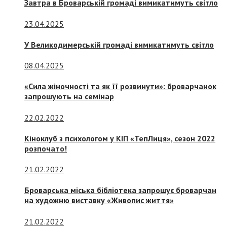
Завтра в Броварській громаді вимикатимуть світло
23.04.2025
У Великодимерській громаді вимикатимуть світло
08.04.2025
«Сила жіночності та як її розвинути»: броварчанок
запрошують на семінар
22.02.2022
Кіноклуб з психологом у КІП «ТепЛиця», сезон 2022
розпочато!
21.02.2022
Броварська міська бібліотека запрошує броварчан
на художню виставку «Живопис життя»
21.02.2022