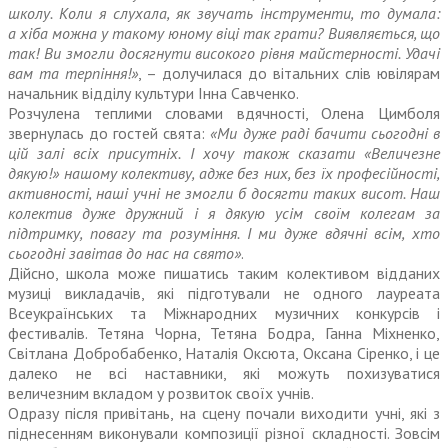
школу. Коли я слухала, як звучать інструменти, то думала:
а хіба можна у такому юному віці так грати? Виявляється, що
так! Ви змогли досягнути високого рівня майстерності. Удачі
вам та терпіння!»
, – долучилася до вітальних слів ювілярам
начальник відділу культури Інна Савченко.
Розчулена теплими словами вдячності, Олена Цимболя
звернулась до гостей свята:
«Ми дуже раді бачити сьогодні в
цій залі всіх присутніх. І хочу також сказати «Величезне
дякую!» нашому колективу, адже без них, без їх професійності,
активності, наші учні не змогли б досягти таких висот. Наш
колектив дуже дружний і я дякую усім своїм колегам за
підтримку, повагу та розуміння. І ми дуже вдячні всім, хто
сьогодні завітав до нас на свято»
.
Дійсно, школа може пишатись таким колективом відданих
музиці викладачів, які підготували не одного лауреата
Всеукраїнсь­ких та Міжнародних музичних конкурсів і
фестивалів. Тетяна Чорна, Тетяна Бодра, Ганна Міхненко,
Світлана Добробабенко, Наталія Оксюта, Оксана Сіренко, і це
далеко не всі наставники, які можуть похизуватися
величезним вкладом у розвиток своїх учнів.
Одразу після привітань, на сцену почали виходити учні, які з
піднесенням виконували композиції різної складності. Зовсім