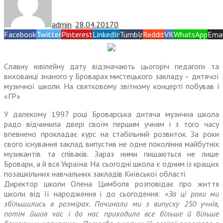
admin
28.04.2017
0
—
Facebook
Twitter
Pinterest
LinkedIn
Tumblr
Reddit
VK
WhatsApp
Emai
Славну ювілейну дату відзначають цьогоріч педагоги та
вихованці знаного у Броварах мистецького закладу – дитячої
музичної школи. На святковому звітному концерті побував і
«ГР»
У далекому 1997 році Броварська дитяча музична школа
радо відчинила двері своїм першим учням і з того часу
впевнено прокладає курс на стабільний розвиток. За роки
свого існування заклад випустив не одне покоління майбутніх
музикантів та співаків. Зараз ними пишаються не лише
Бровари, а й вся Україна. На сьогодні школа є одним із кращих
позашкільних навчальних закладів Київської області.
Директор школи Олена Цимболя розповідає про життя
школи від її народження і до сьогодення:
«За ці роки ми
збільшились в розмірах. Починали ми з випуску 250 учнів,
потім йшов час і до нас приходило все більше й більше