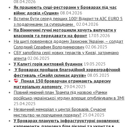
08.04.2026
Як працюють суші-ресторани у Броварах під час
війни: досвід «Сушия»
08.04.2026
Встигни бути серед перших 100! Відкриття АЗС EURO 5
з подарунками та суперцінами
02.04.2026
На Вінничині гучні мотоцикли хочуть вилучати у
власників та передавати на фронт
17.03.2026
На щиті повернувся додому Захисник України, – солдат
Солодкий Серафим Володимирович
02.06.2025
СБУ запобігла серії нових терактів у Києві, затримано
агента
02.06.2025
У Калиті горів житловий будинок
19.05.2025
У Броварах пройшов благодійний хореографічний
фестиваль «Смайл скликає друзів»
08.05.2025
Понад 150 броварчан отримають адресну
матеріальну допомогу
29.04.2025
Повний мирний план Трампа під назвою «‎Рамки
російсько-української угоди» вперше опублікували в ЗМІ
25.04.2025
Незвичний меморіал у центрі Броварів. Сучасне
мистецтво чи порушення порядку?
25.04.2025
У Броварах планують інфраструктурні оновлення:
капремонти, парковка біля лікарні та укриття в