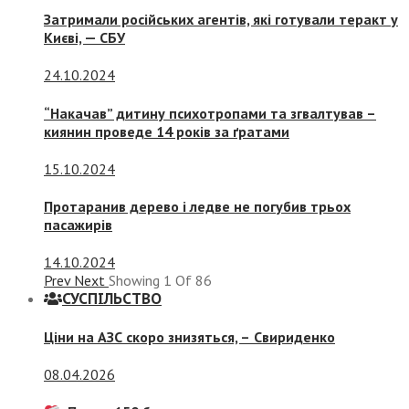
Затримали російських агентів, які готували теракт у
Києві, — СБУ
24.10.2024
“Накачав” дитину психотропами та згвалтував –
киянин проведе 14 років за ґратами
15.10.2024
Протаранив дерево і ледве не погубив трьох
пасажирів
14.10.2024
Prev
Next
Showing
1
Of
86
СУСПIЛЬСТВО
Ціни на АЗС скоро знизяться, –
Свириденко
08.04.2026