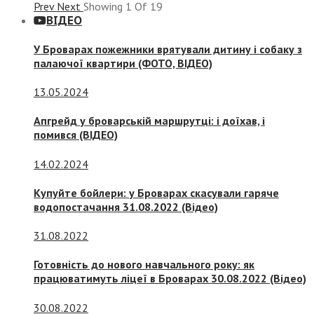
Prev
Next
Showing
1
Of
19
ВІДЕО
У Броварах пожежники врятували дитину і собаку з
палаючої квартири (ФОТО, ВІДЕО)
13.05.2024
Апгрейд у броварській маршрутці: і доїхав, і
помився (ВІДЕО)
14.02.2024
Купуйте бойлери: у Броварах скасували гаряче
водопостачання 31.08.2022 (Відео)
31.08.2022
Готовність до нового навчального року: як
працюватимуть ліцеї в Броварах 30.08.2022 (Відео)
30.08.2022