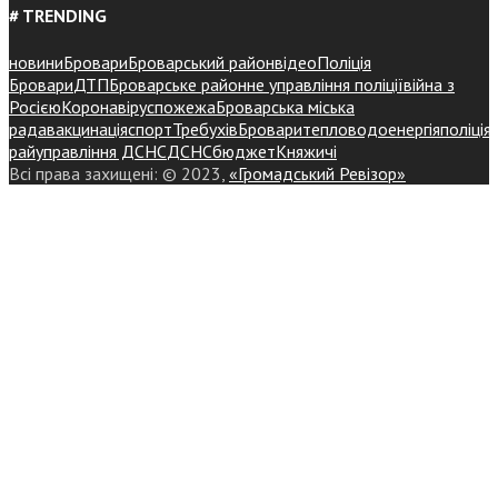
# TRENDING
новини
Бровари
Броварський район
відео
Поліція
Бровари
ДТП
Броварське районне управління поліції
війна з
Росією
Коронавірус
пожежа
Броварська міська
рада
вакцинація
спорт
Требухів
Броваритепловодоенергія
поліція
райуправління ДСНС
ДСНС
бюджет
Княжичі
Всі права захищені: © 2023,
«Громадський Ревізор»