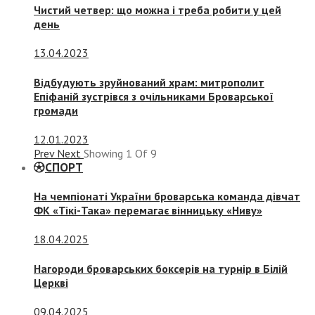
Чистий четвер: що можна і треба робити у цей
день
13.04.2023
Відбудують зруйнований храм: митрополит
Епіфаній зустрівся з очільниками Броварської
громади
12.01.2023
Prev
Next
Showing
1
Of
9
СПОРТ
На чемпіонаті України броварська команда дівчат
ФК «Тікі-Така» перемагає вінницьку «Ниву»
18.04.2025
Нагороди броварських боксерів на турнір в Білій
Церкві
09.04.2025