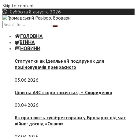
Skip to content
Суббота 8 августа 2026
ГОЛОВНА
ВІЙНА
НОВИНИ
Статуетки як ідеальний подарунок для
поціновувачів прекрасного
03.06.2026
Ціни на АЗС скоро знизяться, –
Свириденко
08.04.2026
Як працюють суші-ресторани у Броварах під час
війни: досвід «Сушия»
08.04.2026