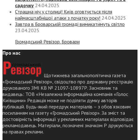
садочку
24.04.2025
Страшна ніч у столиці! Київ оговтується після
наймасштабнішої атаки з початку року!
24.04.2025
Завтра в Броварській громаді вимикатимуть світло
23.04.2025
Громадський Ревізор. Бровари
Про нас
Щотижнева загальнополітична газета
«Громадський Ревізор», свідоцтво про державну реєстрацію
друкованого ЗМІ КВ № 21097-10897Р. Засновник та
видавець: ТОВ «Незалежна інформаційна компанія «Голос
Київщини» Редакція може не поділяти думку авторів
публікацій. Будь-який передрук матеріалів – з обов’язковим
посиланням на газету «Громадський Ревізор». За зміст та
достовірність інформації у рекламних матеріалах відповідає
рекламодавець. Матеріали, позначені значком Р друкуються
на правах реклами.