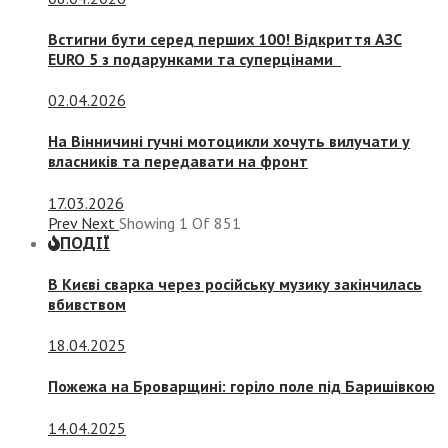
Встигни бути серед перших 100! Відкриття АЗС
EURO 5 з подарунками та суперцінами
02.04.2026
На Вінничині гучні мотоцикли хочуть вилучати у
власників та передавати на фронт
17.03.2026
Prev
Next
Showing
1
Of
851
ПОДІЇ
В Києві сварка через російську музику закінчилась
вбивством
18.04.2025
Пожежа на Броварщині: горіло поле під Баришівкою
14.04.2025