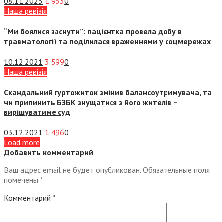
08.11.2023
1 933
0
Наша ревізія
“Ми боялися заснути”: пацієнтка провела добу в
травматології та поділилася враженнями у соцмережах
10.12.2021
3 599
0
Наша ревізія
Скандальний гуртожиток змінив балансоутримувача, та
чи припинить БЗБК знущатися з його жителів –
вирішуватиме суд
03.12.2021
1 496
0
Load more
Добавить комментарий
Ваш адрес email не будет опубликован.
Обязательные поля
помечены
*
Комментарий
*