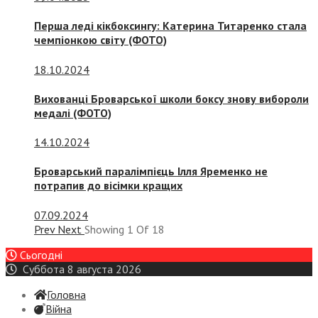
Перша леді кікбоксингу: Катерина Титаренко стала
чемпіонкою світу (ФОТО)
18.10.2024
Вихованці Броварської школи боксу знову вибороли
медалі (ФОТО)
14.10.2024
Броварський паралімпієць Ілля Яременко не
потрапив до вісімки кращих
07.09.2024
Prev
Next
Showing
1
Of
18
Сьогодні
Суббота 8 августа 2026
Головна
Війна