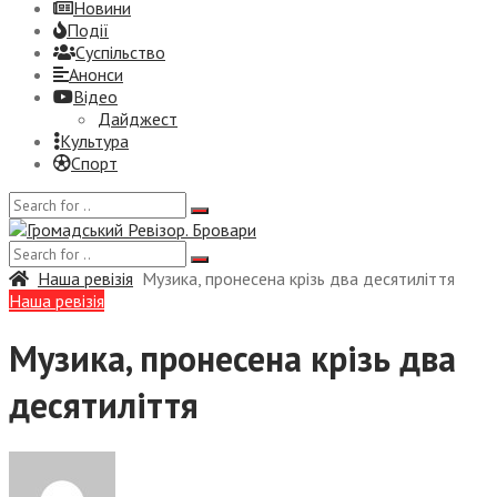
Новини
Події
Суспiльство
Анонси
Відео
Дайджест
Культура
Спорт
Наша ревізія
Музика, пронесена крізь два десятиліття
Наша ревізія
Музика, пронесена крізь два
десятиліття