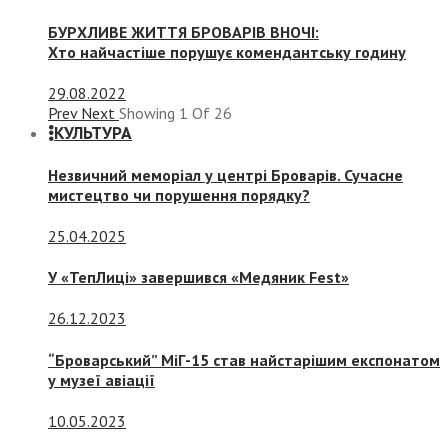
БУРХЛИВЕ ЖИТТЯ БРОВАРІВ ВНОЧІ:
Хто найчастіше порушує комендантську годину
29.08.2022
Prev
Next
Showing
1
Of
26
КУЛЬТУРА
Незвичний меморіал у центрі Броварів. Сучасне
мистецтво чи порушення порядку?
25.04.2025
У «ТепЛиці» завершився «Медяник Fest»
26.12.2023
“Броварський” МіГ-15 став найстарішим експонатом
у музеї авіації
10.05.2023