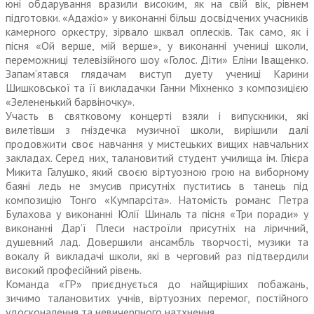
юні обдарування вразили високим, як на свій вік, рівнем
підготовки. «Адажіо» у виконанні більш досвідчених учасників
камерного оркестру, зірвало шквал оплесків. Так само, як і
пісня «Ой верше, мій верше», у виконанні учениці школи,
переможниці телевізійного шоу «Голос. Діти» Еліни Іващенко.
Запам’ятався глядачам виступ дуету учениці Карини
Шишковської та її викладачки Ганни Міхненко з композицією
«Зелененький барвіночку».
Участь в святковому концерті взяли і випускники, які
вилетівши з гніздечка музичної школи, вирішили далі
продовжити своє навчання у мистецьких вищих навчальних
закладах. Серед них, талановитий студент училища ім. Глієра
Микита Галушко, який своєю віртуозною грою на виборному
баяні ледь не змусив присутніх пуститись в танець під
композицію Тонго «Кумпарсіта». Натомість романс Петра
Булахова у виконанні Юлії Шиналь та пісня «Три поради» у
виконанні Дар’ї Плеси настроїли присутніх на ліричний,
душевний лад. Довершили ансамбль творчості, музики та
вокалу й викладачі школи, які в черговий раз підтвердили
високий професійний рівень.
Команда «ГР» приєднується до найщиріших побажань,
зичимо талановитих учнів, віртуозних перемог, постійного
удосконалення та невичерпного натхнення.