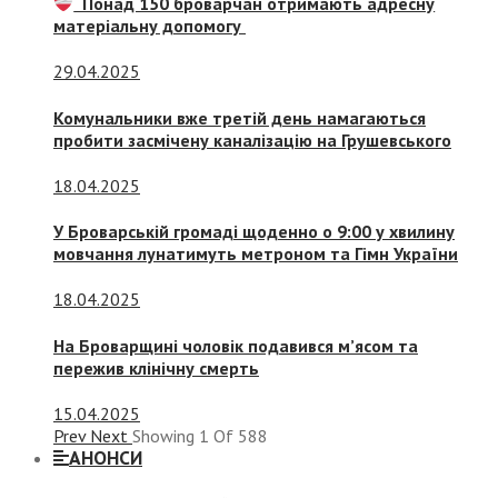
Понад 150 броварчан отримають адресну
матеріальну допомогу
29.04.2025
Комунальники вже третій день намагаються
пробити засмічену каналізацію на Грушевського
18.04.2025
У Броварській громаді щоденно о 9:00 у хвилину
мовчання лунатимуть метроном та Гімн України
18.04.2025
На Броварщині чоловік подавився м’ясом та
пережив клінічну смерть
15.04.2025
Prev
Next
Showing
1
Of
588
АНОНСИ