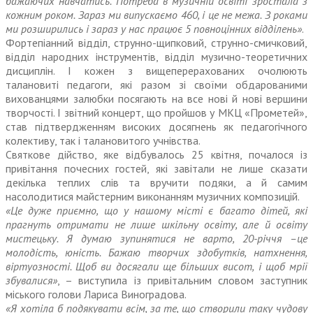
бажаючих навчатись. Потреба в музичній освіті зростала з
кожним роком. Зараз ми випускаємо 460, і це не межа. З роками
ми розширились і зараз у нас працює 5 повноцінних відділень»
.
Фортепіанний відділ, струнно-щипковий, струнно-смичковий,
відділ народних інструментів, відділ музично-теоретичних
дисциплін. І кожен з вищеперерахованих очолюють
талановиті педагоги, які разом зі своїми обдарованими
вихованцями залюбки посягають на все нові й нові вершини
творчості. І звітний концерт, що пройшов у МКЦ «Прометей»,
став підтвердженням високих досягнень як педагогічного
колективу, так і талановитого учнівства.
Святкове дійство, яке відбувалось 25 квітня, почалося із
привітання почесних гостей, які завітали не лише сказати
декілька теплих слів та вручити подяки, а й самим
насолодитися майстерним виконанням музичних композицій.
«Це дуже приємно, що у нашому місті є багато дітей, які
прагнуть отримати не лише шкільну освіту, але й освіту
мистецьку. Я думаю зупинятися не варто, 20-річчя –це
молодість, юність. Бажаю творчих здобутків, натхнення,
віртуозності. Щоб ви досягали ще більших висот, і щоб мрії
збувалися»
, – виступила із привітальним словом заступник
міського голови Лариса Виноградова.
«Я хотіла б подякувати всім, за те, що створили таку чудову