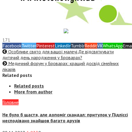
171
Facebook
Twitter
Pinterest
LinkedIn
Tumblr
Reddit
VK
WhatsApp
Emai
Особливе свято для вашої малечі.Де відсвяткувати
дитячий день народження у Броварах?
Медичний форум у Броварах: кращий досвід сімейних
лікарів
Related posts
Related posts
More from author
Головне
Не було б щастя, але допоміг скандал: притулок у Підліссі
несподівано знайшов багато друзів