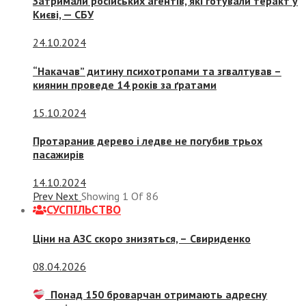
Затримали російських агентів, які готували теракт у
Києві, — СБУ
24.10.2024
“Накачав” дитину психотропами та згвалтував –
киянин проведе 14 років за ґратами
15.10.2024
Протаранив дерево і ледве не погубив трьох
пасажирів
14.10.2024
Prev
Next
Showing
1
Of
86
СУСПIЛЬСТВО
Ціни на АЗС скоро знизяться, –
Свириденко
08.04.2026
Понад 150 броварчан отримають адресну