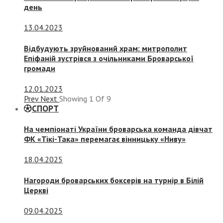
день
13.04.2023
Відбудують зруйнований храм: митрополит
Епіфаній зустрівся з очільниками Броварської
громади
12.01.2023
Prev
Next
Showing
1
Of
9
СПОРТ
На чемпіонаті України броварська команда дівчат
ФК «Тікі-Така» перемагає вінницьку «Ниву»
18.04.2025
Нагороди броварських боксерів на турнір в Білій
Церкві
09.04.2025