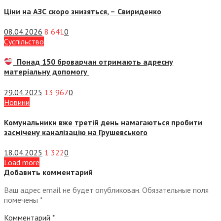
Ціни на АЗС скоро знизяться, –
Свириденко
08.04.2026
8 641
0
Суспiльство
Понад 150 броварчан отримають адресну
матеріальну допомогу
29.04.2025
13 967
0
Новини
Комунальники вже третій день намагаються пробити
засмічену каналізацію на Грушевського
18.04.2025
1 322
0
Load more
Добавить комментарий
Ваш адрес email не будет опубликован.
Обязательные поля
помечены
*
Комментарий
*