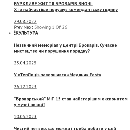
БУРХЛИВЕ ЖИТТЯ БРОВАРІВ ВНОЧІ:
Хто найчастіше порушує комендантську годину
29.08.2022
Prev
Next
Showing
1
Of
26
КУЛЬТУРА
Незвичний меморіал у центрі Броварів. Сучасне
мистецтво чи порушення порядку?
25.04.2025
У «ТепЛиці» завершився «Медяник Fest»
26.12.2023
“Броварський” МіГ-15 став найстарішим експонатом
у музеї авіації
10.05.2023
Чистий четвер: що можна і треба робити у цей