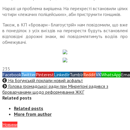
Наразі ця проблема вирішена. На перехресті встановили цілих
чотири «лежачих поліцейських», аби приструнити гонщиків.
Також, в КП «Бровари–Благоустрій» нам повідомили, що вже
в понеділок з усіх виїздів на перехрестя будуть встановлені
відповідні дорожні знаки, які повідомлятимуть водіїв про
обмежувачі.
235
Facebook
Twitter
Pinterest
LinkedIn
Tumblr
Reddit
VK
WhatsApp
Emai
На Богунській поклали новий асфальт
Голова громадської ради при Мінрегіоні радився з
броварчанами щодо реформування ЖКГ
Related posts
Related posts
More from author
Новини