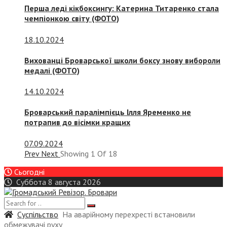
Перша леді кікбоксингу: Катерина Титаренко стала
чемпіонкою світу (ФОТО)
18.10.2024
Вихованці Броварської школи боксу знову вибороли
медалі (ФОТО)
14.10.2024
Броварський паралімпієць Ілля Яременко не
потрапив до вісімки кращих
07.09.2024
Prev
Next
Showing
1
Of
18
Сьогодні
Суббота 8 августа 2026
Суспiльство
На аварійному перехресті встановили
обмежувачі руху