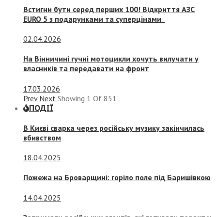
Встигни бути серед перших 100! Відкриття АЗС
EURO 5 з подарунками та суперцінами
02.04.2026
На Вінничині гучні мотоцикли хочуть вилучати у
власників та передавати на фронт
17.03.2026
Prev
Next
Showing
1
Of
851
ПОДІЇ
В Києві сварка через російську музику закінчилась
вбивством
18.04.2025
Пожежа на Броварщині: горіло поле під Баришівкою
14.04.2025