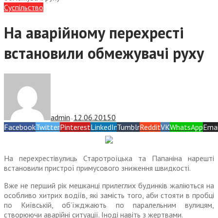
Суспiльство
На аварійному перехресті
встановили обмежувачі руху
admin
12.06.2015
0
—
Facebook
Twitter
Pinterest
LinkedIn
Tumblr
Reddit
VK
WhatsApp
Emai
На перехрестівулиць Старотроїцька та Папаніна нарешті
встановили пристрої примусового зниження швидкості.
Вже не перший рік мешканці прилеглих будинків жаліються на
особливо хитрих водіїв, які замість того, аби стояти в пробці
по Київській, об’їжджають по паралельним вулицям,
створюючи аварійні ситуації. Іноді навіть з жертвами.