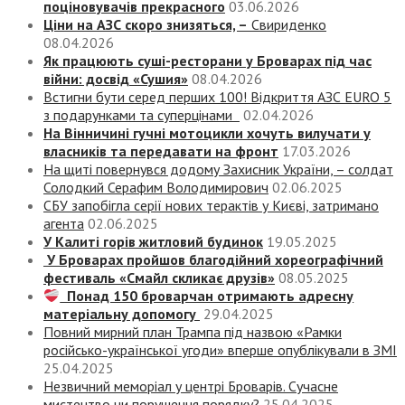
поціновувачів прекрасного
03.06.2026
Ціни на АЗС скоро знизяться, –
Свириденко
08.04.2026
Як працюють суші-ресторани у Броварах під час
війни: досвід «Сушия»
08.04.2026
Встигни бути серед перших 100! Відкриття АЗС EURO 5
з подарунками та суперцінами
02.04.2026
На Вінничині гучні мотоцикли хочуть вилучати у
власників та передавати на фронт
17.03.2026
На щиті повернувся додому Захисник України, – солдат
Солодкий Серафим Володимирович
02.06.2025
СБУ запобігла серії нових терактів у Києві, затримано
агента
02.06.2025
У Калиті горів житловий будинок
19.05.2025
У Броварах пройшов благодійний хореографічний
фестиваль «Смайл скликає друзів»
08.05.2025
Понад 150 броварчан отримають адресну
матеріальну допомогу
29.04.2025
Повний мирний план Трампа під назвою «‎Рамки
російсько-української угоди» вперше опублікували в ЗМІ
25.04.2025
Незвичний меморіал у центрі Броварів. Сучасне
мистецтво чи порушення порядку?
25.04.2025