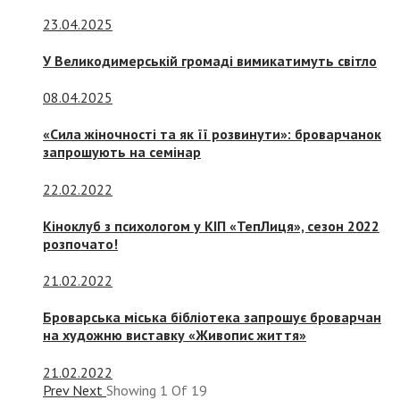
23.04.2025
У Великодимерській громаді вимикатимуть світло
08.04.2025
«Сила жіночності та як її розвинути»: броварчанок
запрошують на семінар
22.02.2022
Кіноклуб з психологом у КІП «ТепЛиця», сезон 2022
розпочато!
21.02.2022
Броварська міська бібліотека запрошує броварчан
на художню виставку «Живопис життя»
21.02.2022
Prev
Next
Showing
1
Of
19