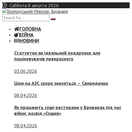
Skip
Суббота 8 августа 2026
to
content
ГОЛОВНА
ВІЙНА
НОВИНИ
Статуетки як ідеальний подарунок для
поціновувачів прекрасного
03.06.2026
Ціни на АЗС скоро знизяться, –
Свириденко
08.04.2026
Як працюють суші-ресторани у Броварах під час
війни: досвід «Сушия»
08.04.2026