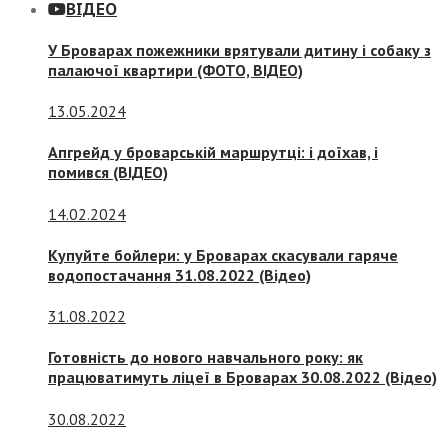
ВІДЕО
У Броварах пожежники врятували дитину і собаку з
палаючої квартири (ФОТО, ВІДЕО)
13.05.2024
Апгрейд у броварській маршрутці: і доїхав, і
помився (ВІДЕО)
14.02.2024
Купуйте бойлери: у Броварах скасували гаряче
водопостачання 31.08.2022 (Відео)
31.08.2022
Готовність до нового навчального року: як
працюватимуть ліцеї в Броварах 30.08.2022 (Відео)
30.08.2022