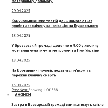
матеріальну допомогу
29.04.2025
Комунальники вже третій день намагаються
пробити засмічену каналізацію на Грушевського
18.04.2025
У Броварській громаді щоденно о 9:00 у хвилину
мовчання лунатимуть метроном та Гімн України
18.04.2025
На Броварщині чоловік подавився м’ясом та
пережив клінічну смерть
15.04.2025
Prev
Next
Showing
1
Of
588
АНОНСИ
Завтра в Броварській громаді вимикатимуть світло