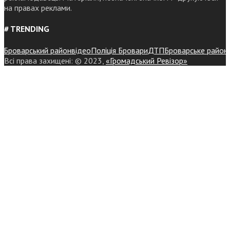
на правах реклами.
# TRENDING
роварський район
відео
Поліція Бровари
ДТП
Броварське районне у
Всі права захищені: © 2023,
«Громадський Ревізор»