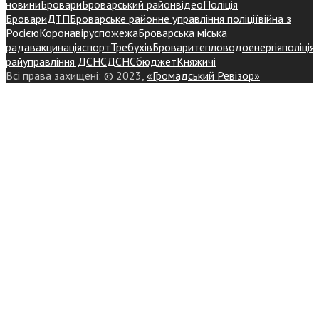
новини
Бровари
Броварський район
відео
Поліція
Бровари
ДТП
Броварське районне управління поліції
війна з
Росією
Коронавірус
пожежа
Броварська міська
рада
вакцинація
спорт
Требухів
Броваритепловодоенергія
поліція
райуправління ДСНС
ДСНС
бюджет
Княжичі
Всі права захищені: © 2023,
«Громадський Ревізор»