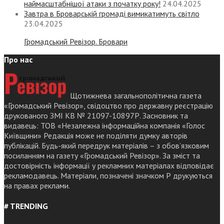
наймасштабнішої атаки з початку року!
24.04.2025
Завтра в Броварській громаді вимикатимуть світло
23.04.2025
Громадський Ревізор. Бровари
Про нас
Щотижнева загальнополітична газета
«Громадський Ревізор», свідоцтво про державну реєстрацію
друкованого ЗМІ КВ № 21097-10897Р. Засновник та
видавець: ТОВ «Незалежна інформаційна компанія «Голос
Київщини» Редакція може не поділяти думку авторів
публікацій. Будь-який передрук матеріалів – з обов’язковим
посиланням на газету «Громадський Ревізор». За зміст та
достовірність інформації у рекламних матеріалах відповідає
рекламодавець. Матеріали, позначені значком Р друкуються
на правах реклами.
# TRENDING