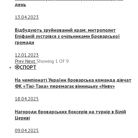
день
13.04.2023
Відбудують зруйнований храм: митрополит
Епіфаній зустрівся з очільниками Броварської
громади
12.01.2023
Prev
Next
Showing
1
Of
9
СПОРТ
На чемпіонаті України броварська команда дівчат
ФК «Тікі-Така» перемагає вінницьку «Ниву»
18.04.2025
Нагороди броварських боксерів на турнір в Білій
Церкві
09.04.2025