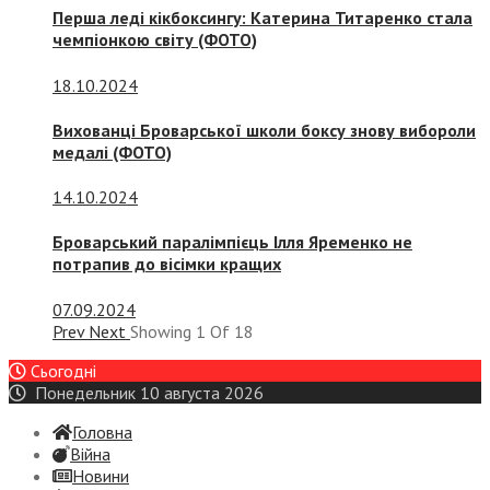
Перша леді кікбоксингу: Катерина Титаренко стала
чемпіонкою світу (ФОТО)
18.10.2024
Вихованці Броварської школи боксу знову вибороли
медалі (ФОТО)
14.10.2024
Броварський паралімпієць Ілля Яременко не
потрапив до вісімки кращих
07.09.2024
Prev
Next
Showing
1
Of
18
Сьогодні
Понедельник 10 августа 2026
Головна
Війна
Новини