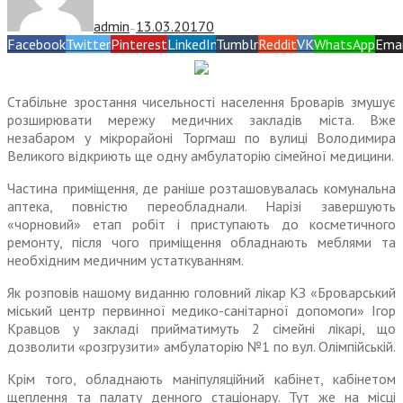
admin
13.03.2017
0
—
Facebook
Twitter
Pinterest
LinkedIn
Tumblr
Reddit
VK
WhatsApp
Emai
Стабільне зростання чисельності населення Броварів змушує
розширювати мережу медичних закладів міста. Вже
незабаром у мікрорайоні Торгмаш по вулиці Володимира
Великого відкриють ще одну амбулаторію сімейної медицини.
Частина приміщення, де раніше розташовувалась комунальна
аптека, повністю переобладнали. Нарізі завершують
«чорновий» етап робіт і приступають до косметичного
ремонту, після чого приміщення обладнають меблями та
необхідним медичним устаткуванням.
Як розповів нашому виданню головний лікар КЗ «Броварський
міський центр первинної медико-санітарної допомоги» Ігор
Кравцов у закладі прийматимуть 2 сімейні лікарі, що
дозволити «розгрузити» амбулаторію №1 по вул. Олімпійській.
Крім того, обладнають маніпуляційний кабінет, кабінетом
щеплення та палату денного стаціонару. Тут же на місці