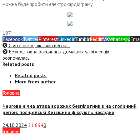
можна буде зробити електрокардіограму.
197
Facebook
Twitter
Pinterest
LinkedIn
Tumblr
Reddit
VK
WhatsApp
Emai
Свято ніжне, як сама весна…
Безкоштовна вакцинація домашніх улюбленців
розпочалась
Related posts
Related posts
More from author
Головне
Чергова нічна атака ворожих безпілотників на столичний
регіон: поліцейські Київщини фіксують наслідки
24.10.2024
21 894
0
Головне