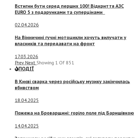
Встигни бути серед перших 100! Відкриття АЗС
EURO 5 з подарунками та суперцінами
02.04.2026
На Вінничині гучні мотоцикли хочуть вилучати у
власників та передавати на фронт
17.03.2026
Prev
Next
Showing
1
Of
851
ПОДІЇ
В Києві сварка через російську музику закінчилась
вбивством
18.04.2025
Пожежа на Броварщині: горіло поле під Баришівкою
14.04.2025