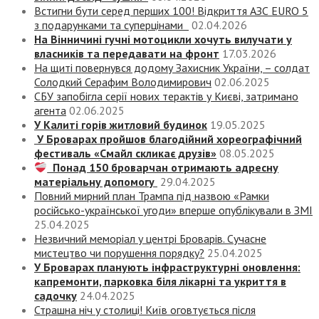
Встигни бути серед перших 100! Відкриття АЗС EURO 5
з подарунками та суперцінами
02.04.2026
На Вінничині гучні мотоцикли хочуть вилучати у
власників та передавати на фронт
17.03.2026
На щиті повернувся додому Захисник України, – солдат
Солодкий Серафим Володимирович
02.06.2025
СБУ запобігла серії нових терактів у Києві, затримано
агента
02.06.2025
У Калиті горів житловий будинок
19.05.2025
У Броварах пройшов благодійний хореографічний
фестиваль «Смайл скликає друзів»
08.05.2025
Понад 150 броварчан отримають адресну
матеріальну допомогу
29.04.2025
Повний мирний план Трампа під назвою «‎Рамки
російсько-української угоди» вперше опублікували в ЗМІ
25.04.2025
Незвичний меморіал у центрі Броварів. Сучасне
мистецтво чи порушення порядку?
25.04.2025
У Броварах планують інфраструктурні оновлення:
капремонти, парковка біля лікарні та укриття в
садочку
24.04.2025
Страшна ніч у столиці! Київ оговтується після