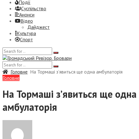
Події
Суспiльство
Анонси
Відео
Дайджест
Культура
Спорт
Головне
На Тормаші з’явиться ще одна амбулаторія
Головне
На Тормаші з’явиться ще одна
амбулаторія