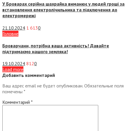
У Броварах серійна шахрайка виманює у людей гроші за
встановлення електролічильника та підключення до
електромережі
21.10.2024
1 613
0
Головне
Броварчани, потрібна ваша активність! Давайте
підтримаємо нашого земляка!
19.10.2024
812
0
Load more
Добавить комментарий
Ваш адрес email не будет опубликован.
Обязательные поля
помечены
*
Комментарий
*