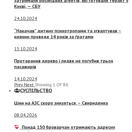
Затримали російських агентів, які готували теракт у
Києві, — СБУ
24.10.2024
“Накачав” дитину психотропами та згвалтував –
киянин проведе 14 років за ґратами
15.10.2024
Протаранив дерево і ледве не погубив трьох
пасажирів
14.10.2024
Prev
Next
Showing
1
Of
86
СУСПIЛЬСТВО
Ціни на АЗС скоро знизяться, –
Свириденко
08.04.2026
Понад 150 броварчан отримають адресну