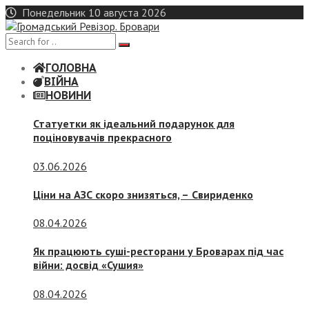
Skip
Понедельник 10 августа 2026
to
content
ГОЛОВНА
ВІЙНА
НОВИНИ
Статуетки як ідеальний подарунок для
поціновувачів прекрасного
03.06.2026
Ціни на АЗС скоро знизяться, –
Свириденко
08.04.2026
Як працюють суші-ресторани у Броварах під час
війни: досвід «Сушия»
08.04.2026