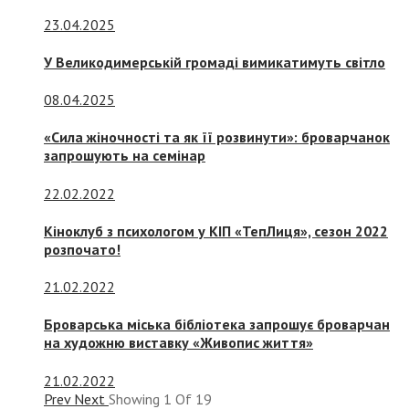
23.04.2025
У Великодимерській громаді вимикатимуть світло
08.04.2025
«Сила жіночності та як її розвинути»: броварчанок
запрошують на семінар
22.02.2022
Кіноклуб з психологом у КІП «ТепЛиця», сезон 2022
розпочато!
21.02.2022
Броварська міська бібліотека запрошує броварчан
на художню виставку «Живопис життя»
21.02.2022
Prev
Next
Showing
1
Of
19