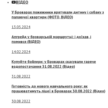
ВІДЕО
У Броварах пожежники врятували дитину і собаку з
палаючої квартири (ФОТО, ВІДЕО)
13.05.2024
Апгрейд у броварській маршрутці: і доїхав, і
помився (ВІДЕО)
14.02.2024
Купуйте бойлери: у Броварах скасували гаряче
водопостачання 31.08.2022 (Відео)
31.08.2022
Готовність до нового навчального року: як
працюватимуть ліцеї в Броварах 30.08.2022 (Відео)
30.08.2022