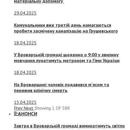
матеріальну допомогу
29.04.2025
Комунальники вже третій день намагаються
пробити засмічену каналізацію на Грушевського
18.04.2025
У Броварській громаді щоденно о 9:00 у хвилину
мовчання лунатимуть метроном та Гімн України
18.04.2025
На Броварщині чоловік подавився м’ясом та
пережив клінічну смерть
15.04.2025
Prev
Next
Showing
1
Of
588
АНОНСИ
Завтра в Броварській громаді вимикатимуть світло