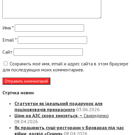
Имя
*
Email
*
Сайт
Сохранить моё имя, email и адрес сайта в этом браузере
для последующих моих комментариев.
Стрічка новин
Статуетки як ідеальний подарунок для
поціновувачів прекрасного
03.06.2026
Ціни на АЗС скоро знизяться, –
Свириденко
08.04.2026
Як працюють суші-ресторани у Броварах під час
війни: досвід «Сушия»
08.04.2026