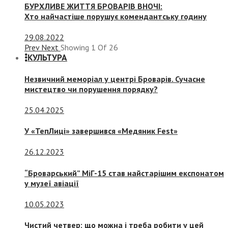
БУРХЛИВЕ ЖИТТЯ БРОВАРІВ ВНОЧІ:
Хто найчастіше порушує комендантську годину
29.08.2022
Prev
Next
Showing
1
Of
26
КУЛЬТУРА
Незвичний меморіал у центрі Броварів. Сучасне
мистецтво чи порушення порядку?
25.04.2025
У «ТепЛиці» завершився «Медяник Fest»
26.12.2023
“Броварський” МіГ-15 став найстарішим експонатом
у музеї авіації
10.05.2023
Чистий четвер: що можна і треба робити у цей