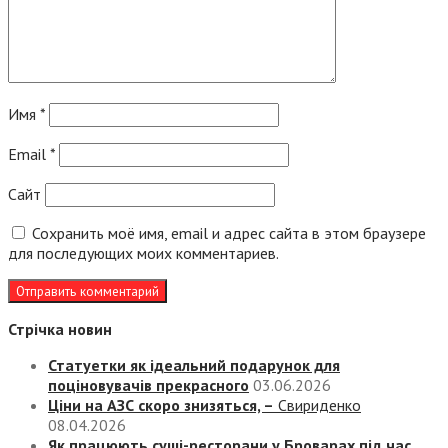
Имя
*
Email
*
Сайт
Сохранить моё имя, email и адрес сайта в этом браузере
для последующих моих комментариев.
Стрічка новин
Статуетки як ідеальний подарунок для
поціновувачів прекрасного
03.06.2026
Ціни на АЗС скоро знизяться, –
Свириденко
08.04.2026
Як працюють суші-ресторани у Броварах під час