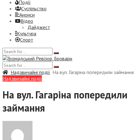
Події
Суспiльство
Анонси
Відео
Дайджест
Культура
Спорт
Надзвичайні події
На вул. Гагаріна попередили займання
Надзвичайні події
На вул. Гагаріна попередили
займання