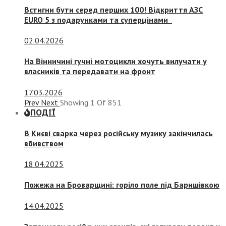
Встигни бути серед перших 100! Відкриття АЗС
EURO 5 з подарунками та суперцінами
02.04.2026
На Вінничині гучні мотоцикли хочуть вилучати у
власників та передавати на фронт
17.03.2026
Prev
Next
Showing
1
Of
851
ПОДІЇ
В Києві сварка через російську музику закінчилась
вбивством
18.04.2025
Пожежа на Броварщині: горіло поле під Баришівкою
14.04.2025