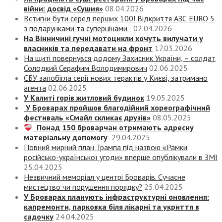
війни: досвід «Сушия»
08.04.2026
Встигни бути серед перших 100! Відкриття АЗС EURO 5
з подарунками та суперцінами
02.04.2026
На Вінничині гучні мотоцикли хочуть вилучати у
власників та передавати на фронт
17.03.2026
На щиті повернувся додому Захисник України, – солдат
Солодкий Серафим Володимирович
02.06.2025
СБУ запобігла серії нових терактів у Києві, затримано
агента
02.06.2025
У Калиті горів житловий будинок
19.05.2025
У Броварах пройшов благодійний хореографічний
фестиваль «Смайл скликає друзів»
08.05.2025
Понад 150 броварчан отримають адресну
матеріальну допомогу
29.04.2025
Повний мирний план Трампа під назвою «‎Рамки
російсько-української угоди» вперше опублікували в ЗМІ
25.04.2025
Незвичний меморіал у центрі Броварів. Сучасне
мистецтво чи порушення порядку?
25.04.2025
У Броварах планують інфраструктурні оновлення:
капремонти, парковка біля лікарні та укриття в
садочку
24.04.2025