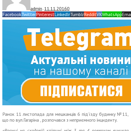
admin
11.11.2016
0
—
Facebook
Twitter
Pinterest
LinkedIn
Tumblr
Reddit
VK
WhatsApp
Emai
Ранок 11 листопада для мешканців 6 під’їзду будинку №11,
що по вул.Гагаріна , розпочався з неприємного інциденту.
«Вранці на сходовій клітині між 3 та 4 поверхом виникло