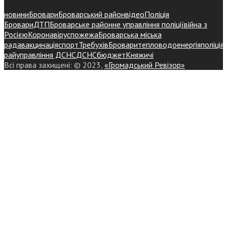
новини
Бровари
Броварський район
відео
Поліція
Бровари
ДТП
Броварське районне управління поліції
війна з
Росією
Коронавірус
пожежа
Броварська міська
рада
вакцинація
спорт
Требухів
Броваритепловодоенергія
поліція
райуправління ДСНС
ДСНС
бюджет
Княжичі
Всі права захищені: © 2023,
«Громадський Ревізор»