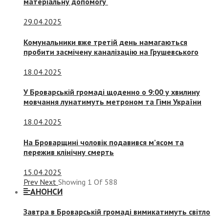
матеріальну допомогу
29.04.2025
Комунальники вже третій день намагаються
пробити засмічену каналізацію на Грушевського
18.04.2025
У Броварській громаді щоденно о 9:00 у хвилину
мовчання лунатимуть метроном та Гімн України
18.04.2025
На Броварщині чоловік подавився м’ясом та
пережив клінічну смерть
15.04.2025
Prev
Next
Showing
1
Of
588
АНОНСИ
Завтра в Броварській громаді вимикатимуть світло