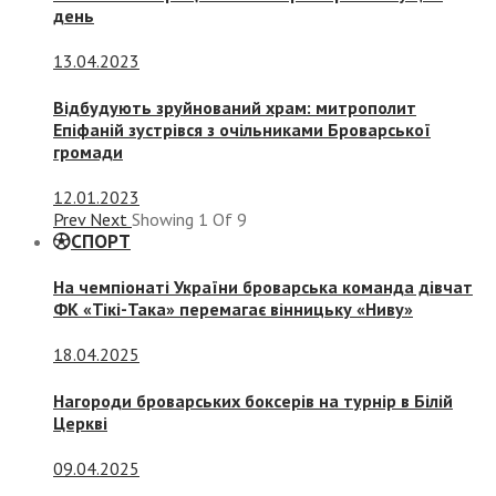
день
13.04.2023
Відбудують зруйнований храм: митрополит
Епіфаній зустрівся з очільниками Броварської
громади
12.01.2023
Prev
Next
Showing
1
Of
9
СПОРТ
На чемпіонаті України броварська команда дівчат
ФК «Тікі-Така» перемагає вінницьку «Ниву»
18.04.2025
Нагороди броварських боксерів на турнір в Білій
Церкві
09.04.2025