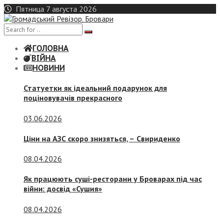
Skip
Пятница 7 августа 2026
to
content
ГОЛОВНА
ВІЙНА
НОВИНИ
Статуетки як ідеальний подарунок для
поціновувачів прекрасного
03.06.2026
Ціни на АЗС скоро знизяться, –
Свириденко
08.04.2026
Як працюють суші-ресторани у Броварах під час
війни: досвід «Сушия»
08.04.2026