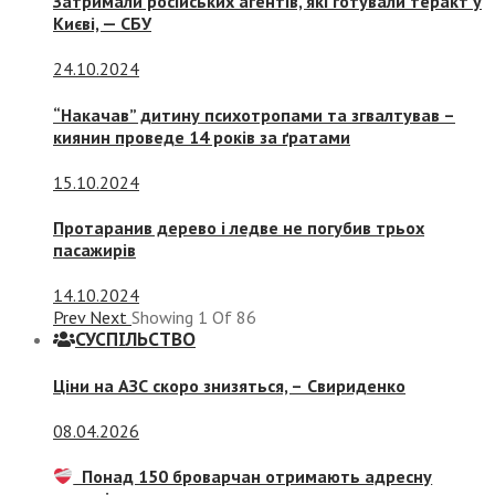
Затримали російських агентів, які готували теракт у
Києві, — СБУ
24.10.2024
“Накачав” дитину психотропами та згвалтував –
киянин проведе 14 років за ґратами
15.10.2024
Протаранив дерево і ледве не погубив трьох
пасажирів
14.10.2024
Prev
Next
Showing
1
Of
86
СУСПIЛЬСТВО
Ціни на АЗС скоро знизяться, –
Свириденко
08.04.2026
Понад 150 броварчан отримають адресну