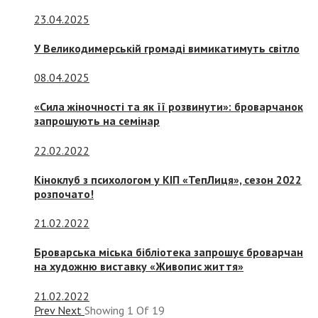
23.04.2025
У Великодимерській громаді вимикатимуть світло
08.04.2025
«Сила жіночності та як її розвинути»: броварчанок
запрошують на семінар
22.02.2022
Кіноклуб з психологом у КІП «ТепЛиця», сезон 2022
розпочато!
21.02.2022
Броварська міська бібліотека запрошує броварчан
на художню виставку «Живопис життя»
21.02.2022
Prev
Next
Showing
1
Of
19