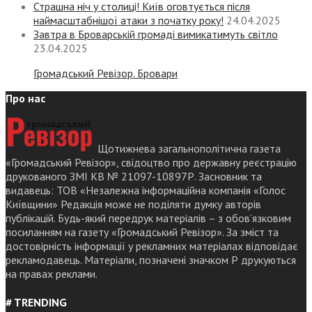
Страшна ніч у столиці! Київ оговтується після
наймасштабнішої атаки з початку року!
24.04.2025
Завтра в Броварській громаді вимикатимуть світло
23.04.2025
Громадський Ревізор. Бровари
Про нас
Щотижнева загальнополітична газета
«Громадський Ревізор», свідоцтво про державну реєстрацію
друкованого ЗМІ КВ № 21097-10897Р. Засновник та
видавець: ТОВ «Незалежна інформаційна компанія «Голос
Київщини» Редакція може не поділяти думку авторів
публікацій. Будь-який передрук матеріалів – з обов’язковим
посиланням на газету «Громадський Ревізор». За зміст та
достовірність інформації у рекламних матеріалах відповідає
рекламодавець. Матеріали, позначені значком Р друкуються
на правах реклами.
# TRENDING