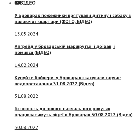
ВІДЕО
У Броварах пожежники врятували дитину і собаку з
палаючої квартири (ФОТО, ВІДЕО)
13.05.2024
Апгрейд у броварській маршрутці: і доїхав, і
помився (ВІДЕО)
14.02.2024
Купуйте бойлери: у Броварах скасували гаряче
водопостачання 31.08.2022 (Відео)
31.08.2022
Готовність до нового навчального року: як
працюватимуть ліцеї в Броварах 30.08.2022 (Відео)
30.08.2022