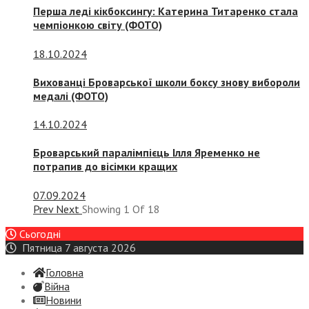
Перша леді кікбоксингу: Катерина Титаренко стала
чемпіонкою світу (ФОТО)
18.10.2024
Вихованці Броварської школи боксу знову вибороли
медалі (ФОТО)
14.10.2024
Броварський паралімпієць Ілля Яременко не
потрапив до вісімки кращих
07.09.2024
Prev
Next
Showing
1
Of
18
Сьогодні
Пятница 7 августа 2026
Головна
Війна
Новини