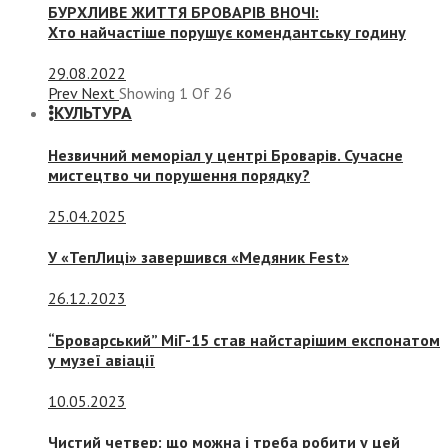
БУРХЛИВЕ ЖИТТЯ БРОВАРІВ ВНОЧІ:
Хто найчастіше порушує комендантську годину
29.08.2022
Prev
Next
Showing
1
Of
26
КУЛЬТУРА
Незвичний меморіал у центрі Броварів. Сучасне
мистецтво чи порушення порядку?
25.04.2025
У «ТепЛиці» завершився «Медяник Fest»
26.12.2023
“Броварський” МіГ-15 став найстарішим експонатом
у музеї авіації
10.05.2023
Чистий четвер: що можна і треба робити у цей