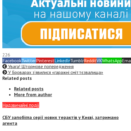
226
Facebook
Twitter
Pinterest
LinkedIn
Tumblr
Reddit
VK
WhatsApp
Emai
Увага! Штормове попередження
У Броварах з’явилися «гаражні сміттєзвалища»
Related posts
Related posts
More from author
Надзвичайні події
СБУ запобігла серії нових терактів у Києві, затримано
агента