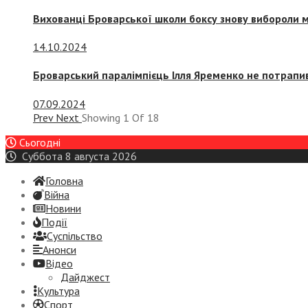
Вихованці Броварської школи боксу знову вибороли 
14.10.2024
Броварський паралімпієць Ілля Яременко не потрапив
07.09.2024
Prev
Next
Showing
1
Of
18
Сьогодні
Суббота 8 августа 2026
Головна
Війна
Новини
Події
Суспiльство
Анонси
Відео
Дайджест
Культура
Спорт