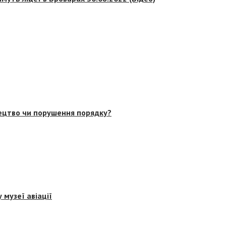
тецтво чи порушення порядку?
 музеї авіації