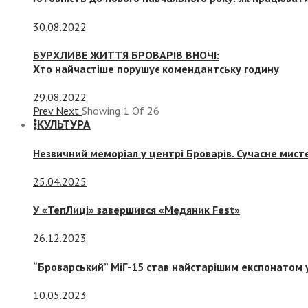
30.08.2022
БУРХЛИВЕ ЖИТТЯ БРОВАРІВ ВНОЧІ:
Хто найчастіше порушує комендантську годину
29.08.2022
Prev
Next
Showing
1
Of
26
КУЛЬТУРА
Незвичний меморіал у центрі Броварів. Сучасне мис
25.04.2025
У «ТепЛиці» завершився «Медяник Fest»
26.12.2023
“Броварський” МіГ-15 став найстарішим експонатом у
10.05.2023