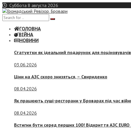
Skip
Суббота 8 августа 2026
to
content
ГОЛОВНА
ВІЙНА
НОВИНИ
Статуетки як ідеальний подарунок для поціновувачі
03.06.2026
Ціни на АЗС скоро знизяться, –
Свириденко
08.04.2026
Як працюють суші-ресторани у Броварах під час війн
08.04.2026
Встигни бути серед перших 100! Відкриття АЗС EURO