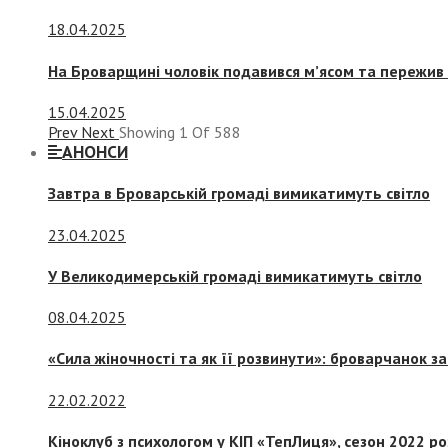
18.04.2025
На Броварщині чоловік подавився м’ясом та пережив 
15.04.2025
Prev
Next
Showing
1
Of
588
АНОНСИ
Завтра в Броварській громаді вимикатимуть світло
23.04.2025
У Великодимерській громаді вимикатимуть світло
08.04.2025
«Сила жіночності та як її розвинути»: броварчанок 
22.02.2022
Кіноклуб з психологом у КІП «ТепЛиця», сезон 2022 р