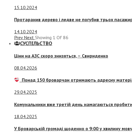
15.10.2024
Протаранив дерево і ледве не погубив трьох пасажир
14.10.2024
Prev
Next
Showing
1
Of
86
СУСПIЛЬСТВО
Ціни на АЗС скоро знизяться, –
Свириденко
08.04.2026
Понад 150 броварчан отримають адресну матері
29.04.2025
Комунальники вже третій день намагаються пробити 
18.04.2025
У Броварській громаді щоденно о 9:00 у хвилину мо