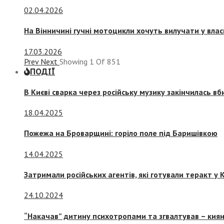
02.04.2026
На Вінничині гучні мотоцикли хочуть вилучати у вла
17.03.2026
Prev
Next
Showing
1
Of
851
ПОДІЇ
В Києві сварка через російську музику закінчилась в
18.04.2025
Пожежа на Броварщині: горіло поле під Баришівкою
14.04.2025
Затримали російських агентів, які готували теракт у К
24.10.2024
“Накачав” дитину психотропами та згвалтував – киян