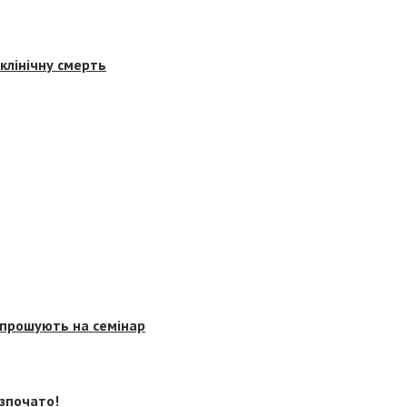
клінічну смерть
запрошують на семінар
озпочато!