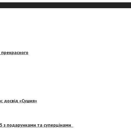
в прекрасного
и: досвід «Сушия»
 5 з подарунками та суперцінами