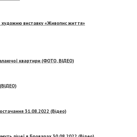
на художню виставку «Живопис життя»
палаючої квартири (ФОТО, ВІДЕО)
 (ВІДЕО)
остачання 31.08.2022 (Відео)
муть ліцеї в Броварах 30.08.2022 (Відео)