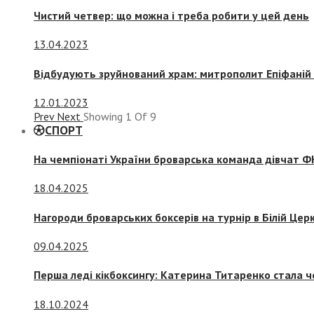
Чистий четвер: що можна і треба робити у цей день
13.04.2023
Відбудують зруйнований храм: митрополит Епіфаній 
12.01.2023
Prev
Next
Showing
1
Of
9
СПОРТ
На чемпіонаті України броварська команда дівчат ФК
18.04.2025
Нагороди броварських боксерів на турнір в Білій Церк
09.04.2025
Перша леді кікбоксингу: Катерина Титаренко стала ч
18.10.2024