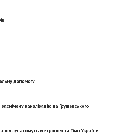
ів
альну допомогу
засмічену каналізацію на Грушевського
вчання лунатимуть метроном та Гімн України