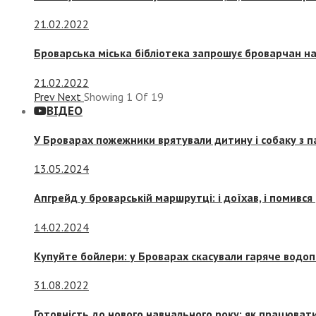
21.02.2022
Броварська міська бібліотека запрошує броварчан 
21.02.2022
Prev
Next
Showing
1
Of
19
ВІДЕО
У Броварах пожежники врятували дитину і собаку з 
13.05.2024
Апгрейд у броварській маршрутці: і доїхав, і помився
14.02.2024
Купуйте бойлери: у Броварах скасували гаряче водоп
31.08.2022
Готовність до нового навчального року: як працювати