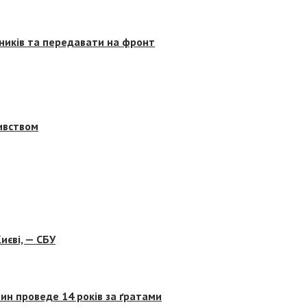
сників та передавати на фронт
бивством
иєві, — СБУ
ин проведе 14 років за ґратами