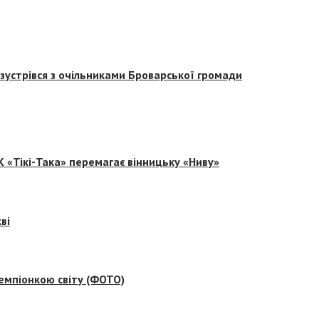
зустрівся з очільниками Броварської громади
 «Тікі-Така» перемагає вінницьку «Ниву»
ві
емпіонкою світу (ФОТО)