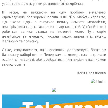
уваги та
не
дають учням розпилятися на дрібниці.
III місце,
не з
важаючи на купу проблем, виявлених
«Громадським ревізором», посіла ЗОШ №5. Мабуть через те,
що школа щорічно випускає велику кількість медалістів,
призерів олімпіад та активних творчих дітей. У п’ятій школі
робиться велика ставка на іноземні мови. Тут, окрім
англійської та німецької, можна також вивчати іспанську,
італійську та польську.
Отже, сподіваємося, наші висновки допоможуть багатьом
батькам у виборі школи. Тепер вам
не
доведеться витрачати
годи
ни
в Інтернеті, аби розібратися, чим вирізняється кожен
заклад освіти.
Ксенія Хотянович