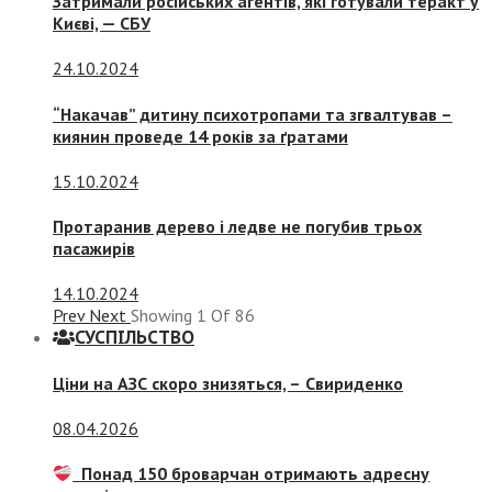
Затримали російських агентів, які готували теракт у
Києві, — СБУ
24.10.2024
“Накачав” дитину психотропами та згвалтував –
киянин проведе 14 років за ґратами
15.10.2024
Протаранив дерево і ледве не погубив трьох
пасажирів
14.10.2024
Prev
Next
Showing
1
Of
86
СУСПIЛЬСТВО
Ціни на АЗС скоро знизяться, –
Свириденко
08.04.2026
Понад 150 броварчан отримають адресну