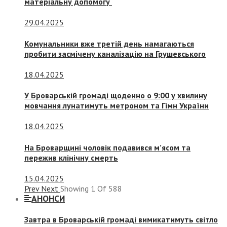
матеріальну допомогу
29.04.2025
Комунальники вже третій день намагаються
пробити засмічену каналізацію на Грушевського
18.04.2025
У Броварській громаді щоденно о 9:00 у хвилину
мовчання лунатимуть метроном та Гімн України
18.04.2025
На Броварщині чоловік подавився м’ясом та
пережив клінічну смерть
15.04.2025
Prev
Next
Showing
1
Of
588
АНОНСИ
Завтра в Броварській громаді вимикатимуть світло