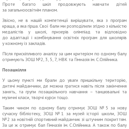
Проте багато шкіл продовжують навчати дітей
за загальноосвітнім планом.
Звісно,
не
в нашій компетенції вирішувати, яка з програм
краща, а яка гірша. Свої бали ми розподілили згідно з кількістю
медалістів у школі, призерів олімпіад та відповідно
до адаптації і комбінування освітніх програм для школярів
у кожному із закладів.
Після прискіпливого аналізу за цим критерієм по одному балу
отримують ЗОШ №2, 3, 5, 7, НВК та Гімназія ім. С.Олійника.
Позашкілля
У цьому пункті ми брали до уваги пришкільну територію,
дитячі майданчики, де можна гратися навіть після закінчення
занять, та групи позашкільного навчання – танцювальні та
музичні класи, творчі курси тощо.
Таким чином по одному балу отримує ЗОШ №5 за нову
сучасну бібліотеку, ЗОШ №1 за музей історії школи, ЗОШ
№2 за новітній спортивний майданчик зі штучним покриттям.
За це ж отримує бал Гімназія ім. С.Олійника. А також по балу