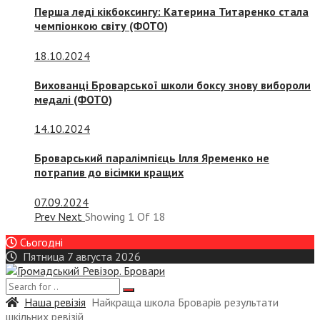
Перша леді кікбоксингу: Катерина Титаренко стала
чемпіонкою світу (ФОТО)
18.10.2024
Вихованці Броварської школи боксу знову вибороли
медалі (ФОТО)
14.10.2024
Броварський паралімпієць Ілля Яременко не
потрапив до вісімки кращих
07.09.2024
Prev
Next
Showing
1
Of
18
Сьогодні
Пятница 7 августа 2026
Наша ревізія
Найкраща школа Броварів результати
шкільних ревізій