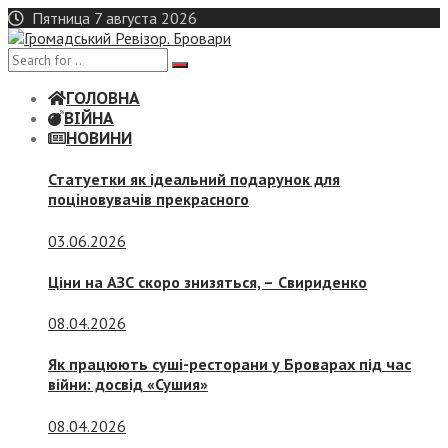
Skip
Пятница 7 августа 2026
to
content
ГОЛОВНА
ВІЙНА
НОВИНИ
Статуетки як ідеальний подарунок для
поціновувачів прекрасного
03.06.2026
Ціни на АЗС скоро знизяться, –
Свириденко
08.04.2026
Як працюють суші-ресторани у Броварах під час
війни: досвід «Сушия»
08.04.2026