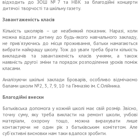
відходить до ЗОШ №7 та НВК за благодійні концерти
дитячої творчості та шкільну газету.
Завантаженість класів
Кількість школярів – це
неа
биякий показник. Наразі, коли
можна віддати дитину до будь-якого навчального закладу,
не
прив’язуючись до місця проживання, батьки намагаються
вибрати найкращу школу. Тож до уваги треба брати кількість
викладачів та завантаженість класів учнями, а також
наявність другої змі
ни
та порядок розподілення уроків поміж
класами.
Аналізуючи шкільні заклади Броварів, особливо відмічаємо
балами школи №2, 3, 7, 9, 10 та Гімназію ім. С.Олійника.
Благодійні внески
Батьківська допомога у кожній школі має свій розмір. Звісно,
точну суму, яку треба викласти на ремонт школи, учбові
матеріали, охорону тощо, можна вирахувати лише
контактуючи
не
один рік з батьківським комітетом. Але
суб’єктивні висновки нам таки вдалося зробити.