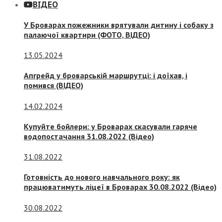
ВІДЕО
У Броварах пожежники врятували дитину і собаку з
палаючої квартири (ФОТО, ВІДЕО)
13.05.2024
Апгрейд у броварській маршрутці: і доїхав, і
помився (ВІДЕО)
14.02.2024
Купуйте бойлери: у Броварах скасували гаряче
водопостачання 31.08.2022 (Відео)
31.08.2022
Готовність до нового навчального року: як
працюватимуть ліцеї в Броварах 30.08.2022 (Відео)
30.08.2022