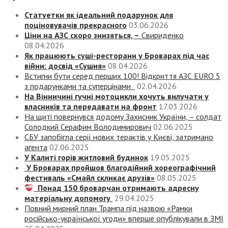
Статуетки як ідеальний подарунок для
поціновувачів прекрасного
03.06.2026
Ціни на АЗС скоро знизяться, –
Свириденко
08.04.2026
Як працюють суші-ресторани у Броварах під час
війни: досвід «Сушия»
08.04.2026
Встигни бути серед перших 100! Відкриття АЗС EURO 5
з подарунками та суперцінами
02.04.2026
На Вінничині гучні мотоцикли хочуть вилучати у
власників та передавати на фронт
17.03.2026
На щиті повернувся додому Захисник України, – солдат
Солодкий Серафим Володимирович
02.06.2025
СБУ запобігла серії нових терактів у Києві, затримано
агента
02.06.2025
У Калиті горів житловий будинок
19.05.2025
У Броварах пройшов благодійний хореографічний
фестиваль «Смайл скликає друзів»
08.05.2025
Понад 150 броварчан отримають адресну
матеріальну допомогу
29.04.2025
Повний мирний план Трампа під назвою «‎Рамки
російсько-української угоди» вперше опублікували в ЗМІ