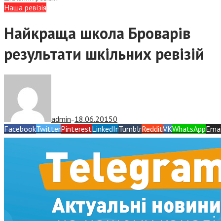
Наша ревізія
Найкраща школа Броварів
результати шкільних ревізій
admin
18.06.2015
0
—
Facebook
Twitter
Pinterest
LinkedIn
Tumblr
Reddit
VK
WhatsApp
Emai