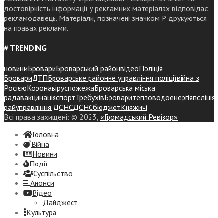
достовірність інформації у рекламних матеріалах відповідає
рекламодавець. Матеріали, позначені значком Р друкуються
на правах реклами.
# TRENDING
новини
Бровари
Броварський район
відео
Поліція
Бровари
ДТП
Броварське районне управління поліції
війна з
Росією
Коронавірус
пожежа
Броварська міська
рада
вакцинація
спорт
Требухів
Броваритепловодоенергія
поліція
райуправління ДСНС
ДСНС
бюджет
Княжичі
Всі права захищені: © 2023,
«Громадський Ревізор»
Головна
Війна
Новини
Події
Суспiльство
Анонси
Відео
Дайджест
Культура