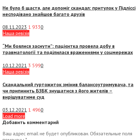
Не було б щастя, але допоміг скандал: притулок у Підліссі
несподівано знайшов багато друзів
08.11.2023
1 933
0
Наша ревізія
“Ми боялися заснути”: пацієнтка провела добу в
травматології та поділилася враженнями у соцмережах
10.12.2021
3 599
0
Наша ревізія
Скандальний гуртожиток змінив балансоутримувача, та
чи припинить БЗБК знущатися з його жителів –
вирішуватиме суд
03.12.2021
1 496
0
Load more
Добавить комментарий
Ваш адрес email не будет опубликован.
Обязательные поля
помечены
*