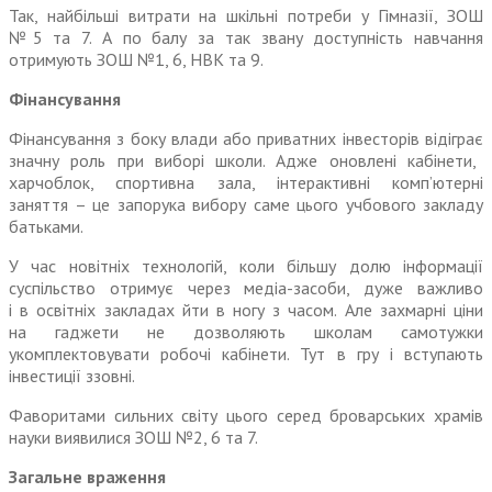
Так, найбільші витрати на шкільні потреби у Гімназії, ЗОШ
№5 та 7. А по балу за так звану доступність навчання
отримують ЗОШ №1, 6, НВК та 9.
Фінансування
Фінансування з боку влади або приватних інвесторів відіграє
значну
роль при виборі школи. Адже оновлені кабінети,
харчоблок, спортивна зала, інтерактивні комп’ютерні
заняття – це запорука вибору саме цього учбового закладу
батьками.
У час новітніх технологій, коли більшу долю інформації
суспільство отримує через медіа-засоби, дуже важливо
і в освітніх закладах йти в ногу з часом. Але захмарні ці
ни
на гаджети
не
дозволяють школам самотужки
укомплектовувати робочі кабінети. Тут в гру і вступають
інвестиції ззовні.
Фаворитами сильних світу цього серед броварських храмів
науки виявилися ЗОШ №2, 6 та 7.
Загаль
не
враження