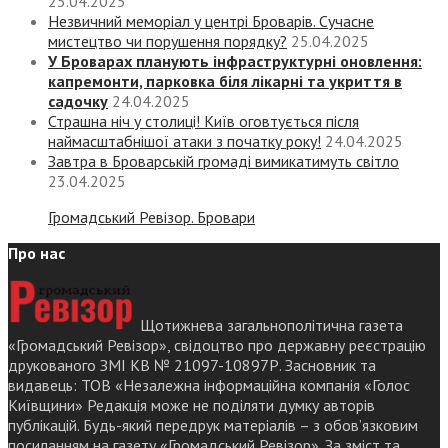
25.04.2025
Незвичний меморіал у центрі Броварів. Сучасне
мистецтво чи порушення порядку?
25.04.2025
У Броварах планують інфраструктурні оновлення:
капремонти, парковка біля лікарні та укриття в
садочку
24.04.2025
Страшна ніч у столиці! Київ оговтується після
наймасштабнішої атаки з початку року!
24.04.2025
Завтра в Броварській громаді вимикатимуть світло
23.04.2025
Громадський Ревізор. Бровари
Про нас
Щотижнева загальнополітична газета
«Громадський Ревізор», свідоцтво про державну реєстрацію
друкованого ЗМІ КВ № 21097-10897Р. Засновник та
видавець: ТОВ «Незалежна інформаційна компанія «Голос
Київщини» Редакція може не поділяти думку авторів
публікацій. Будь-який передрук матеріалів – з обов’язковим
посиланням на газету «Громадський Ревізор». За зміст та