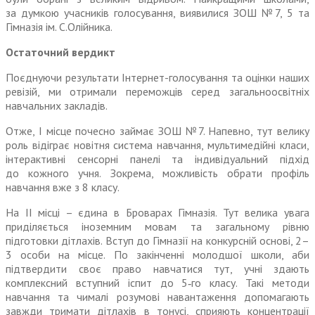
за думкою учасників голосування, виявилися ЗОШ №7, 5 та
Гімназія ім. С.Олійника.
Остаточний вердикт
Поєднуючи результати Інтернет-голосування та оцінки наших
ревізій, ми отримали переможців серед загальноосвітніх
навчальних закладів.
Отже, I місце почесно займає ЗОШ №7. Напевно, тут велику
роль відіграє новітня система навчання, мультимедійні класи,
інтерактивні сенсорні панелі та індивідуальний підхід
до кожного учня. Зокрема, можливість обрати профіль
навчання вже з 8 класу.
На II місці – єдина в Броварах Гімназія. Тут велика увага
приділяється іноземним мовам та загальному рівню
підготовки дітлахів. Вступ до Гімназії на конкурсній основі,
2–
3
особи на місце. По закінченні молодшої школи, аби
підтвердити своє право навчатися тут, учні здають
комплексний вступний іспит до 5‑го класу. Такі методи
навчання та чималі розумові навантаження допомагають
завжди тримати дітлахів в тонусі, сприяють концентрації