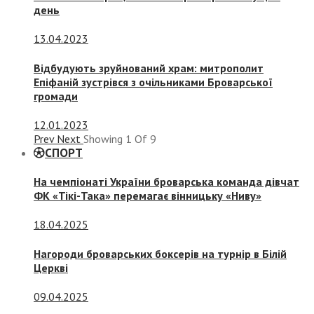
день
13.04.2023
Відбудують зруйнований храм: митрополит
Епіфаній зустрівся з очільниками Броварської
громади
12.01.2023
Prev
Next
Showing
1
Of
9
СПОРТ
На чемпіонаті України броварська команда дівчат
ФК «Тікі-Така» перемагає вінницьку «Ниву»
18.04.2025
Нагороди броварських боксерів на турнір в Білій
Церкві
09.04.2025