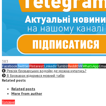
383
Facebook
Twitter
Pinterest
LinkedIn
Tumblr
Reddit
VK
WhatsApp
Emai
Ревізія броварських водойм де можна купатись?
В Броварах відкрився мовний табір
Related posts
Related posts
More from author
Головне