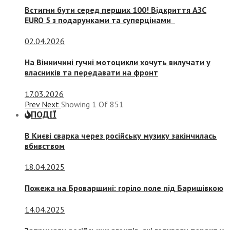
Встигни бути серед перших 100! Відкриття АЗС
EURO 5 з подарунками та суперцінами
02.04.2026
На Вінничині гучні мотоцикли хочуть вилучати у
власників та передавати на фронт
17.03.2026
Prev
Next
Showing
1
Of
851
ПОДІЇ
В Києві сварка через російську музику закінчилась
вбивством
18.04.2025
Пожежа на Броварщині: горіло поле під Баришівкою
14.04.2025