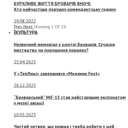
БУРХЛИВЕ ЖИТТЯ БРОВАРІВ ВНОЧІ:
Хто найчастіше порушує комендантську годину
29.08.2022
Prev
Next
Showing
1
Of
26
КУЛЬТУРА
Незвичний меморіал у центрі Броварів. Сучасне
мистецтво чи порушення порядку?
25.04.2025
У «ТепЛиці» завершився «Медяник Fest»
26.12.2023
“Броварський” МіГ-15 став найстарішим експонатом
у музеї авіації
10.05.2023
Чистий четвер: що можна і треба робити у цей