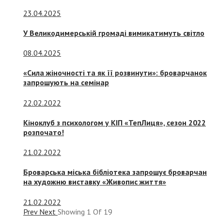
23.04.2025
У Великодимерській громаді вимикатимуть світло
08.04.2025
«Сила жіночності та як її розвинути»: броварчанок
запрошують на семінар
22.02.2022
Кіноклуб з психологом у КІП «ТепЛиця», сезон 2022
розпочато!
21.02.2022
Броварська міська бібліотека запрошує броварчан
на художню виставку «Живопис життя»
21.02.2022
Prev
Next
Showing
1
Of
19