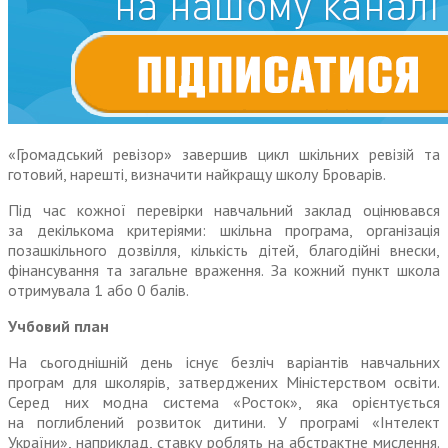
«Громадський ревізор» завершив цикл шкільних ревізій та
готовий, нарешті, визначити найкращу школу Броварів.
Під час кожної перевірки навчальний заклад оцінювався
за декількома критеріями: шкільна програма, організація
позашкільного дозвілля, кількість дітей, благодійні внески,
фінансування та загаль
не
враження. За кожний пункт школа
отримувала 1 або 0 балів.
Учбовий план
На сьогоднішній день існує безліч варіантів навчальних
програм для школярів, затверджених Міністерством освіти.
Серед них модна система «Росток», яка орієнтується
на поглиблений розвиток дитини. У програмі «Інтелект
України», наприклад, ставку роблять на абстракт
не
мислення.