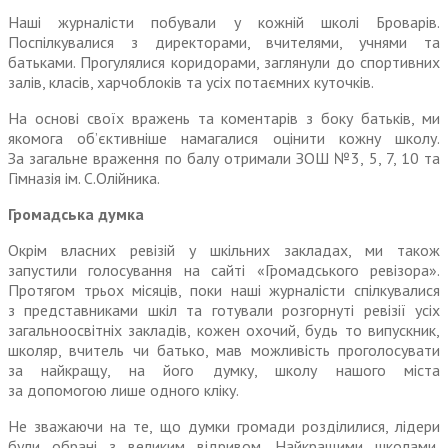
Наші журналісти побували у кожній школі Броварів.
Поспілкувалися з директорами, вчителями, учнями та
батьками. Прогулялися коридорами, заглянули до спортивних
залів, класів, харчоблоків та усіх потаємних куточків.
На основі своїх вражень та коментарів з боку батьків, ми
якомога об’єктивніше намагалися оцінити кожну школу.
За загаль
не
враження по балу отримали ЗОШ №3, 5, 7, 10 та
Гімназія ім. С.Олійника.
Громадська думка
Окрім власних ревізій у шкільних закладах, ми також
запустили голосування на сайті «Громадського ревізора».
Протягом трьох місяців, поки наші журналісти спілкувалися
з представниками шкіл та готували розгорнуті ревізії усіх
загальноосвітніх закладів, кожен охочий, будь то випускник,
школяр, вчитель чи батько, мав можливість проголосувати
за найкращу, на його думку, школу нашого міста
за допомогою лише одного кліку.
Не
зважаючи на те, що думки громади розділилися, лідери
були обрані з великим відривом. Найкращими школами,