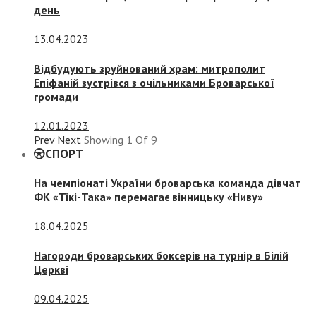
день
13.04.2023
Відбудують зруйнований храм: митрополит
Епіфаній зустрівся з очільниками Броварської
громади
12.01.2023
Prev
Next
Showing
1
Of
9
СПОРТ
На чемпіонаті України броварська команда дівчат
ФК «Тікі-Така» перемагає вінницьку «Ниву»
18.04.2025
Нагороди броварських боксерів на турнір в Білій
Церкві
09.04.2025