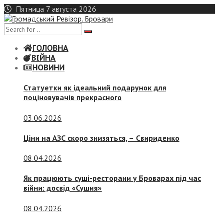
Skip
Пятница 7 августа 2026
to
content
ГОЛОВНА
ВІЙНА
НОВИНИ
Статуетки як ідеальний подарунок для
поціновувачів прекрасного
03.06.2026
Ціни на АЗС скоро знизяться, –
Свириденко
08.04.2026
Як працюють суші-ресторани у Броварах під час
війни: досвід «Сушия»
08.04.2026