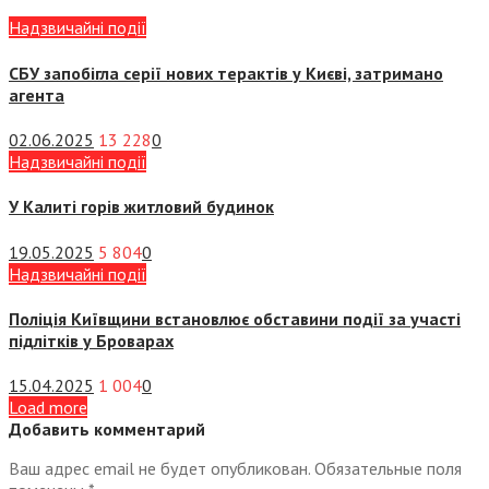
Надзвичайні події
СБУ запобігла серії нових терактів у Києві, затримано
агента
02.06.2025
13 228
0
Надзвичайні події
У Калиті горів житловий будинок
19.05.2025
5 804
0
Надзвичайні події
Поліція Київщини встановлює обставини події за участі
підлітків у Броварах
15.04.2025
1 004
0
Load more
Добавить комментарий
Ваш адрес email не будет опубликован.
Обязательные поля