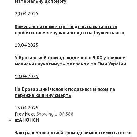
матеріальну допомогу
29.04.2025
Комунальники вже третій день намагаються
пробити засмічену каналізацію на Грушевського
18.04.2025
У Броварській громаді щоденно о 9:00 у хвилину
мовчання лунатимуть метроном та Гімн України
18.04.2025
На Броварщині чоловік подавився м’ясом та
пережив клінічну смерть
15.04.2025
Prev
Next
Showing
1
Of
588
АНОНСИ
Завтра в Броварській громаді вимикатимуть світло