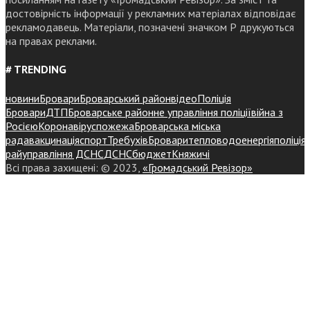
достовірність інформації у рекламних матеріалах відповідає
рекламодавець. Матеріали, позначені значком Р друкуються
на правах реклами.
# TRENDING
новини
Бровари
Броварський район
відео
Поліція
Бровари
ДТП
Броварське районне управління поліції
війна з
Росією
Коронавірус
пожежа
Броварська міська
рада
вакцинація
спорт
Требухів
Броваритепловодоенергія
поліція
райуправління ДСНС
ДСНС
бюджет
Княжичі
Всі права захищені: © 2023,
«Громадський Ревізор»