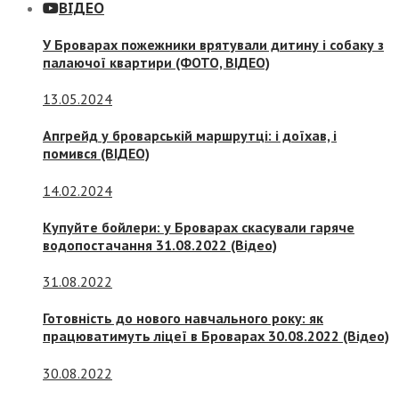
ВІДЕО
У Броварах пожежники врятували дитину і собаку з
палаючої квартири (ФОТО, ВІДЕО)
13.05.2024
Апгрейд у броварській маршрутці: і доїхав, і
помився (ВІДЕО)
14.02.2024
Купуйте бойлери: у Броварах скасували гаряче
водопостачання 31.08.2022 (Відео)
31.08.2022
Готовність до нового навчального року: як
працюватимуть ліцеї в Броварах 30.08.2022 (Відео)
30.08.2022