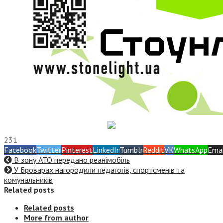
231
Facebook
Twitter
Pinterest
LinkedIn
Tumblr
Reddit
VK
WhatsApp
Emai
В зону АТО передано реанімобіль
У Броварах нагородили педагогів, спортсменів та
комунальників
Related posts
Related posts
More from author