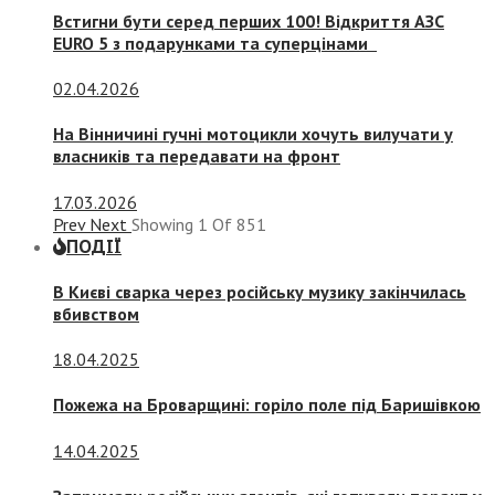
Встигни бути серед перших 100! Відкриття АЗС
EURO 5 з подарунками та суперцінами
02.04.2026
На Вінничині гучні мотоцикли хочуть вилучати у
власників та передавати на фронт
17.03.2026
Prev
Next
Showing
1
Of
851
ПОДІЇ
В Києві сварка через російську музику закінчилась
вбивством
18.04.2025
Пожежа на Броварщині: горіло поле під Баришівкою
14.04.2025