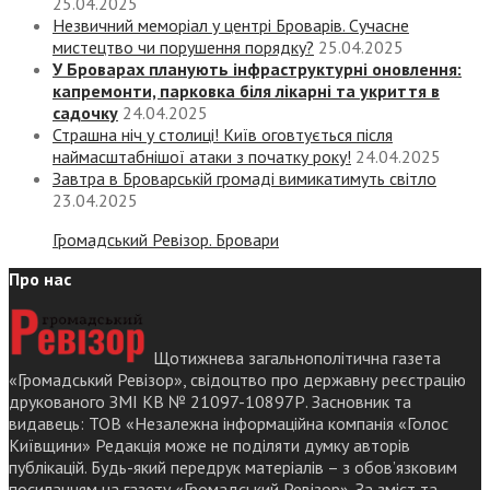
25.04.2025
Незвичний меморіал у центрі Броварів. Сучасне
мистецтво чи порушення порядку?
25.04.2025
У Броварах планують інфраструктурні оновлення:
капремонти, парковка біля лікарні та укриття в
садочку
24.04.2025
Страшна ніч у столиці! Київ оговтується після
наймасштабнішої атаки з початку року!
24.04.2025
Завтра в Броварській громаді вимикатимуть світло
23.04.2025
Громадський Ревізор. Бровари
Про нас
Щотижнева загальнополітична газета
«Громадський Ревізор», свідоцтво про державну реєстрацію
друкованого ЗМІ КВ № 21097-10897Р. Засновник та
видавець: ТОВ «Незалежна інформаційна компанія «Голос
Київщини» Редакція може не поділяти думку авторів
публікацій. Будь-який передрук матеріалів – з обов’язковим
посиланням на газету «Громадський Ревізор». За зміст та