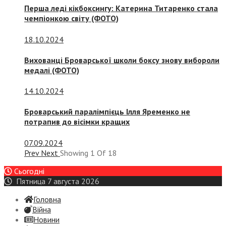
Перша леді кікбоксингу: Катерина Титаренко стала
чемпіонкою світу (ФОТО)
18.10.2024
Вихованці Броварської школи боксу знову вибороли
медалі (ФОТО)
14.10.2024
Броварський паралімпієць Ілля Яременко не
потрапив до вісімки кращих
07.09.2024
Prev
Next
Showing
1
Of
18
Сьогодні
Пятница 7 августа 2026
Головна
Війна
Новини