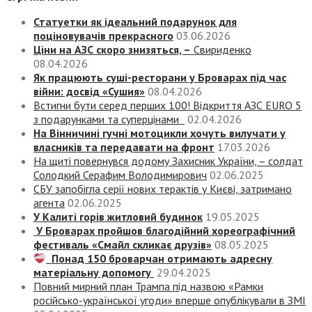
Статуетки як ідеальний подарунок для
поціновувачів прекрасного
03.06.2026
Ціни на АЗС скоро знизяться, –
Свириденко
08.04.2026
Як працюють суші-ресторани у Броварах під час
війни: досвід «Сушия»
08.04.2026
Встигни бути серед перших 100! Відкриття АЗС EURO 5
з подарунками та суперцінами
02.04.2026
На Вінничині гучні мотоцикли хочуть вилучати у
власників та передавати на фронт
17.03.2026
На щиті повернувся додому Захисник України, – солдат
Солодкий Серафим Володимирович
02.06.2025
СБУ запобігла серії нових терактів у Києві, затримано
агента
02.06.2025
У Калиті горів житловий будинок
19.05.2025
У Броварах пройшов благодійний хореографічний
фестиваль «Смайл скликає друзів»
08.05.2025
Понад 150 броварчан отримають адресну
матеріальну допомогу
29.04.2025
Повний мирний план Трампа під назвою «‎Рамки
російсько-української угоди» вперше опублікували в ЗМІ