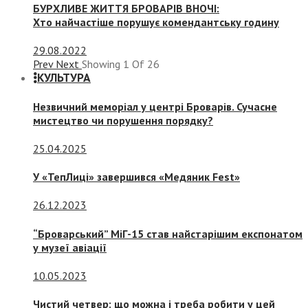
БУРХЛИВЕ ЖИТТЯ БРОВАРІВ ВНОЧІ:
Хто найчастіше порушує комендантську годину
29.08.2022
Prev
Next
Showing
1
Of
26
КУЛЬТУРА
Незвичний меморіал у центрі Броварів. Сучасне
мистецтво чи порушення порядку?
25.04.2025
У «ТепЛиці» завершився «Медяник Fest»
26.12.2023
“Броварський” МіГ-15 став найстарішим експонатом
у музеї авіації
10.05.2023
Чистий четвер: що можна і треба робити у цей