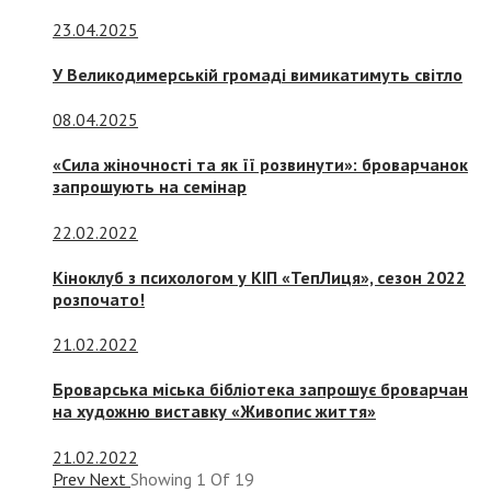
23.04.2025
У Великодимерській громаді вимикатимуть світло
08.04.2025
«Сила жіночності та як її розвинути»: броварчанок
запрошують на семінар
22.02.2022
Кіноклуб з психологом у КІП «ТепЛиця», сезон 2022
розпочато!
21.02.2022
Броварська міська бібліотека запрошує броварчан
на художню виставку «Живопис життя»
21.02.2022
Prev
Next
Showing
1
Of
19