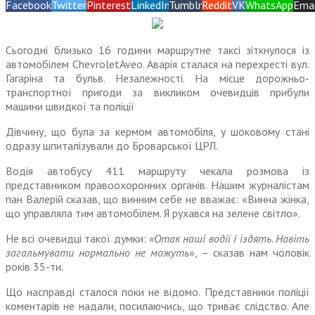
Facebook
Twitter
Pinterest
LinkedIn
Tumblr
Reddit
VK
WhatsApp
Emai
Сьогодні близько 16 години маршрутне таксі зіткнулося із
автомобілем ChevroletAveo. Аварія сталася на перехресті вул.
Гагаріна та бульв. Незалежності. На місце дорожньо-
транспортної пригоди за викликом очевидців прибули
машини швидкої та поліції
Дівчину, що була за кермом автомобіля, у шоковому стані
одразу шпиталізували до Броварської ЦРЛ.
Водія автобусу 411 маршруту чекала розмова із
представником правоохоронних органів. Нашим журналістам
пан Валерій сказав, що винним себе не вважає: «Винна жінка,
що управляла тим автомобілем. Я рухався на зелене світло».
Не всі очевидці такої думки:
«Отак наші водії і їздять. Навіть
загальмувати нормально не можуть
», – сказав нам чоловік
років 35-ти.
Що насправді сталося поки не відомо. Представники поліції
коментарів не надали, посилаючись, що триває слідство. Але