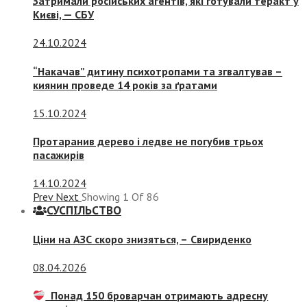
Затримали російських агентів, які готували теракт у
Києві, — СБУ
24.10.2024
“Накачав” дитину психотропами та згвалтував –
киянин проведе 14 років за ґратами
15.10.2024
Протаранив дерево і ледве не погубив трьох
пасажирів
14.10.2024
Prev
Next
Showing
1
Of
86
СУСПIЛЬСТВО
Ціни на АЗС скоро знизяться, –
Свириденко
08.04.2026
Понад 150 броварчан отримають адресну