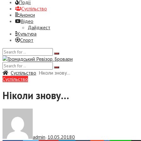
Події
Суспiльство
Анонси
Відео
Дайджест
Культура
Спорт
Суспiльство
Ніколи знову…
Суспiльство
Ніколи знову…
admin
10.05.2018
0
—