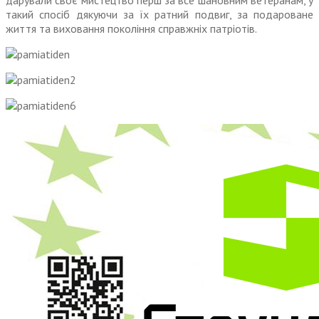
дарували своє мистецтво перш за все шановним ветеранам, у
такий спосіб дякуючи за їх ратний подвиг, за подароване
життя та виховання покоління справжніх патріотів.