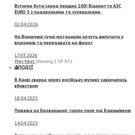
Встигни бути серед перших 100! Відкриття АЗС
EURO 5 з подарунками та суперцінами
02.04.2026
На Вінничині гучні мотоцикли хочуть вилучати у
власників та передавати на фронт
17.03.2026
Prev
Next
Showing
1
Of
851
ПОДІЇ
В Києві сварка через російську музику закінчилась
вбивством
18.04.2025
Пожежа на Броварщині: горіло поле під Баришівкою
14.04.2025