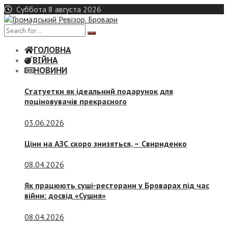
Skip
Суббота 8 августа 2026
to
content
ГОЛОВНА
ВІЙНА
НОВИНИ
Статуетки як ідеальний подарунок для
поціновувачів прекрасного
03.06.2026
Ціни на АЗС скоро знизяться, –
Свириденко
08.04.2026
Як працюють суші-ресторани у Броварах під час
війни: досвід «Сушия»
08.04.2026