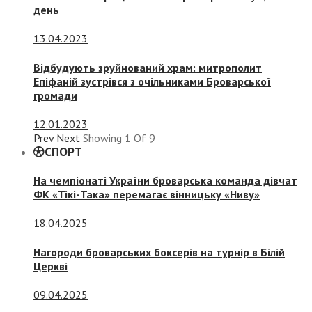
день
13.04.2023
Відбудують зруйнований храм: митрополит
Епіфаній зустрівся з очільниками Броварської
громади
12.01.2023
Prev
Next
Showing
1
Of
9
СПОРТ
На чемпіонаті України броварська команда дівчат
ФК «Тікі-Така» перемагає вінницьку «Ниву»
18.04.2025
Нагороди броварських боксерів на турнір в Білій
Церкві
09.04.2025