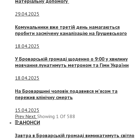
матеріальну допомогу
29.04.2025
Комунальники вже третій день намагаються
пробити засмічену каналізацію на Грушевського
18.04.2025
У Броварській громаді щоденно о 9:00 у хвилину
мовчання лунатимуть метроном та Гімн України
18.04.2025
На Броварщині чоловік подавився м’ясом та
пережив клінічну смерть
15.04.2025
Prev
Next
Showing
1
Of
588
АНОНСИ
Завтра в Броварській громаді вимикатимуть світло