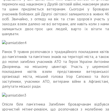
перемоги над нацизмом у Другій світовій війні, максимум уваги
та шани приділяється ветеранам. Сьогодні у Броварах
учасників бойових дій Другої світової залишилося в живих 46
осіб. Звичайно, з огляду на вік та стан здоров’я участь у
заходах взяли далеко не всі ветерани, але навіть коли з нами
залишиться двоє-троє цих людей, варто їх вітати та
шанувати.
Ранок 9 травня розпочався з традиційного покладання квітів
до пам’ятників та пам’ятних знаків на території міста, а також
до могил загиблих учасників АТО та Героя України Антоніни
Дворянець на міському цвинтарі. Участь у церемонії
покладання квітів взяли представники ветеранської
організації міста, міський голова Ігор Сапожко та його
заступники, учасники АТО, ветерани війни в Афганістані,
депутати міської ради.
Опісля біля пам’ятника Загиблим броварчанам відбувся
урочистий мітинг-реквієм, що розпочався з молебеню за