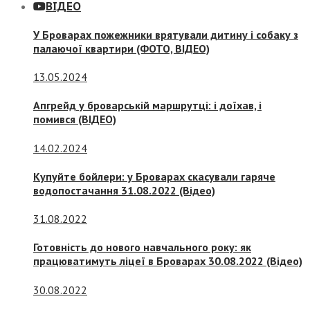
ВІДЕО
У Броварах пожежники врятували дитину і собаку з
палаючої квартири (ФОТО, ВІДЕО)
13.05.2024
Апгрейд у броварській маршрутці: і доїхав, і
помився (ВІДЕО)
14.02.2024
Купуйте бойлери: у Броварах скасували гаряче
водопостачання 31.08.2022 (Відео)
31.08.2022
Готовність до нового навчального року: як
працюватимуть ліцеї в Броварах 30.08.2022 (Відео)
30.08.2022