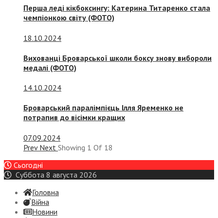
Перша леді кікбоксингу: Катерина Титаренко стала
чемпіонкою світу (ФОТО)
18.10.2024
Вихованці Броварської школи боксу знову вибороли
медалі (ФОТО)
14.10.2024
Броварський паралімпієць Ілля Яременко не
потрапив до вісімки кращих
07.09.2024
Prev
Next
Showing
1
Of
18
Сьогодні
Суббота 8 августа 2026
Головна
Війна
Новини