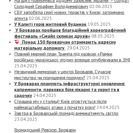
На щиті повернувся додому Захисник України, – солдат
Солодкий Серафим Володимирович
02.06.2025
СБУ запобігла серії нових терактів у Києві, затримано
агента
02.06.2025
У Калиті горів житловий будинок
19.05.2025
У Броварах пройшов благодійний хореографічний
фестиваль «Смайл скликає друзів»
08.05.2025
Понад 150 броварчан отримають адресну
матеріальну допомогу
29.04.2025
Повний мирний план Трампа під назвою «‎Рамки
російсько-української угоди» вперше опублікували в ЗМІ
25.04.2025
Незвичний меморіал у центрі Броварів. Сучасне
мистецтво чи порушення порядку?
25.04.2025
У Броварах планують інфраструктурні оновлення:
капремонти, парковка біля лікарні та укриття в
садочку
24.04.2025
Страшна ніч у столиці! Київ оговтується після
наймасштабнішої атаки з початку року!
24.04.2025
Завтра в Броварській громаді вимикатимуть світло
23.04.2025
Громадський Ревізор. Бровари