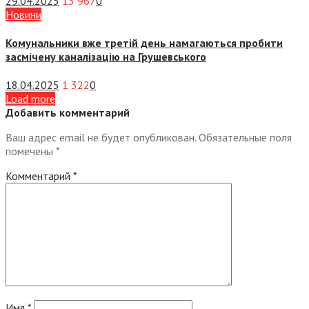
29.04.2025
13 967
0
Новини
Комунальники вже третій день намагаються пробити
засмічену каналізацію на Грушевського
18.04.2025
1 322
0
Load more
Добавить комментарий
Ваш адрес email не будет опубликован.
Обязательные поля
помечены
*
Комментарий
*
Имя
*