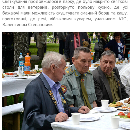
Святкування продовжилося в парку, де було накрито святкові
столи для ветеранів, розгорнуто польову кухню, де усі
бажаючі мали можливість скуштувати смачний борщ та кашу,
приготовані, до речі, військовим кухарем, учасником АТО,
Валентином Степановим.