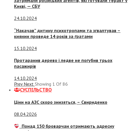
Затримали російських агентів, які готували теракт у
Києві, — СБУ
24.10.2024
“Накачав” дитину психотропами та згвалтував –
киянин проведе 14 років за ґратами
15.10.2024
Протаранив дерево і ледве не погубив трьох
пасажирів
14.10.2024
Prev
Next
Showing
1
Of
86
СУСПIЛЬСТВО
Ціни на АЗС скоро знизяться, –
Свириденко
08.04.2026
Понад 150 броварчан отримають адресну