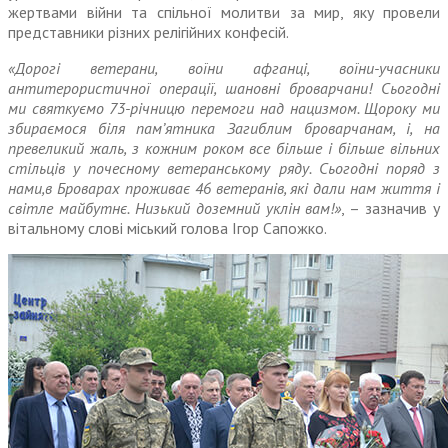
жертвами війни та спільної молитви за мир, яку провели
представники різних релігійних конфесій.
«Дорогі ветерани, воїни афганці, воїни-учасники
антитерористичної операції, шановні броварчани! Сьогодні
ми святкуємо 73-річницю перемоги над нацизмом. Щороку ми
збираємося біля пам’ятника Загиблим броварчанам, і, на
превеликий жаль, з кожним роком все більше і більше вільних
стільців у почесному ветеранському ряду. Сьогодні поряд з
нами,в Броварах проживає 46 ветеранів, які дали нам життя і
світле майбутнє. Низький доземний уклін вам!»
, – зазначив у
вітальному слові міський голова Ігор Сапожко.