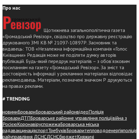
Про нас
Щотижнева загальнополітична газета
«Громадський Ревізор», свідоцтво про державну реєстрацію
друкованого ЗМІ КВ № 21097-10897Р. Засновник та
видавець: ТОВ «Незалежна інформаційна компанія «Голос
Київщини» Редакція може не поділяти думку авторів
публікацій. Будь-який передрук матеріалів – з обов’язковим
посиланням на газету «Громадський Ревізор». За зміст та
достовірність інформації у рекламних матеріалах відповідає
рекламодавець. Матеріали, позначені значком Р друкуються
на правах реклами.
# TRENDING
новини
Бровари
Броварський район
відео
Поліція
Бровари
ДТП
Броварське районне управління поліції
війна з
Росією
Коронавірус
пожежа
Броварська міська
рада
вакцинація
спорт
Требухів
Броваритепловодоенергія
поліція
райуправління ДСНС
ДСНС
бюджет
Княжичі