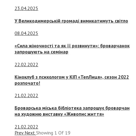
23.04.2025
У Великодимерській громаді вимикатимуть світло
08.04.2025
«Сила жіночності та як її розвинути»: броварчанок
запрошують на семінар
22.02.2022
Кіноклуб з психологом у КІП «ТепЛиця», сезон 2022
розпочато!
21.02.2022
Броварська міська бібліотека запрошує броварчан
на художню виставку «Живопис життя»
21.02.2022
Prev
Next
Showing
1
Of
19