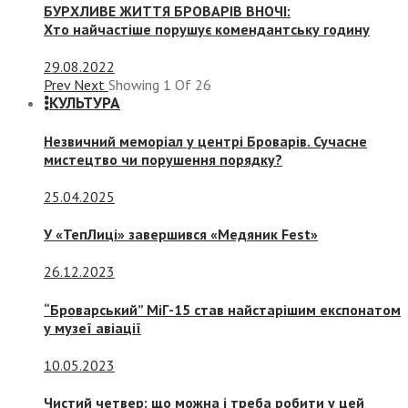
БУРХЛИВЕ ЖИТТЯ БРОВАРІВ ВНОЧІ:
Хто найчастіше порушує комендантську годину
29.08.2022
Prev
Next
Showing
1
Of
26
КУЛЬТУРА
Незвичний меморіал у центрі Броварів. Сучасне
мистецтво чи порушення порядку?
25.04.2025
У «ТепЛиці» завершився «Медяник Fest»
26.12.2023
“Броварський” МіГ-15 став найстарішим експонатом
у музеї авіації
10.05.2023
Чистий четвер: що можна і треба робити у цей