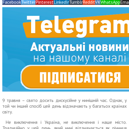
Facebook
Twitter
Pinterest
LinkedIn
Tumblr
Reddit
VK
WhatsApp
Emai
9 травня – свято досить дискусійне у нинішній час. Однак, у
той чи інший спосіб цей день відзначають у багатьох країнах
світу.
Не виключення і Україна, не виключення і наше місто.
Традиційно у цей день, який нині відзначається як річниця