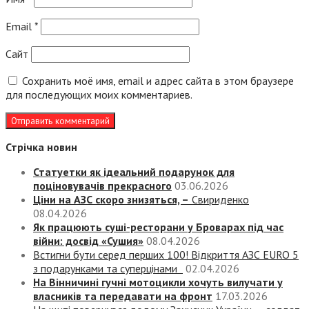
Email
*
Сайт
Сохранить моё имя, email и адрес сайта в этом браузере
для последующих моих комментариев.
Стрічка новин
Статуетки як ідеальний подарунок для
поціновувачів прекрасного
03.06.2026
Ціни на АЗС скоро знизяться, –
Свириденко
08.04.2026
Як працюють суші-ресторани у Броварах під час
війни: досвід «Сушия»
08.04.2026
Встигни бути серед перших 100! Відкриття АЗС EURO 5
з подарунками та суперцінами
02.04.2026
На Вінничині гучні мотоцикли хочуть вилучати у
власників та передавати на фронт
17.03.2026