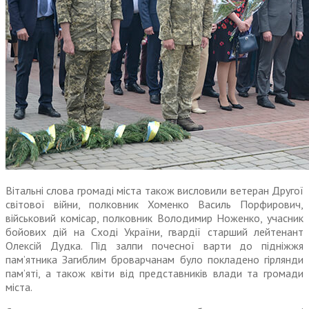
Вітальні слова громаді міста також висловили ветеран Другої
світової війни, полковник Хоменко Василь Порфирович,
військовий комісар, полковник Володимир Ноженко, учасник
бойових дій на Сході України, гвардії старший лейтенант
Олексій Дудка. Під залпи почесної варти до підніжжя
пам’ятника Загиблим броварчанам було покладено гірлянди
пам’яті, а також квіти від представників влади та громади
міста.