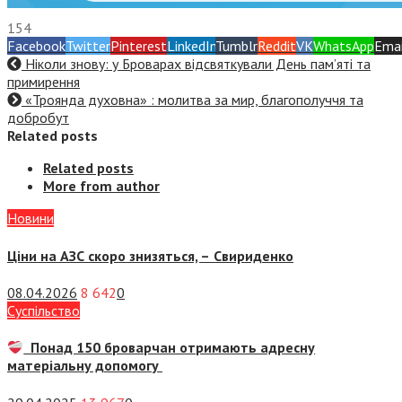
154
Facebook
Twitter
Pinterest
LinkedIn
Tumblr
Reddit
VK
WhatsApp
Emai
Ніколи знову: у Броварах відсвяткували День пам’яті та
примирення
«Троянда духовна» : молитва за мир, благополуччя та
добробут
Related posts
Related posts
More from author
Новини
Ціни на АЗС скоро знизяться, –
Свириденко
08.04.2026
8 642
0
Суспiльство
Понад 150 броварчан отримають адресну
матеріальну допомогу