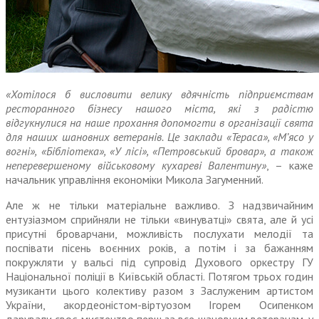
«Хотілося б висловити велику вдячність підприємствам
ресторанного бізнесу нашого міста, які з радістю
відгукнулися на наше прохання допомогти в організації свята
для наших шановних ветеранів. Це заклади «Тераса», «М’ясо у
вогні», «Бібліотека», «У лісі», «Петровський бровар», а також
неперевершеному військовому кухареві Валентину»
, – каже
начальник управління економіки Микола Загуменний.
Але ж не тільки матеріальне важливо. З надзвичайним
ентузіазмом сприйняли не тільки «винуватці» свята, але й усі
присутні броварчани, можливість послухати мелодії та
поспівати пісень воєнних років, а потім і за бажанням
покружляти у вальсі під супровід Духового оркестру ГУ
Національної поліції в Київській області. Потягом трьох годин
музиканти цього колективу разом з Заслуженим артистом
України, акордеоністом-віртуозом Ігорем Осипенком