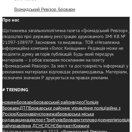
Громадський Ревізор. Бровари
Про нас
Щотижнева загальнополітична газета «Громадський Ревізор»,
свідоцтво про державну реєстрацію друкованого ЗМІ КВ №
21097-10897Р. Засновник та видавець: ТОВ «Незалежна
інформаційна компанія «Голос Київщини» Редакція може не
поділяти думку авторів публікацій. Будь-який передрук
матеріалів – з обов’язковим посиланням на газету
«Громадський Ревізор». За зміст та достовірність інформації у
рекламних матеріалах відповідає рекламодавець. Матеріали,
позначені значком Р друкуються на правах реклами.
# TRENDING
новини
Бровари
Броварський район
відео
Поліція
Бровари
ДТП
Броварське районне управління поліції
війна з
Росією
Коронавірус
пожежа
Броварська міська
рада
вакцинація
спорт
Требухів
Броваритепловодоенергія
поліція
райуправління ДСНС
ДСНС
бюджет
Княжичі
Всі права захищені: © 2023,
«Громадський Ревізор»