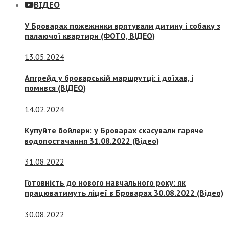
ВІДЕО
У Броварах пожежники врятували дитину і собаку з
палаючої квартири (ФОТО, ВІДЕО)
13.05.2024
Апгрейд у броварській маршрутці: і доїхав, і
помився (ВІДЕО)
14.02.2024
Купуйте бойлери: у Броварах скасували гаряче
водопостачання 31.08.2022 (Відео)
31.08.2022
Готовність до нового навчального року: як
працюватимуть ліцеї в Броварах 30.08.2022 (Відео)
30.08.2022