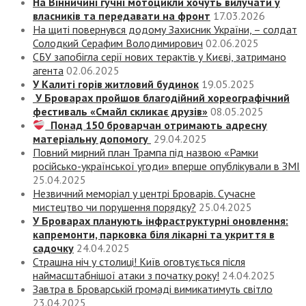
На Вінничині гучні мотоцикли хочуть вилучати у
власників та передавати на фронт
17.03.2026
На щиті повернувся додому Захисник України, – солдат
Солодкий Серафим Володимирович
02.06.2025
СБУ запобігла серії нових терактів у Києві, затримано
агента
02.06.2025
У Калиті горів житловий будинок
19.05.2025
У Броварах пройшов благодійний хореографічний
фестиваль «Смайл скликає друзів»
08.05.2025
Понад 150 броварчан отримають адресну
матеріальну допомогу
29.04.2025
Повний мирний план Трампа під назвою «‎Рамки
російсько-української угоди» вперше опублікували в ЗМІ
25.04.2025
Незвичний меморіал у центрі Броварів. Сучасне
мистецтво чи порушення порядку?
25.04.2025
У Броварах планують інфраструктурні оновлення:
капремонти, парковка біля лікарні та укриття в
садочку
24.04.2025
Страшна ніч у столиці! Київ оговтується після
наймасштабнішої атаки з початку року!
24.04.2025
Завтра в Броварській громаді вимикатимуть світло
23.04.2025