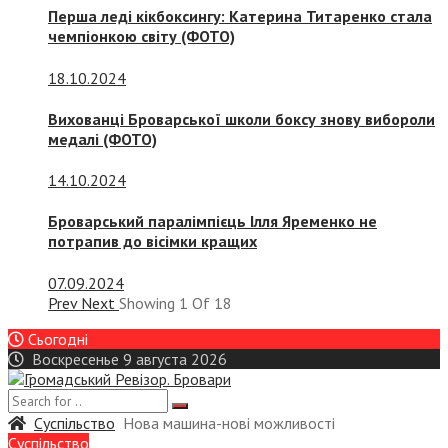
Перша леді кікбоксингу: Катерина Титаренко стала
чемпіонкою світу (ФОТО)
18.10.2024
Вихованці Броварської школи боксу знову вибороли
медалі (ФОТО)
14.10.2024
Броварський паралімпієць Ілля Яременко не
потрапив до вісімки кращих
07.09.2024
Prev
Next
Showing
1
Of
18
Сьогодні
Воскресенье 9 августа 2026
Суспiльство
Нова машина-нові можливості
Суспiльство