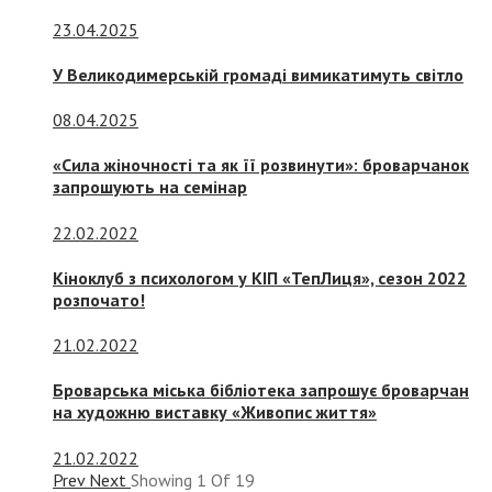
23.04.2025
У Великодимерській громаді вимикатимуть світло
08.04.2025
«Сила жіночності та як її розвинути»: броварчанок
запрошують на семінар
22.02.2022
Кіноклуб з психологом у КІП «ТепЛиця», сезон 2022
розпочато!
21.02.2022
Броварська міська бібліотека запрошує броварчан
на художню виставку «Живопис життя»
21.02.2022
Prev
Next
Showing
1
Of
19