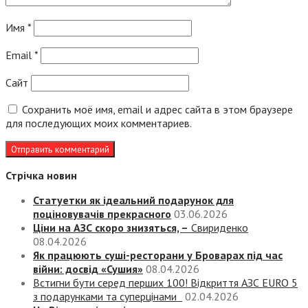
Имя
*
Email
*
Сайт
Сохранить моё имя, email и адрес сайта в этом браузере
для последующих моих комментариев.
Стрічка новин
Статуетки як ідеальний подарунок для
поціновувачів прекрасного
03.06.2026
Ціни на АЗС скоро знизяться, –
Свириденко
08.04.2026
Як працюють суші-ресторани у Броварах під час
війни: досвід «Сушия»
08.04.2026
Встигни бути серед перших 100! Відкриття АЗС EURO 5
з подарунками та суперцінами
02.04.2026