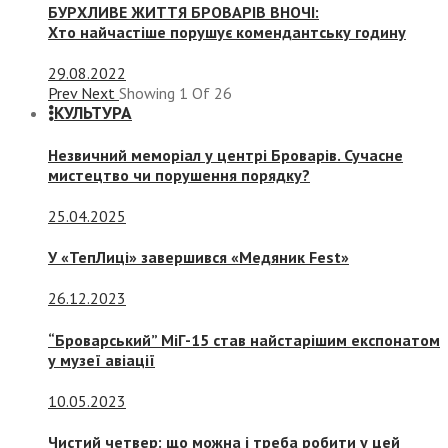
БУРХЛИВЕ ЖИТТЯ БРОВАРІВ ВНОЧІ:
Хто найчастіше порушує комендантську годину
29.08.2022
Prev
Next
Showing
1
Of
26
КУЛЬТУРА
Незвичний меморіал у центрі Броварів. Сучасне
мистецтво чи порушення порядку?
25.04.2025
У «ТепЛиці» завершився «Медяник Fest»
26.12.2023
“Броварський” МіГ-15 став найстарішим експонатом
у музеї авіації
10.05.2023
Чистий четвер: що можна і треба робити у цей