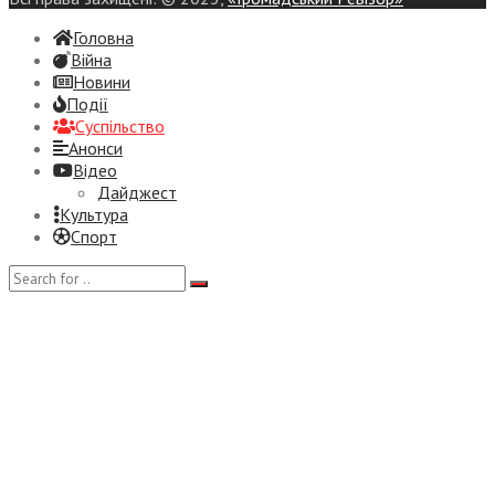
Головна
Війна
Новини
Події
Суспiльство
Анонси
Відео
Дайджест
Культура
Спорт