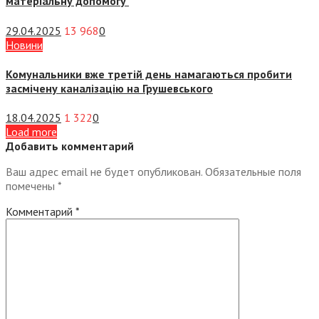
матеріальну допомогу
29.04.2025
13 968
0
Новини
Комунальники вже третій день намагаються пробити
засмічену каналізацію на Грушевського
18.04.2025
1 322
0
Load more
Добавить комментарий
Ваш адрес email не будет опубликован.
Обязательные поля
помечены
*
Комментарий
*