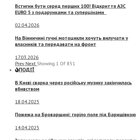
Встигни бути серед перших 100! Відкриття АЗС
EURO 5 з подарунками та суперцінами
02.04.2026
На Вінничині гучні мотоцикли хочуть вилучати у
власників та передавати на фронт
17.03.2026
Prev
Next
Showing
1
Of
851
ПОДІЇ
В Києві сварка через російську музику закінчилась
вбивством
18.04.2025
Пожежа на Броварщині: горіло поле під Баришівкою
14.04.2025