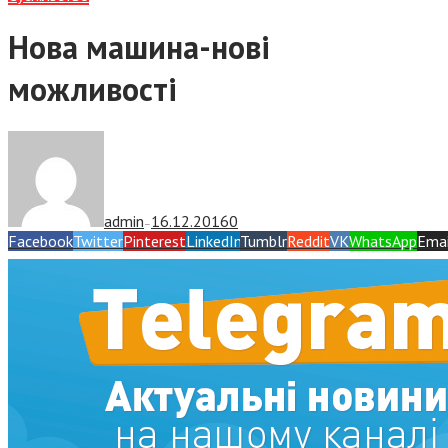
Нова машина-нові
можливості
admin
16.12.2016
0
—
Facebook
Twitter
Pinterest
LinkedIn
Tumblr
Reddit
VK
WhatsApp
Emai