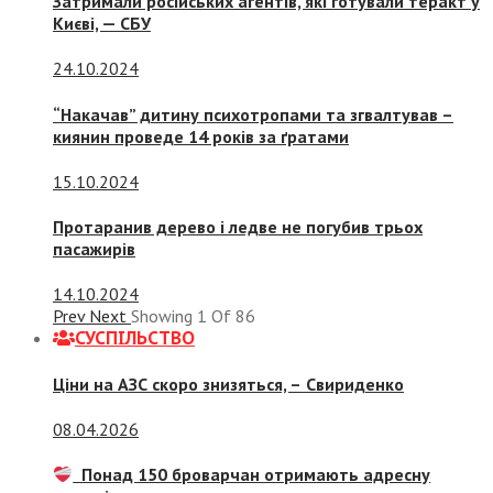
Затримали російських агентів, які готували теракт у
Києві, — СБУ
24.10.2024
“Накачав” дитину психотропами та згвалтував –
киянин проведе 14 років за ґратами
15.10.2024
Протаранив дерево і ледве не погубив трьох
пасажирів
14.10.2024
Prev
Next
Showing
1
Of
86
СУСПIЛЬСТВО
Ціни на АЗС скоро знизяться, –
Свириденко
08.04.2026
Понад 150 броварчан отримають адресну