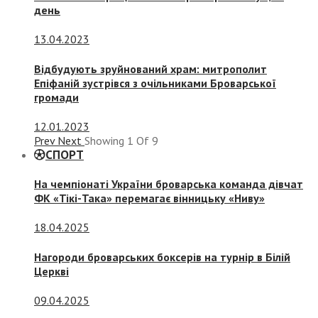
день
13.04.2023
Відбудують зруйнований храм: митрополит
Епіфаній зустрівся з очільниками Броварської
громади
12.01.2023
Prev
Next
Showing
1
Of
9
СПОРТ
На чемпіонаті України броварська команда дівчат
ФК «Тікі-Така» перемагає вінницьку «Ниву»
18.04.2025
Нагороди броварських боксерів на турнір в Білій
Церкві
09.04.2025