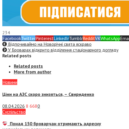
234
Facebook
Twitter
Pinterest
LinkedIn
Tumblr
Reddit
VK
WhatsApp
Emai
Відпочиваймо на Новорічні свята яскраво
У Броварах відкрито відділення стаціонарного догляду
Related posts
Related posts
More from author
Новини
Ціни на АЗС скоро знизяться, –
Свириденко
08.04.2026
8 668
0
Суспiльство
Понад 150 броварчан отримають адресну