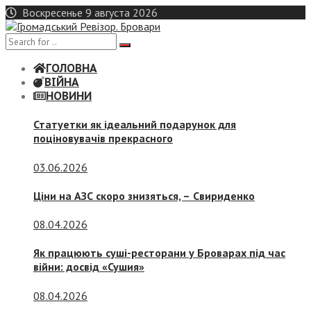
Skip
Воскресенье 9 августа 2026
to
content
ГОЛОВНА
ВІЙНА
НОВИНИ
Статуетки як ідеальний подарунок для
поціновувачів прекрасного
03.06.2026
Ціни на АЗС скоро знизяться, –
Свириденко
08.04.2026
Як працюють суші-ресторани у Броварах під час
війни: досвід «Сушия»
08.04.2026