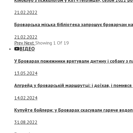
21.02.2022
Броварська міська бібліотека запрошує броварчан 
21.02.2022
Prev
Next
Showing
1
Of
19
ВІДЕО
У Броварах пожежники врятували дитину і собаку з 
13.05.2024
Апгрейд у броварській маршрутці: і доїхав, і помився
14.02.2024
Купуйте бойлери: у Броварах скасували гаряче водоп
31.08.2022