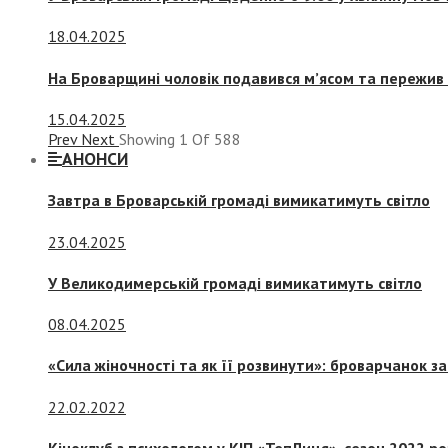
18.04.2025
На Броварщині чоловік подавився м’ясом та пережив 
15.04.2025
Prev
Next
Showing
1
Of
588
АНОНСИ
Завтра в Броварській громаді вимикатимуть світло
23.04.2025
У Великодимерській громаді вимикатимуть світло
08.04.2025
«Сила жіночності та як її розвинути»: броварчанок 
22.02.2022
Кіноклуб з психологом у КІП «ТепЛиця», сезон 2022 р