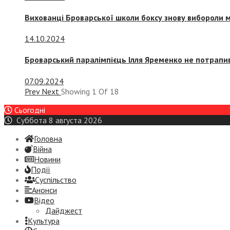
Вихованці Броварської школи боксу знову вибороли 
14.10.2024
Броварський паралімпієць Ілля Яременко не потрапив
07.09.2024
Prev
Next
Showing
1
Of
18
Сьогодні
Суббота 8 августа 2026
Головна
Війна
Новини
Події
Суспiльство
Анонси
Відео
Дайджест
Культура