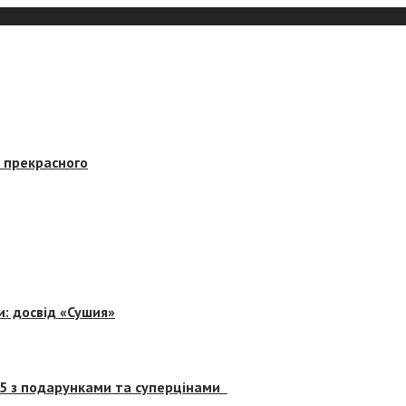
в прекрасного
и: досвід «Сушия»
 5 з подарунками та суперцінами