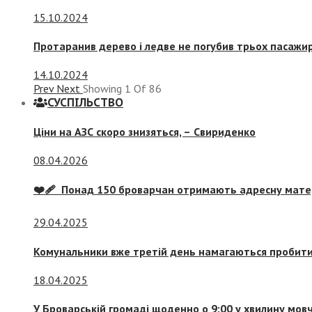
15.10.2024
Протаранив дерево і ледве не погубив трьох пасажир
14.10.2024
Prev
Next
Showing
1
Of
86
СУСПIЛЬСТВО
Ціни на АЗС скоро знизяться, –
Свириденко
08.04.2026
❤️‍🩹 Понад 150 броварчан отримають адресну мат
29.04.2025
Комунальники вже третій день намагаються пробити 
18.04.2025
У Броварській громаді щоденно о 9:00 у хвилину мо