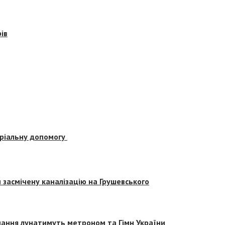
ів
еріальну допомогу
засмічену каналізацію на Грушевського
вчання лунатимуть метроном та Гімн України