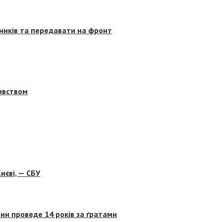
сників та передавати на фронт
бивством
иєві, — СБУ
ин проведе 14 років за ґратами