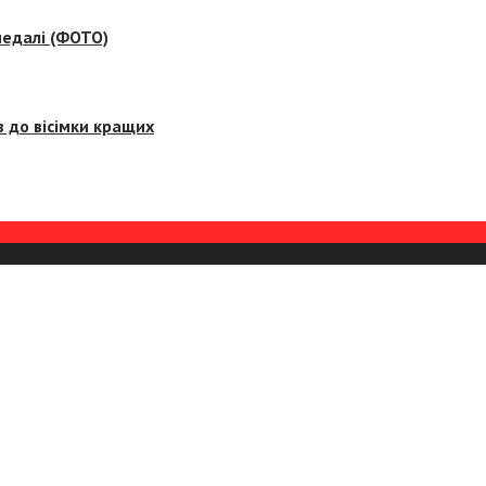
медалі (ФОТО)
 до вісімки кращих