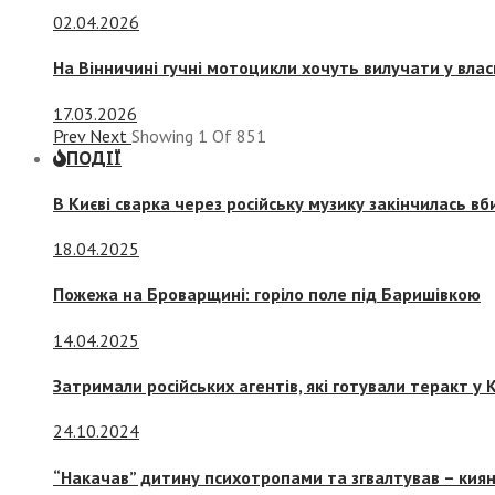
02.04.2026
На Вінничині гучні мотоцикли хочуть вилучати у вла
17.03.2026
Prev
Next
Showing
1
Of
851
ПОДІЇ
В Києві сварка через російську музику закінчилась в
18.04.2025
Пожежа на Броварщині: горіло поле під Баришівкою
14.04.2025
Затримали російських агентів, які готували теракт у К
24.10.2024
“Накачав” дитину психотропами та згвалтував – киян