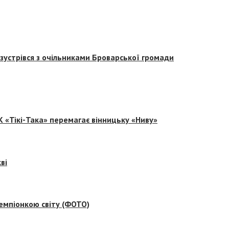
зустрівся з очільниками Броварської громади
 «Тікі-Така» перемагає вінницьку «Ниву»
ві
емпіонкою світу (ФОТО)