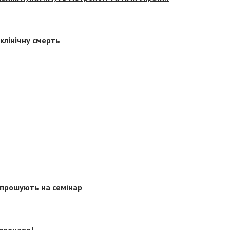
клінічну смерть
запрошують на семінар
озпочато!