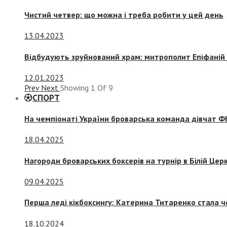
Чистий четвер: що можна і треба робити у цей день
13.04.2023
Відбудують зруйнований храм: митрополит Епіфаній 
12.01.2023
Prev
Next
Showing
1
Of
9
СПОРТ
На чемпіонаті України броварська команда дівчат ФК
18.04.2025
Нагороди броварських боксерів на турнір в Білій Церк
09.04.2025
Перша леді кікбоксингу: Катерина Титаренко стала ч
18.10.2024