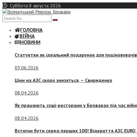
Skip
Суббота 8 августа 2026
to
content
ГОЛОВНА
ВІЙНА
НОВИНИ
Статуетки як ідеальний подарунок для поціновувачі
03.06.2026
Ціни на АЗС скоро знизяться, –
Свириденко
08.04.2026
Як працюють суші-ресторани у Броварах під час війн
08.04.2026
Встигни бути серед перших 100! Відкриття АЗС EURO