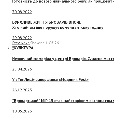
Готовність до нового навчального року: як працювати
30.08.2022
БУРХЛИВЕ ЖИТТЯ БРОВАРІВ ВНОЧІ:
Хто найчастіше порушує комендантську годину
29.08.2022
Prev
Next
Showing
1
Of
26
КУЛЬТУРА
Незвичний меморіал у центрі Броварів. Сучасне мис
25.04.2025
У «ТепЛиці» завершився «Медяник Fest»
26.12.2023
“Броварський” МіГ-15 став найстарішим експонатом у
10.05.2023