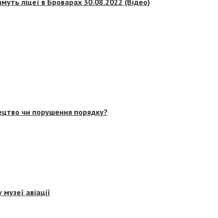
муть ліцеї в Броварах 30.08.2022 (Відео)
тецтво чи порушення порядку?
 музеї авіації