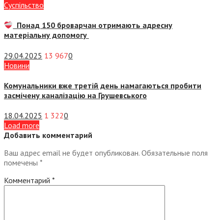
Суспiльство
Понад 150 броварчан отримають адресну
матеріальну допомогу
29.04.2025
13 967
0
Новини
Комунальники вже третій день намагаються пробити
засмічену каналізацію на Грушевського
18.04.2025
1 322
0
Load more
Добавить комментарий
Ваш адрес email не будет опубликован.
Обязательные поля
помечены
*
Комментарий
*