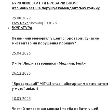
БУРХЛИВЕ ЖИТТЯ БРОВАРІВ ВНОЧІ:
Хто найчастіше порушує комендантську годину
29.08.2022
Prev
Next
Showing
1
Of
26
КУЛЬТУРА
Незвичний меморіал у центрі Броварів. Сучасне
мистецтво чи порушення порядку?
25.04.2025
У «ТепЛиці» завершився «Медяник Fest»
26.12.2023
“Броварський” МіГ-15 став найстарішим експонатом
у музеї авіації
10.05.2023
Чистий четвер: що можна і треба робити у цей