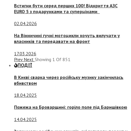
Встигни бути серед перших 100! Відкриття АЗС
EURO 5 з подарунками та суперцінами
02.04.2026
На Вінничині гучні мотоцикли хочуть вилучати у
власників та передавати на фронт
17.03.2026
Prev
Next
Showing
1
Of
851
ПОДІЇ
В Києві сварка через російську музику закінчилась
вбивством
18.04.2025
Пожежа на Броварщині: горіло поле під Баришівкою
14.04.2025