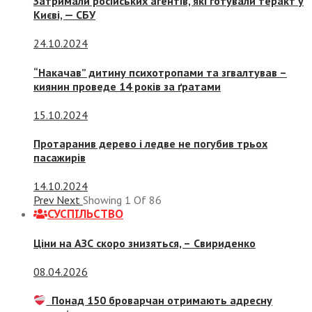
Затримали російських агентів, які готували теракт у
Києві, — СБУ
24.10.2024
“Накачав” дитину психотропами та згвалтував –
киянин проведе 14 років за ґратами
15.10.2024
Протаранив дерево і ледве не погубив трьох
пасажирів
14.10.2024
Prev
Next
Showing
1
Of
86
СУСПIЛЬСТВО
Ціни на АЗС скоро знизяться, –
Свириденко
08.04.2026
Понад 150 броварчан отримають адресну