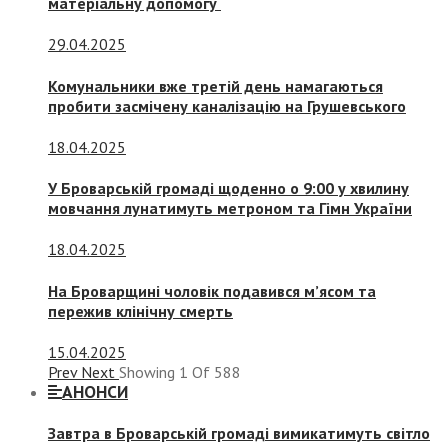
матеріальну допомогу
29.04.2025
Комунальники вже третій день намагаються
пробити засмічену каналізацію на Грушевського
18.04.2025
У Броварській громаді щоденно о 9:00 у хвилину
мовчання лунатимуть метроном та Гімн України
18.04.2025
На Броварщині чоловік подавився м’ясом та
пережив клінічну смерть
15.04.2025
Prev
Next
Showing
1
Of
588
АНОНСИ
Завтра в Броварській громаді вимикатимуть світло