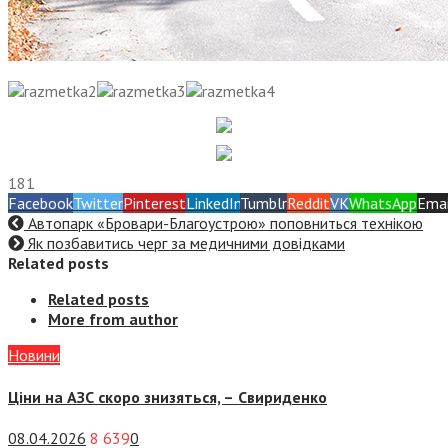
181
Facebook
Twitter
Pinterest
LinkedIn
Tumblr
Reddit
VK
WhatsApp
Emai
Автопарк «Бровари-Благоустрою» поповниться технікою
Як позбавитись черг за медичними довідками
Related posts
Related posts
More from author
Новини
Ціни на АЗС скоро знизяться, –
Свириденко
08.04.2026
8 639
0