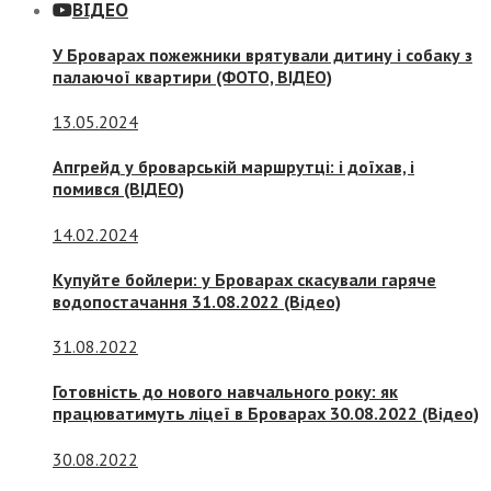
ВІДЕО
У Броварах пожежники врятували дитину і собаку з
палаючої квартири (ФОТО, ВІДЕО)
13.05.2024
Апгрейд у броварській маршрутці: і доїхав, і
помився (ВІДЕО)
14.02.2024
Купуйте бойлери: у Броварах скасували гаряче
водопостачання 31.08.2022 (Відео)
31.08.2022
Готовність до нового навчального року: як
працюватимуть ліцеї в Броварах 30.08.2022 (Відео)
30.08.2022