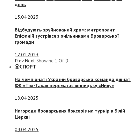
день
13.04.2023
Відбудують зруйнований храм: митрополит
Епіфаній зустрівся з очільниками Броварської
громади
12.01.2023
Prev
Next
Showing
1
Of
9
СПОРТ
На чемпіонаті України броварська команда дівчат
ФК «Тікі-Така» перемагає вінницьку «Ниву»
18.04.2025
Нагороди броварських боксерів на турнір в Білій
Церкві
09.04.2025