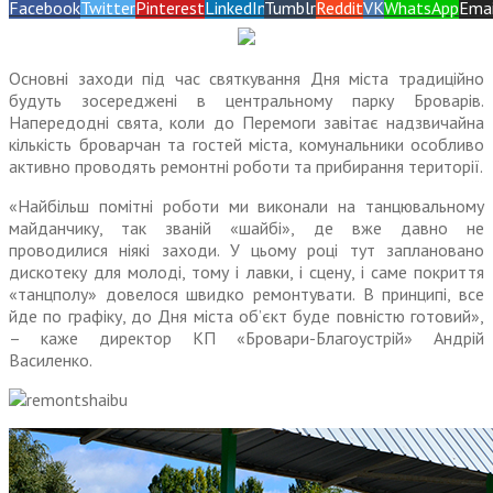
Facebook
Twitter
Pinterest
LinkedIn
Tumblr
Reddit
VK
WhatsApp
Emai
Основні заходи під час святкування Дня міста традиційно
будуть зосереджені в центральному парку Броварів.
Напередодні свята, коли до Перемоги завітає надзвичайна
кількість броварчан та гостей міста, комунальники особливо
активно проводять ремонтні роботи та прибирання території.
«Найбільш помітні роботи ми виконали на танцювальному
майданчику, так званій «шайбі», де вже давно не
проводилися ніякі заходи. У цьому році тут заплановано
дискотеку для молоді, тому і лавки, і сцену, і саме покриття
«танцполу» довелося швидко ремонтувати. В принципі, все
йде по графіку, до Дня міста об’єкт буде повністю готовий»,
– каже директор КП «Бровари-Благоустрій» Андрій
Василенко.