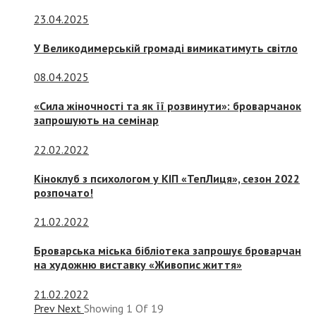
23.04.2025
У Великодимерській громаді вимикатимуть світло
08.04.2025
«Сила жіночності та як її розвинути»: броварчанок
запрошують на семінар
22.02.2022
Кіноклуб з психологом у КІП «ТепЛиця», сезон 2022
розпочато!
21.02.2022
Броварська міська бібліотека запрошує броварчан
на художню виставку «Живопис життя»
21.02.2022
Prev
Next
Showing
1
Of
19