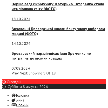
Перша леді кікбоксингу: Катерина Титаренко стала
чемпіонкою світу (ФОТО)
18.10.2024
Вихованці Броварської школи боксу знову вибороли
медалі (ФОТО)
14.10.2024
Броварський паралімпієць Ілля Яременко не
потрапив до вісімки кращих
07.09.2024
Prev
Next
Showing
1
Of
18
Сьогодні
Суббота 8 августа 2026
Головна
Війна
Новини