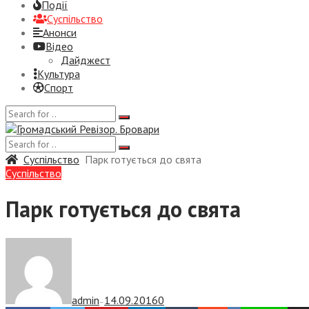
Події
Суспiльство
Анонси
Відео
Дайджест
Культура
Спорт
Суспiльство
Парк готується до свята
Суспiльство
Парк готується до свята
admin
14.09.2016
0
—