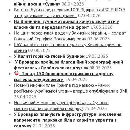
війни: досвід «Сушия»
08.04.2026
Встигни бути серед перших 100! Відкриття АЗС EURO 5
з подарунками та суперцінами
02.04.2026
На Вінничині гучні мотоцикли хочуть вилучати у
власників та передавати на фронт
17.03.2026
На щиті повернувся додому Захисник України, – солдат
Солодкий Серафим Володимирович
02.06.2025
СБУ запобігла серії нових терактів у Києві, затримано
агента
02.06.2025
У Калиті горів житловий будинок
19.05.2025
У Броварах пройшов благодійний хореографічний
фестиваль «Смайл скликає друзів»
08.05.2025
Понад 150 броварчан отримають адресну
матеріальну допомогу
29.04.2025
Повний мирний план Трампа під назвою «‎Рамки
російсько-української угоди» вперше опублікували в ЗМІ
25.04.2025
Незвичний меморіал у центрі Броварів. Сучасне
мистецтво чи порушення порядку?
25.04.2025
У Броварах планують інфраструктурні оновлення:
капремонти, парковка біля лікарні та укриття в
садочку
24.04.2025