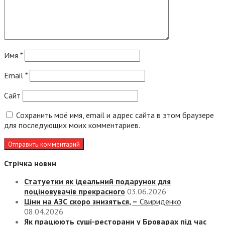
Имя
*
Email
*
Сайт
Сохранить моё имя, email и адрес сайта в этом браузере
для последующих моих комментариев.
Стрічка новин
Статуетки як ідеальний подарунок для
поціновувачів прекрасного
03.06.2026
Ціни на АЗС скоро знизяться, –
Свириденко
08.04.2026
Як працюють суші-ресторани у Броварах під час