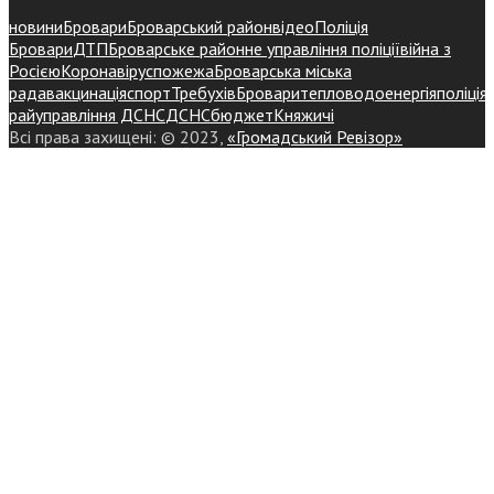
новини
Бровари
Броварський район
відео
Поліція
Бровари
ДТП
Броварське районне управління поліції
війна з
Росією
Коронавірус
пожежа
Броварська міська
рада
вакцинація
спорт
Требухів
Броваритепловодоенергія
поліція
райуправління ДСНС
ДСНС
бюджет
Княжичі
Всі права захищені: © 2023,
«Громадський Ревізор»