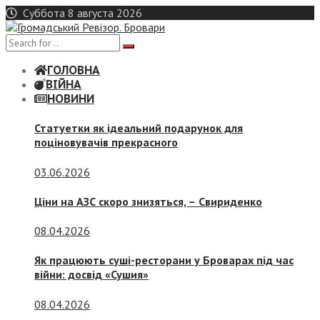
Skip
Суббота 8 августа 2026
to
content
ГОЛОВНА
ВІЙНА
НОВИНИ
Статуетки як ідеальний подарунок для
поціновувачів прекрасного
03.06.2026
Ціни на АЗС скоро знизяться, –
Свириденко
08.04.2026
Як працюють суші-ресторани у Броварах під час
війни: досвід «Сушия»
08.04.2026