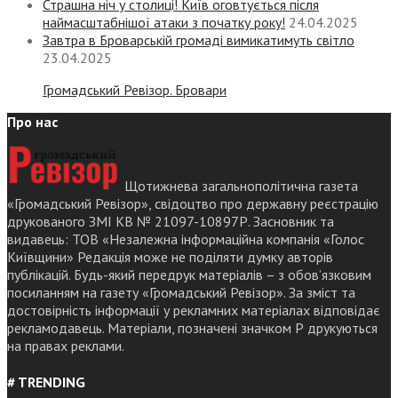
Страшна ніч у столиці! Київ оговтується після
наймасштабнішої атаки з початку року!
24.04.2025
Завтра в Броварській громаді вимикатимуть світло
23.04.2025
Громадський Ревізор. Бровари
Про нас
Щотижнева загальнополітична газета
«Громадський Ревізор», свідоцтво про державну реєстрацію
друкованого ЗМІ КВ № 21097-10897Р. Засновник та
видавець: ТОВ «Незалежна інформаційна компанія «Голос
Київщини» Редакція може не поділяти думку авторів
публікацій. Будь-який передрук матеріалів – з обов’язковим
посиланням на газету «Громадський Ревізор». За зміст та
достовірність інформації у рекламних матеріалах відповідає
рекламодавець. Матеріали, позначені значком Р друкуються
на правах реклами.
# TRENDING