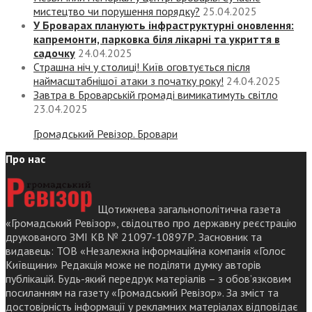
мистецтво чи порушення порядку?
25.04.2025
У Броварах планують інфраструктурні оновлення:
капремонти, парковка біля лікарні та укриття в
садочку
24.04.2025
Страшна ніч у столиці! Київ оговтується після
наймасштабнішої атаки з початку року!
24.04.2025
Завтра в Броварській громаді вимикатимуть світло
23.04.2025
Громадський Ревізор. Бровари
Про нас
Щотижнева загальнополітична газета
«Громадський Ревізор», свідоцтво про державну реєстрацію
друкованого ЗМІ КВ № 21097-10897Р. Засновник та
видавець: ТОВ «Незалежна інформаційна компанія «Голос
Київщини» Редакція може не поділяти думку авторів
публікацій. Будь-який передрук матеріалів – з обов’язковим
посиланням на газету «Громадський Ревізор». За зміст та
достовірність інформації у рекламних матеріалах відповідає