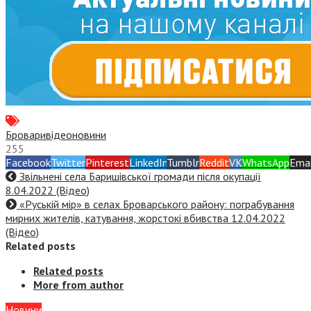
Бровари
відео
новини
255
Facebook
Twitter
Pinterest
LinkedIn
Tumblr
Reddit
VK
WhatsApp
Emai
Звільнені села Баришівської громади після окупації
8.04.2022 (Відео)
«Руській мір» в селах Броварського району: пограбування
мирних жителів, катування, жорстокі вбивства 12.04.2022
(Відео)
Related posts
Related posts
More from author
Новини