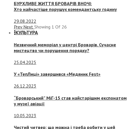
БУРХЛИВЕ ЖИТТЯ БРОВАРІВ ВНОЧІ:
Хто найчастіше порушує комендантську годину
29.08.2022
Prev
Next
Showing
1
Of
26
КУЛЬТУРА
Незвичний меморіал у центрі Броварів. Сучасне
мистецтво чи порушення порядку?
25.04.2025
У «ТепЛиці» завершився «Медяник Fest»
26.12.2023
“Броварський” МіГ-15 став найстарішим експонатом
у музеї авіації
10.05.2023
Чистий четвер: що можна і треба робити у цей