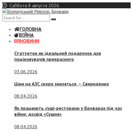
Skip
Суббота 8 августа 2026
to
content
ГОЛОВНА
ВІЙНА
НОВИНИ
Статуетки як ідеальний подарунок для
поціновувачів прекрасного
03.06.2026
Ціни на АЗС скоро знизяться, –
Свириденко
08.04.2026
Як працюють суші-ресторани у Броварах під час
війни: досвід «Сушия»
08.04.2026