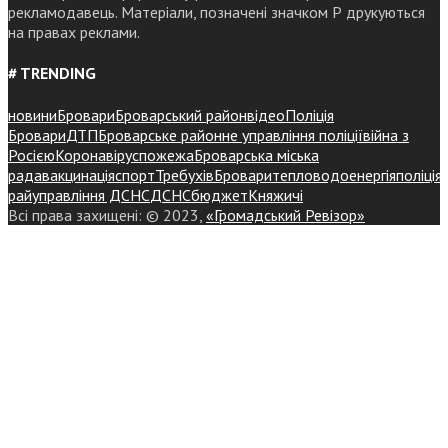
рекламодавець. Матеріали, позначені значком Р друкуються
на правах реклами.
# TRENDING
новини
Бровари
Броварський район
відео
Поліція
Бровари
ДТП
Броварське районне управління поліції
війна з
Росією
Коронавірус
пожежа
Броварська міська
рада
вакцинація
спорт
Требухів
Броваритепловодоенергія
поліція
райуправління ДСНС
ДСНС
бюджет
Княжичі
Всі права захищені: © 2023,
«Громадський Ревізор»