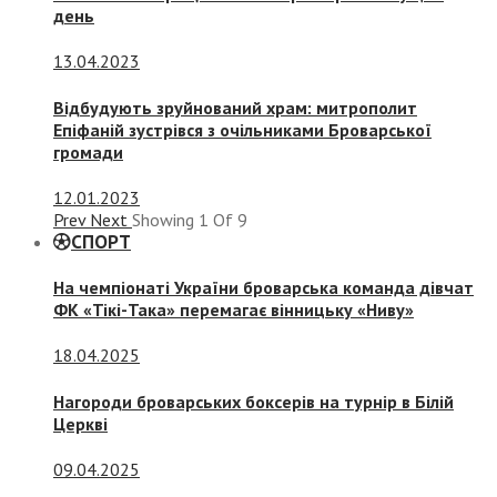
день
13.04.2023
Відбудують зруйнований храм: митрополит
Епіфаній зустрівся з очільниками Броварської
громади
12.01.2023
Prev
Next
Showing
1
Of
9
СПОРТ
На чемпіонаті України броварська команда дівчат
ФК «Тікі-Така» перемагає вінницьку «Ниву»
18.04.2025
Нагороди броварських боксерів на турнір в Білій
Церкві
09.04.2025