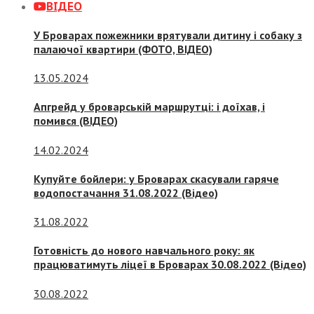
ВІДЕО
У Броварах пожежники врятували дитину і собаку з
палаючої квартири (ФОТО, ВІДЕО)
13.05.2024
Апгрейд у броварській маршрутці: і доїхав, і
помився (ВІДЕО)
14.02.2024
Купуйте бойлери: у Броварах скасували гаряче
водопостачання 31.08.2022 (Відео)
31.08.2022
Готовність до нового навчального року: як
працюватимуть ліцеї в Броварах 30.08.2022 (Відео)
30.08.2022