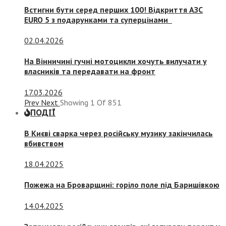
Встигни бути серед перших 100! Відкриття АЗС
EURO 5 з подарунками та суперцінами
02.04.2026
На Вінничині гучні мотоцикли хочуть вилучати у
власників та передавати на фронт
17.03.2026
Prev
Next
Showing
1
Of
851
ПОДІЇ
В Києві сварка через російську музику закінчилась
вбивством
18.04.2025
Пожежа на Броварщині: горіло поле під Баришівкою
14.04.2025