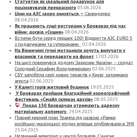
Статуетки як ідеальний подарунок для
поціновувачів прекрасного
03.06.2026
Ціни на АЗС скоро знизяться, –
Свириденко
08.04.2026
Як працюють суші-ресторани у Броварах під час
війни: досвід «Сушия»
08.04.2026
Встигни бути серед перших 100! Відкриття АЗС EURO 5
з подарунками та суперцінами
02.04.2026
На Вінничині гучні мотоцикли хочуть вилучати у
власників та передавати на фронт
17.03.2026
На щиті повернувся додому Захисник України, – солдат
Солодкий Серафим Володимирович
02.06.2025
СБУ запобігла серії нових терактів у Києві, затримано
агента
02.06.2025
У Калиті горів житловий будинок
19.05.2025
У Броварах пройшов благодійний хореографічний
фестиваль «Смайл скликає друзів»
08.05.2025
Понад 150 броварчан отримають адресну
матеріальну допомогу
29.04.2025
Повний мирний план Трампа під назвою «‎Рамки
російсько-української угоди» вперше опублікували в ЗМІ
25.04.2025
Незвичний меморіал у центрі Броварів. Сучасне