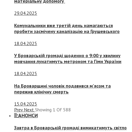
матеріальну допомогу
29.04.2025
Комунальники вже третій день намагаються
пробити засмічену каналізацію на Грушевського
18.04.2025
У Броварській громаді щоденно о 9:00 у хвилину
мовчання лунатимуть метроном та Гімн України
18.04.2025
На Броварщині чоловік подавився м’ясом та
пережив клінічну смерть
15.04.2025
Prev
Next
Showing
1
Of
588
АНОНСИ
Завтра в Броварській громаді вимикатимуть світло