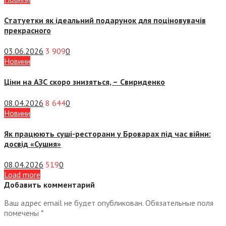
Статуетки як ідеальний подарунок для поціновувачів
прекрасного
03.06.2026
3 909
0
Новини
Ціни на АЗС скоро знизяться, –
Свириденко
08.04.2026
8 644
0
Новини
Як працюють суші-ресторани у Броварах під час війни:
досвід «Сушия»
08.04.2026
519
0
Load more
Добавить комментарий
Ваш адрес email не будет опубликован.
Обязательные поля
помечены
*