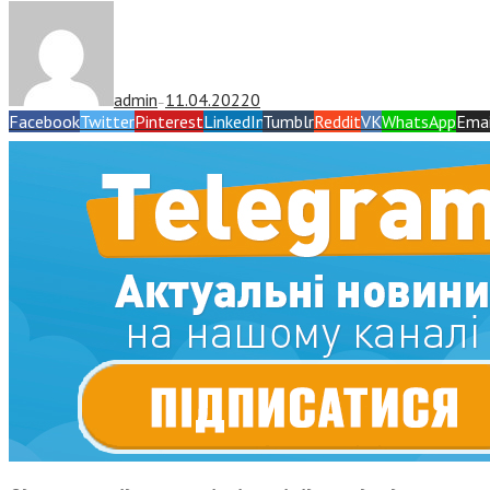
admin
11.04.2022
0
—
Facebook
Twitter
Pinterest
LinkedIn
Tumblr
Reddit
VK
WhatsApp
Emai