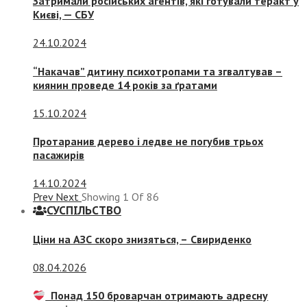
Затримали російських агентів, які готували теракт у
Києві, — СБУ
24.10.2024
“Накачав” дитину психотропами та згвалтував –
киянин проведе 14 років за ґратами
15.10.2024
Протаранив дерево і ледве не погубив трьох
пасажирів
14.10.2024
Prev
Next
Showing
1
Of
86
СУСПIЛЬСТВО
Ціни на АЗС скоро знизяться, –
Свириденко
08.04.2026
Понад 150 броварчан отримають адресну