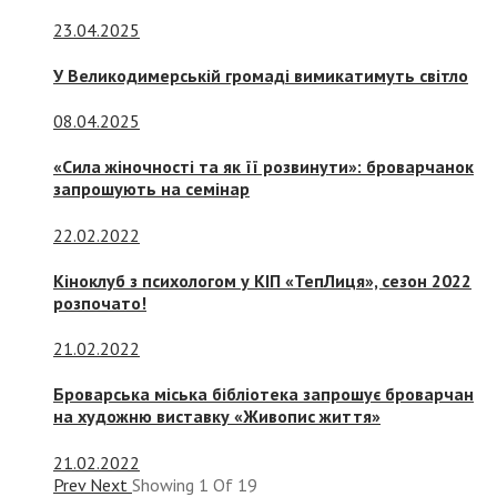
23.04.2025
У Великодимерській громаді вимикатимуть світло
08.04.2025
«Сила жіночності та як її розвинути»: броварчанок
запрошують на семінар
22.02.2022
Кіноклуб з психологом у КІП «ТепЛиця», сезон 2022
розпочато!
21.02.2022
Броварська міська бібліотека запрошує броварчан
на художню виставку «Живопис життя»
21.02.2022
Prev
Next
Showing
1
Of
19