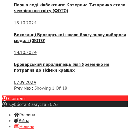
Перша леді кікбоксингу: Катерина Титаренко стала
чемпіонкою світу (ФОТО)
18.10.2024
Вихованці Броварської школи боксу знову вибороли
медалі (ФОТО)
14.10.2024
Броварський паралімпієць Ілля Яременко не
потрапив до вісімки кращих
07.09.2024
Prev
Next
Showing
1
Of
18
Сьогодні
Суббота 8 августа 2026
Головна
Війна
Новини