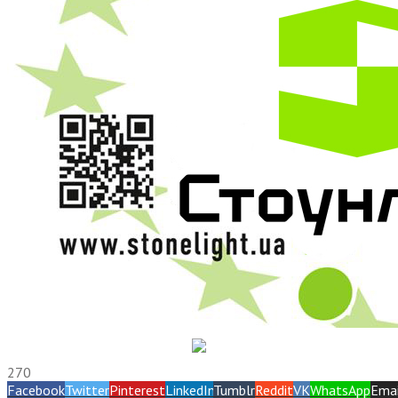
270
Facebook
Twitter
Pinterest
LinkedIn
Tumblr
Reddit
VK
WhatsApp
Emai