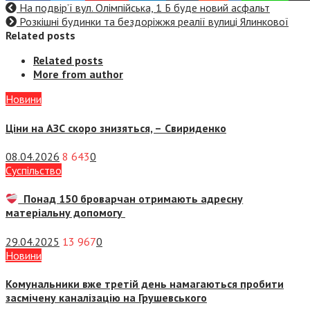
На подвір’ї вул. Олімпійська, 1 Б буде новий асфальт
Розкішні будинки та бездоріжжя реалії вулиці Ялинкової
Related posts
Related posts
More from author
Новини
Ціни на АЗС скоро знизяться, –
Свириденко
08.04.2026
8 643
0
Суспiльство
Понад 150 броварчан отримають адресну
матеріальну допомогу
29.04.2025
13 967
0
Новини
Комунальники вже третій день намагаються пробити
засмічену каналізацію на Грушевського