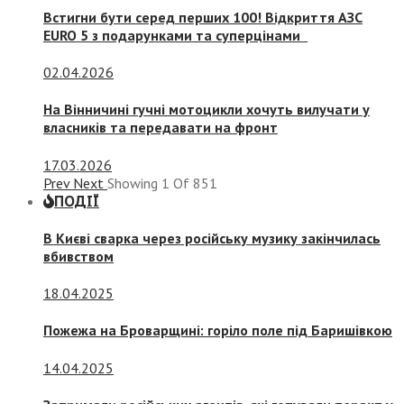
Встигни бути серед перших 100! Відкриття АЗС
EURO 5 з подарунками та суперцінами
02.04.2026
На Вінничині гучні мотоцикли хочуть вилучати у
власників та передавати на фронт
17.03.2026
Prev
Next
Showing
1
Of
851
ПОДІЇ
В Києві сварка через російську музику закінчилась
вбивством
18.04.2025
Пожежа на Броварщині: горіло поле під Баришівкою
14.04.2025