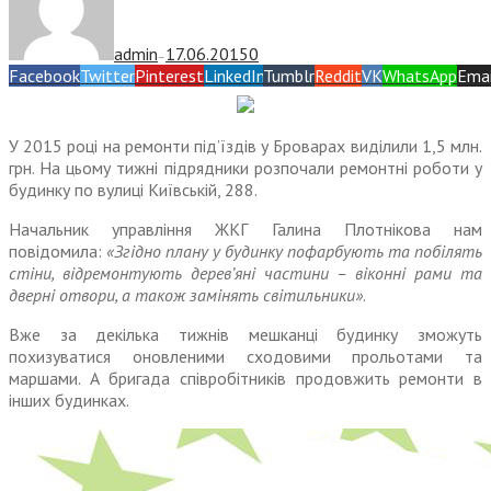
admin
17.06.2015
0
—
Facebook
Twitter
Pinterest
LinkedIn
Tumblr
Reddit
VK
WhatsApp
Emai
У 2015 році на ремонти під’їздів у Броварах виділили 1,5 млн.
грн. На цьому тижні підрядники розпочали ремонтні роботи у
будинку по вулиці Київській, 288.
Начальник управління ЖКГ Галина Плотнікова нам
повідомила:
«Згідно плану у будинку пофарбують та побілять
стіни, відремонтують дерев’яні частини – віконні рами та
дверні отвори, а також замінять світильники»
.
Вже за декілька тижнів мешканці будинку зможуть
похизуватися оновленими сходовими прольотами та
маршами. А бригада співробітників продовжить ремонти в
інших будинках.