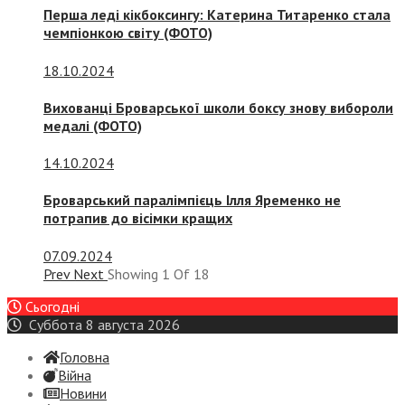
Перша леді кікбоксингу: Катерина Титаренко стала
чемпіонкою світу (ФОТО)
18.10.2024
Вихованці Броварської школи боксу знову вибороли
медалі (ФОТО)
14.10.2024
Броварський паралімпієць Ілля Яременко не
потрапив до вісімки кращих
07.09.2024
Prev
Next
Showing
1
Of
18
Сьогодні
Суббота 8 августа 2026
Головна
Війна
Новини