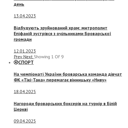
день
13.04.2023
Відбудують зруйнований храм: митрополит
Епіфаній зустрівся з очільниками Броварської
громади
12.01.2023
Prev
Next
Showing
1
Of
9
СПОРТ
На чемпіонаті України броварська команда дівчат
ФК «Тікі-Така» перемагає вінницьку «Ниву»
18.04.2025
Нагороди броварських боксерів на турнір в Білій
Церкві
09.04.2025