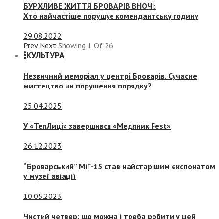
БУРХЛИВЕ ЖИТТЯ БРОВАРІВ ВНОЧІ:
Хто найчастіше порушує комендантську годину
29.08.2022
Prev
Next
Showing
1
Of
26
КУЛЬТУРА
Незвичний меморіал у центрі Броварів. Сучасне
мистецтво чи порушення порядку?
25.04.2025
У «ТепЛиці» завершився «Медяник Fest»
26.12.2023
“Броварський” МіГ-15 став найстарішим експонатом
у музеї авіації
10.05.2023
Чистий четвер: що можна і треба робити у цей