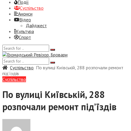
Події
Суспiльство
Анонси
Відео
Дайджест
Культура
Спорт
Суспiльство
По вулиці Київській, 288 розпочали ремонт
під’їздів
Суспiльство
По вулиці Київській, 288
розпочали ремонт під’їздів