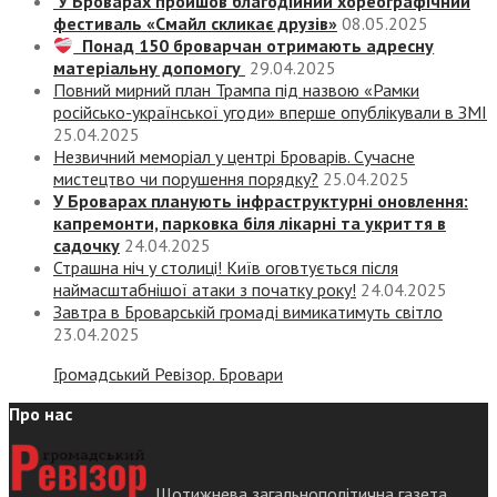
У Броварах пройшов благодійний хореографічний
фестиваль «Смайл скликає друзів»
08.05.2025
Понад 150 броварчан отримають адресну
матеріальну допомогу
29.04.2025
Повний мирний план Трампа під назвою «‎Рамки
російсько-української угоди» вперше опублікували в ЗМІ
25.04.2025
Незвичний меморіал у центрі Броварів. Сучасне
мистецтво чи порушення порядку?
25.04.2025
У Броварах планують інфраструктурні оновлення:
капремонти, парковка біля лікарні та укриття в
садочку
24.04.2025
Страшна ніч у столиці! Київ оговтується після
наймасштабнішої атаки з початку року!
24.04.2025
Завтра в Броварській громаді вимикатимуть світло
23.04.2025
Громадський Ревізор. Бровари
Про нас
Щотижнева загальнополітична газета