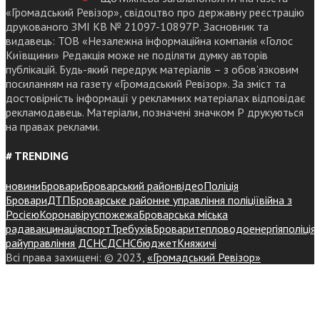
«Громадський Ревізор», свідоцтво про державну реєстрацію
друкованого ЗМІ КВ № 21097-10897Р. Засновник та
видавець: ТОВ «Незалежна інформаційна компанія «Голос
Київщини» Редакція може не поділяти думку авторів
публікацій. Будь-який передрук матеріалів – з обов’язковим
посиланням на газету «Громадський Ревізор». За зміст та
достовірність інформації у рекламних матеріалах відповідає
рекламодавець. Матеріали, позначені значком Р друкуються
на правах реклами.
# TRENDING
новини
Бровари
Броварський район
відео
Поліція
Бровари
ДТП
Броварське районне управління поліції
війна з
Росією
Коронавірус
пожежа
Броварська міська
рада
вакцинація
спорт
Требухів
Броваритепловодоенергія
поліція
райуправління ДСНС
ДСНС
бюджет
Княжичі
Всі права захищені: © 2023,
«Громадський Ревізор»