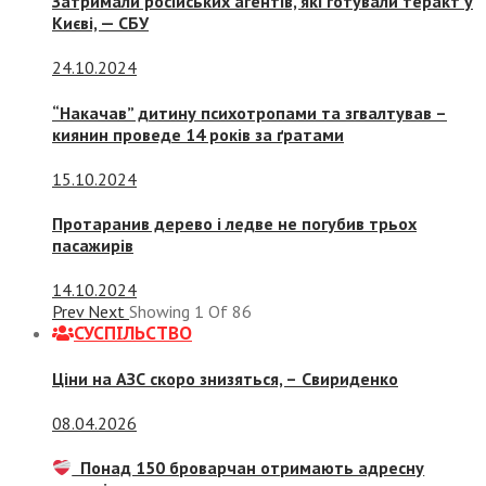
Затримали російських агентів, які готували теракт у
Києві, — СБУ
24.10.2024
“Накачав” дитину психотропами та згвалтував –
киянин проведе 14 років за ґратами
15.10.2024
Протаранив дерево і ледве не погубив трьох
пасажирів
14.10.2024
Prev
Next
Showing
1
Of
86
СУСПIЛЬСТВО
Ціни на АЗС скоро знизяться, –
Свириденко
08.04.2026
Понад 150 броварчан отримають адресну