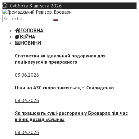
Skip
Суббота 8 августа 2026
to
content
ГОЛОВНА
ВІЙНА
НОВИНИ
Статуетки як ідеальний подарунок для
поціновувачів прекрасного
03.06.2026
Ціни на АЗС скоро знизяться, –
Свириденко
08.04.2026
Як працюють суші-ресторани у Броварах під час
війни: досвід «Сушия»
08.04.2026