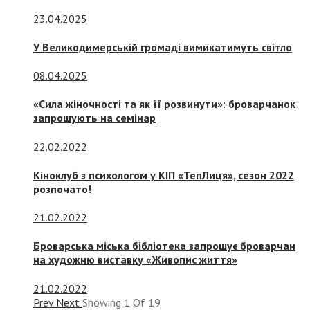
23.04.2025
У Великодимерській громаді вимикатимуть світло
08.04.2025
«Сила жіночності та як її розвинути»: броварчанок
запрошують на семінар
22.02.2022
Кіноклуб з психологом у КІП «ТепЛиця», сезон 2022
розпочато!
21.02.2022
Броварська міська бібліотека запрошує броварчан
на художню виставку «Живопис життя»
21.02.2022
Prev
Next
Showing
1
Of
19