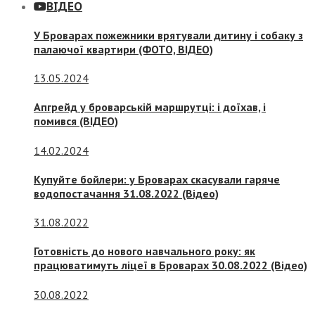
ВІДЕО
У Броварах пожежники врятували дитину і собаку з
палаючої квартири (ФОТО, ВІДЕО)
13.05.2024
Апгрейд у броварській маршрутці: і доїхав, і
помився (ВІДЕО)
14.02.2024
Купуйте бойлери: у Броварах скасували гаряче
водопостачання 31.08.2022 (Відео)
31.08.2022
Готовність до нового навчального року: як
працюватимуть ліцеї в Броварах 30.08.2022 (Відео)
30.08.2022