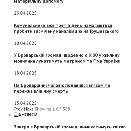
матеріальну допомогу
29.04.2025
Комунальники вже третій день намагаються
пробити засмічену каналізацію на Грушевського
18.04.2025
У Броварській громаді щоденно о 9:00 у хвилину
мовчання лунатимуть метроном та Гімн України
18.04.2025
На Броварщині чоловік подавився м’ясом та
пережив клінічну смерть
15.04.2025
Prev
Next
Showing
1
Of
588
АНОНСИ
Завтра в Броварській громаді вимикатимуть світло