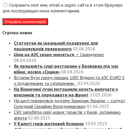
Сохранить моё имя, email и адрес сайта в этом браузере
для последующих моих комментариев.
Стрічка новин
Статуетки як ідеальний подарунок для
поціновувачів прекрасного
03.06.2026
Ціни на АЗС скоро знизяться, –
Свириденко
08.04.2026
Як працюють суші-ресторани у Броварах під час
війни: досвід «Сушия»
08.04.2026
Встигни бути серед перших 100! Відкриття АЗС EURO 5
з подарунками та суперцінами
02.04.2026
На Вінничині гучні мотоцикли хочуть вилучати у
власників та передавати на фронт
17.03.2026
На щиті повернувся додому Захисник України, – солдат
Солодкий Серафим Володимирович
02.06.2025
СБУ запобігла серії нових терактів у Києві, затримано
агента
02.06.2025
У Калиті горів житловий будинок
19.05.2025