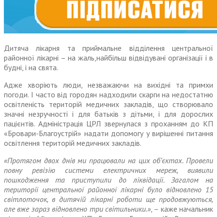
Дитяча лікарня та приймальне відділення центральної
районної лікарні – на жаль,найбільш відвідувані організації і в
будні, і на свята.
Адже хворіють люди, незважаючи на вихідні та примхи
погоди. І часто від городян надходили скарги на недостатню
освітленість територій медичних закладів, що створювало
значні незручності і для батьків з дітьми, і для дорослих
пацієнтів. Адміністрація ЦРЛ звернулася з проханням до КП
«Бровари-Благоустрій» надати допомогу у вирішенні питання
освітлення територій медичних закладів.
«Протягом двох днів ми працювали на цих об’єктах. Провели
повну ревізію системи електричних мереж, виявили
пошкодження та приступили до ліквідації. Загалом на
території центральної районної лікарні було відновлено 15
світлоточок, в дитячій лікарні роботи ще продовжуються,
але вже зараз відновлено три світильники.»
, – каже начальник