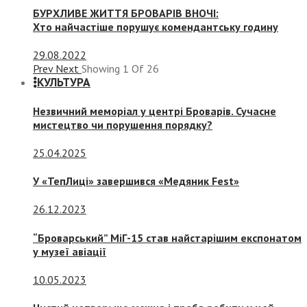
БУРХЛИВЕ ЖИТТЯ БРОВАРІВ ВНОЧІ:
Хто найчастіше порушує комендантську годину
29.08.2022
Prev
Next
Showing
1
Of
26
КУЛЬТУРА
Незвичний меморіал у центрі Броварів. Сучасне
мистецтво чи порушення порядку?
25.04.2025
У «ТепЛиці» завершився «Медяник Fest»
26.12.2023
“Броварський” МіГ-15 став найстарішим експонатом
у музеї авіації
10.05.2023