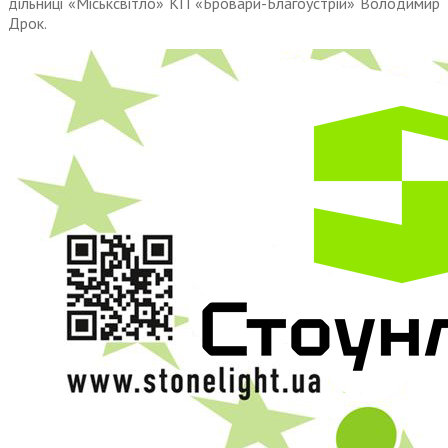
дільниці «Міськсвітло» КП «Бровари-Благоустрій» Володимир
Дрок.