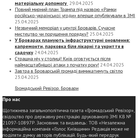
матеріальну допомогу
29.04.2025
Повний мирний план Трампа під назвою «‎Рамки
російсько-української угоди» вперше опублікували в ЗМІ
25.04.2025
Незвичний меморіал у центрі Броварів. Сучасне
мистецтво чи порушення порядку?
25.04.2025
У Броварах планують інфраструктурні оновлення:
капремонти, парковка біля лікарні та укриття в
садочку
24.04.2025
Страшна ніч у столиці! Київ оговтується після
наймасштабнішої атаки з початку року!
24.04.2025
Завтра в Броварській громаді вимикатимуть світло
23.04.2025
Громадський Ревізор. Бровари
Про нас
Щотижнева загальнополітична газета «Громадський Ревізор»,
свідоцтво про державну реєстрацію друкованого ЗМІ КВ №
21097-10897Р. Засновник та видавець: ТОВ «Незалежна
інформаційна компанія «Голос Київщини» Редакція може не
поділяти думку авторів публікацій. Будь-який передрук