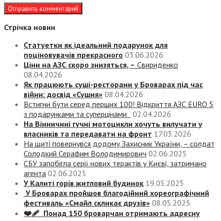
Стрічка новин
Статуетки як ідеальний подарунок для
поціновувачів прекрасного
03.06.2026
Ціни на АЗС скоро знизяться, –
Свириденко
08.04.2026
Як працюють суші-ресторани у Броварах під час
війни: досвід «Сушия»
08.04.2026
Встигни бути серед перших 100! Відкриття АЗС EURO 5
з подарунками та суперцінами
02.04.2026
На Вінничині гучні мотоцикли хочуть вилучати у
власників та передавати на фронт
17.03.2026
На щиті повернувся додому Захисник України, – солдат
Солодкий Серафим Володимирович
02.06.2025
СБУ запобігла серії нових терактів у Києві, затримано
агента
02.06.2025
У Калиті горів житловий будинок
19.05.2025
У Броварах пройшов благодійний хореографічний
фестиваль «Смайл скликає друзів»
08.05.2025
❤️‍🩹 Понад 150 броварчан отримають адресну