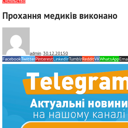
Суспiльство
Прохання медиків виконано
admin
30.12.2015
0
—
Facebook
Twitter
Pinterest
LinkedIn
Tumblr
Reddit
VK
WhatsApp
Emai