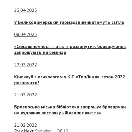
23.04.2025
У Великодимерській громаді вимикатимуть світло
08.04.2025
«Сила жіночності та як її розвинути»: броварчанок
запрошують на семінар
22.02.2022
Кіноклуб з психологом у КІП «ТепЛиця», сезон 2022
розпочато!
21.02.2022
Броварська міська бібліотека запрошує броварчан
на художню виставку «Живопис життя»
21.02.2022
Prev
Next
Showing
1
Of
19