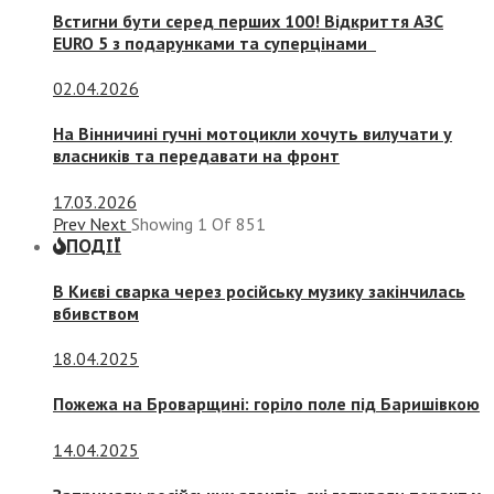
Встигни бути серед перших 100! Відкриття АЗС
EURO 5 з подарунками та суперцінами
02.04.2026
На Вінничині гучні мотоцикли хочуть вилучати у
власників та передавати на фронт
17.03.2026
Prev
Next
Showing
1
Of
851
ПОДІЇ
В Києві сварка через російську музику закінчилась
вбивством
18.04.2025
Пожежа на Броварщині: горіло поле під Баришівкою
14.04.2025