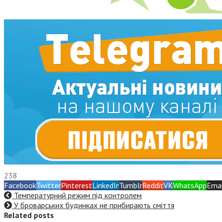
238
Facebook
Twitter
Pinterest
LinkedIn
Tumblr
Reddit
VK
WhatsApp
Emai
Температурний режим під контролем
У броварських будинках не прибирають сміття
Related posts