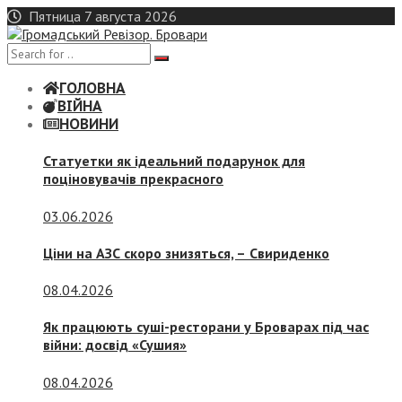
Skip
Пятница 7 августа 2026
to
content
ГОЛОВНА
ВІЙНА
НОВИНИ
Статуетки як ідеальний подарунок для
поціновувачів прекрасного
03.06.2026
Ціни на АЗС скоро знизяться, –
Свириденко
08.04.2026
Як працюють суші-ресторани у Броварах під час
війни: досвід «Сушия»
08.04.2026