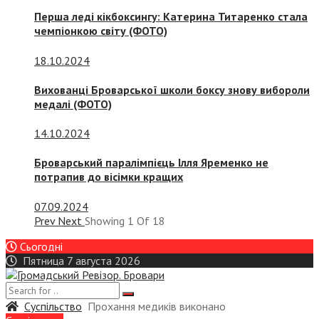
Перша леді кікбоксингу: Катерина Титаренко стала
чемпіонкою світу (ФОТО)
18.10.2024
Вихованці Броварської школи боксу знову вибороли
медалі (ФОТО)
14.10.2024
Броварський паралімпієць Ілля Яременко не
потрапив до вісімки кращих
07.09.2024
Prev
Next
Showing
1
Of
18
Сьогодні
Пятница 7 августа 2026
Суспiльство
Прохання медиків виконано