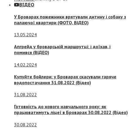
ВІДЕО
У Броварах пожежники врятували дитину і собаку з
палаючої квартири (ФОТО, ВІДЕО)
13.05.2024
Апгрейд у броварській маршрутці: і доїхав, і
помився (ВІДЕО)
14.02.2024
Купуйте бойлери: у Броварах скасували гаряче
водопостачання 31.08.2022 (Відео)
31.08.2022
Готовність до нового навчального року: як
працюватимуть ліцеї в Броварах 30.08.2022 (Відео)
30.08.2022