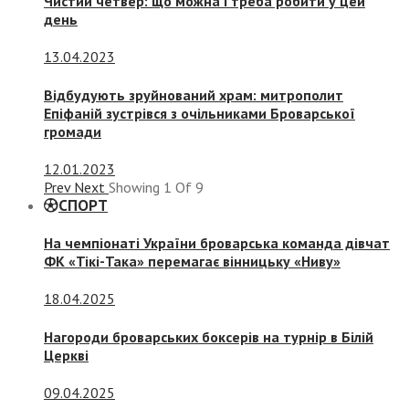
Чистий четвер: що можна і треба робити у цей
день
13.04.2023
Відбудують зруйнований храм: митрополит
Епіфаній зустрівся з очільниками Броварської
громади
12.01.2023
Prev
Next
Showing
1
Of
9
СПОРТ
На чемпіонаті України броварська команда дівчат
ФК «Тікі-Така» перемагає вінницьку «Ниву»
18.04.2025
Нагороди броварських боксерів на турнір в Білій
Церкві
09.04.2025