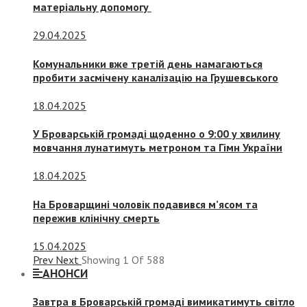
матеріальну допомогу
29.04.2025
Комунальники вже третій день намагаються
пробити засмічену каналізацію на Грушевського
18.04.2025
У Броварській громаді щоденно о 9:00 у хвилину
мовчання лунатимуть метроном та Гімн України
18.04.2025
На Броварщині чоловік подавився м’ясом та
пережив клінічну смерть
15.04.2025
Prev
Next
Showing
1
Of
588
АНОНСИ
Завтра в Броварській громаді вимикатимуть світло