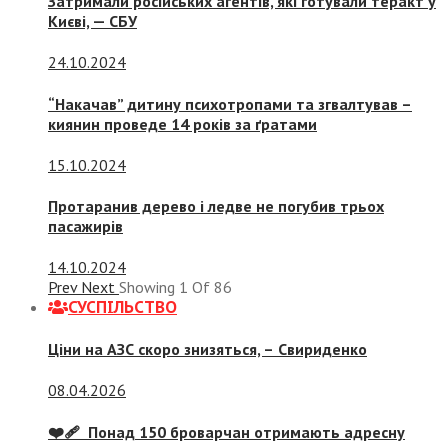
Затримали російських агентів, які готували теракт у
Києві, — СБУ
24.10.2024
“Накачав” дитину психотропами та згвалтував –
киянин проведе 14 років за ґратами
15.10.2024
Протаранив дерево і ледве не погубив трьох
пасажирів
14.10.2024
Prev
Next
Showing
1
Of
86
СУСПIЛЬСТВО
Ціни на АЗС скоро знизяться, –
Свириденко
08.04.2026
❤️‍🩹 Понад 150 броварчан отримають адресну