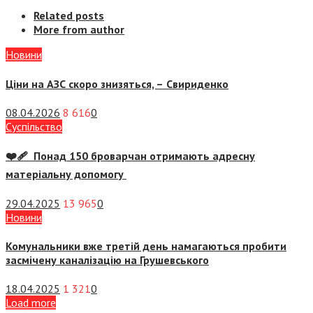
Related posts
More from author
Новини
Ціни на АЗС скоро знизяться, –
Свириденко
08.04.2026
8 616
0
Суспiльство
❤️‍🩹 Понад 150 броварчан отримають адресну
матеріальну допомогу
29.04.2025
13 965
0
Новини
Комунальники вже третій день намагаються пробити
засмічену каналізацію на Грушевського
18.04.2025
1 321
0
Load more