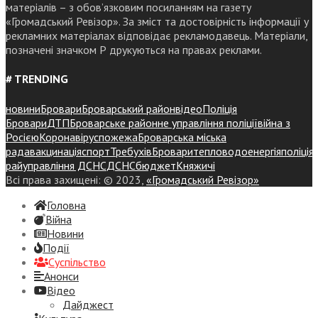
матеріалів – з обов’язковим посиланням на газету
«Громадський Ревізор». За зміст та достовірність інформації у
рекламних матеріалах відповідає рекламодавець. Матеріали,
позначені значком Р друкуються на правах реклами.
# TRENDING
новини
Бровари
Броварський район
відео
Поліція
Бровари
ДТП
Броварське районне управління поліції
війна з
Росією
Коронавірус
пожежа
Броварська міська
рада
вакцинація
спорт
Требухів
Броваритепловодоенергія
поліція
райуправління ДСНС
ДСНС
бюджет
Княжичі
Всі права захищені: © 2023,
«Громадський Ревізор»
Головна
Війна
Новини
Події
Суспiльство
Анонси
Відео
Дайджест