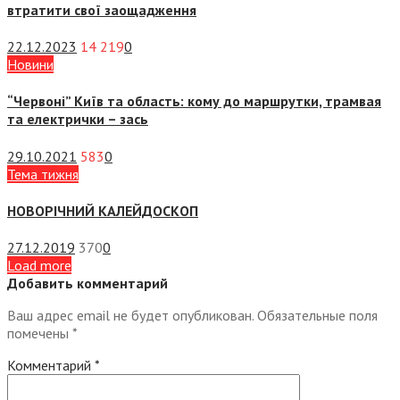
втратити свої заощадження
22.12.2023
14 219
0
Новини
“Червоні” Київ та область: кому до маршрутки, трамвая
та електрички – зась
29.10.2021
583
0
Тема тижня
НОВОРІЧНИЙ КАЛЕЙДОСКОП
27.12.2019
370
0
Load more
Добавить комментарий
Ваш адрес email не будет опубликован.
Обязательные поля
помечены
*
Комментарий
*