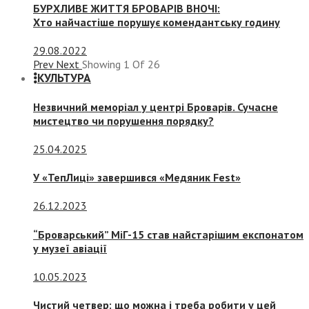
БУРХЛИВЕ ЖИТТЯ БРОВАРІВ ВНОЧІ:
Хто найчастіше порушує комендантську годину
29.08.2022
Prev
Next
Showing
1
Of
26
КУЛЬТУРА
Незвичний меморіал у центрі Броварів. Сучасне
мистецтво чи порушення порядку?
25.04.2025
У «ТепЛиці» завершився «Медяник Fest»
26.12.2023
“Броварський” МіГ-15 став найстарішим експонатом
у музеї авіації
10.05.2023
Чистий четвер: що можна і треба робити у цей