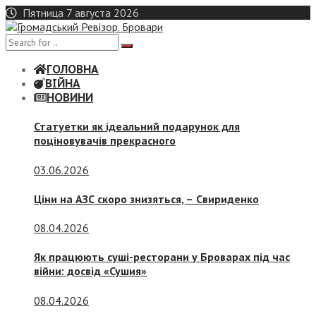
Skip
Пятница 7 августа 2026
to
content
ГОЛОВНА
ВІЙНА
НОВИНИ
Статуетки як ідеальний подарунок для
поціновувачів прекрасного
03.06.2026
Ціни на АЗС скоро знизяться, –
Свириденко
08.04.2026
Як працюють суші-ресторани у Броварах під час
війни: досвід «Сушия»
08.04.2026