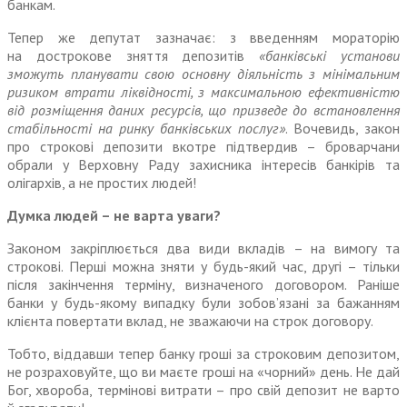
банкам.
Тепер же депутат зазначає: з введенням мораторію
на дострокове зняття депозитів
«банківські установи
зможуть планувати свою основну діяльність з мінімальним
ризиком втрати ліквідності, з максимальною ефективністю
від розміщення даних ресурсів, що призведе до встановлення
стабільності на ринку банківських послуг»
. Вочевидь, закон
про строкові депозити вкотре підтвердив – броварчани
обрали у Верховну Раду захисника інтересів банкірів та
олігархів, а не простих людей!
Думка людей – не варта уваги?
Законом закріплюється два види вкладів – на вимогу та
строкові. Перші можна зняти у будь-який час, другі – тільки
після закінчення терміну, визначеного договором. Раніше
банки у будь-якому випадку були зобов’язані за бажанням
клієнта повертати вклад, не зважаючи на строк договору.
Тобто, віддавши тепер банку гроші за строковим депозитом,
не розраховуйте, що ви маєте гроші на «чорний» день. Не дай
Бог, хвороба, термінові витрати – про свій депозит не варто