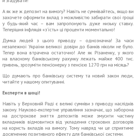
й згадувати!
А як же ж депозит на вимогу? Навіть не сумнівайтесь, якщо ви
захочете оформити вклад з можливістю забирати свої гроші
у будь-який час – вам запропонують дуже низьку ставку.
Теперішня інфляція «з’їсть» ці проценти моментально!
Думка людей з цього приводу – однозначна! За часи
незалежної України великої довіри до банків ніколи не було.
Тепер вона втрачена остаточно! Але як Різаненку, у якого
на власному банківському рахунку лежать майже 400 тис.
гривень, зрозуміти пенсіонерку з пенсією 1270 грн на місяць?
Що думають про банківську систему та новий закон люди,
читайте у нашому опитуванні.
Експерти в шоці!
Навіть у Верховній Раді є великі сумніви з приводу наслідків
закону. Науково‑експертне управління зазначає, що заборона
на дострокове зняття депозитів може змусити частину
вкладників відмовитися від укладення строкових договорів
на користь вкладів на вимогу. Тому навряд чи це сприятиме
досягненню позитивного ефекту для банківської системи.