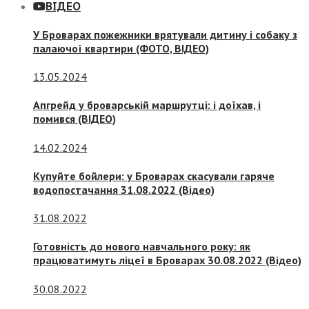
ВІДЕО
У Броварах пожежники врятували дитину і собаку з
палаючої квартири (ФОТО, ВІДЕО)
13.05.2024
Апгрейд у броварській маршрутці: і доїхав, і
помився (ВІДЕО)
14.02.2024
Купуйте бойлери: у Броварах скасували гаряче
водопостачання 31.08.2022 (Відео)
31.08.2022
Готовність до нового навчального року: як
працюватимуть ліцеї в Броварах 30.08.2022 (Відео)
30.08.2022