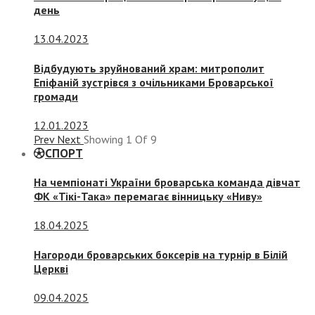
день
13.04.2023
Відбудують зруйнований храм: митрополит
Епіфаній зустрівся з очільниками Броварської
громади
12.01.2023
Prev
Next
Showing
1
Of
9
СПОРТ
На чемпіонаті України броварська команда дівчат
ФК «Тікі-Така» перемагає вінницьку «Ниву»
18.04.2025
Нагороди броварських боксерів на турнір в Білій
Церкві
09.04.2025