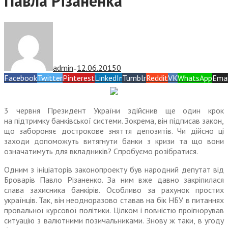
Павла Різаненка
admin
12.06.2015
0
—
Facebook
Twitter
Pinterest
LinkedIn
Tumblr
Reddit
VK
WhatsApp
Emai
3 червня Президент України здійснив ще один крок
на підтримку банківської системи. Зокрема, він підписав закон,
що забороняє дострокове зняття депозитів. Чи дійсно ці
заходи допоможуть витягнути банки з кризи та що вони
означатимуть для вкладників? Спробуємо розібратися.
Одним з ініціаторів законопроекту був народний депутат від
Броварів Павло Різаненко. За ним вже давно закріпилася
слава захисника банкірів. Особливо за рахунок простих
українців. Так, він неодноразово ставав на бік НБУ в питаннях
провальної курсової політики. Цілком і повністю проігнорував
ситуацію з валютними позичальниками. Знову ж таки, в угоду