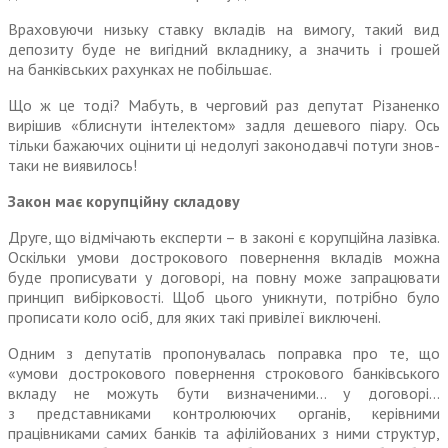
Враховуючи низьку ставку вкладів на вимогу, такий вид
депозиту буде не вигідний вкладнику, а значить і грошей
на банківських рахунках не побільшає.
Що ж це тоді? Мабуть, в черговий раз депутат Різаненко
вирішив «блиснути інтелектом» задля дешевого піару. Ось
тільки бажаючих оцінити ці недолугі законодавчі потуги знов-
таки не виявилось!
Закон має корупційну складову
Друге, що відмічають експерти – в законі є корупційна лазівка.
Оскільки умови дострокового повернення вкладів можна
буде прописувати у договорі, на повну може запрацювати
принцип вибірковості. Щоб цього уникнути, потрібно було
прописати коло осіб, для яких такі привілеї виключені.
Одним з депутатів пропонувалась поправка про те, що
«умови дострокового повернення строкового банківського
вкладу не можуть бути визначеними… у договорі…
з представниками контролюючих органів, керівними
працівниками самих банків та афілійованих з ними структур,