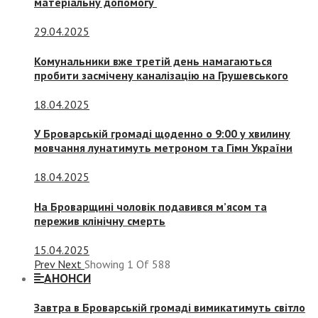
матеріальну допомогу
29.04.2025
Комунальники вже третій день намагаються
пробити засмічену каналізацію на Грушевського
18.04.2025
У Броварській громаді щоденно о 9:00 у хвилину
мовчання лунатимуть метроном та Гімн України
18.04.2025
На Броварщині чоловік подавився м’ясом та
пережив клінічну смерть
15.04.2025
Prev
Next
Showing
1
Of
588
АНОНСИ
Завтра в Броварській громаді вимикатимуть світло