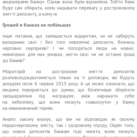
акціонерами банку». Однак вона була відхилена. Тобто банк
буде сам обирати, кому надавати перевагу у достроковому
знятті депозиту, а кому ні.
Грошей в банках не побільшає
Інше питання, що залишається відкритим, чи не заберуть
вкладники свої і без того невеличкі депозити, боячись
чергових сюрпризів? І чи погодяться люди на нових,
невигідних для них умовах, нести свої чи не останні гроші
до банків?
Мораторій на дострокове зняття депозитів
розповсюджуватиметься тільки на ті договори, які будуть
укладені після 6 червня 2015 року. А це може означати, що
людина повернеться до думки, що безпечніше зберігати
заощадження під матрацом, аніж наражати себе
на небезпеку, що вони можуть «зависнути» у банку
на невизначений термін.
Аналіз закону вказує, що він не відповідає як своєму
першочерговому змісту, так і здоровому глузду. Окрім того,
що нових депозитів банкам годі чекати, вони можуть