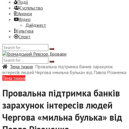
Події
Суспiльство
Анонси
Відео
Дайджест
Культура
Спорт
Тема тижня
Провальна підтримка банків зарахунок
інтересів людей Чергова «мильна булька» від Павла Різаненка
Тема тижня
Провальна підтримка банків
зарахунок інтересів людей
Чергова «мильна булька» від