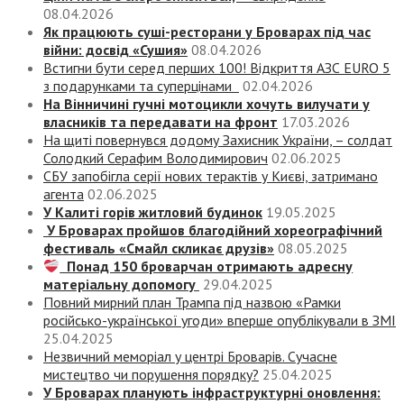
08.04.2026
Як працюють суші-ресторани у Броварах під час
війни: досвід «Сушия»
08.04.2026
Встигни бути серед перших 100! Відкриття АЗС EURO 5
з подарунками та суперцінами
02.04.2026
На Вінничині гучні мотоцикли хочуть вилучати у
власників та передавати на фронт
17.03.2026
На щиті повернувся додому Захисник України, – солдат
Солодкий Серафим Володимирович
02.06.2025
СБУ запобігла серії нових терактів у Києві, затримано
агента
02.06.2025
У Калиті горів житловий будинок
19.05.2025
У Броварах пройшов благодійний хореографічний
фестиваль «Смайл скликає друзів»
08.05.2025
Понад 150 броварчан отримають адресну
матеріальну допомогу
29.04.2025
Повний мирний план Трампа під назвою «‎Рамки
російсько-української угоди» вперше опублікували в ЗМІ
25.04.2025
Незвичний меморіал у центрі Броварів. Сучасне
мистецтво чи порушення порядку?
25.04.2025
У Броварах планують інфраструктурні оновлення: