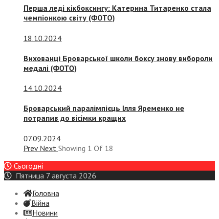
Перша леді кікбоксингу: Катерина Титаренко стала
чемпіонкою світу (ФОТО)
18.10.2024
Вихованці Броварської школи боксу знову вибороли
медалі (ФОТО)
14.10.2024
Броварський паралімпієць Ілля Яременко не
потрапив до вісімки кращих
07.09.2024
Prev
Next
Showing
1
Of
18
Сьогодні
Пятница 7 августа 2026
Головна
Війна
Новини