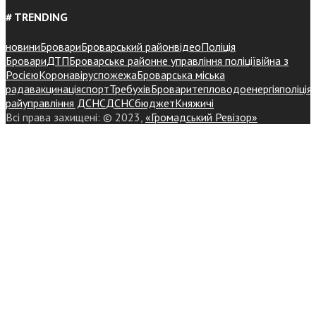
# TRENDING
новини
Бровари
Броварський район
відео
Поліція
Бровари
ДТП
Броварське районне управління поліції
війна з
Росією
Коронавірус
пожежа
Броварська міська
рада
вакцинація
спорт
Требухів
Броваритепловодоенергія
поліція
райуправління ДСНС
ДСНС
бюджет
Княжичі
Всі права захищені: © 2023,
«Громадський Ревізор»