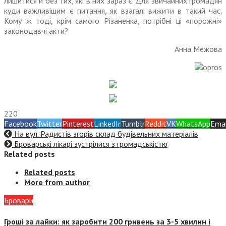
лишитися й без тих, які в них зараз є. Для звичайних громадян
куди важливішим є питання, як взагалі вижити в такий час.
Кому ж тоді, крім самого Різаненка, потрібні ці «порожні»
законодавчі акти?
Анна Межова
220
Facebook
Twitter
Pinterest
LinkedIn
Tumblr
Reddit
VK
WhatsApp
Emai
На вул. Радистів згорів склад будівельних матеріалів
Броварські лікарі зустрілися з громадськістю
Related posts
Related posts
More from author
Бровари
Гроші за лайки: як заробити 200 гривень за 3-5 хвилин і