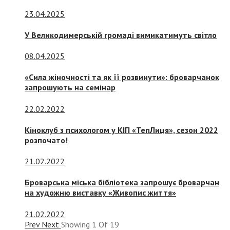
23.04.2025
У Великодимерській громаді вимикатимуть світло
08.04.2025
«Сила жіночності та як її розвинути»: броварчанок
запрошують на семінар
22.02.2022
Кіноклуб з психологом у КІП «ТепЛиця», сезон 2022
розпочато!
21.02.2022
Броварська міська бібліотека запрошує броварчан
на художню виставку «Живопис життя»
21.02.2022
Prev
Next
Showing
1
Of
19