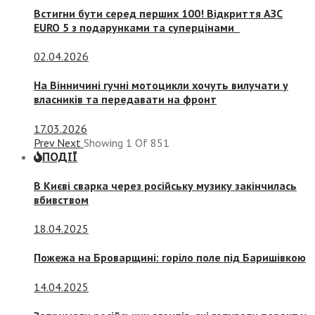
Встигни бути серед перших 100! Відкриття АЗС
EURO 5 з подарунками та суперцінами
02.04.2026
На Вінничині гучні мотоцикли хочуть вилучати у
власників та передавати на фронт
17.03.2026
Prev
Next
Showing
1
Of
851
ПОДІЇ
В Києві сварка через російську музику закінчилась
вбивством
18.04.2025
Пожежа на Броварщині: горіло поле під Баришівкою
14.04.2025