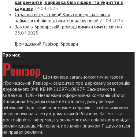
капремонти, парковка біля лікарні та укриття в
садочку
24.04.2025
Страшна ніч у столиці! Київ оговтується після
наймасштабнішої атаки з початку року!
24.04.2025
Завтра в Броварській громаді вимикатимуть світло
23.04.2025
Громадський Ревізор. Бровари
Про нас
Щотижнева загальнополітична газета
«Громадський Ревізор», свідоцтво про державну реєстрацію
друкованого ЗМІ КВ № 21097-10897Р. Засновник та
видавець: ТОВ «Незалежна інформаційна компанія «Голос
Київщини» Редакція може не поділяти думку авторів
публікацій. Будь-який передрук матеріалів – з обов’язковим
посиланням на газету «Громадський Ревізор». За зміст та
достовірність інформації у рекламних матеріалах відповідає
рекламодавець. Матеріали, позначені значком Р друкуються
на правах реклами.