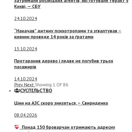
Затримали російських агентів, які готували теракт у
Києві, — СБУ
24.10.2024
“Накачав” дитину психотропами та згвалтував –
киянин проведе 14 років за ґратами
15.10.2024
Протаранив дерево і ледве не погубив трьох
пасажирів
14.10.2024
Prev
Next
Showing
1
Of
86
СУСПIЛЬСТВО
Ціни на АЗС скоро знизяться, –
Свириденко
08.04.2026
Понад 150 броварчан отримають адресну