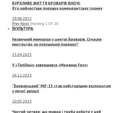
БУРХЛИВЕ ЖИТТЯ БРОВАРІВ ВНОЧІ:
Хто найчастіше порушує комендантську годину
29.08.2022
Prev
Next
Showing
1
Of
26
КУЛЬТУРА
Незвичний меморіал у центрі Броварів. Сучасне
мистецтво чи порушення порядку?
25.04.2025
У «ТепЛиці» завершився «Медяник Fest»
26.12.2023
“Броварський” МіГ-15 став найстарішим експонатом
у музеї авіації
10.05.2023
Чистий четвер: що можна і треба робити у цей