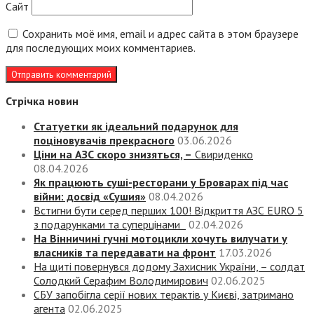
Сайт
Сохранить моё имя, email и адрес сайта в этом браузере
для последующих моих комментариев.
Стрічка новин
Статуетки як ідеальний подарунок для
поціновувачів прекрасного
03.06.2026
Ціни на АЗС скоро знизяться, –
Свириденко
08.04.2026
Як працюють суші-ресторани у Броварах під час
війни: досвід «Сушия»
08.04.2026
Встигни бути серед перших 100! Відкриття АЗС EURO 5
з подарунками та суперцінами
02.04.2026
На Вінничині гучні мотоцикли хочуть вилучати у
власників та передавати на фронт
17.03.2026
На щиті повернувся додому Захисник України, – солдат
Солодкий Серафим Володимирович
02.06.2025
СБУ запобігла серії нових терактів у Києві, затримано
агента
02.06.2025