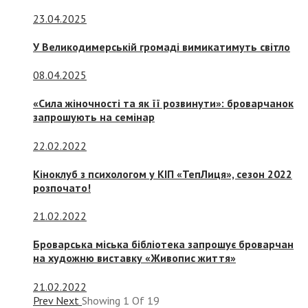
23.04.2025
У Великодимерській громаді вимикатимуть світло
08.04.2025
«Сила жіночності та як її розвинути»: броварчанок
запрошують на семінар
22.02.2022
Кіноклуб з психологом у КІП «ТепЛиця», сезон 2022
розпочато!
21.02.2022
Броварська міська бібліотека запрошує броварчан
на художню виставку «Живопис життя»
21.02.2022
Prev
Next
Showing
1
Of
19