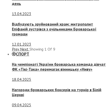
день
13.04.2023
Відбудують зруйнований храм: митрополит
Епіфаній зустрівся з очільниками Броварської
громади
12.01.2023
Prev
Next
Showing
1
Of
9
СПОРТ
На чемпіонаті України броварська команда дівчат
ФК «Тікі-Така» перемагає вінницьку «Ниву»
18.04.2025
Нагороди броварських боксерів на турнір в Білій
Церкві
09.04.2025