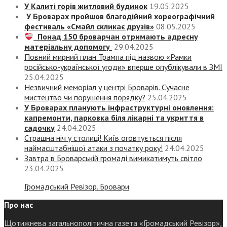
У Калиті горів житловий будинок
19.05.2025
У Броварах пройшов благодійний хореографічний
фестиваль «Смайл скликає друзів»
08.05.2025
Понад 150 броварчан отримають адресну
матеріальну допомогу
29.04.2025
Повний мирний план Трампа під назвою «‎Рамки
російсько-української угоди» вперше опублікували в ЗМІ
25.04.2025
Незвичний меморіал у центрі Броварів. Сучасне
мистецтво чи порушення порядку?
25.04.2025
У Броварах планують інфраструктурні оновлення:
капремонти, парковка біля лікарні та укриття в
садочку
24.04.2025
Страшна ніч у столиці! Київ оговтується після
наймасштабнішої атаки з початку року!
24.04.2025
Завтра в Броварській громаді вимикатимуть світло
23.04.2025
Громадський Ревізор. Бровари
Про нас
Щотижнева загальнополітична газета «Громадський Ревізор»,