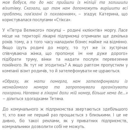
моя бабуся, то до нас прийшли із міліції та залишили
візитівку. Сказали, що там нам допоможуть вирі­шити всі
проблеми, пов’язані із похованням»
, – згадує Катерина, що
користувалася послугами «Стікса».
У «Петра Великого» покупці – родичі «клієнтів» моргу. Ласе
місце на території лікарні під­приємці отримали ще декілька
років тому, а з того часу наладили бізнес майже на відмінно.
Якщо ідуть родичі до моргу, то тут же їх зустрічає
співчуваюча жінка, що пропонує їм «не дуже дорого»
підібрати труну, вінки та надати послуги перевезення
покійного. Як тут не згодитись? А якщо рап­том пропустили у
компанії візит родичів, то й зателефонувати не цураються.
«Одразу, як мати померла, нам зателефонували із
незнайомого номера та запропонували орга­нізувати
похорони. Напевно в лікарні дали мій номер, більше нема де…»
– ділиться здогадками Тетяна.
До комунального ж підприєм­ства звертаються здебільшого
ті, хто вже не перший раз проща­ється з близькими. І це не
дивно, бо такої реклами, як у приватних підприємств,
комунальники дозволити собі не можуть.