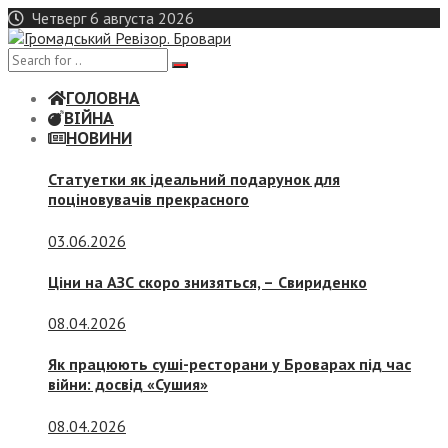
Skip
Четверг 6 августа 2026
to
content
ГОЛОВНА
ВІЙНА
НОВИНИ
Статуетки як ідеальний подарунок для
поціновувачів прекрасного
03.06.2026
Ціни на АЗС скоро знизяться, –
Свириденко
08.04.2026
Як працюють суші-ресторани у Броварах під час
війни: досвід «Сушия»
08.04.2026