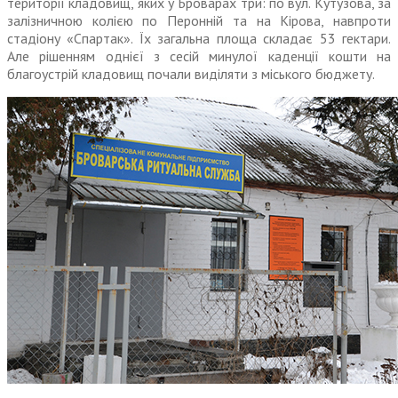
території кладовищ, яких у Броварах три: по вул. Кутузова, за
залізничною колією по Перонній та на Кірова, навпроти
стадіону «Спартак». Їх загальна площа складає 53 гектари.
Але рішенням однієї з сесій минулої каденції кошти на
благоустрій кладовищ почали виділяти з міського бюджету.