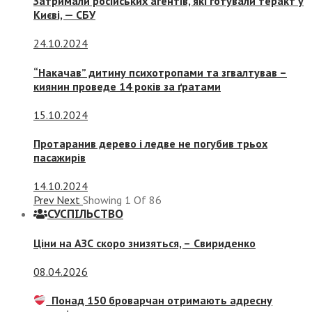
Затримали російських агентів, які готували теракт у
Києві, — СБУ
24.10.2024
“Накачав” дитину психотропами та згвалтував –
киянин проведе 14 років за ґратами
15.10.2024
Протаранив дерево і ледве не погубив трьох
пасажирів
14.10.2024
Prev
Next
Showing
1
Of
86
СУСПIЛЬСТВО
Ціни на АЗС скоро знизяться, –
Свириденко
08.04.2026
Понад 150 броварчан отримають адресну