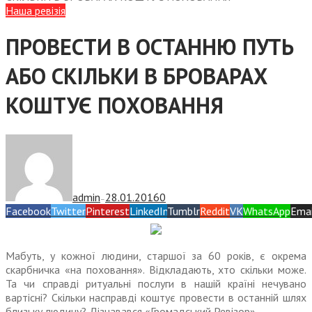
Наша ревізія
ПРОВЕСТИ В ОСТАННЮ ПУТЬ
АБО СКІЛЬКИ В БРОВАРАХ
КОШТУЄ ПОХОВАННЯ
admin
28.01.2016
0
—
Facebook
Twitter
Pinterest
LinkedIn
Tumblr
Reddit
VK
WhatsApp
Emai
Мабуть, у кожної людини, старшої за 60 років, є окрема
скарбничка «на поховання». Відкладають, хто скільки може.
Та чи справді ритуальні послуги в нашій країні нечувано
вартісні? Скільки насправді коштує провести в останній шлях
близьку людину? Дізнавався «Громадський Ревізор»