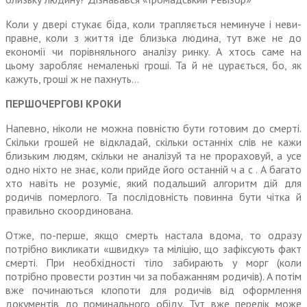
Коли у двері стукає біда, коли трапляється неминуче і неви­
правне, коли з життя іде близька людина, тут вже не до
економії чи порівняльного аналізу ринку. А хтось саме на
цьому заробляє немаленькі гроші. Та й не цура­ється, бо, як
кажуть, гроші ж не пахнуть…
ПЕРШОЧЕРГОВІ КРОКИ
Напевно, ніколи не можна повністю бути готовим до смерті.
Скільки грошей не відкладай, скільки останніх слів не кажи
близьким людям, скільки не ана­лізуй та не прораховуй, а усе
одно ніхто не знає, коли прийде його останній ч а с . А багато
хто навіть не розуміє, який подальший алгоритм дій для
родичів померлого. Та послідовність повинна бути чітка й
правильно скоординована.
Отже, по-перше, якщо смерть настала вдома, то одразу
потрібно викликати «швидку» та міліцію, що зафіксують факт
смерті. При необ­хідності тіло забирають у морг (коли
потрібно провести розтин чи за побажанням родичів). А потім
вже починаються клопоти для родичів від оформлення
документів до поминального обіду. Тут вже перелік може