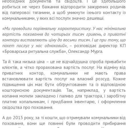
необхідних документів та сві­доцтв. І це здебільшого
робиться не через бажання відгородити зажурених родичів
від паперової тяганини, а щоб уникнути їхнього контакту із
комунальниками, у яких всі послуги значно дешевші.
«Ми проводили порівняльну характеристику. У нас мінімальна
вартість поховання до чотирьох тисяч гривень, а приватні
контори виставляють ціну до восьми тисяч. І це при тому, що
пакет послуг у нас однаковий»
, – розповідає директор КП
«Броварська риту­альна служба», Олександр Мурга.
Та й така низька ціна – це не відчайдушна спроба привабити
клієнтів, а чітко прорахована вартість послуг. На відміну від
приватних контор, комунальники не мають права
встановлювати вартість послуг на власний роз­суд. Кожне
підвищення цін має бути обґрунтованим та із відповід­ною
кошторисною документацію. Так, наприклад, у вартість
копання могили закладено і паливо для трактора, і заробітну
платню копальникам, і придбання інвен­тарю, і оформлення
свідоцтва про поховання.
А до 2015 року, за ті кошти, що отримували комунальники від
поховання, вони ще повинні були проводити прибирання