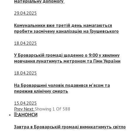
матеріальну допомогу
29.04.2025
Комунальники вже третій день намагаються
пробити засмічену каналізацію на Грушевського
18.04.2025
У Броварській громаді щоденно о 9:00 у хвилину
мовчання лунатимуть метроном та Гімн України
18.04.2025
На Броварщині чоловік подавився м’ясом та
пережив клінічну смерть
15.04.2025
Prev
Next
Showing
1
Of
588
АНОНСИ
Завтра в Броварській громаді вимикатимуть світло