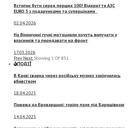
Встигни бути серед перших 100! Відкриття АЗС
EURO 5 з подарунками та суперцінами
02.04.2026
На Вінничині гучні мотоцикли хочуть вилучати у
власників та передавати на фронт
17.03.2026
Prev
Next
Showing
1
Of
851
ПОДІЇ
В Києві сварка через російську музику закінчилась
вбивством
18.04.2025
Пожежа на Броварщині: горіло поле під Баришівкою
14.04.2025