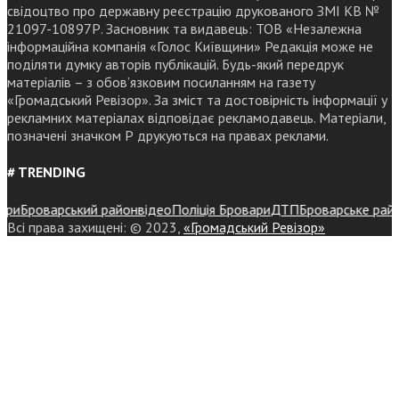
свідоцтво про державну реєстрацію друкованого ЗМІ КВ №
21097-10897Р. Засновник та видавець: ТОВ «Незалежна
інформаційна компанія «Голос Київщини» Редакція може не
поділяти думку авторів публікацій. Будь-який передрук
матеріалів – з обов’язковим посиланням на газету
«Громадський Ревізор». За зміст та достовірність інформації у
рекламних матеріалах відповідає рекламодавець. Матеріали,
позначені значком Р друкуються на правах реклами.
# TRENDING
Броварський район
відео
Поліція Бровари
ДТП
Броварське районне 
Всі права захищені: © 2023,
«Громадський Ревізор»