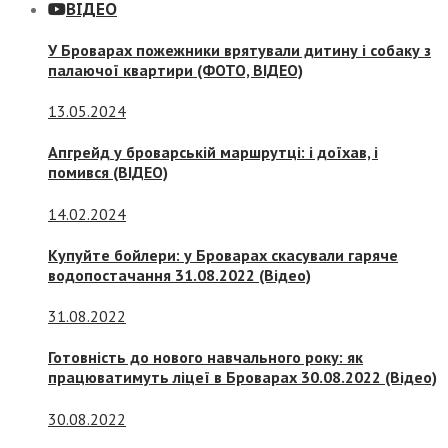
ВІДЕО
У Броварах пожежники врятували дитину і собаку з
палаючої квартири (ФОТО, ВІДЕО)
13.05.2024
Апгрейд у броварській маршрутці: і доїхав, і
помився (ВІДЕО)
14.02.2024
Купуйте бойлери: у Броварах скасували гаряче
водопостачання 31.08.2022 (Відео)
31.08.2022
Готовність до нового навчального року: як
працюватимуть ліцеї в Броварах 30.08.2022 (Відео)
30.08.2022