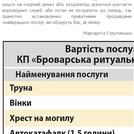
кошти на «чорний день» або заздалегідь дізнатися контакти
відповідних служб, аби потім не потрапити до силець, так
грамотно встановлених приват­ними продавцями
«найкращих» послуг, які обдеруть Вас, як липку.
Маргарита Струтинська