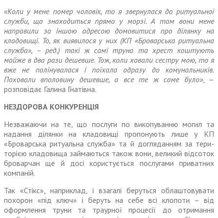
«Коли у мене помер чоловік, то я звернулася до ритуальної
служби, що знаходиться прямо у морзі. А там вони мене
направили за іншою адресою домовитися про ділянку на
кладовищі. То, як виявилося у них (КП «Броварська ритуальна
служба», – ред.) такі ж самі труна та хрест коштують
майже в два рази дешевше. Тож, коли ховали сестру мою, то я
вже не полінувалася і поїхала одразу до комунальників.
Поховали вполовину дешевше, а все те ж саме було»
, –
розповідає Галина Гнатівна.
НЕЗДОРОВА КОНКУРЕНЦІЯ
Незважаючи на те, що послуги по викопуванню могил та
надання ділянки на кладовищі пропонують лише у КП
«Броварська ритуальна служба» та й догляданням за тери­
торією кладовища займаються також вони, великий відсоток
броварчан ще й досі користується послугами приватних
компаній.
Так «Стікс», наприклад, і взагалі беруться облаштовувати
похорон «під ключ» і беруть на себе всі клопоти – від
оформлення труни та траурної процесії до отримання