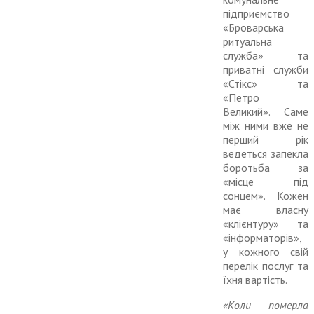
підприємство
«Бро­варська
ритуальна
служба» та
приватні служби
«Стікс» та
«Петро
Великий». Саме
між ними вже не
перший рік
ведеться запекла
боротьба за
«місце під
сонцем». Кожен
має власну
«клієнтуру» та
«інформаторів»,
у кожного свій
перелік послуг та
їхня вартість.
«Коли померла