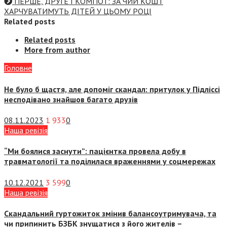
ПЕРШЕ, ДРУГЕ І КОМПОТ: ЗА ЧИЙ КОШТ
ХАРЧУВАТИМУТЬ ДІТЕЙ У ЦЬОМУ РОЦІ
Related posts
Related posts
More from author
Головне
Не було б щастя, але допоміг скандал: притулок у Підліссі
несподівано знайшов багато друзів
08.11.2023
1 933
0
Наша ревізія
“Ми боялися заснути”: пацієнтка провела добу в
травматології та поділилася враженнями у соцмережах
10.12.2021
3 599
0
Наша ревізія
Скандальний гуртожиток змінив балансоутримувача, та
чи припинить БЗБК знущатися з його жителів –