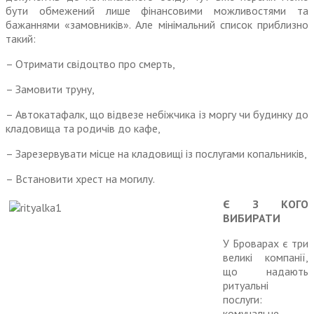
бути обмежений лише фінансовими можливостями та
бажаннями «замовників». Але мінімальний список приблизно
такий:
– Отримати свідоцтво про смерть,
– Замовити труну,
– Автокатафалк, що відвезе небіжчика із моргу чи будинку до
кладовища та родичів до кафе,
– Зарезервувати місце на кладовищі із послугами копальників,
– Встановити хрест на могилу.
Є З КОГО
ВИБИРАТИ
У Броварах є три
великі компанії,
що надають
ритуальні
послуги:
комунальне