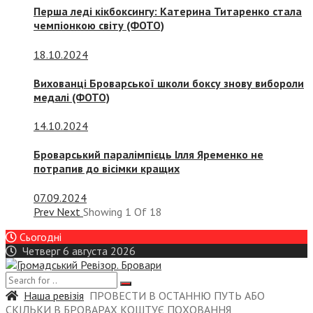
Перша леді кікбоксингу: Катерина Титаренко стала
чемпіонкою світу (ФОТО)
18.10.2024
Вихованці Броварської школи боксу знову вибороли
медалі (ФОТО)
14.10.2024
Броварський паралімпієць Ілля Яременко не
потрапив до вісімки кращих
07.09.2024
Prev
Next
Showing
1
Of
18
Сьогодні
Четверг 6 августа 2026
Наша ревізія
ПРОВЕСТИ В ОСТАННЮ ПУТЬ АБО
СКІЛЬКИ В БРОВАРАХ КОШТУЄ ПОХОВАННЯ