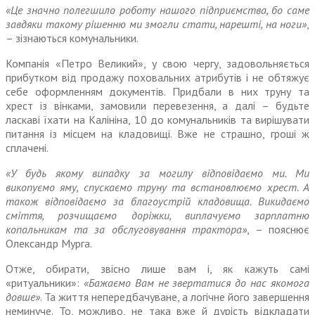
«Це значно полегшило роботу нашого підприємства, бо саме
завдяки такому рішенню ми змогли стати, нарешті, на ноги»
,
– зізнаються комунальники.
Компанія «Петро Великий», у свою чергу, задовольняється
прибутком від продажу похо­вальних атрибутів і не обтяжує
себе оформленням документів. Придбали в них труну та
хрест із вінками, замовили перевезення, а далі – будьте
ласкаві їхати на Калініна, 10 до комунальників та вирішувати
питання із місцем на кладовищі. Вже не страшно, гроші ж
сплачені.
«У будь якому випадку за могилу відповідаємо ми. Ми
викопуємо яму, спускаємо труну та встанов­люємо хрест. А
також відповіда­ємо за благоустрій кладовища. Викидаємо
сміття, розчищаємо доріжки, виплачуємо зарплатню
копальникам та за обслуго­вування трактора»
, – пояснює
Олександр Мурга.
Отже, обирати, звісно лише вам і, як кажуть самі
«ритуальники»:
«Бажаємо Вам не звертатися до нас якомога
довше»
. Та життя непередбачуване, а логічне його завершення
неминуче. То, можливо, не така вже й дурість відкладати