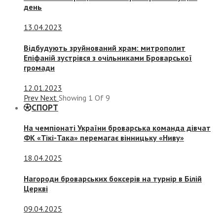
день
13.04.2023
Відбудують зруйнований храм: митрополит
Епіфаній зустрівся з очільниками Броварської
громади
12.01.2023
Prev
Next
Showing
1
Of
9
СПОРТ
На чемпіонаті України броварська команда дівчат
ФК «Тікі-Така» перемагає вінницьку «Ниву»
18.04.2025
Нагороди броварських боксерів на турнір в Білій
Церкві
09.04.2025