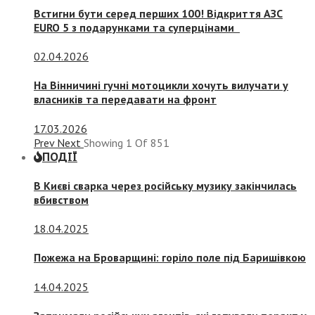
Встигни бути серед перших 100! Відкриття АЗС
EURO 5 з подарунками та суперцінами
02.04.2026
На Вінничині гучні мотоцикли хочуть вилучати у
власників та передавати на фронт
17.03.2026
Prev
Next
Showing
1
Of
851
ПОДІЇ
В Києві сварка через російську музику закінчилась
вбивством
18.04.2025
Пожежа на Броварщині: горіло поле під Баришівкою
14.04.2025