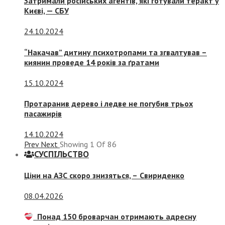
Затримали російських агентів, які готували теракт у
Києві, — СБУ
24.10.2024
“Накачав” дитину психотропами та згвалтував –
киянин проведе 14 років за ґратами
15.10.2024
Протаранив дерево і ледве не погубив трьох
пасажирів
14.10.2024
Prev
Next
Showing
1
Of
86
СУСПIЛЬСТВО
Ціни на АЗС скоро знизяться, –
Свириденко
08.04.2026
Понад 150 броварчан отримають адресну