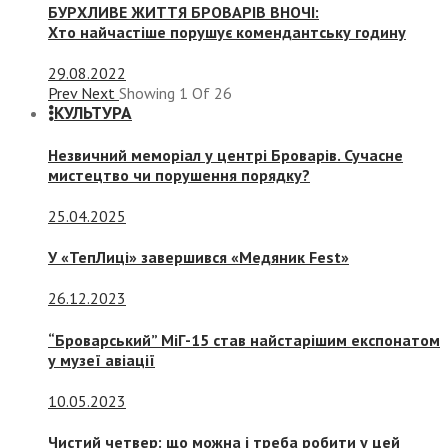
БУРХЛИВЕ ЖИТТЯ БРОВАРІВ ВНОЧІ:
Хто найчастіше порушує комендантську годину
29.08.2022
Prev
Next
Showing
1
Of
26
КУЛЬТУРА
Незвичний меморіал у центрі Броварів. Сучасне
мистецтво чи порушення порядку?
25.04.2025
У «ТепЛиці» завершився «Медяник Fest»
26.12.2023
“Броварський” МіГ-15 став найстарішим експонатом
у музеї авіації
10.05.2023
Чистий четвер: що можна і треба робити у цей