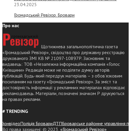
23.04.2025
Громадський Ревізор. Бровари
Про нас
Щотижнева загальнополітична газета
«Громадський Ревізор», свідоцтво про державну реєстрацію
друкованого ЗМІ КВ № 21097-10897Р. Засновник та
видавець: ТОВ «Незалежна інформаційна компанія «Голос
Київщини» Редакція може не поділяти думку авторів
публікацій. Будь-який передрук матеріалів – з обов’язковим
посиланням на газету «Громадський Ревізор». За зміст та
достовірність інформації у рекламних матеріалах відповідає
рекламодавець. Матеріали, позначені значком Р друкуються
на правах реклами.
# TRENDING
он
відео
Поліція Бровари
ДТП
Броварське районне управління поліц
Всі права захищені: © 2023,
«Громадський Ревізор»