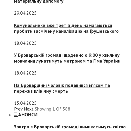
матеріальну допомогу
29.04.2025
Комунальники вже третій день намагаються
пробити засмічену каналізацію на Грушевського
18.04.2025
У Броварській громаді щоденно о 9:00 у хвилину
мовчання лунатимуть метроном та Гімн України
18.04.2025
На Броварщині чоловік подавився м’ясом та
пережив клінічну смерть
15.04.2025
Prev
Next
Showing
1
Of
588
АНОНСИ
Завтра в Броварській громаді вимикатимуть світло