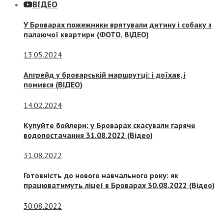
ВІДЕО
У Броварах пожежники врятували дитину і собаку з
палаючої квартири (ФОТО, ВІДЕО)
13.05.2024
Апгрейд у броварській маршрутці: і доїхав, і
помився (ВІДЕО)
14.02.2024
Купуйте бойлери: у Броварах скасували гаряче
водопостачання 31.08.2022 (Відео)
31.08.2022
Готовність до нового навчального року: як
працюватимуть ліцеї в Броварах 30.08.2022 (Відео)
30.08.2022