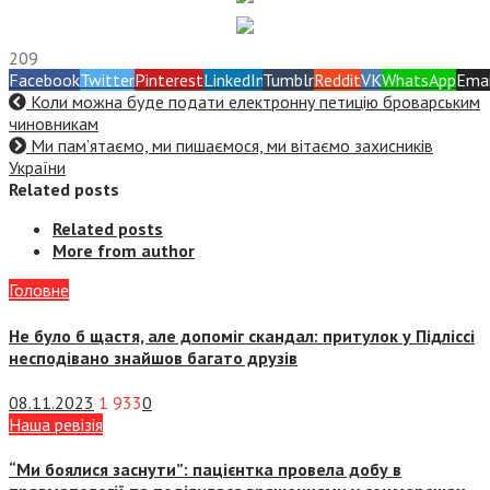
209
Facebook
Twitter
Pinterest
LinkedIn
Tumblr
Reddit
VK
WhatsApp
Emai
Коли можна буде подати електронну петицію броварським
чиновникам
Ми пам’ятаємо, ми пишаємося, ми вітаємо захисників
України
Related posts
Related posts
More from author
Головне
Не було б щастя, але допоміг скандал: притулок у Підліссі
несподівано знайшов багато друзів
08.11.2023
1 933
0
Наша ревізія
“Ми боялися заснути”: пацієнтка провела добу в