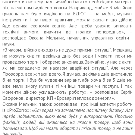
вносимо в систему надзвичайно багато необхідних матеріа­
лів, на які нам виділено кошти. Наприк­лад, майже 3 мільйони
гривень нам було виділено на БДЮТ – на меблі, музичні
інструменти. І за нашої практики, можна сказати що дійсно
йде велика економія коштів. Але треба уважно виписати
технічні вимоги, вивчити всі нюанси попередньо», –
розповідає Оксана Мельник, начальник управління освіти і
науки.
«З часом, дійсно виходять не дуже приємні ситуації. Мешканці
не можуть сидіти декілька днів без води і чекати, поки ми
проведемо торги і оберемо виконавця. Звичайно, у нас є акти,
які ми складаємо за наказом аварійної ситуації. Але через
Прозорро, все ж таки довго. Я думаю, декілька днів вистачило
б на торги. І був би чудовим варіан­т, аби хоча б за 5 днів ми
вже мали змогу купити ті чи інші товари чи послуги. І такі
моменти дійсно ускладнюють роботу», – розповідає Сергій
Сафронов, директор КП «Броваритепловодоенергія».
Оксана Мельник, також розповідає і про інші аспекти роботи
із «ProZorro»:
«От зараз ми замовляємо постільну білизну. Але
треба подивитись, якою вона буде у використанні. Просимо
фахівців, людей, які знаються на якості товару, щоб вони
допомагали. Щоб ми мог­ли обирати і якісний товар, а не лише
дешевий».