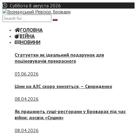
Skip
Суббота 8 августа 2026
to
content
ГОЛОВНА
ВІЙНА
НОВИНИ
Статуетки як ідеальний подарунок для
поціновувачів прекрасного
03.06.2026
Ціни на АЗС скоро знизяться, –
Свириденко
08.04.2026
Як працюють суші-ресторани у Броварах під час
війни: досвід «Сушия»
08.04.2026