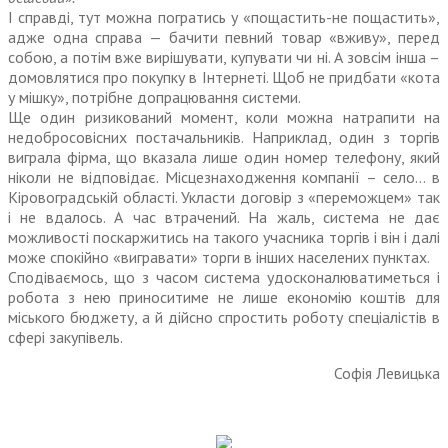
І справді, тут можна погратись у «пощастить-не пощастить»,
адже одна справа — бачити певний товар «вживу», перед
собою, а потім вже вирішувати, купувати чи ні. А зовсім інша –
домовлятися про покупку в Інтернеті. Щоб не придбати «кота
у мішку», потрібне допрацювання системи.
Ще один ризикований момент, коли можна натрапити на
недобросовісних постачальників. Наприклад, один з торгів
виграла фірма, що вказала лише один номер телефону, який
ніколи не відповідає. Місцезнаходження компанії – село… в
Кіровоградській області. Укласти договір з «переможцем» так
і не вдалось. А час втрачений. На жаль, система не дає
можливості поскаржитись на такого учасника торгів і він і далі
може спокійно «вигравати» торги в інших населених пунктах.
Сподіваємось, що з часом система удосконалюватиметься і
робота з нею приноситиме не лише економію коштів для
міського бюджету, а й дійсно спростить роботу спеціалістів в
сфері закупівель.
Софія Левицька