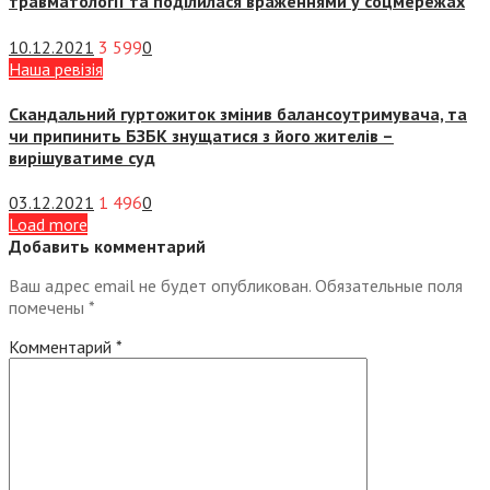
травматології та поділилася враженнями у соцмережах
10.12.2021
3 599
0
Наша ревізія
Скандальний гуртожиток змінив балансоутримувача, та
чи припинить БЗБК знущатися з його жителів –
вирішуватиме суд
03.12.2021
1 496
0
Load more
Добавить комментарий
Ваш адрес email не будет опубликован.
Обязательные поля
помечены
*
Комментарий
*