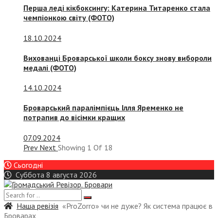
Перша леді кікбоксингу: Катерина Титаренко стала
чемпіонкою світу (ФОТО)
18.10.2024
Вихованці Броварської школи боксу знову вибороли
медалі (ФОТО)
14.10.2024
Броварський паралімпієць Ілля Яременко не
потрапив до вісімки кращих
07.09.2024
Prev
Next
Showing
1
Of
18
Сьогодні
Суббота 8 августа 2026
Наша ревізія
«ProZorro» чи не дуже? Як система працює в
Броварах