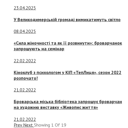
23.04.2025
У Великодимерській громаді вимикатимуть світло
08.04.2025
«Сила жіночності та як її розвинути»: броварчанок
запрошують на семінар
22.02.2022
Кіноклуб з психологом у КІП «ТепЛиця», сезон 2022
розпочато!
21.02.2022
Броварська міська бібліотека запрошує броварчан
на художню виставку «Живопис життя»
21.02.2022
Prev
Next
Showing
1
Of
19