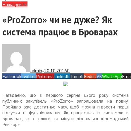
Наша ревізія
«ProZorro» чи не дуже? Як
система працює в Броварах
admin
20.10.2016
0
—
Facebook
Twitter
Pinterest
LinkedIn
Tumblr
Reddit
VK
WhatsApp
Emai
Нагадаємо, що з першого серпня цього року система
публічних закупівель «ProZorro» запрацювала на повну.
Пройшло вже достатньо часу, щоб можна підвести перші
підсумки її функціонування. Як працюється із системою в
Броварах, які є плюси та мінуси дізнавався «Громадський
Ревізор
»