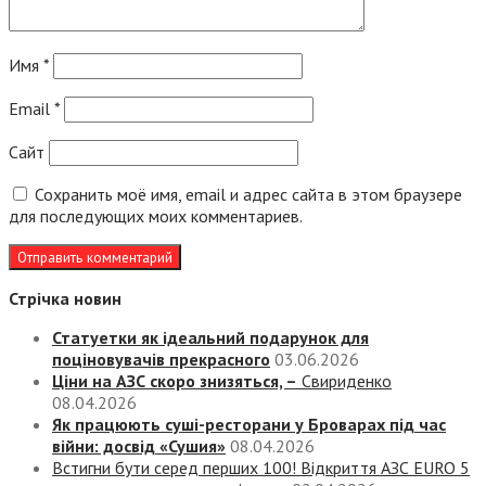
Имя
*
Email
*
Сайт
Сохранить моё имя, email и адрес сайта в этом браузере
для последующих моих комментариев.
Стрічка новин
Статуетки як ідеальний подарунок для
поціновувачів прекрасного
03.06.2026
Ціни на АЗС скоро знизяться, –
Свириденко
08.04.2026
Як працюють суші-ресторани у Броварах під час
війни: досвід «Сушия»
08.04.2026
Встигни бути серед перших 100! Відкриття АЗС EURO 5