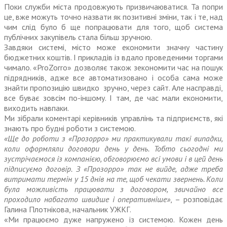
Поки служби міста продовжують призвичаюватися. Та попри
це, вже можуть точно назвати як позитивні зміни, так і те, над
чим слід було б ще попрацювати для того, щоб система
публічних закупівель стала більш зручною.
Завдяки системі, місто може економити значну частину
бюджетних коштів. І прикладів із вдало проведеними торгами
чимало. «ProZorro» дозволяє також зекономити час на пошук
підрядників, адже все автоматизовано і особа сама може
знайти пропозицію швидко зручно, через сайт. Але насправді,
все буває зовсім по-іншому. І там, де час мали економити,
виходить навпаки.
Ми зібрали коментарі керівників управлінь та підприємств, які
знають про будні роботи з системою.
«Ще до роботи з «Прозорро» ми практикували такі випадки,
коли оформляли договори день у день. Тобто сьогодні ми
зустрічаємося із компанією, обговорюємо всі умови і в цей день
підписуємо договір. З «Прозорро» так не вийде, адже треба
витримати термін у 15 днів на те, щоб чекати звернень. Коли
була можливість працювати з договором, звичайно все
проходило набагато швидше і оперативніше»
, – розповідає
Галина Плотнікова, начальник УЖКГ.
«Ми працюємо дуже напружено із системою. Кожен день