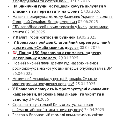
з подарунками та суперцінами
02.04.2026
На Вінничині гучні мотоцикли хочуть вилучати у
власників та передавати на фронт
17.03.2026
На щиті повернувся додому Захисник України, – солдат
Солодкий Серафим Володимирович
02.06.2025
СБУ запобігла серії нових терактів у Києві, затримано
агента
02.06.2025
У Калиті горів житловий будинок
19.05.2025
У Броварах пройшов благодійний хореографічний
фестиваль «Смайл скликає друзів»
08.05.2025
Понад 150 броварчан отримають адресну
матеріальну допомогу
29.04.2025
Повний мирний план Трампа під назвою «‎Рамки
російсько-української угоди» вперше опублікували в ЗМІ
25.04.2025
Незвичний меморіал у центрі Броварів. Сучасне
мистецтво чи порушення порядку?
25.04.2025
У Броварах планують інфраструктурні оновлення:
капремонти, парковка біля лікарні та укриття в
садочку
24.04.2025
Страшна ніч у столиці! Київ оговтується після
наймасштабнішої атаки з початку року!
24.04.2025
Завтра в Броварській громаді вимикатимуть світло