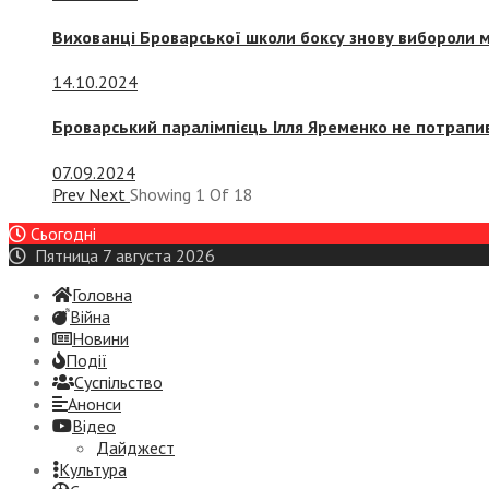
Вихованці Броварської школи боксу знову вибороли 
14.10.2024
Броварський паралімпієць Ілля Яременко не потрапив
07.09.2024
Prev
Next
Showing
1
Of
18
Сьогодні
Пятница 7 августа 2026
Головна
Війна
Новини
Події
Суспiльство
Анонси
Відео
Дайджест
Культура