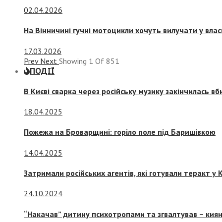
02.04.2026
На Вінничині гучні мотоцикли хочуть вилучати у вла
17.03.2026
Prev
Next
Showing
1
Of
851
ПОДІЇ
В Києві сварка через російську музику закінчилась в
18.04.2025
Пожежа на Броварщині: горіло поле під Баришівкою
14.04.2025
Затримали російських агентів, які готували теракт у К
24.10.2024
“Накачав” дитину психотропами та згвалтував – киян