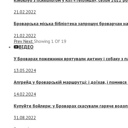
21.02.2022
Броварська міська бібліотека запрошує броварчан 
21.02.2022
Prev
Next
Showing
1
Of
19
ВІДЕО
У Броварах пожежники врятували дитину і собаку з 
13.05.2024
Апгрейд у броварській маршрутці: і доїхав, і помився
14.02.2024
Купуйте бойлери: у Броварах скасували гаряче водоп
31.08.2022