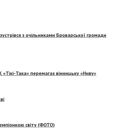
зустрівся з очільниками Броварської громади
 «Тікі-Така» перемагає вінницьку «Ниву»
ві
емпіонкою світу (ФОТО)