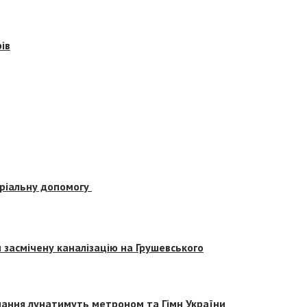
ів
еріальну допомогу
засмічену каналізацію на Грушевського
вчання лунатимуть метроном та Гімн України