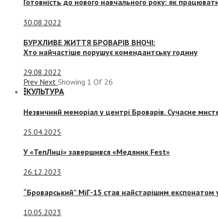
Готовність до нового навчального року: як працювати
30.08.2022
БУРХЛИВЕ ЖИТТЯ БРОВАРІВ ВНОЧІ:
Хто найчастіше порушує комендантську годину
29.08.2022
Prev
Next
Showing
1
Of
26
КУЛЬТУРА
Незвичний меморіал у центрі Броварів. Сучасне мис
25.04.2025
У «ТепЛиці» завершився «Медяник Fest»
26.12.2023
“Броварський” МіГ-15 став найстарішим експонатом у
10.05.2023