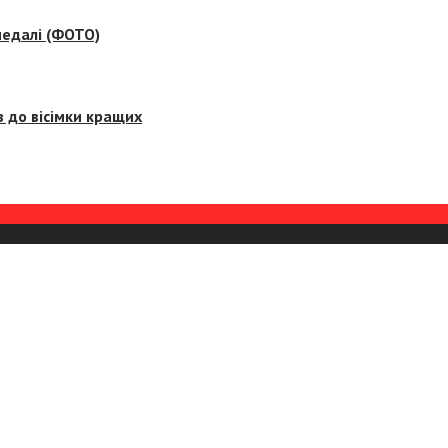
медалі (ФОТО)
 до вісімки кращих