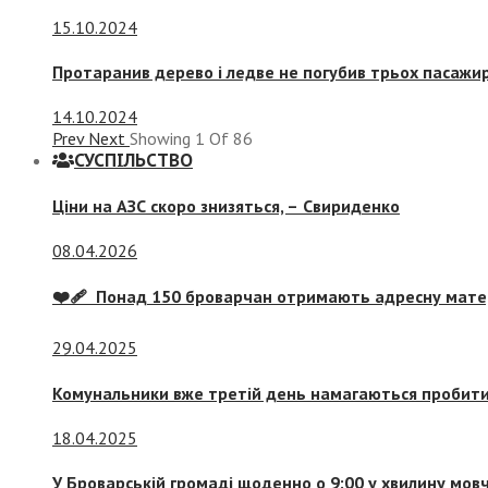
15.10.2024
Протаранив дерево і ледве не погубив трьох пасажир
14.10.2024
Prev
Next
Showing
1
Of
86
СУСПIЛЬСТВО
Ціни на АЗС скоро знизяться, –
Свириденко
08.04.2026
❤️‍🩹 Понад 150 броварчан отримають адресну мат
29.04.2025
Комунальники вже третій день намагаються пробити 
18.04.2025
У Броварській громаді щоденно о 9:00 у хвилину мо