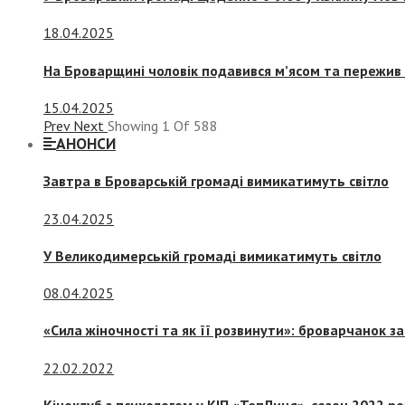
18.04.2025
На Броварщині чоловік подавився м’ясом та пережив 
15.04.2025
Prev
Next
Showing
1
Of
588
АНОНСИ
Завтра в Броварській громаді вимикатимуть світло
23.04.2025
У Великодимерській громаді вимикатимуть світло
08.04.2025
«Сила жіночності та як її розвинути»: броварчанок 
22.02.2022
Кіноклуб з психологом у КІП «ТепЛиця», сезон 2022 р