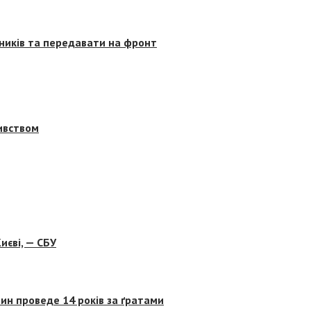
сників та передавати на фронт
бивством
иєві, — СБУ
ин проведе 14 років за ґратами