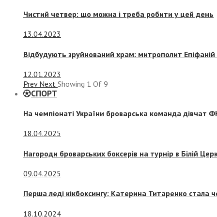
Чистий четвер: що можна і треба робити у цей день
13.04.2023
Відбудують зруйнований храм: митрополит Епіфаній 
12.01.2023
Prev
Next
Showing
1
Of
9
СПОРТ
На чемпіонаті України броварська команда дівчат ФК
18.04.2025
Нагороди броварських боксерів на турнір в Білій Церк
09.04.2025
Перша леді кікбоксингу: Катерина Титаренко стала ч
18.10.2024