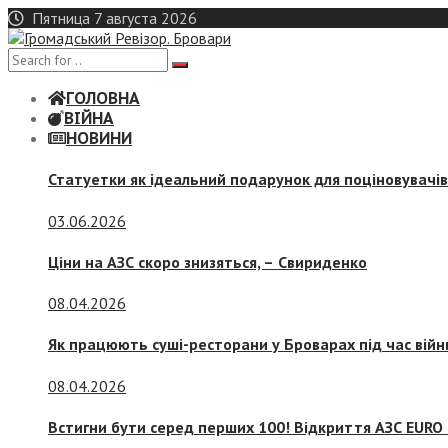
Skip
Пятница 7 августа 2026
to
content
ГОЛОВНА
ВІЙНА
НОВИНИ
Статуетки як ідеальний подарунок для поціновувачі
03.06.2026
Ціни на АЗС скоро знизяться, –
Свириденко
08.04.2026
Як працюють суші-ресторани у Броварах під час війн
08.04.2026
Встигни бути серед перших 100! Відкриття АЗС EURO