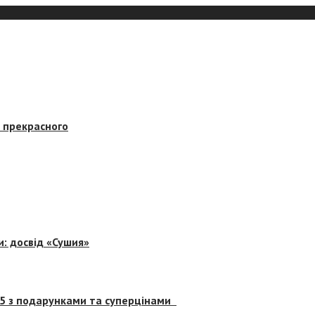
в прекрасного
и: досвід «Сушия»
 5 з подарунками та суперцінами