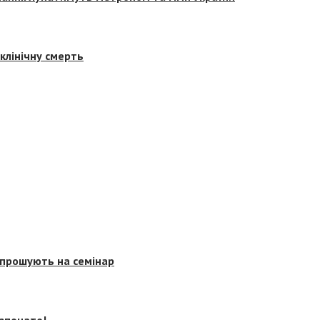
клінічну смерть
запрошують на семінар
озпочато!