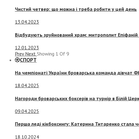
Чистий четвер: що можна і треба робити у цей день
13.04.2023
Відбудують зруйнований храм: митрополит Епіфаній 
12.01.2023
Prev
Next
Showing
1
Of
9
СПОРТ
На чемпіонаті України броварська команда дівчат ФК
18.04.2025
Нагороди броварських боксерів на турнір в Білій Церк
09.04.2025
Перша леді кікбоксингу: Катерина Титаренко стала ч
18.10.2024