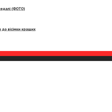
медалі (ФОТО)
 до вісімки кращих