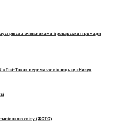
зустрівся з очільниками Броварської громади
 «Тікі-Така» перемагає вінницьку «Ниву»
ві
емпіонкою світу (ФОТО)