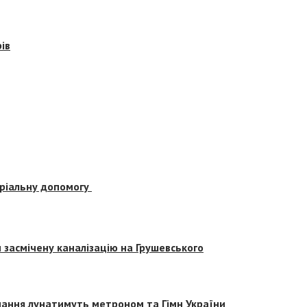
ів
еріальну допомогу
засмічену каналізацію на Грушевського
вчання лунатимуть метроном та Гімн України