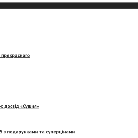
в прекрасного
и: досвід «Сушия»
 5 з подарунками та суперцінами