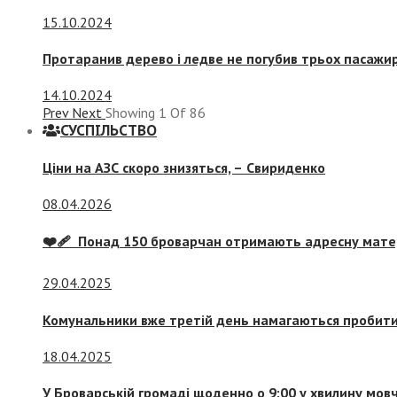
15.10.2024
Протаранив дерево і ледве не погубив трьох пасажир
14.10.2024
Prev
Next
Showing
1
Of
86
СУСПIЛЬСТВО
Ціни на АЗС скоро знизяться, –
Свириденко
08.04.2026
❤️‍🩹 Понад 150 броварчан отримають адресну мат
29.04.2025
Комунальники вже третій день намагаються пробити 
18.04.2025
У Броварській громаді щоденно о 9:00 у хвилину мо