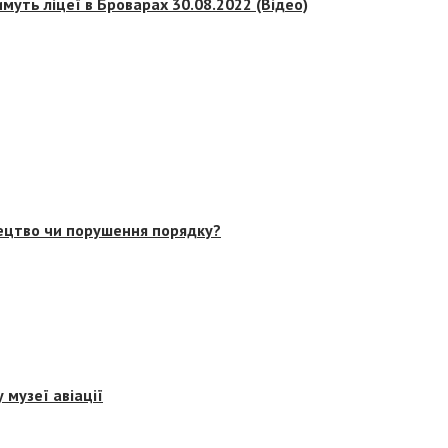
муть ліцеї в Броварах 30.08.2022 (Відео)
тецтво чи порушення порядку?
 музеї авіації