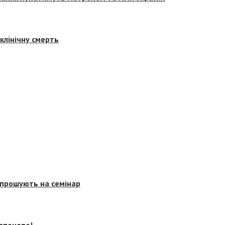
клінічну смерть
запрошують на семінар
озпочато!