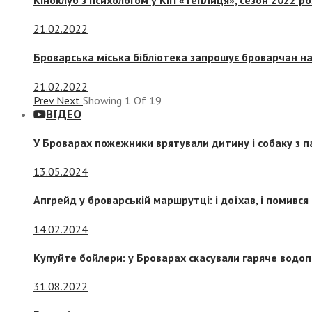
21.02.2022
Броварська міська бібліотека запрошує броварчан 
21.02.2022
Prev
Next
Showing
1
Of
19
ВІДЕО
У Броварах пожежники врятували дитину і собаку з 
13.05.2024
Апгрейд у броварській маршрутці: і доїхав, і помився
14.02.2024
Купуйте бойлери: у Броварах скасували гаряче водоп
31.08.2022