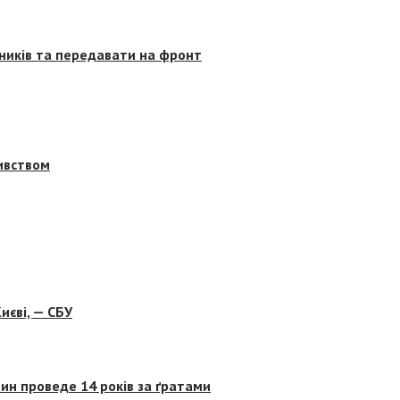
сників та передавати на фронт
бивством
иєві, — СБУ
ин проведе 14 років за ґратами