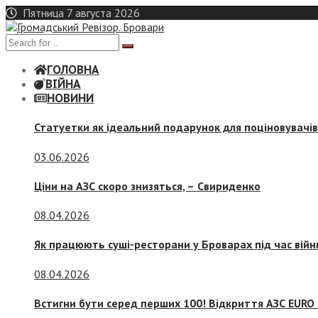
Skip
Пятница 7 августа 2026
to
content
ГОЛОВНА
ВІЙНА
НОВИНИ
Статуетки як ідеальний подарунок для поціновувачі
03.06.2026
Ціни на АЗС скоро знизяться, –
Свириденко
08.04.2026
Як працюють суші-ресторани у Броварах під час війн
08.04.2026
Встигни бути серед перших 100! Відкриття АЗС EURO