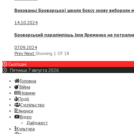
Вихованці Броварської школи боксу знову вибороли 
14.10.2024
Броварський паралімпієць Ілля Яременко не потрапив
07.09.2024
Prev
Next
Showing
1
Of
18
Сьогодні
Пятница 7 августа 2026
Головна
Війна
Новини
Події
Суспiльство
Анонси
Відео
Дайджест
Культура