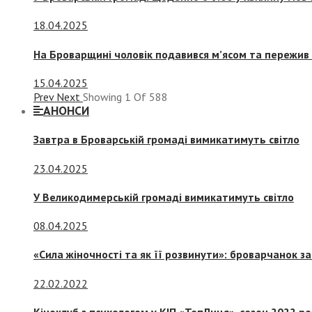
18.04.2025
На Броварщині чоловік подавився м’ясом та пережив 
15.04.2025
Prev
Next
Showing
1
Of
588
АНОНСИ
Завтра в Броварській громаді вимикатимуть світло
23.04.2025
У Великодимерській громаді вимикатимуть світло
08.04.2025
«Сила жіночності та як її розвинути»: броварчанок 
22.02.2022
Кіноклуб з психологом у КІП «ТепЛиця», сезон 2022 р