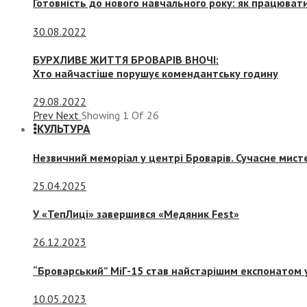
Готовність до нового навчального року: як працювати
30.08.2022
БУРХЛИВЕ ЖИТТЯ БРОВАРІВ ВНОЧІ:
Хто найчастіше порушує комендантську годину
29.08.2022
Prev
Next
Showing
1
Of
26
КУЛЬТУРА
Незвичний меморіал у центрі Броварів. Сучасне мис
25.04.2025
У «ТепЛиці» завершився «Медяник Fest»
26.12.2023
“Броварський” МіГ-15 став найстарішим експонатом у
10.05.2023