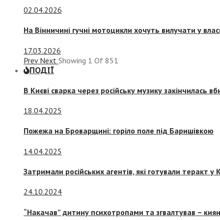
02.04.2026
На Вінничині гучні мотоцикли хочуть вилучати у вла
17.03.2026
Prev
Next
Showing
1
Of
851
ПОДІЇ
В Києві сварка через російську музику закінчилась в
18.04.2025
Пожежа на Броварщині: горіло поле під Баришівкою
14.04.2025
Затримали російських агентів, які готували теракт у К
24.10.2024
“Накачав” дитину психотропами та згвалтував – киян