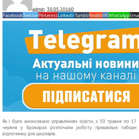
admin
30.05.2016
0
—
Facebook
Twitter
Pinterest
LinkedIn
Tumblr
Reddit
VK
WhatsApp
Emai
Як і було анонсовано управлінням освіти, з 30 травня по 17
червня у Броварах розпочали роботу пришкільні табори
відпочинку для школярів.