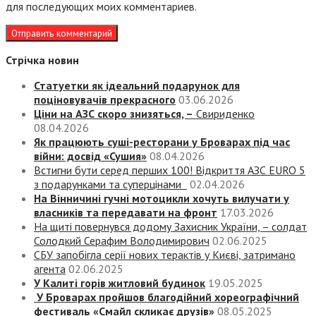
для последующих моих комментариев.
Стрічка новин
Статуетки як ідеальний подарунок для
поціновувачів прекрасного
03.06.2026
Ціни на АЗС скоро знизяться, –
Свириденко
08.04.2026
Як працюють суші-ресторани у Броварах під час
війни: досвід «Сушия»
08.04.2026
Встигни бути серед перших 100! Відкриття АЗС EURO 5
з подарунками та суперцінами
02.04.2026
На Вінничині гучні мотоцикли хочуть вилучати у
власників та передавати на фронт
17.03.2026
На щиті повернувся додому Захисник України, – солдат
Солодкий Серафим Володимирович
02.06.2025
СБУ запобігла серії нових терактів у Києві, затримано
агента
02.06.2025
У Калиті горів житловий будинок
19.05.2025
У Броварах пройшов благодійний хореографічний
фестиваль «Смайл скликає друзів»
08.05.2025