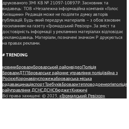
друкованого ЗМІ КВ № 21097-10897Р. Засновник та
видавець: ТОВ «Незалежна інформаційна компанія «Голос
Київщини» Редакція може не поділяти думку авторів
публікацій. Будь-який передрук матеріалів – з обов’язковим
посиланням на газету «Громадський Ревізор». За зміст та
достовірність інформації у рекламних матеріалах відповідає
рекламодавець. Матеріали, позначені значком Р друкуються
на правах реклами.
# TRENDING
новини
Бровари
Броварський район
відео
Поліція
Бровари
ДТП
Броварське районне управління поліції
війна з
Росією
Коронавірус
пожежа
Броварська міська
рада
вакцинація
спорт
Требухів
Броваритепловодоенергія
поліція
райуправління ДСНС
ДСНС
бюджет
Княжичі
Всі права захищені: © 2023,
«Громадський Ревізор»