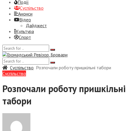
Події
Суспiльство
Анонси
Відео
Дайджест
Культура
Спорт
Суспiльство
Розпочали роботу пришкільні табори
Суспiльство
Розпочали роботу пришкільні
табори