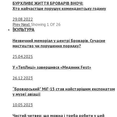
БУРХЛИВЕ ЖИТТЯ БРОВАРІВ ВНОЧІ:
Хто найчастіше порушує комендантську годину
29.08.2022
Prev
Next
Showing
1
Of
26
КУЛЬТУРА
Незвичний меморіал у центрі Броварів. Сучасне
мистецтво чи порушення порядку?
25.04.2025
У «ТепЛиці» завершився «Медяник Fest»
26.12.2023
“Броварський” МіГ-15 став найстарішим експонатом
у музеї авіації
10.05.2023
Чистий четвер: що можна і треба робити у цей