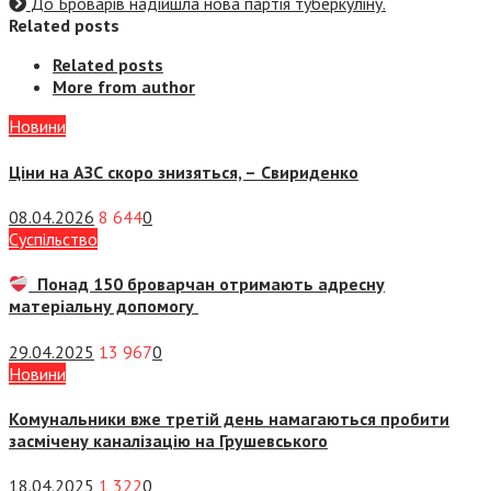
До Броварів надійшла нова партія туберкуліну.
Related posts
Related posts
More from author
Новини
Ціни на АЗС скоро знизяться, –
Свириденко
08.04.2026
8 644
0
Суспiльство
Понад 150 броварчан отримають адресну
матеріальну допомогу
29.04.2025
13 967
0
Новини
Комунальники вже третій день намагаються пробити
засмічену каналізацію на Грушевського
18.04.2025
1 322
0