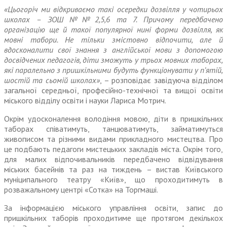
«Цьогоріч ми відкриваємо такі осередки дозвілля у чотирьох
школах – ЗОШ №№2,5,6 та 7. Причому передбачено
організацію ще й такої популярної нині форми дозвілля, як
мовні табори. Не тільки змістовно відпочити, але й
вдосконалити свої знання з англійської мови з допомогою
досвідчених педагогів, діти зможуть у трьох мовних таборах,
які паралельно з пришкільними будуть функціонувати у п’ятій,
шостій та сьомій школах»
, – розповідає завідуюча відділом
загальної середньої, професійно-технічної та вищої освіти
міського відділу освіти і науки Лариса Мотрич.
Окрім удосконалення володіння мовою, діти в пришкільних
таборах співатимуть, танцюватимуть, займатимуться
живописом та різними видами прикладного мистецтва. Про
це подбають педагоги мистецьких закладів міста. Окрім того,
для малих відпочивальників передбачено відвідування
міських басейнів та раз на тиждень – вистав Київського
муніципального театру «Київ», що проходитимуть в
розважальному центрі «Сотка» на Торгмаші.
За інформацією міського управління освіти, запис до
пришкільних таборів проходитиме ще протягом декількох