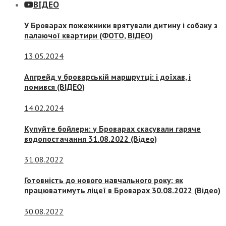
ВІДЕО
У Броварах пожежники врятували дитину і собаку з
палаючої квартири (ФОТО, ВІДЕО)
13.05.2024
Апгрейд у броварській маршрутці: і доїхав, і
помився (ВІДЕО)
14.02.2024
Купуйте бойлери: у Броварах скасували гаряче
водопостачання 31.08.2022 (Відео)
31.08.2022
Готовність до нового навчального року: як
працюватимуть ліцеї в Броварах 30.08.2022 (Відео)
30.08.2022