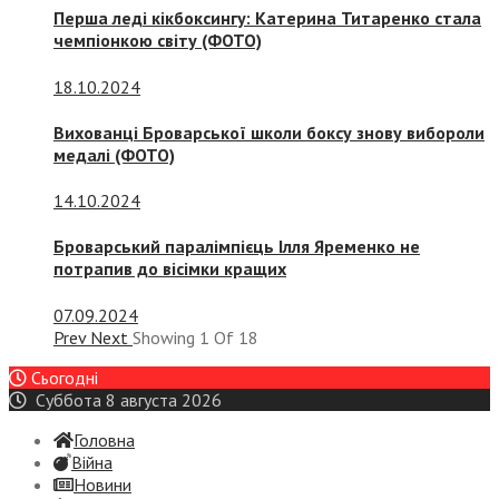
Перша леді кікбоксингу: Катерина Титаренко стала
чемпіонкою світу (ФОТО)
18.10.2024
Вихованці Броварської школи боксу знову вибороли
медалі (ФОТО)
14.10.2024
Броварський паралімпієць Ілля Яременко не
потрапив до вісімки кращих
07.09.2024
Prev
Next
Showing
1
Of
18
Сьогодні
Суббота 8 августа 2026
Головна
Війна
Новини