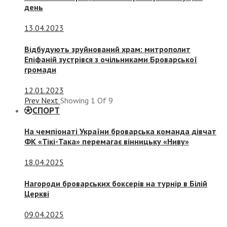
день
13.04.2023
Відбудують зруйнований храм: митрополит
Епіфаній зустрівся з очільниками Броварської
громади
12.01.2023
Prev
Next
Showing
1
Of
9
СПОРТ
На чемпіонаті України броварська команда дівчат
ФК «Тікі-Така» перемагає вінницьку «Ниву»
18.04.2025
Нагороди броварських боксерів на турнір в Білій
Церкві
09.04.2025