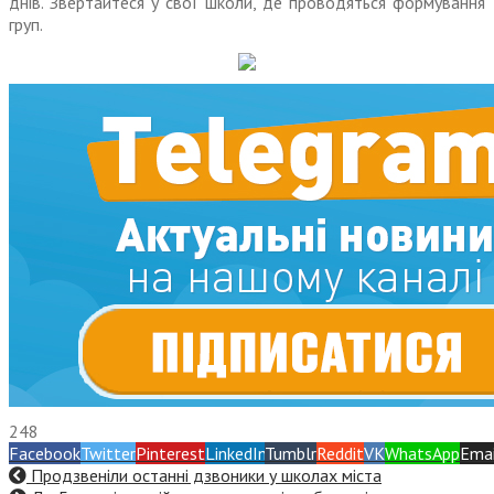
днів. Звертайтеся у свої школи, де проводяться формування
груп.
248
Facebook
Twitter
Pinterest
LinkedIn
Tumblr
Reddit
VK
WhatsApp
Emai
Продзвеніли останні дзвоники у школах міста