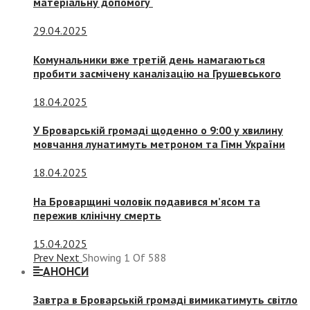
матеріальну допомогу
29.04.2025
Комунальники вже третій день намагаються
пробити засмічену каналізацію на Грушевського
18.04.2025
У Броварській громаді щоденно о 9:00 у хвилину
мовчання лунатимуть метроном та Гімн України
18.04.2025
На Броварщині чоловік подавився м’ясом та
пережив клінічну смерть
15.04.2025
Prev
Next
Showing
1
Of
588
АНОНСИ
Завтра в Броварській громаді вимикатимуть світло