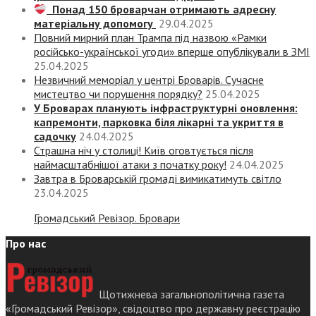
Понад 150 броварчан отримають адресну
матеріальну допомогу
29.04.2025
Повний мирний план Трампа під назвою «‎Рамки
російсько-української угоди» вперше опублікували в ЗМІ
25.04.2025
Незвичний меморіал у центрі Броварів. Сучасне
мистецтво чи порушення порядку?
25.04.2025
У Броварах планують інфраструктурні оновлення:
капремонти, парковка біля лікарні та укриття в
садочку
24.04.2025
Страшна ніч у столиці! Київ оговтується після
наймасштабнішої атаки з початку року!
24.04.2025
Завтра в Броварській громаді вимикатимуть світло
23.04.2025
Громадський Ревізор. Бровари
Про нас
Щотижнева загальнополітична газета
«Громадський Ревізор», свідоцтво про державну реєстрацію