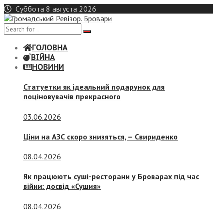
Skip
Суббота 8 августа 2026
to
content
ГОЛОВНА
ВІЙНА
НОВИНИ
Статуетки як ідеальний подарунок для
поціновувачів прекрасного
03.06.2026
Ціни на АЗС скоро знизяться, –
Свириденко
08.04.2026
Як працюють суші-ресторани у Броварах під час
війни: досвід «Сушия»
08.04.2026