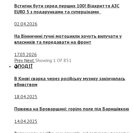
Встигни бути серед перших 100! Відкриття АЗС
EURO 5 з подарунками та суперцінами
02.04.2026
На Вінничині гучні мотоцикли хочуть вилучати у
власників та передавати на фронт
17.03.2026
Prev
Next
Showing
1
Of
851
ПОДІЇ
В Києві сварка через російську музику закінчилась
вбивством
18.04.2025
Пожежа на Броварщині: горіло поле під Баришівкою
14.04.2025