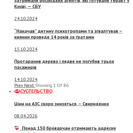
Затримали російських агентів, які готували теракт у
Києві, — СБУ
24.10.2024
“Накачав” дитину психотропами та згвалтував –
киянин проведе 14 років за ґратами
15.10.2024
Протаранив дерево і ледве не погубив трьох
пасажирів
14.10.2024
Prev
Next
Showing
1
Of
86
СУСПIЛЬСТВО
Ціни на АЗС скоро знизяться, –
Свириденко
08.04.2026
Понад 150 броварчан отримають адресну