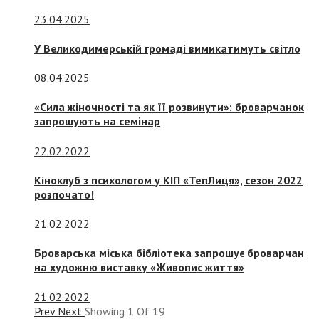
23.04.2025
У Великодимерській громаді вимикатимуть світло
08.04.2025
«Сила жіночності та як її розвинути»: броварчанок
запрошують на семінар
22.02.2022
Кіноклуб з психологом у КІП «ТепЛиця», сезон 2022
розпочато!
21.02.2022
Броварська міська бібліотека запрошує броварчан
на художню виставку «Живопис життя»
21.02.2022
Prev
Next
Showing
1
Of
19