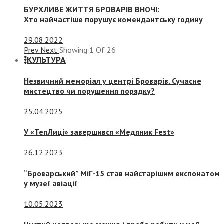
БУРХЛИВЕ ЖИТТЯ БРОВАРІВ ВНОЧІ:
Хто найчастіше порушує комендантську годину
29.08.2022
Prev
Next
Showing
1
Of
26
КУЛЬТУРА
Незвичний меморіал у центрі Броварів. Сучасне
мистецтво чи порушення порядку?
25.04.2025
У «ТепЛиці» завершився «Медяник Fest»
26.12.2023
“Броварський” МіГ-15 став найстарішим експонатом
у музеї авіації
10.05.2023