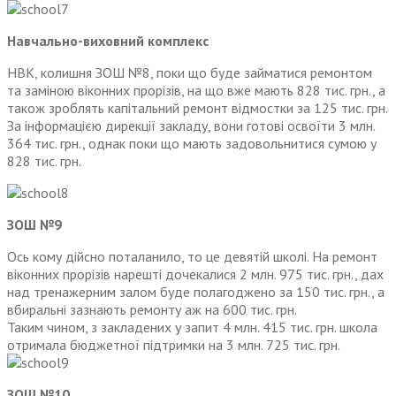
Навчально-виховний комплекс
НВК, колишня ЗОШ №8, поки що буде займатися ремонтом
та заміною віконних прорізів, на що вже мають 828 тис. грн., а
також зроблять капітальний ремонт відмостки за 125 тис. грн.
За інформацією дирекції закладу, вони готові освоїти 3 млн.
364 тис. грн., однак поки що мають задовольнитися сумою у
828 тис. грн.
ЗОШ №9
Ось кому дійсно поталанило, то це девятій школі. На ремонт
віконних прорізів нарешті дочекалися 2 млн. 975 тис. грн., дах
над тренажерним залом буде полагоджено за 150 тис. грн., а
вбиральні зазнають ремонту аж на 600 тис. грн.
Таким чином, з закладених у запит 4 млн. 415 тис. грн. школа
отримала бюд­жетної підтримки на 3 млн. 725 тис. грн.
ЗОШ №10