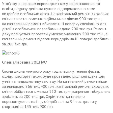
У зв’язку з широким впровадженням у школі інклюзивної
освіти, відразу декілька пунктів підпорядковано саме
потребам особливих діток. На капітальний ремонт сходових
клітин та встановлення підйомника вділено 900 тис. грн.,
на капітальний ремонт вбиралень ІІ поверху спеціально для
дітей з особливими потребами надано 200 тис. грн. Ремонт
даху планується провести у межах виділених 500 тис. грн., а
капітальний ремонт підлоги коридорів на ІІІ поверсі зроблять
за 200 тис. грн.
Спеціалізована ЗОШ №7
Сьома школа минулого року «одяглася» у теплий фасад,
однак і цьогоріч також буде проведено ряд поліпшень для
учнів та педколективу закладу. На капітальний ремонт вікон
заплановано 866 тис. 400 грн., капітальний ремонт сходових
клітин обійдеться в межах 130 тис. грн., капремонт вбиралень
зроблять за 200 тис. грн. Окрім того, капітально
поремонтують стелі – у обід­ній залі за 94 тис. грн. та у
спортзалі за 135 тис. 900 грн.