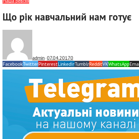
Наша ревізія
Що рік навчальний нам готує
admin
07.04.2017
0
—
Facebook
Twitter
Pinterest
LinkedIn
Tumblr
Reddit
VK
WhatsApp
Emai