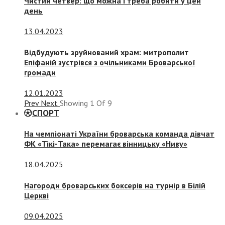
Чистий четвер: що можна і треба робити у цей
день
13.04.2023
Відбудують зруйнований храм: митрополит
Епіфаній зустрівся з очільниками Броварської
громади
12.01.2023
Prev
Next
Showing
1
Of
9
СПОРТ
На чемпіонаті України броварська команда дівчат
ФК «Тікі-Така» перемагає вінницьку «Ниву»
18.04.2025
Нагороди броварських боксерів на турнір в Білій
Церкві
09.04.2025