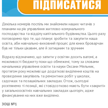
Декілька номерів поспіль ми знайомили наших читачів з
планами на рік управління житлово-комунального
господарства та відділу капітального будівництва. Цього разу
поговоримо про те, що планує зробити та закупити наша
освіта, аби навчально-виховний процес для юних броварчан
був не тільки цікавим, але й затишним та зручним
Відразу відзначимо, що запити у освітян досить вагомі, а
можливості бюджету поки що обмежені, тому за словами
начальника управління освіти та науки Оксани Мельник,
протягом року можливі ще додаткові виділення коштів на
проведення закупівель та ремонтних робіт у школах,
садочках та позашкільних закладах. Отож, сьогодні
розглянемо ті позиції, які стовідсотково мають бути «закриті»
у загальноосвітніх навчальних закладах цьогоріч, адже
фінансування на них вже виділено.
ЗОШ №1