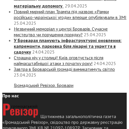
матеріальну допомогу
29.04.2025
Повний мирний план Трампа під назвою «‎Рамки
російсько-української угоди» вперше опублікували в ЗМІ
25.04.2025
Незвичний меморіал у центрі Броварів. Сучасне
мистецтво чи порушення порядку?
25.04.2025
У Броварах планують інфраструктурні оновлення:
капремонти, парковка біля лікарні та укриття в
садочку
24.04.2025
Страшна ніч у столиці! Київ оговтується після
наймасштабнішої атаки з початку року!
24.04.2025
Завтра в Броварській громаді вимикатимуть світло
23.04.2025
Громадський Ревізор. Бровари
Про нас
Щотижнева загальнополітична газета
«Громадський Ревізор», свідоцтво про державну реєстрацію
друкованого ЗМІ КВ № 21097-10897Р. Засновник та