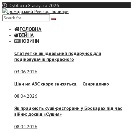
Skip
Суббота 8 августа 2026
to
content
ГОЛОВНА
ВІЙНА
НОВИНИ
Статуетки як ідеальний подарунок для
поціновувачів прекрасного
03.06.2026
Ціни на АЗС скоро знизяться, –
Свириденко
08.04.2026
Як працюють суші-ресторани у Броварах під час
війни: досвід «Сушия»
08.04.2026