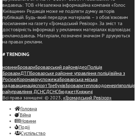
видавець: ТОВ «Незалежна інформаційна компанія «Голос
Київщини» Редакція може не поділяти думку авторів
публікацій. Будь-який передрук матеріалів – з обов’язковим
посиланням на газету «Громадський Ревізор». За зміст та
достовірність інформації у рекламних матеріалах відповідає
рекламодавець. Матеріали, позначені значком Р друкуються
на правах реклами.
# TRENDING
новини
Бровари
Броварський район
відео
Поліція
Бровари
ДТП
Броварське районне управління поліції
війна з
Росією
Коронавірус
пожежа
Броварська міська
рада
вакцинація
спорт
Требухів
Броваритепловодоенергія
поліція
райуправління ДСНС
ДСНС
бюджет
Княжичі
Всі права захищені: © 2023,
«Громадський Ревізор»
Головна
Війна
Новини
Події
Суспiльство