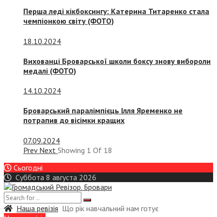
Перша леді кікбоксингу: Катерина Титаренко стала
чемпіонкою світу (ФОТО)
18.10.2024
Вихованці Броварської школи боксу знову вибороли
медалі (ФОТО)
14.10.2024
Броварський паралімпієць Ілля Яременко не
потрапив до вісімки кращих
07.09.2024
Prev
Next
Showing
1
Of
18
Сьогодні
Суббота 8 августа 2026
Наша ревізія
Що рік навчальний нам готує