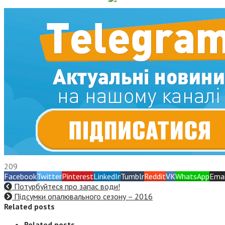
209
Facebook
Twitter
Pinterest
LinkedIn
Tumblr
Reddit
VK
WhatsApp
Emai
Потурбуйтеся про запас води!
Підсумки опалювального сезону – 2016
Related posts
Related posts