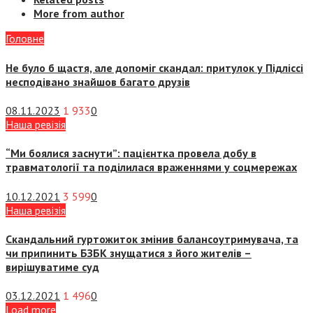
More from author
Головне
Не було б щастя, але допоміг скандал: притулок у Підліссі
несподівано знайшов багато друзів
08.11.2023
1 933
0
Наша ревізія
“Ми боялися заснути”: пацієнтка провела добу в
травматології та поділилася враженнями у соцмережах
10.12.2021
3 599
0
Наша ревізія
Скандальний гуртожиток змінив балансоутримувача, та
чи припинить БЗБК знущатися з його жителів –
вирішуватиме суд
03.12.2021
1 496
0
Load more