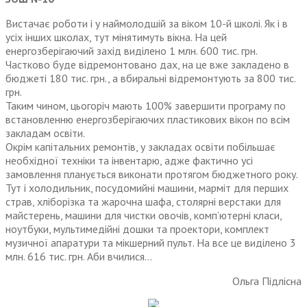
Вистачає роботи і у наймолодшій за віком 10-й школі. Як і в
усіх інших школах, тут мінятимуть вікна. На цей
енергозберігаючий захід виділено 1 млн. 600 тис. грн.
Частково буде відремонтовано дах, на це вже закладено в
бюджеті 180 тис. грн., а вбиральні відремонтують за 800 тис.
грн.
Таким чином, цьогоріч мають 100% завершити програму по
встановленню енергозберігаючих пластикових вікон по всім
закладам освіти.
Окрім капітальних ремонтів, у закладах освіти побільшає
необхідної техніки та інвентарю, адже фактично усі
замовлення планується виконати протягом бюджетного року.
Тут і холодильник, посудомийні машини, марміт для перших
страв, хліборізка та жарочна шафа, столярні верстаки для
майстерень, машини для чистки овочів, комп’ютерні класи,
ноутбуки, мультимедійні дошки та проектори, комплект
музичної апаратури та мікшерний пульт. На все це виділено 3
млн. 616 тис. грн. Аби вчилися…
Ольга Підлісна