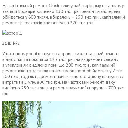
На капітальний ремонт бібліотеки у найстарішому освітньому
закладі Броварів виділено 130 тис. грн., ремонт майстерень
обійдеться у 600 тисяч, вбиралень – 250 тис. грн., капітальний
ремонт трьох класів «потягне» на 270 тис. грн.
ЗОШ №2
У поточному році планується провести капітальний ремонт
відмостки та цоколя за 125 тис. грн., на капремонт фасаду
з утепленням виділено поки що 200 тис. грн., капітальний
ремонт вікон з заміною на «металопласт» обійдеться у 7 тис.
200 грн., тоді як на ремонт пришкільного стадіону планується
витратити 1 млн. 800 тис. грн. На частковий ремонт даху
виділено 250 тис. грн., на ремонт захисної споруди – 700 тис.
грн.