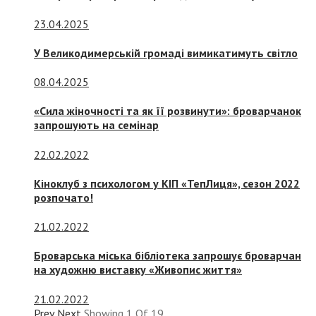
23.04.2025
У Великодимерській громаді вимикатимуть світло
08.04.2025
«Сила жіночності та як її розвинути»: броварчанок
запрошують на семінар
22.02.2022
Кіноклуб з психологом у КІП «ТепЛиця», сезон 2022
розпочато!
21.02.2022
Броварська міська бібліотека запрошує броварчан
на художню виставку «Живопис життя»
21.02.2022
Prev
Next
Showing
1
Of
19