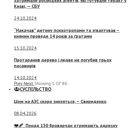
Затримали російських агентів, які готували теракт у
Києві, — СБУ
24.10.2024
“Накачав” дитину психотропами та згвалтував –
киянин проведе 14 років за ґратами
15.10.2024
Протаранив дерево і ледве не погубив трьох
пасажирів
14.10.2024
Prev
Next
Showing
1
Of
86
СУСПIЛЬСТВО
Ціни на АЗС скоро знизяться, –
Свириденко
08.04.2026
❤️‍🩹 Понад 150 броварчан отримають адресну