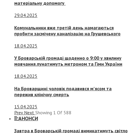
матеріальну допомогу
29.04.2025
Комунальники вже третій день намагаються
пробити засмічену каналізацію на Грушевського
18.04.2025
У Броварській громаді щоденно о 9:00 у хвилину
мовчання лунатимуть метроном та Гімн України
18.04.2025
На Броварщині чоловік подавився м’ясом та
пережив клінічну смерть
15.04.2025
Prev
Next
Showing
1
Of
588
АНОНСИ
Завтра в Броварській громаді вимикатимуть світло