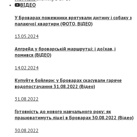
ВІДЕО
У Броварах пожежники врятували дитину і собаку з
палаючої квартири (ФОТО, ВІДЕО)
13.05.2024
Апгрейд у броварській маршрутці: і доїхав, і
помився (ВІДЕО)
14.02.2024
Купуйте бойлери: у Броварах скасували гаряче
водопостачання 31.08.2022 (Відео)
31.08.2022
Готовність до нового навчального року: як
працюватимуть ліцеї в Броварах 30.08.2022 (Відео)
30.08.2022