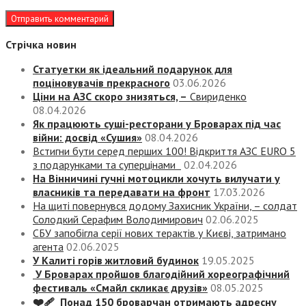
Стрічка новин
Статуетки як ідеальний подарунок для
поціновувачів прекрасного
03.06.2026
Ціни на АЗС скоро знизяться, –
Свириденко
08.04.2026
Як працюють суші-ресторани у Броварах під час
війни: досвід «Сушия»
08.04.2026
Встигни бути серед перших 100! Відкриття АЗС EURO 5
з подарунками та суперцінами
02.04.2026
На Вінничині гучні мотоцикли хочуть вилучати у
власників та передавати на фронт
17.03.2026
На щиті повернувся додому Захисник України, – солдат
Солодкий Серафим Володимирович
02.06.2025
СБУ запобігла серії нових терактів у Києві, затримано
агента
02.06.2025
У Калиті горів житловий будинок
19.05.2025
У Броварах пройшов благодійний хореографічний
фестиваль «Смайл скликає друзів»
08.05.2025
❤️‍🩹 Понад 150 броварчан отримають адресну