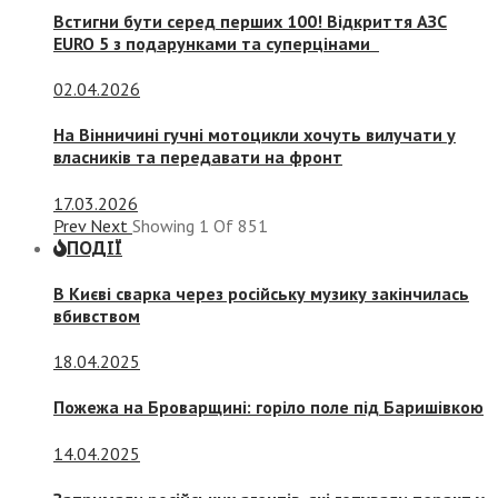
Встигни бути серед перших 100! Відкриття АЗС
EURO 5 з подарунками та суперцінами
02.04.2026
На Вінничині гучні мотоцикли хочуть вилучати у
власників та передавати на фронт
17.03.2026
Prev
Next
Showing
1
Of
851
ПОДІЇ
В Києві сварка через російську музику закінчилась
вбивством
18.04.2025
Пожежа на Броварщині: горіло поле під Баришівкою
14.04.2025