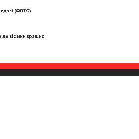
медалі (ФОТО)
 до вісімки кращих