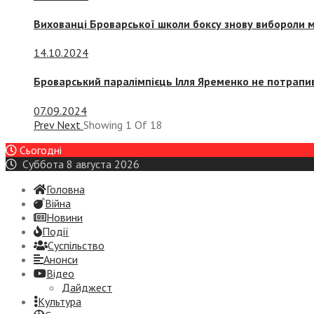
Вихованці Броварської школи боксу знову вибороли 
14.10.2024
Броварський паралімпієць Ілля Яременко не потрапив
07.09.2024
Prev
Next
Showing
1
Of
18
Сьогодні
Суббота 8 августа 2026
Головна
Війна
Новини
Події
Суспiльство
Анонси
Відео
Дайджест
Культура