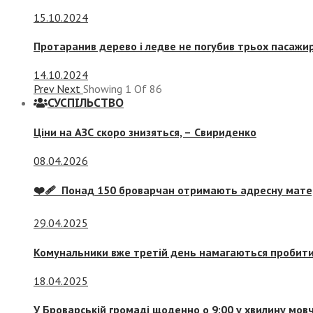
15.10.2024
Протаранив дерево і ледве не погубив трьох пасажир
14.10.2024
Prev
Next
Showing
1
Of
86
СУСПIЛЬСТВО
Ціни на АЗС скоро знизяться, –
Свириденко
08.04.2026
❤️‍🩹 Понад 150 броварчан отримають адресну мат
29.04.2025
Комунальники вже третій день намагаються пробити 
18.04.2025
У Броварській громаді щоденно о 9:00 у хвилину мо