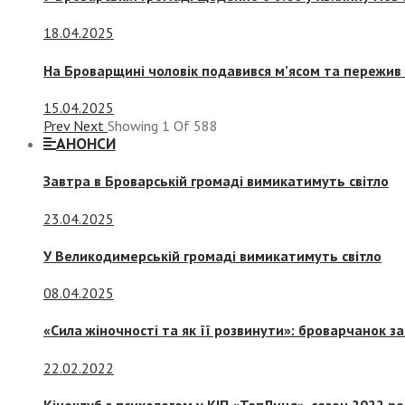
18.04.2025
На Броварщині чоловік подавився м’ясом та пережив 
15.04.2025
Prev
Next
Showing
1
Of
588
АНОНСИ
Завтра в Броварській громаді вимикатимуть світло
23.04.2025
У Великодимерській громаді вимикатимуть світло
08.04.2025
«Сила жіночності та як її розвинути»: броварчанок 
22.02.2022
Кіноклуб з психологом у КІП «ТепЛиця», сезон 2022 р