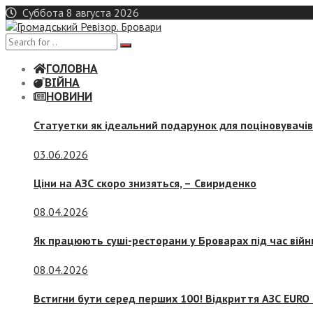
Skip
Суббота 8 августа 2026
to
content
ГОЛОВНА
ВІЙНА
НОВИНИ
Статуетки як ідеальний подарунок для поціновувачі
03.06.2026
Ціни на АЗС скоро знизяться, –
Свириденко
08.04.2026
Як працюють суші-ресторани у Броварах під час війн
08.04.2026
Встигни бути серед перших 100! Відкриття АЗС EURO