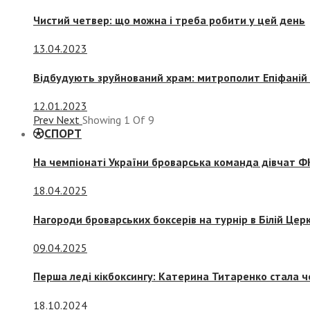
Чистий четвер: що можна і треба робити у цей день
13.04.2023
Відбудують зруйнований храм: митрополит Епіфаній 
12.01.2023
Prev
Next
Showing
1
Of
9
СПОРТ
На чемпіонаті України броварська команда дівчат ФК
18.04.2025
Нагороди броварських боксерів на турнір в Білій Церк
09.04.2025
Перша леді кікбоксингу: Катерина Титаренко стала ч
18.10.2024