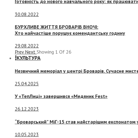
Готовність до нового навчального року: як працювати
30.08.2022
БУРХЛИВЕ ЖИТТЯ БРОВАРІВ ВНОЧІ:
Хто найчастіше порушує комендантську годину
29.08.2022
Prev
Next
Showing
1
Of
26
КУЛЬТУРА
Незвичний меморіал у центрі Броварів. Сучасне мис
25.04.2025
У «ТепЛиці» завершився «Медяник Fest»
26.12.2023
“Броварський” МіГ-15 став найстарішим експонатом у
10.05.2023