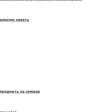
клінічну смерть
запрошують на семінар
озпочато!