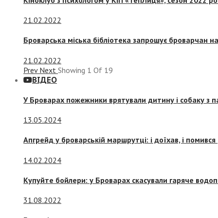
21.02.2022
Броварська міська бібліотека запрошує броварчан 
21.02.2022
Prev
Next
Showing
1
Of
19
ВІДЕО
У Броварах пожежники врятували дитину і собаку з 
13.05.2024
Апгрейд у броварській маршрутці: і доїхав, і помився
14.02.2024
Купуйте бойлери: у Броварах скасували гаряче водоп
31.08.2022