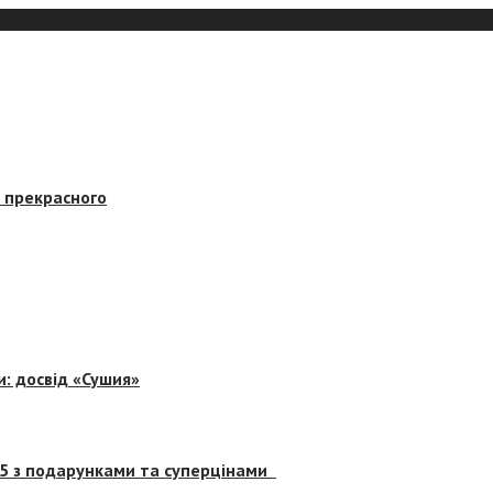
в прекрасного
и: досвід «Сушия»
 5 з подарунками та суперцінами