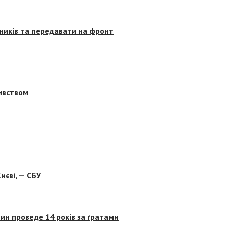
сників та передавати на фронт
бивством
иєві, — СБУ
ин проведе 14 років за ґратами