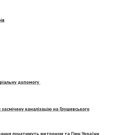
ів
еріальну допомогу
засмічену каналізацію на Грушевського
вчання лунатимуть метроном та Гімн України