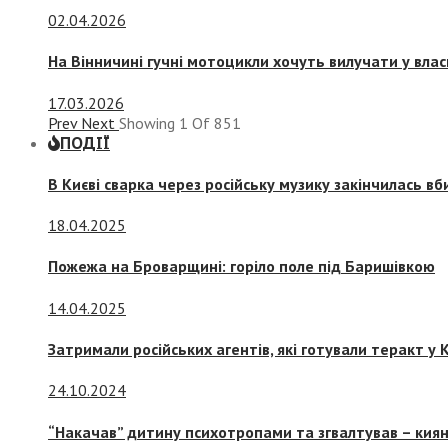
02.04.2026
На Вінничині гучні мотоцикли хочуть вилучати у вла
17.03.2026
Prev
Next
Showing
1
Of
851
ПОДІЇ
В Києві сварка через російську музику закінчилась в
18.04.2025
Пожежа на Броварщині: горіло поле під Баришівкою
14.04.2025
Затримали російських агентів, які готували теракт у К
24.10.2024
“Накачав” дитину психотропами та згвалтував – киян