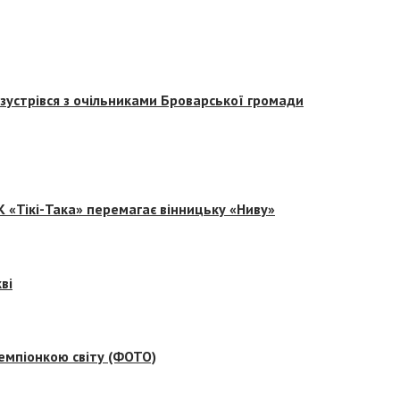
зустрівся з очільниками Броварської громади
 «Тікі-Така» перемагає вінницьку «Ниву»
ві
емпіонкою світу (ФОТО)